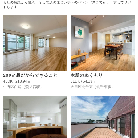
らしの妄想から購入、そして次の住まい手へのバトンパスまでも、一貫してサポー
トします。
200㎡超だからできること
木肌のぬくもり
4LDK / 218.94㎡
3LDK / 64.13㎡
中野区白鷺
（鷺ノ宮駅）
大田区北千束
（北千束駅）