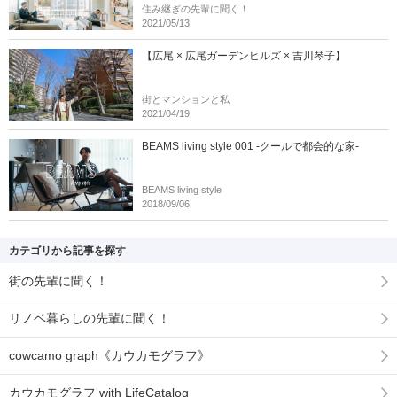
住み継ぎの先輩に聞く！
2021/05/13
【広尾 × 広尾ガーデンヒルズ × 吉川琴子】
街とマンションと私
2021/04/19
BEAMS living style 001 -クールで都会的な家-
BEAMS living style
2018/09/06
カテゴリから記事を探す
街の先輩に聞く！
リノベ暮らしの先輩に聞く！
cowcamo graph《カウカモグラフ》
カウカモグラフ with LifeCatalog