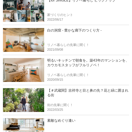
【for SINGLE】リノベ暮らし ピックアップ
家づくりのヒント
2022/06/17
白の洞窟 - 豊かな廊下のつくり方 -
リノベ暮らしの先輩に聞く！
2021/09/08
明るいキッチンで朝食を。築43年のマンションを、
カウカモスタッフがフルリノベ！
リノベ暮らしの先輩に聞く！
2020/09/15
【＃武蔵関】吉祥寺と目と鼻の先？花と緑に囲まれ
る街
街の先輩に聞く！
2022/03/25
素敵なめぐり逢い