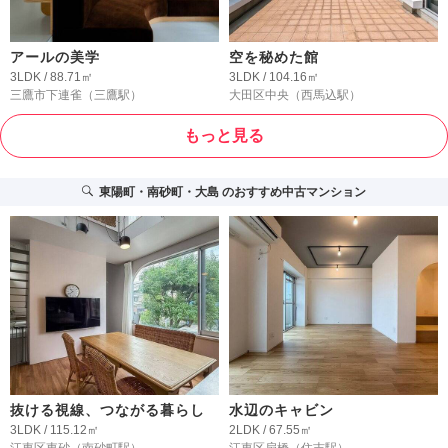
アールの美学
空を秘めた館
3LDK / 88.71㎡
3LDK / 104.16㎡
三鷹市下連雀
（三鷹駅）
大田区中央
（西馬込駅）
もっと見る
東陽町・南砂町・大島
のおすすめ中古マンション
抜ける視線、つながる暮らし
水辺のキャビン
3LDK / 115.12㎡
2LDK / 67.55㎡
江東区東砂
（南砂町駅）
江東区扇橋
（住吉駅）