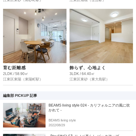
育む距離感
飾らず、心地よく
2LDK / 58.90㎡
3LDK / 64.40㎡
江東区東陽
（東陽町駅）
江東区東砂
（東大島駅）
編集部 PICKUP 記事
BEAMS living style 024 - カリフォルニアの風に吹
かれて -
BEAMS living style
2022/08/29