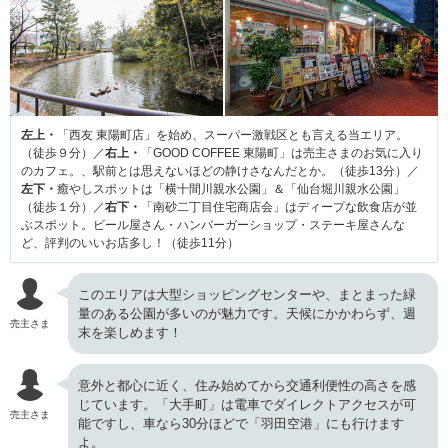
左上・
「西友 東陽町店」を始め、スーパー激戦区とも言える当エリア。
（徒歩９分）／
右上・
「GOOD COFFEE 東陽町」は売主さまのお気に入り
のカフェ。、駅前とは思えないほどの静けさなんだとか。（徒歩13分）／
左下・
癒やしスポットは「横十間川親水公園」＆「仙台堀川親水公園」
（徒歩１分）／
右下・
「南砂二丁目住宅商店会」はディープな飲食店が並
ぶスポット。ビール屋さん・ハンバーガーショップ・ステーキ屋さんな
ど、評判のいいお店多し！（徒歩11分）
このエリアは大型ショッピングセンターや、まとまった緑
量のある公園が多いのが魅力です。天候にかかわらず、週
売主さま
末を楽しめます！
意外と都心に近く、住み始めてから交通利便性の高さを感
じています。「大手町」は電車でダイレクトアクセスが可
売主さま
能ですし、車なら30分ほどで「羽田空港」にも行けます
よ。