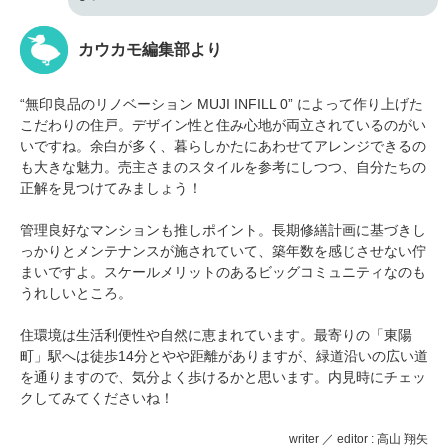
カウカモ編集部より
“無印良品のリノベーション MUJI INFILL 0” によって作り上げた
こだわりの住戸。デザイン性と住み心地が両立されているのがい
いですね。余白が多く、暮らしかたにあわせてアレンジできるの
も大きな魅力。売主さまのスタイルを参考にしつつ、自分たちの
正解を見つけてみましょう！
管理良好なマンションも推しポイント。長期修繕計画に基づきし
っかりとメンテナンスが施されていて、築年数を感じさせない佇
まいですよ。スケールメリットのあるビッグコミュニティなのも
うれしいところ。
住環境は生活利便性や自然に恵まれています。最寄りの「東陽
町」駅へは徒歩14分とやや距離がありますが、緑道沿いの広い道
を通りますので、気分よく歩けるかと思います。内見時にチェッ
クしてみてくださいね！
writer ／ editor : 高山 翔矢