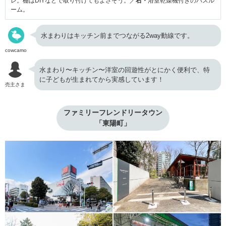
レ。棚はDIYなどで取り付けてもよさそう。／
右・
浴室乾燥機付きのバスル
ーム。
水まわりはキッチン前までつながる2way動線です。
cowcamo
水まわり〜キッチン〜洋室の回遊性がとにかく便利で、特
に子どもが生まれてから実感しています！
売主さま
ファミリーフレンドリータウン

「東陽町」