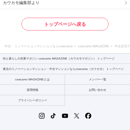
カウカモ編集部より
トップページへ戻る
中古・リノベーションマンションならcowcamo
cowcamo MAGAZINE
中古住宅
街と暮らしの先輩マガジン cowcamo MAGAZINE（カウカモマガジン） トップページ
東京のリノベーションマンション・中古マンションならcowcamo（カウカモ） トップページ
cowcamo MAGAZINEとは
メンバー一覧
採用情報
お問い合わせ
プライバシーポリシー