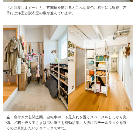
『お邪魔します〜』と、玄関扉を開けるとこんな景色。右手には収納、左
手には洋室と脱衣室の扉が並んでいます。
左・
窓付きの玄関土間。自転車や、下足入れを置くスペースをしっかり完
備。／
右・
売り主さまは広い廊下を有効活用。大胆にスチールラックを置
くのは真似したいテクニックですね。