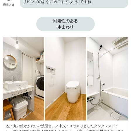
リビングのように過ごすのもいいですね。
売主さま
回遊性のある

水まわり
左・
丸い鏡がかわいい洗面台。／
中央・
スッキリとしたタンクレストイ