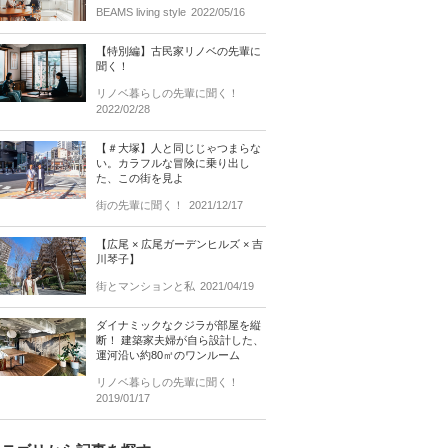
BEAMS living style
2022/05/16
【特別編】古民家リノベの先輩に
聞く！
リノベ暮らしの先輩に聞く！
2022/02/28
【＃大塚】人と同じじゃつまらな
い。カラフルな冒険に乗り出し
た、この街を見よ
街の先輩に聞く！
2021/12/17
【広尾 × 広尾ガーデンヒルズ × 吉
川琴子】
街とマンションと私
2021/04/19
ダイナミックなクジラが部屋を縦
断！ 建築家夫婦が自ら設計した、
運河沿い約80㎡のワンルーム
リノベ暮らしの先輩に聞く！
2019/01/17