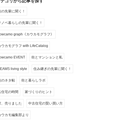
カテゴリから記事を探す
街の先輩に聞く！
リノベ暮らしの先輩に聞く！
cowcamo graph《カウカモグラフ》
ウカモグラフ with LifeCatalog
owcamo EVENT
街とマンションと私
EAMS living style
住み継ぎの先輩に聞く！
街のネタ帖
街と暮らしラボ
名住宅の時間
家づくりのヒント
家、売りました
中古住宅の賢い買い方
カウカモ編集部より