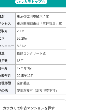
住所
東京都世田谷区太子堂
アクセス
東急田園都市線「三軒茶屋」駅
間取り
2LDK
広さ
58.20㎡
バルコニー
8.81㎡
構造
鉄筋コンクリート造
総戸数
68戸
築年月
1971年3月
改装年月
2015年12月
管理形態
全部委託
その他
楽器演奏可（深夜演奏不可）
カウカモで中古マンションを探す