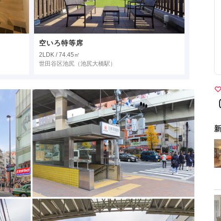
空いろ特等席
2LDK / 74.45㎡
世田谷区池尻
（池尻大橋駅）
新