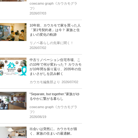
cowcamo graph《カウカモグラ
フ》
2026/07/03
10年前、カウカモで家を買った人
「第1号契約者」は今？ 家族と住
まいの変化の軌跡
リノベ暮らしの先輩に聞く！
2026/07/02
中古リノベーション住宅市場、こ
の10年で何が変わった？ カウカモ
が10年間を振り返り、2035年の住
まいさがしを読み解く
カウカモ編集部より
2026/07/02
“Separate, but together.”家族がゆ
るやかに繋がる暮らし
cowcamo graph《カウカモグラ
フ》
2026/06/19
出会いは突然に。カウカモが描
く、家族の住まいの最適解。