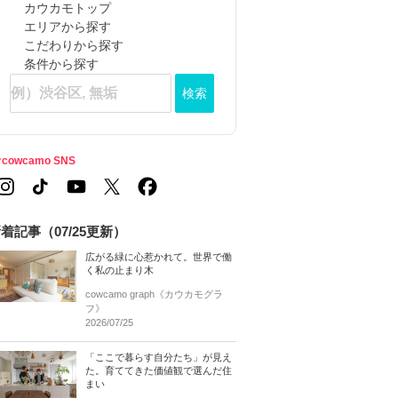
カウカモトップ
エリアから探す
こだわりから探す
条件から探す
検索
cowcamo SNS
着記事（07/25更新）
広がる緑に心惹かれて。世界で働
く私の止まり木
cowcamo graph《カウカモグラ
フ》
2026/07/25
「ここで暮らす自分たち」が見え
た。育ててきた価値観で選んだ住
まい