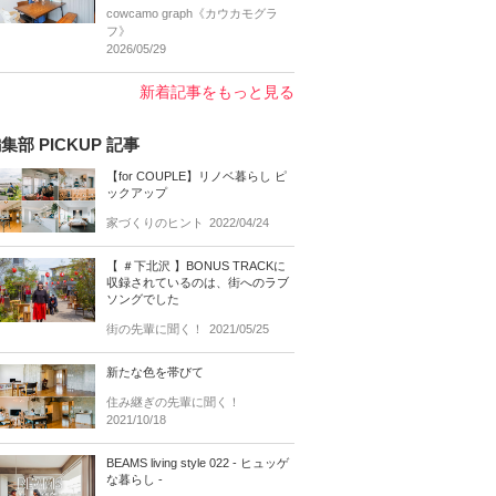
cowcamo graph《カウカモグラ
フ》
2026/05/29
新着記事をもっと見る
集部 PICKUP 記事
【for COUPLE】リノベ暮らし ピ
ックアップ
家づくりのヒント
2022/04/24
【 ＃下北沢 】BONUS TRACKに
収録されているのは、街へのラブ
ソングでした
街の先輩に聞く！
2021/05/25
新たな色を帯びて
住み継ぎの先輩に聞く！
2021/10/18
BEAMS living style 022 - ヒュッゲ
な暮らし -