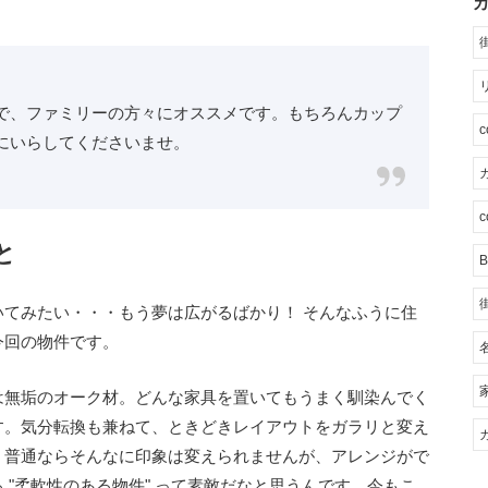
で、ファミリーの方々にオススメです。もちろんカップ
にいらしてくださいませ。
カ
c
と
B
てみたい・・・もう夢は広がるばかり！ そんなふうに住
今回の物件です。
は無垢のオーク材。どんな家具を置いてもうまく馴染んでく
す。気分転換も兼ねて、ときどきレイアウトをガラリと変え
。普通ならそんなに印象は変えられませんが、アレンジがで
 "柔軟性のある物件" って素敵だなと思うんです。今もこ