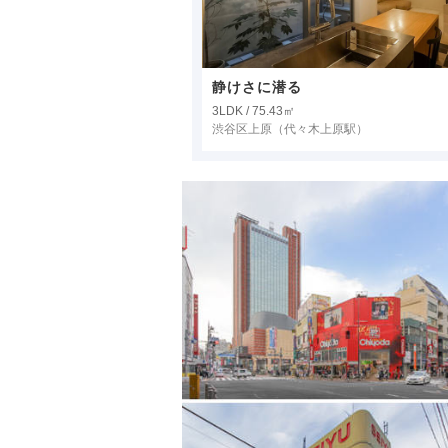
静けさに潜る
3LDK / 75.43㎡
渋谷区上原
（代々木上原駅）