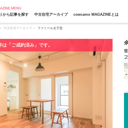
AZINE MENU
リから記事を探す
中古住宅アーカイブ
cowcamo MAGAZINEとは
中古住宅アーカイブ
ファミール太子堂
件は「ご成約済み」です。
世
フ