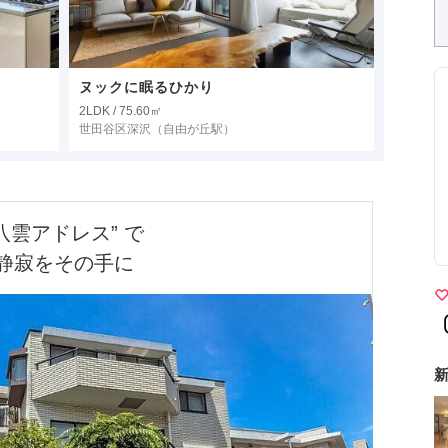
ヌックに眠るひかり
2LDK / 75.60㎡
世田谷区深沢
（自由が丘駅）
八雲アドレス” で

静寂をその手に
新