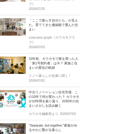
フ》
2026/07/25
「ここで暮らす自分たち」が見え
た。育ててきた価値観で選んだ住
まい
cowcamo graph《カウカモグラ
フ》
2026/07/03
10年前、カウカモで家を買った人
「第1号契約者」は今？ 家族と住
まいの変化の軌跡
リノベ暮らしの先輩に聞く！
2026/07/02
中古リノベーション住宅市場、こ
の10年で何が変わった？ カウカモ
が10年間を振り返り、2035年の住
まいさがしを読み解く
カウカモ編集部より
2026/07/02
“Separate, but together.”家族がゆ
るやかに繋がる暮らし