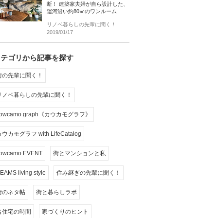
断！ 建築家夫婦が自ら設計した、
運河沿い約80㎡のワンルーム
リノベ暮らしの先輩に聞く！
2019/01/17
カテゴリから記事を探す
街の先輩に聞く！
リノベ暮らしの先輩に聞く！
cowcamo graph《カウカモグラフ》
ウカモグラフ with LifeCatalog
owcamo EVENT
街とマンションと私
EAMS living style
住み継ぎの先輩に聞く！
街のネタ帖
街と暮らしラボ
名住宅の時間
家づくりのヒント