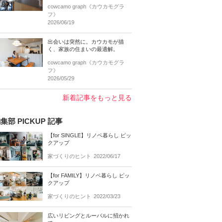
cowcamo graph《カウカモグラ
フ》
2026/06/19
出会いは突然に。カウカモが描
く、家族の住まいの最適解。
cowcamo graph《カウカモグラ
フ》
2026/05/29
新着記事をもっと見る
集部 PICKUP 記事
【for SINGLE】リノベ暮らし ピッ
クアップ
家づくりのヒント
2022/06/17
【for FAMILY】リノベ暮らし ピッ
クアップ
家づくりのヒント
2022/03/23
広いリビングとルーバルに招かれ