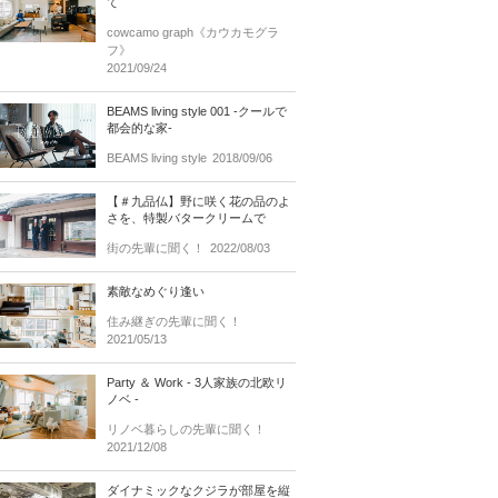
て
cowcamo graph《カウカモグラ
フ》
2021/09/24
BEAMS living style 001 -クールで
都会的な家-
BEAMS living style
2018/09/06
【＃九品仏】野に咲く花の品のよ
さを、特製バタークリームで
街の先輩に聞く！
2022/08/03
素敵なめぐり逢い
住み継ぎの先輩に聞く！
2021/05/13
Party ＆ Work - 3人家族の北欧リ
ノベ -
リノベ暮らしの先輩に聞く！
2021/12/08
ダイナミックなクジラが部屋を縦