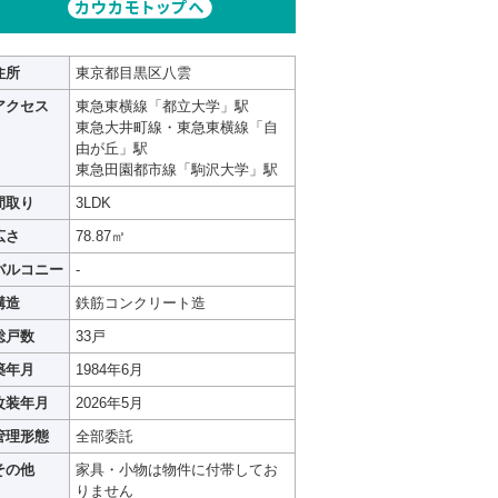
住所
東京都目黒区八雲
アクセス
東急東横線「都立大学」駅
東急大井町線・東急東横線「自
由が丘」駅
東急田園都市線「駒沢大学」駅
間取り
3LDK
広さ
78.87㎡
バルコニー
-
構造
鉄筋コンクリート造
総戸数
33戸
築年月
1984年6月
改装年月
2026年5月
管理形態
全部委託
その他
家具・小物は物件に付帯してお
りません