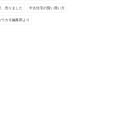
家、売りました
中古住宅の賢い買い方
カウカモ編集部より