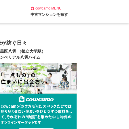
cowcamo
MENU
中古マンションを探す
光が紡ぐ日々
黒区八雲 （都立大学駅）
ンペリアル八雲ハイム