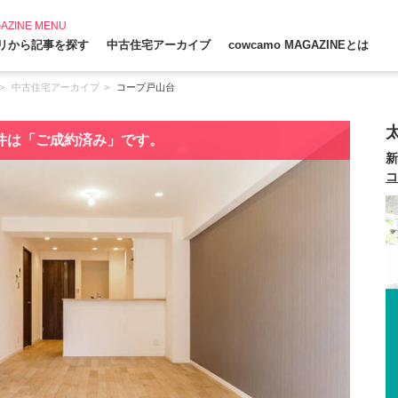
AZINE MENU
リから記事を探す
中古住宅アーカイブ
cowcamo MAGAZINEとは
中古住宅アーカイブ
コープ戸山台
件は「ご成約済み」です。
新
コ