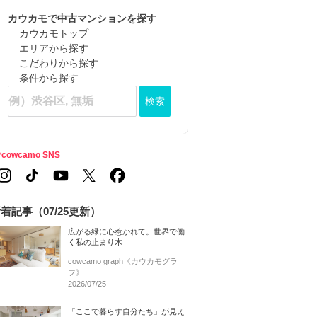
カウカモで中古マンションを探す
カウカモトップ
エリアから探す
こだわりから探す
条件から探す
検索
cowcamo SNS
着記事（07/25更新）
広がる緑に心惹かれて。世界で働
く私の止まり木
cowcamo graph《カウカモグラ
フ》
2026/07/25
「ここで暮らす自分たち」が見え