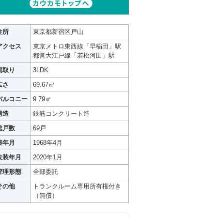
住所
東京都新宿区戸山
アクセス
東京メトロ東西線「早稲田」駅
都営大江戸線「若松河田」駅
間取り
3LDK
広さ
69.67㎡
バルコニー
9.79㎡
構造
鉄筋コンクリート造
総戸数
69戸
築年月
1968年4月
改装年月
2020年1月
管理形態
全部委託
その他
トランクルーム専用所有権付き
（無償）