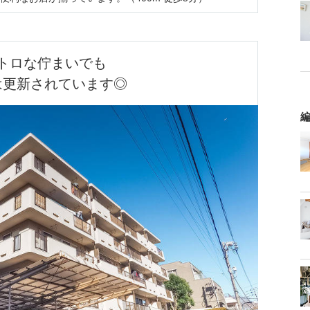
トロな佇まいでも

は更新されています◎
編