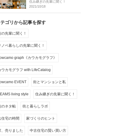
住み継ぎの先輩に聞く！
2021/10/18
カテゴリから記事を探す
街の先輩に聞く！
リノベ暮らしの先輩に聞く！
cowcamo graph《カウカモグラフ》
ウカモグラフ with LifeCatalog
owcamo EVENT
街とマンションと私
EAMS living style
住み継ぎの先輩に聞く！
街のネタ帖
街と暮らしラボ
名住宅の時間
家づくりのヒント
家、売りました
中古住宅の賢い買い方