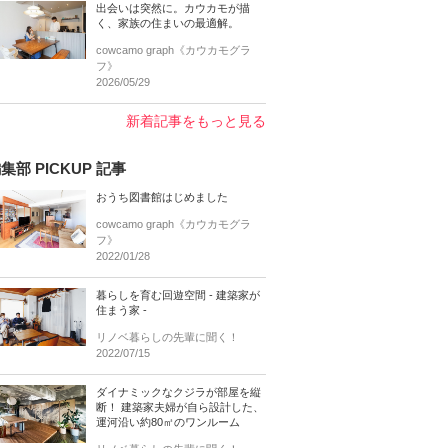
出会いは突然に。カウカモが描
く、家族の住まいの最適解。
cowcamo graph《カウカモグラ
フ》
2026/05/29
新着記事をもっと見る
集部 PICKUP 記事
おうち図書館はじめました
cowcamo graph《カウカモグラ
フ》
2022/01/28
暮らしを育む回遊空間 - 建築家が
住まう家 -
リノベ暮らしの先輩に聞く！
2022/07/15
ダイナミックなクジラが部屋を縦
断！ 建築家夫婦が自ら設計した、
運河沿い約80㎡のワンルーム