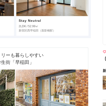
Stay Neutral
2LDK / 52.99㎡
新宿区西早稲田
（面影橋駅）
リーも暮らしやすい

学生街「早稲田」
新