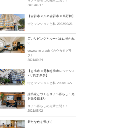
リノベ暮らしの先輩に聞く！
2019/01/17
【吉祥寺 × ルネ吉祥寺 × 高野舞】
街とマンションと私
2022/02/21
広いリビングとルーバルに招かれ
て
cowcamo graph《カウカモグラ
フ》
2021/09/24
【恵比寿 × 秀和恵比寿レジデンス
× 守岡加奈多】
街とマンションと私
2020/12/27
建築家とつくるリノベ暮らし！光
を操る住まい
リノベ暮らしの先輩に聞く！
2021/05/02
新たな色を帯びて