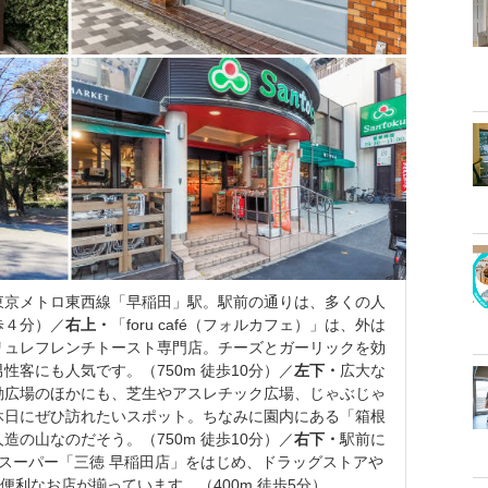
東京メトロ東西線「早稲田」駅。駅前の通りは、多くの人
歩４分）／
右上・
「foru café（フォルカフェ）」は、外は
リュレフレンチトースト専門店。チーズとガーリックを効
客にも人気です。（750m 徒歩10分）／
左下・
広大な
動広場のほかにも、芝生やアスレチック広場、じゃぶじゃ
休日にぜひ訪れたいスポット。ちなみに園内にある「箱根
の山なのだそう。（750m 徒歩10分）／
右下・
駅前に
ているスーパー「三徳 早稲田店」をはじめ、ドラッグストアや
便利なお店が揃っています。（400m 徒歩5分）