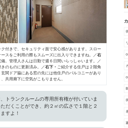
ック付きで、セキュリティ面で安心感があります。スロー
ケースをご利用の際もスムーズに出入りできますね。／
右
完備。管理人さんは日勤で週６日間いらっしゃいます。／
カ
付きのものに更新済み。／
右下・
ご紹介する住戸は２階角
。玄関ドア脇にある窓の先には他住戸のバルコニーがあり
c
く、共用廊下に空気がこもりません。
B
は、トランクルームの専用所有権が付いていま
いただくことができ、約２㎡の広さで１階と２
りますよ！