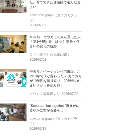
た。育ててきた価値観で選んだ住
まい
cowcamo graph《カウカモグラ
フ》
2026/07/03
10年前、カウカモで家を買った人
「第1号契約者」は今？ 家族と住
まいの変化の軌跡
リノベ暮らしの先輩に聞く！
2026/07/02
中古リノベーション住宅市場、こ
の10年で何が変わった？ カウカモ
が10年間を振り返り、2035年の住
まいさがしを読み解く
カウカモ編集部より
2026/07/02
“Separate, but together.”家族がゆ
るやかに繋がる暮らし
cowcamo graph《カウカモグラ
フ》
2026/06/19