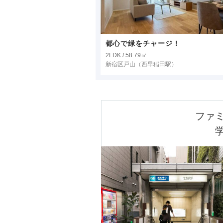
都心で緑をチャージ！
2LDK / 58.79㎡
新宿区戸山
（西早稲田駅）
ファミ