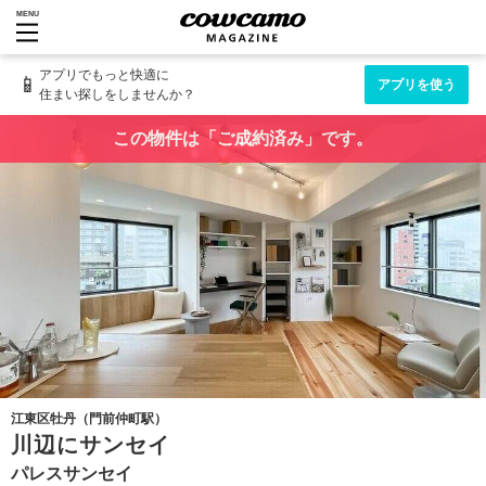
MENU
アプリでもっと快適に
📱
アプリを使う
住まい探しをしませんか？
この物件は「ご成約済み」です。
江東区牡丹（門前仲町駅）
川辺にサンセイ
パレスサンセイ