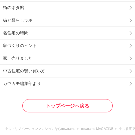
街のネタ帖
街と暮らしラボ
名住宅の時間
家づくりのヒント
家、売りました
中古住宅の賢い買い方
カウカモ編集部より
トップページへ戻る
中古・リノベーションマンションならcowcamo
cowcamo MAGAZINE
中古住宅