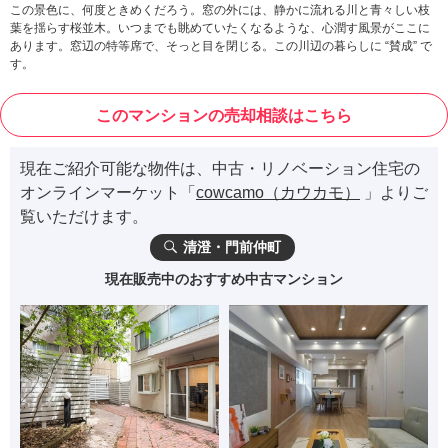
この景色に、何度ときめくだろう。窓の外には、静かに流れる川と青々しい枝
葉を揺らす桜並木。いつまでも眺めていたくなるような、心潤す風景がここに
あります。窓辺の特等席で、そっと目を閉じる。この川辺の暮らしに “賛成” で
す。
このマンションの売却相談はこちら
現在ご紹介可能な物件は、中古・リノベーション住宅の
オンラインマーケット「
cowcamo（カウカモ）
」よりご
覧いただけます。
清澄・門前仲町
現在販売中のおすすめ中古マンション