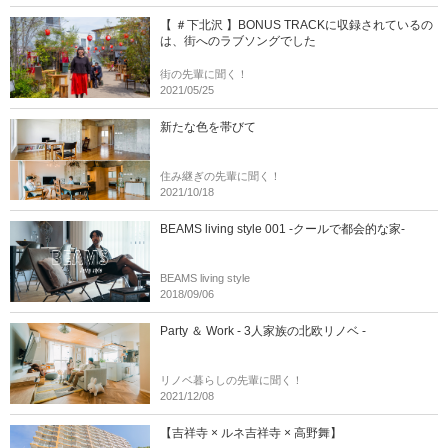
【 ＃下北沢 】BONUS TRACKに収録されているの
は、街へのラブソングでした
街の先輩に聞く！
2021/05/25
新たな色を帯びて
住み継ぎの先輩に聞く！
2021/10/18
BEAMS living style 001 -クールで都会的な家-
BEAMS living style
2018/09/06
Party ＆ Work - 3人家族の北欧リノベ -
リノベ暮らしの先輩に聞く！
2021/12/08
【吉祥寺 × ルネ吉祥寺 × 高野舞】