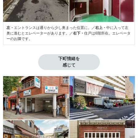
左・
エントランスは通りから少し奥まった位置に。／
右上・
中に入って左
奥に進むとエレベーターがあります。／
右下・
住戸は6階所在。エレベータ
ーのお隣です。
下町情緒を

感じて