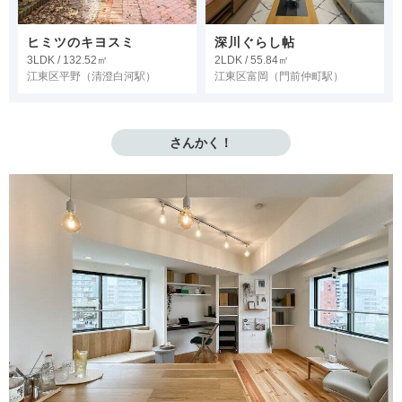
ヒミツのキヨスミ
深川ぐらし帖
3LDK / 132.52㎡
2LDK / 55.84㎡
江東区平野
（清澄白河駅）
江東区富岡
（門前仲町駅）
さんかく！