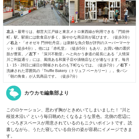
左上・
最寄りは、都営大江戸線と東京メトロ東西線が利用できる「門前仲
町」駅。駅前には飲食店が多く、賑やかな商店街が延びます。（徒歩3分）
／
右上・
「オオゼキ 門仲牡丹店」は新鮮な魚介類が評判のスーパーマーケ
ット（徒歩4分）。他には「赤札堂」（徒歩5分）もあり、お買い物の選択
肢が豊富。／
左下・
「深川不動堂」へと向かう参道の延長にある「人情深
川ご利益通り」には、風情ある和菓子店や漬物店などが連なります。毎月
1・15・28日に縁日が開催されるのも下町ならでは。（徒歩7分）／
右下・
洗練された雰囲気の「Truffle Bakery（トリュフ ベーカリー）」。食パン
「朝の角食」が人気商品です。（徒歩7分）
カウカモ編集部より
このロケーション、思わず胸がときめいてしまいました！ “川と
桜並木沿い” という毎日眺めたくなるような景色。北側の窓辺に
くつろぎスペースが用意されているのもニクいポイントです。読
書しながら、うたた寝している自分の姿が容易にイメージできま
す。