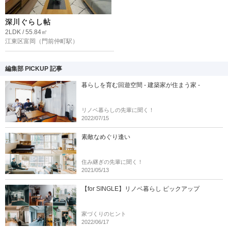
深川ぐらし帖
2LDK / 55.84㎡
江東区富岡
（門前仲町駅）
編集部 PICKUP 記事
暮らしを育む回遊空間 - 建築家が住まう家 -
リノベ暮らしの先輩に聞く！
2022/07/15
素敵なめぐり逢い
住み継ぎの先輩に聞く！
2021/05/13
【for SINGLE】リノベ暮らし ピックアップ
家づくりのヒント
2022/06/17