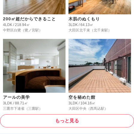
200㎡超だからできること
木肌のぬくもり
4LDK / 218.94㎡
3LDK / 64.13㎡
中野区白鷺
（鷺ノ宮駅）
大田区北千束
（北千束駅）
アールの美学
空を秘めた館
3LDK / 88.71㎡
3LDK / 104.16㎡
三鷹市下連雀
（三鷹駅）
大田区中央
（西馬込駅）
もっと見る