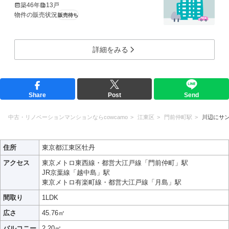
築46年
13戸
物件の販売状況
販売待ち
詳細をみる
Share
Post
Send
中古・リノベーションマンションならcowcamo
江東区
門前仲町駅
川辺にサ
住所
東京都江東区牡丹
アクセス
東京メトロ東西線・都営大江戸線「門前仲町」駅
JR京葉線「越中島」駅
東京メトロ有楽町線・都営大江戸線「月島」駅
間取り
1LDK
広さ
45.76㎡
バルコニー
2.20㎡