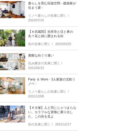
暮らしを育む回遊空間 - 建築家が
住まう家 -
リノベ暮らしの先輩に聞く！
2022/07/15
【＃武蔵関】吉祥寺と目と鼻の
先？花と緑に囲まれる街
街の先輩に聞く！
2022/03/25
素敵なめぐり逢い
住み継ぎの先輩に聞く！
2021/05/13
Party ＆ Work - 3人家族の北欧リ
ノベ -
リノベ暮らしの先輩に聞く！
2021/12/08
【＃大塚】人と同じじゃつまらな
い。カラフルな冒険に乗り出し
た、この街を見よ
街の先輩に聞く！
2021/12/17