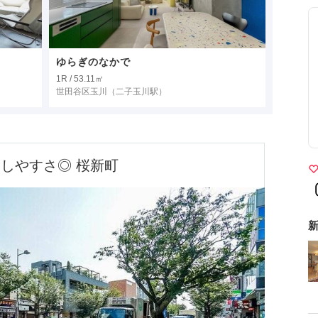
ゆらぎのなかで
1R / 53.11㎡
世田谷区玉川
（二子玉川駅）
しやすさ◎ 桜新町
新