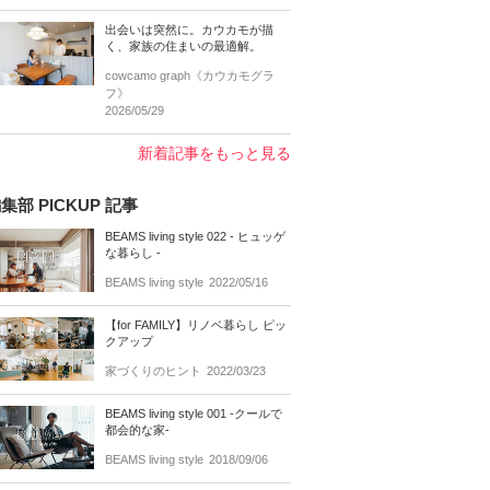
出会いは突然に。カウカモが描
く、家族の住まいの最適解。
cowcamo graph《カウカモグラ
フ》
2026/05/29
新着記事をもっと見る
集部 PICKUP 記事
BEAMS living style 022 - ヒュッゲ
な暮らし -
BEAMS living style
2022/05/16
【for FAMILY】リノベ暮らし ピッ
クアップ
家づくりのヒント
2022/03/23
BEAMS living style 001 -クールで
都会的な家-
BEAMS living style
2018/09/06