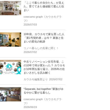
「ここで暮らす自分たち」が見え
た。育ててきた価値観で選んだ住
まい
cowcamo graph《カウカモグラ
フ》
2026/07/03
10年前、カウカモで家を買った人
「第1号契約者」は今？ 家族と住
まいの変化の軌跡
リノベ暮らしの先輩に聞く！
2026/07/02
中古リノベーション住宅市場、こ
の10年で何が変わった？ カウカモ
が10年間を振り返り、2035年の住
まいさがしを読み解く
カウカモ編集部より
2026/07/02
“Separate, but together.”家族がゆ
るやかに繋がる暮らし
cowcamo graph《カウカモグラ
フ》
2026/06/19