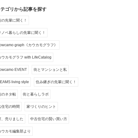
カテゴリから記事を探す
街の先輩に聞く！
リノベ暮らしの先輩に聞く！
cowcamo graph《カウカモグラフ》
ウカモグラフ with LifeCatalog
owcamo EVENT
街とマンションと私
EAMS living style
住み継ぎの先輩に聞く！
街のネタ帖
街と暮らしラボ
名住宅の時間
家づくりのヒント
家、売りました
中古住宅の賢い買い方
カウカモ編集部より