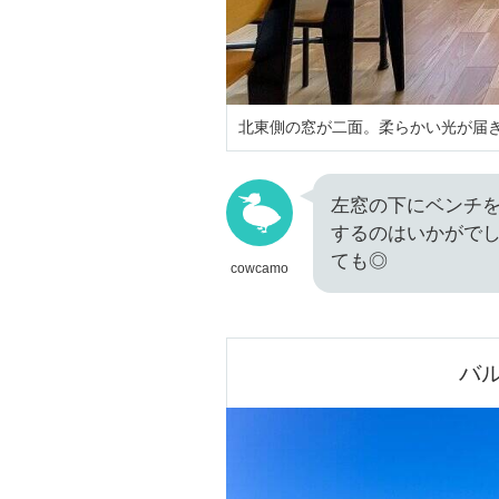
北東側の窓が二面。柔らかい光が届
左窓の下にベンチ
するのはいかがで
ても◎
cowcamo
バ