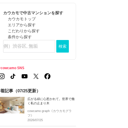
カウカモで中古マンションを探す
カウカモトップ
エリアから探す
こだわりから探す
条件から探す
検索
cowcamo SNS
着記事（07/25更新）
広がる緑に心惹かれて。世界で働
く私の止まり木
cowcamo graph《カウカモグラ
フ》
2026/07/25