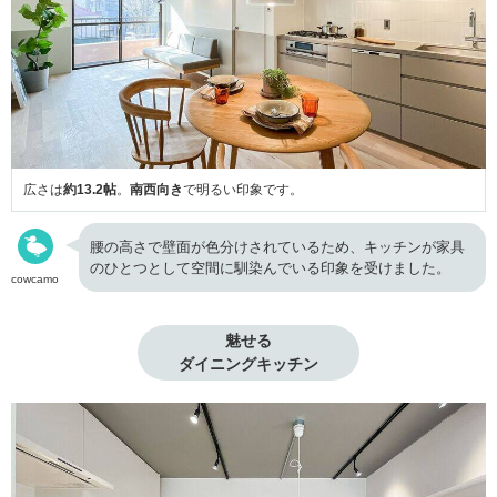
広さは
約13.2帖
。
南西向き
で明るい印象です。
腰の高さで壁面が色分けされているため、キッチンが家具
のひとつとして空間に馴染んでいる印象を受けました。
cowcamo
魅せる

ダイニングキッチン