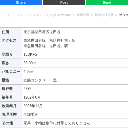
Share
Post
Send
中古・リノベーションマンションならcowcamo
世田谷区
松陰神社前駅
整う
住所
東京都世田谷区世田谷
アクセス
東急世田谷線「松陰神社前」駅
東急世田谷線「世田谷」駅
間取り
1LDK+S
広さ
55.00㎡
バルコニー
4.95㎡
構造
鉄筋コンクリート造
総戸数
28戸
築年月
1982年6月
改装年月
2023年11月
管理形態
全部委託
その他
家具・小物は物件に付帯しておりません