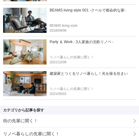
BEAMS living style 001 -クールで都会的な家-
BEAMS living style
2018/09/06
Party ＆ Work - 3人家族の北欧リノベ -
リノベ暮らしの先輩に聞く！
2021/12/08
建築家とつくるリノベ暮らし！光を操る住まい
リノベ暮らしの先輩に聞く！
2021/05/02
カテゴリから記事を探す
街の先輩に聞く！
リノベ暮らしの先輩に聞く！