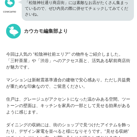
「松陰神社通り商店街」には素敵なお店がたくさん集まっ
ているので、ぜひ内見の際に併せてチェックしてみてくだ
cowcamo
さいね。
カウカモ編集部より
今回は人気の “松陰神社前エリア” の物件をご紹介しました。
「三軒茶屋」や「渋谷」へのアクセス面と、活気ある駅前商店街
が魅力です。
マンションは新耐震基準適合の建物で安心感あり。ただし共益費
が重ためな印象なので、ご留意ください。
住戸は、グレージュがアクセントになった温かみある空間。ツー
トーンの壁面は、キッチンを家具の一部として見せる効果がある
ように感じます。
ダイニングの収納には、街のショップで見つけたアイテムを飾っ
たり、デザイン家電を並べると様になりそうです。“見せる収納”