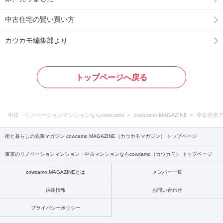
中古住宅の賢い買い方
カウカモ編集部より
トップページへ戻る
中古・リノベーションマンションならcowcamo
cowcamo MAGAZINE
中古住宅
街と暮らしの先輩マガジン cowcamo MAGAZINE（カウカモマガジン） トップページ
東京のリノベーションマンション・中古マンションならcowcamo（カウカモ） トップページ
cowcamo MAGAZINEとは
メンバー一覧
採用情報
お問い合わせ
プライバシーポリシー