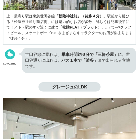
上・最寄り駅は東急世田谷線
「松陰神社前」（徒歩４分）
。駅前から延び
る「松陰神社通り商店街」には魅力的なお店が多数。詳しくは記事後半に
て！／下・駅のすぐ近くに建つ
「松陰PLAT（プラット）」
。パンやクラフ
トビール、スケートボードetc. さまざまなキャラクターのお店が集まります
（徒歩４分）。
世田谷線に乗れば、
乗車時間約６分で「三軒茶屋」
に。世
田谷通りに出れば
、バス１本で「渋谷」
まで出られる立地
cowcamo
です。
グレージュのLDK