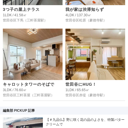
3つ子の屋上テラス
我が家は渋滞知らず
1LDK / 41.58㎡
4LDK / 137.30㎡
世田谷区下馬
（三軒茶屋駅）
世田谷区松原
（豪徳寺駅）
キャロットタワーのそばで
世田谷にHUG！
3LDK / 76.60㎡
1LDK / 65.65㎡
世田谷区三軒茶屋
（三軒茶屋駅）
世田谷区赤堤
（豪徳寺駅）
編集部 PICKUP 記事
【＃九品仏】野に咲く花の品のよさを、特製バター
クリームで