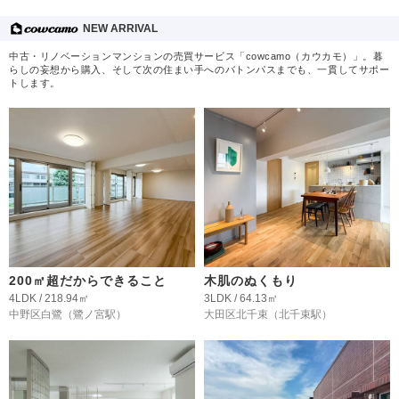
NEW ARRIVAL
中古・リノベーションマンションの売買サービス「cowcamo（カウカモ）」。暮
らしの妄想から購入、そして次の住まい手へのバトンパスまでも、一貫してサポー
トします。
200㎡超だからできること
木肌のぬくもり
4LDK / 218.94㎡
3LDK / 64.13㎡
中野区白鷺
（鷺ノ宮駅）
大田区北千束
（北千束駅）