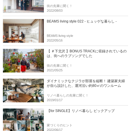
街の先輩に聞く！
2022/08/03
BEAMS living style 022 - ヒュッゲな暮らし -
BEAMS living style
2022/05/16
【 ＃下北沢 】BONUS TRACKに収録されているの
は、街へのラブソングでした
街の先輩に聞く！
2021/05/25
ダイナミックなクジラが部屋を縦断！ 建築家夫婦
が自ら設計した、運河沿い約80㎡のワンルーム
リノベ暮らしの先輩に聞く！
2019/01/17
【for SINGLE】リノベ暮らし ピックアップ
家づくりのヒント
2022/06/17