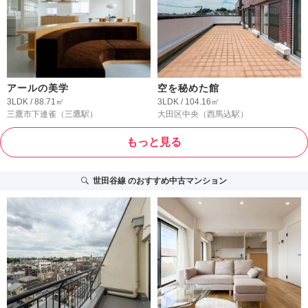
アールの美学
空を秘めた館
3LDK / 88.71㎡
3LDK / 104.16㎡
三鷹市下連雀
（三鷹駅）
大田区中央
（西馬込駅）
もっと見る
世田谷線
のおすすめ中古マンション