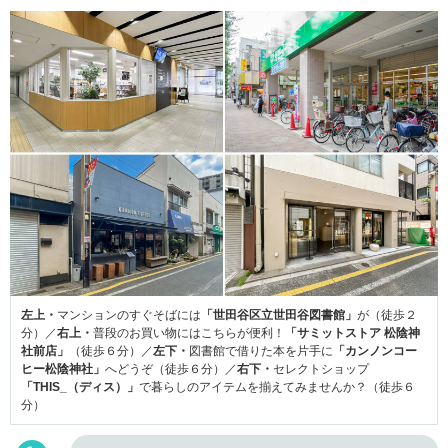
左上・
マンションのすぐそばには
「世田谷区立世田谷図書館」
が（徒歩２
分）／
右上・
普段のお買い物にはこちらが便利！
「サミットストア 松陰神
社前店」
（徒歩６分）／
左下・
図書館で借りた本を片手に
「カンノンコー
ヒー松陰神社」
へどうぞ（徒歩６分）／
右下・
セレクトショップ
「THIS_（ディス）」
で暮らしのアイテムを揃えてみませんか？（徒歩６
分）