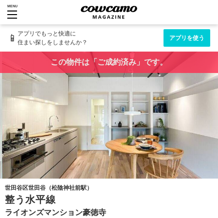
MENU
アプリでもっと快適に
📱
アプリを使う
住まい探しをしませんか？
この物件は「ご成約済み」です。
世田谷区世田谷（松陰神社前駅）
整う水平線
ライオンズマンション豪徳寺