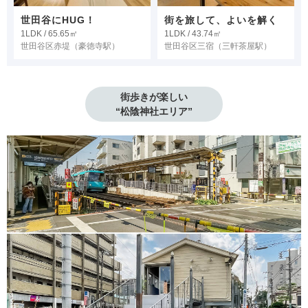
世田谷にHUG！
街を旅して、よいを解く
1LDK / 65.65㎡
1LDK / 43.74㎡
世田谷区赤堤
（豪徳寺駅）
世田谷区三宿
（三軒茶屋駅）
街歩きが楽しい

“松陰神社エリア”