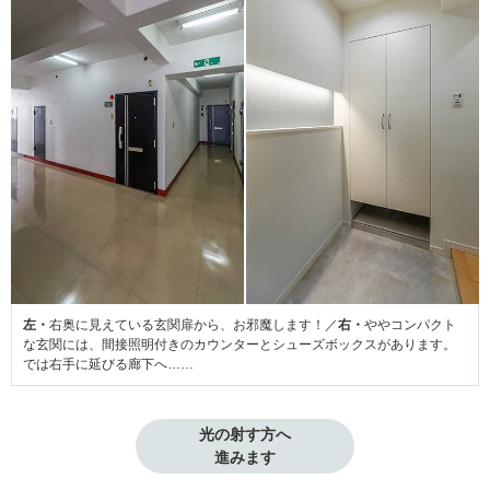
左・
右奥に見えている玄関扉から、お邪魔します！／
右・
ややコンパクト
な玄関には、間接照明付きのカウンターとシューズボックスがあります。
では右手に延びる廊下へ……
光の射す方へ

進みます