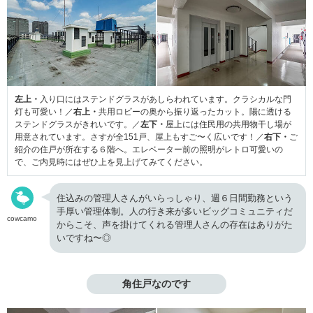
左上・
入り口にはステンドグラスがあしらわれています。クラシカルな門
灯も可愛い！／
右上・
共用ロビーの奥から振り返ったカット。陽に透ける
ステンドグラスがきれいです。／
左下・
屋上には住民用の共用物干し場が
用意されています。さすが全151戸、屋上もすご〜く広いです！／
右下・
ご
紹介の住戸が所在する６階へ。エレベーター前の照明がレトロ可愛いの
で、ご内見時にはぜひ上を見上げてみてください。
住込みの管理人さんがいらっしゃり、週６日間勤務という
手厚い管理体制。人の行き来が多いビッグコミュニティだ
cowcamo
からこそ、声を掛けてくれる管理人さんの存在はありがた
いですね〜◎
角住戸なのです