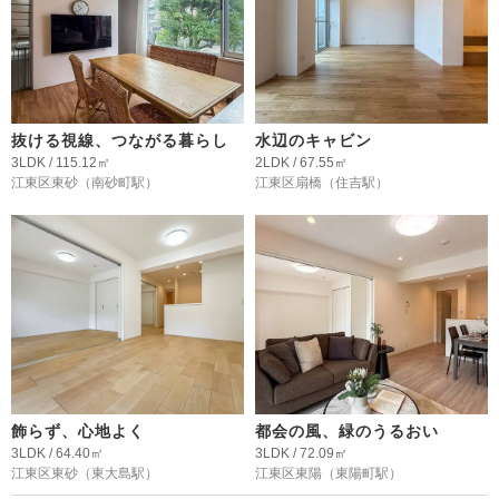
抜ける視線、つながる暮らし
水辺のキャビン
3LDK / 115.12㎡
2LDK / 67.55㎡
江東区東砂
（南砂町駅）
江東区扇橋
（住吉駅）
飾らず、心地よく
都会の風、緑のうるおい
3LDK / 64.40㎡
3LDK / 72.09㎡
江東区東砂
（東大島駅）
江東区東陽
（東陽町駅）