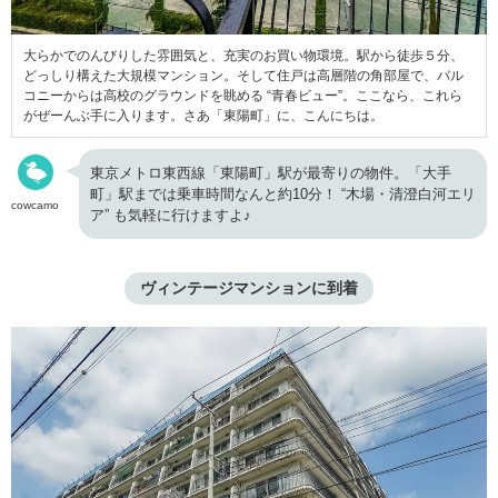
大らかでのんびりした雰囲気と、充実のお買い物環境。駅から徒歩５分、
どっしり構えた大規模マンション。そして住戸は高層階の角部屋で、バル
コニーからは高校のグラウンドを眺める “青春ビュー”。ここなら、これら
がぜーんぶ手に入ります。さあ「東陽町」に、こんにちは。
東京メトロ東西線「東陽町」駅が最寄りの物件。「大手
町」駅までは乗車時間なんと約10分！ “木場・清澄白河エリ
cowcamo
ア” も気軽に行けますよ♪
ヴィンテージマンションに到着