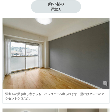
約5.5帖の

洋室Ａ
洋室Ａの掃き出し窓からも、バルコニーへ出られます。壁にはグレーのア
クセントクロスが。