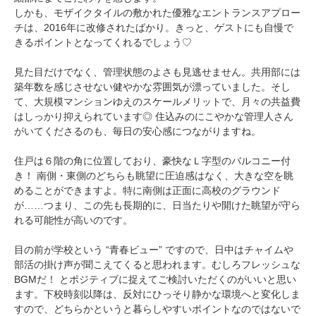
しかも、モザイクタイルの敷かれた優雅なエントランスアプロー
チは、2016年に改修されたばかり。きっと、ゲストにも自慢で
きるポイントとなってくれるでしょう♡
見た目だけでなく、管理状態のよさも見逃せません。共用部には
築年数を感じさせない健やかな雰囲気が漂っていました。そし
て、大規模マンションゆえのスケールメリットで、月々の共益費
はしっかり抑えられています◎ 住込みのにこやかな管理人さん
がいてくださるのも、毎日の安心感につながりますね。
住戸は６階の角に位置しており、豪快なＬ字型のバルコニー付
き！ 南側・東側のどちらも眺望に圧迫感はなく、大きな空を眺
めることができますよ。特に南側は正面に高校のグラウンド
が……つまり、この先も長期的に、日当たりや開けた眺望が守ら
れる可能性が高いのです。
目の前が学校という “青春ビュー” ですので、日中はチャイムや
部活の掛け声が聞こえてくると思われます。むしろフレッシュな
BGMだ！ とポジティブに捉えてご検討いただくのがいいと思い
ます。下校時刻以降は、反対にひっそり静かな環境へと変化しま
すので、どちらかというと暮らしやすいポイントなのではないで