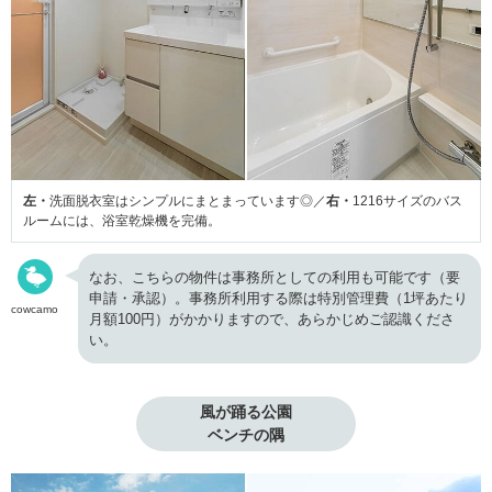
左・
洗面脱衣室はシンプルにまとまっています◎／
右・
1216サイズのバス
ルームには、浴室乾燥機を完備。
なお、こちらの物件は事務所としての利用も可能です（要
申請・承認）。事務所利用する際は特別管理費（1坪あたり
cowcamo
月額100円）がかかりますので、あらかじめご認識くださ
い。
風が踊る公園

ベンチの隅