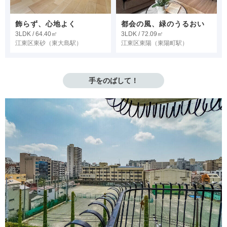
飾らず、心地よく
都会の風、緑のうるおい
3LDK / 64.40㎡
3LDK / 72.09㎡
江東区東砂
（東大島駅）
江東区東陽
（東陽町駅）
手をのばして！