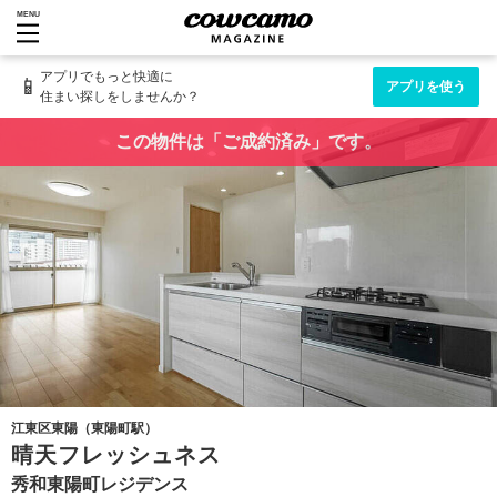
MENU
アプリでもっと快適に
📱
アプリを使う
住まい探しをしませんか？
この物件は「ご成約済み」です。
江東区東陽（東陽町駅）
晴天フレッシュネス
秀和東陽町レジデンス