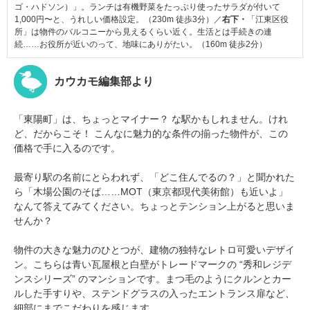
ゴ・ハドソン）」。ランチは有機野菜をたっぷり使ったサラダが付いて
1,000円〜と、うれしい価格設定。（230m 徒歩3分）／
右下・
「江東区役
所」は物件のバルコニーから見えるくらい近く。生活とは手続きの連
続……お役所が近いのって、地味にありがたい。（160m 徒歩2分）
カウカモ編集部より
「東陽町」は、ちょっとマイナー？ な駅かもしれません。けれ
ど、だからこそ！ こんなに魅力的な条件の揃った物件が、この
価格で手に入るのです。
最寄り駅の名前にとらわれず、「どこ住んでるの？」と聞かれた
ら「木場公園のそば……MOT（東京都現代美術館）も近いよ」
なんて答えてみてください。ちょっとテンション上がると思いま
せんか？
物件の大きな魅力のひとつが、建物の独特なレトロ可愛いデザイ
ン。こちらは青い瓦屋根と白壁がトレードマークの “秀和レジデ
ンスシリーズ” のマンションです。まつ毛のようにクルンとカー
ルした手すりや、ステンドグラスの入ったエントランス扉など、
細部にまでこだわりを感じます。