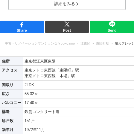
詳細をみる
Share
Post
Send
中古・リノベーションマンションならcowcamo
江東区
東陽町駅
晴天フレッ
住所
東京都江東区東陽
アクセス
東京メトロ東西線「東陽町」駅
東京メトロ東西線「木場」駅
間取り
2LDK
広さ
55.32㎡
バルコニー
17.40㎡
構造
鉄筋コンクリート造
総戸数
151戸
築年月
1972年11月