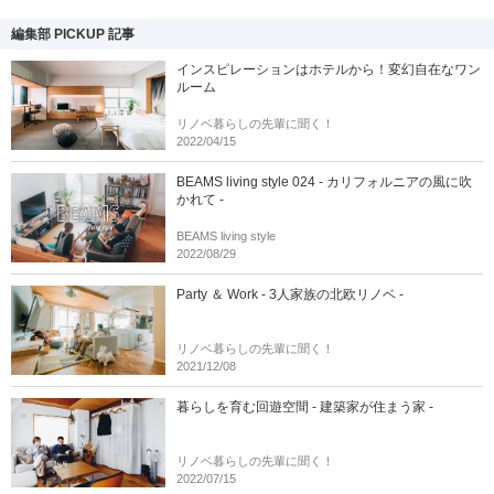
編集部 PICKUP 記事
インスピレーションはホテルから！変幻自在なワン
ルーム
リノベ暮らしの先輩に聞く！
2022/04/15
BEAMS living style 024 - カリフォルニアの風に吹
かれて -
BEAMS living style
2022/08/29
Party ＆ Work - 3人家族の北欧リノベ -
リノベ暮らしの先輩に聞く！
2021/12/08
暮らしを育む回遊空間 - 建築家が住まう家 -
リノベ暮らしの先輩に聞く！
2022/07/15