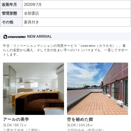
改装年月
2020年7月
管理形態
全部委託
その他
家具付き
NEW ARRIVAL
中古・リノベーションマンションの売買サービス「cowcamo（カウカモ）」。暮
らしの妄想から購入、そして次の住まい手へのバトンパスまでも、一貫してサポー
トします。
アールの美学
空を秘めた館
3LDK / 88.71㎡
3LDK / 104.16㎡
三鷹市下連雀
（三鷹駅）
大田区中央
（西馬込駅）