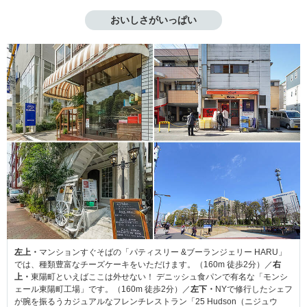
おいしさがいっぱい
左上・
マンションすぐそばの「パティスリー &ブーランジェリー HARU」
では、種類豊富なチーズケーキをいただけます。（160m 徒歩2分）／
右
上・
東陽町といえばここは外せない！ デニッシュ食パンで有名な「モンシ
ェール東陽町工場」です。（160m 徒歩2分）／
左下・
NYで修行したシェフ
が腕を振るうカジュアルなフレンチレストラン「25 Hudson（ニジュウ