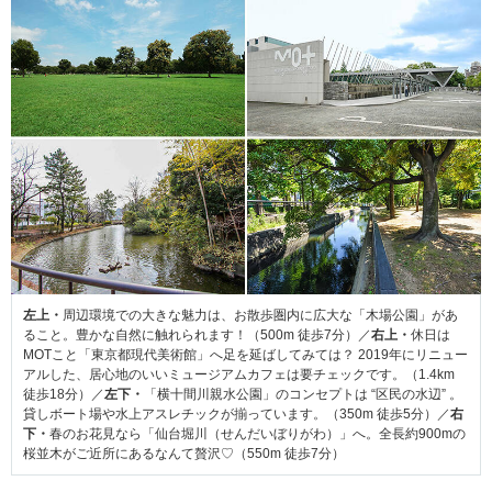
左上・
周辺環境での大きな魅力は、お散歩圏内に広大な「木場公園」があ
ること。豊かな自然に触れられます！（500m 徒歩7分）／
右上・
休日は
MOTこと「東京都現代美術館」へ足を延ばしてみては？ 2019年にリニュー
アルした、居心地のいいミュージアムカフェは要チェックです。（1.4km
徒歩18分）／
左下・
「横十間川親水公園」のコンセプトは “区民の水辺” 。
貸しボート場や水上アスレチックが揃っています。（350m 徒歩5分）／
右
下・
春のお花見なら「仙台堀川（せんだいぼりがわ）」へ。全長約900mの
桜並木がご近所にあるなんて贅沢♡（550m 徒歩7分）