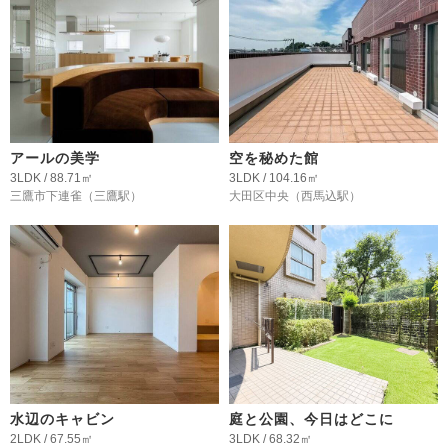
アールの美学
空を秘めた館
3LDK / 88.71㎡
3LDK / 104.16㎡
三鷹市下連雀
（三鷹駅）
大田区中央
（西馬込駅）
水辺のキャビン
庭と公園、今日はどこに
2LDK / 67.55㎡
3LDK / 68.32㎡