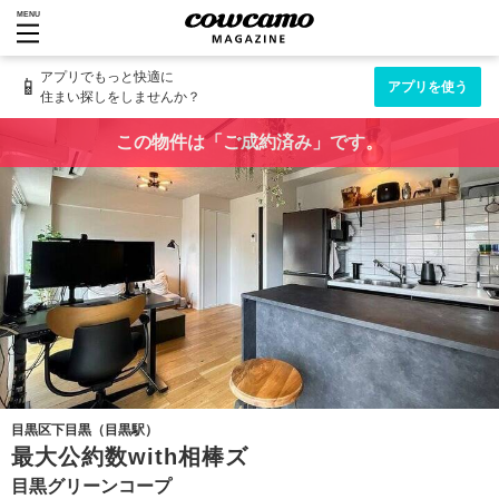
MENU
アプリでもっと快適に
📱
アプリを使う
住まい探しをしませんか？
この物件は「ご成約済み」です。
目黒区下目黒（目黒駅）
最大公約数with相棒ズ
目黒グリーンコープ