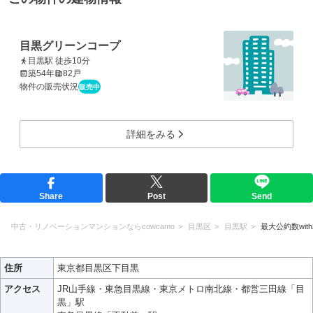
目黒グリーンコープ
目黒駅 徒歩10分
築54年
82戸
物件の販売状況
販売中
詳細をみる
Share
Post
Send
中古・リノベーションマンションならcowcamo
目黒区
目黒駅
最大公約数wit
住所
東京都目黒区下目黒
アクセス
JR山手線・東急目黒線・東京メトロ南北線・都営三田線「目
黒」駅