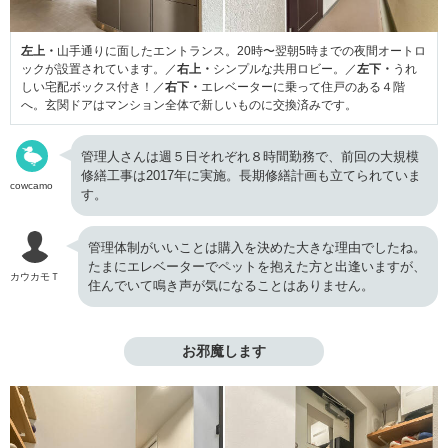
左上・
山手通りに面したエントランス。20時〜翌朝5時までの夜間オートロ
ックが設置されています。／
右上・
シンプルな共用ロビー。／
左下・
うれ
しい宅配ボックス付き！／
右下・
エレベーターに乗って住戸のある４階
へ。玄関ドアはマンション全体で新しいものに交換済みです。
管理人さんは週５日それぞれ８時間勤務で、前回の大規模
修繕工事は2017年に実施。長期修繕計画も立てられていま
cowcamo
す。
管理体制がいいことは購入を決めた大きな理由でしたね。
たまにエレベーターでペットを抱えた方と出逢いますが、
カウカモＴ
住んでいて鳴き声が気になることはありません。
お邪魔します