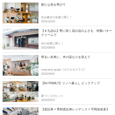
新たな色を帯びて
住み継ぎの先輩に聞く！
2021/10/18
【＃九品仏】野に咲く花の品のよさを、特製バター
クリームで
街の先輩に聞く！
2022/08/03
明るい未来に、木の温もりを添えて
cowcamo graph《カウカモグラフ》
2022/04/01
【for FAMILY】リノベ暮らし ピックアップ
家づくりのヒント
2022/03/23
【恵比寿 × 秀和恵比寿レジデンス × 守岡加奈多】