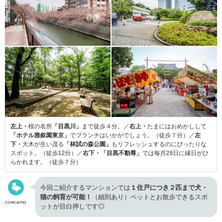
左上・
桜の名所
「目黒川」
まで徒歩４分。／
右上・
たまにはおめかしして
「ホテル雅叙園東京」
でブランチはいかがでしょう。（徒歩７分）／
左
下・
大木が生い茂る
「林試の森公園」
もリフレッシュするのにぴったりな
スポット。（徒歩12分）／
右下・「目黒不動尊」
では毎月28日に縁日がひ
らかれます。（徒歩７分）
今回ご紹介するマンションでは
１住戸につき２匹まで犬・
猫の飼育が可能！
（細則あり）ペットとお散歩できるスポ
cowcamo
ットが目白押しです◎