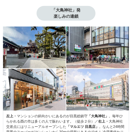
「大鳥神社」発

楽しみの連鎖
左上・
マンションの斜向かいにあるのが目黒総鎮守
「大鳥神社」
。毎年ひ
らかれる酉の市は多くの人で賑わいます。（徒歩２分）／
右上・
大鳥神社
交差点にはリニューアルオープンした
「マルエツ 目黒店」
。なんと24時間