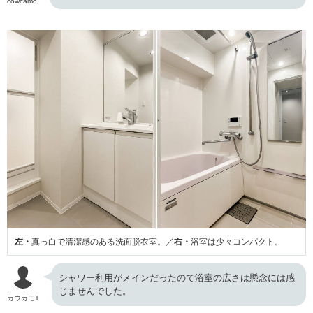
cowcamo
左・
真っ白で清潔感のある洗面脱衣室。／
右・
浴室は少々コンパクト。
シャワー利用がメインだったので浴室の広さは懸念には感
じませんでした。
カウカモT