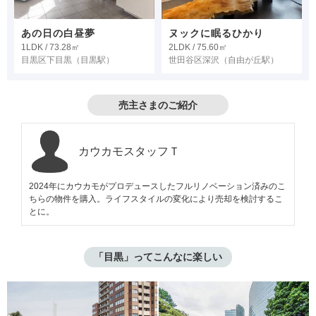
あの日の白昼夢
ヌックに眠るひかり
1LDK / 73.28㎡
2LDK / 75.60㎡
目黒区下目黒
（目黒駅）
世田谷区深沢
（自由が丘駅）
売主さまのご紹介
カウカモスタッフＴ
2024年にカウカモがプロデュースしたフルリノベーション済みのこ
ちらの物件を購入。ライフスタイルの変化により売却を検討するこ
とに。
「目黒」ってこんなに楽しい