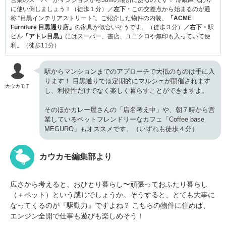
営業のスーパーがマンションから30mの場所にあるのです！ 冷蔵庫代わり
に使い倒しましょう！（徒歩１分）／
左下・
この交差点から始まるのが通
称 “目黒インテリアストリート”。ご紹介した物件の内装、
「ACME
Furniture 目黒通り店」
の家具が似合いそうです。（徒歩３分）／
右下・
駅
ビル
「アトレ目黒」
にはスーパー、書店、ユニクロや無印も入っていて便
利。（徒歩11分）
駅からマンションまでのアプローチで大抵のものは手に入
ります！ 目黒通りでは定期的にマルシェが開催されます
カウカモＴ
し、利便性だけでなく楽しく暮らすことができますよ。
そのほかカレー屋さんの「店名考え中」や、朝７時から営
業しているペットフレンドリーなカフェ「Coffee base
MEGURO」もオススメです。（いずれも徒歩４分）
カウカモ編集部より
広さから考えると、おひとり暮らし〜頑張っておふたり暮らし
（＋ペット）という感じでしょうか。そうすると、とても大事に
なってくるのが『駆動力』ですよね？ こちらの物件に住めば、
エンジン全開で仕事も遊びも楽しめそう！