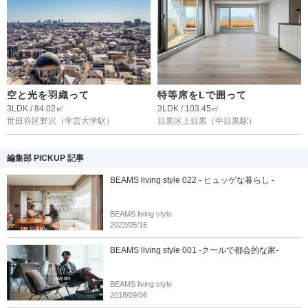
空と光を羽織って
特等席をLで囲って
3LDK / 84.02㎡
3LDK / 103.45㎡
世田谷区野沢
（学芸大学駅）
目黒区上目黒
（中目黒駅）
編集部 PICKUP 記事
BEAMS living style 022 - ヒュッゲな暮らし -
BEAMS living style
2022/05/16
BEAMS living style 001 -クールで都会的な家-
BEAMS living style
2018/09/06