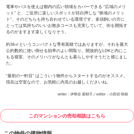
電車やバスを使えば都内の広い領域をカバーできる “広域のメリ
ット” と、ご近所に楽しいスポットが目白押しな “狭域のメリッ
ト”、そのどちらも持ち合わせている環境です。多頭飼いの方に
とっては気持ちのいいお散歩コースも充実していて、街を開拓す
るのがますます楽しくなりそう。
約36㎡というコンパクトな専有面積ではありますが、それを最大
公約数的に使い倒せる効率のよい間取り。開放的なLDKと内にこ
もる寝室、そのメリハリがなんとも暮らしやすそうだと感じまし
た。
“最初の一軒目” はこういう物件からスタートするのがオススメ。
現在は空室なので、お気軽に内見のお越しくださいね。
writer：伊勢谷 亜耶子／editor：小田切 咲樹
このマンションの売却相談はこちら
この物件の建物情報