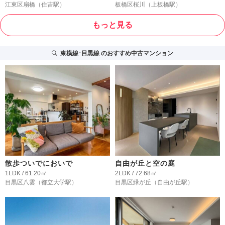
江東区扇橋
（住吉駅）
板橋区桜川
（上板橋駅）
もっと見る
東横線･目黒線
のおすすめ中古マンション
散歩ついでにおいで
自由が丘と空の庭
1LDK / 61.20㎡
2LDK / 72.68㎡
目黒区八雲
（都立大学駅）
目黒区緑が丘
（自由が丘駅）