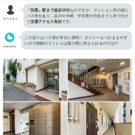
「目黒」駅まで徒歩10分
なのですが、マンション目の前に
バス停があり、品川や大崎、中目黒や渋谷まで１本で行け
カウカモＴ
て
交通アクセス良好
です。
この辺りはバス便が本当に便利！ タクシーもつかまえやす
いので移動のストレスは最小限に抑えられるのでは!?
cowcamo