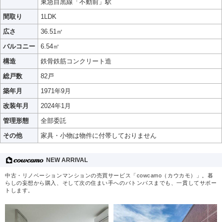
東急目黒線「不動前」駅
間取り
1LDK
広さ
36.51㎡
バルコニー
6.54㎡
構造
鉄骨鉄筋コンクリート造
総戸数
82戸
築年月
1971年9月
改装年月
2024年1月
管理形態
全部委託
その他
家具・小物は物件に付帯しておりません
NEW ARRIVAL
中古・リノベーションマンションの売買サービス「cowcamo（カウカモ）」。暮
らしの妄想から購入、そして次の住まい手へのバトンパスまでも、一貫してサポー
トします。