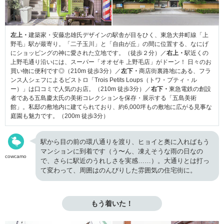
左上・
建築家・安藤忠雄氏デザインの駅舎が目をひく、東急大井町線「上
野毛」駅が最寄り。「二子玉川」と「自由が丘」の間に位置する、なにげ
にショッピングの神に愛された立地です。（徒歩２分）／
右上・
駅近くの
上野毛通り沿いには、スーパー「オオゼキ 上野毛店」がドーン！ 日々のお
買い物に便利です◎（210m 徒歩3分）／
左下・
商店街裏路地にある、フラ
ンス人シェフによるビストロ「Trois Petits Loups（トワ・プティ・ル
ー）」は口コミで人気のお店。（210m 徒歩3分）／
右下・
東急電鉄の創設
者である五島慶太氏の美術コレクションを保存・展示する「五島美術
館」。私邸の敷地内に建てられており、約6,000坪もの敷地に広がる見事な
庭園も魅力です。（200m 徒歩3分）
駅から目の前の環八通りを渡り、ヒョイと奥に入ればもう
マンションに到着です（う〜ん、凍えそうな雨の日なの
cowcamo
で、さらに駅近のうれしさを実感……）。大通りとは打っ
て変わって、周囲はのんびりした雰囲気の住宅街に。
もう着いた！