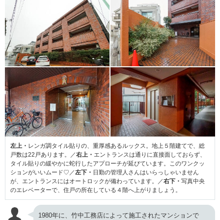
左上・
レンガ調タイル貼りの、重厚感あるルックス。地上５階建てで、総
戸数は22戸あります。／
右上・
エントランスは通りに直接面しておらず、
タイル貼りの緩やかに蛇行したアプローチが延びています。このワンクッ
ションがいいムード♡／
左下・
日勤の管理人さんはいらっしゃいません
が、エントランスにはオートロックが備わっています。／
右下・
写真中央
のエレベーターで、住戸の所在している４階へ上がりましょう。
1980年に、竹中工務店によって施工されたマンションで