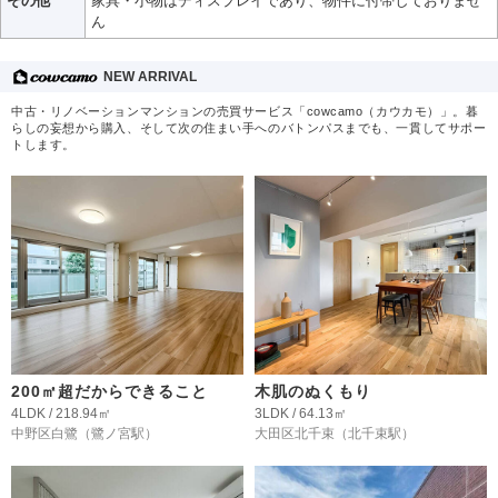
その他
家具・小物はディスプレイであり、物件に付帯しておりませ
ん
NEW ARRIVAL
中古・リノベーションマンションの売買サービス「cowcamo（カウカモ）」。暮
らしの妄想から購入、そして次の住まい手へのバトンパスまでも、一貫してサポー
トします。
200㎡超だからできること
木肌のぬくもり
4LDK / 218.94㎡
3LDK / 64.13㎡
中野区白鷺
（鷺ノ宮駅）
大田区北千束
（北千束駅）