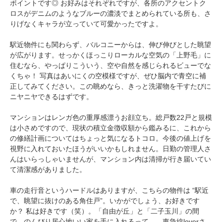
ポイントです◎ お好みはそれぞれですが、各所のアクセントク
ロスがデニムのようなブルーの濃淡でまとめられている所も、さ
りげなくキャラが立っていて可愛かったですよ。
駅近物件にも関わらず、バルコニーからは、伸び伸びとした眺望
が広がります。せっかくほっこりローカルな空気の「上野毛」に
住むなら、やっぱりこういう、空や自然を感じられるビューでな
くちゃ！ 写真はあいにくの空模様ですが、ぜひ脳内で青空に補
正してみてください。この眺めなら、きっと洗濯物を干すたびに
ニヤニヤできるはずです。
マンションはレンガ色の重厚感漂うお顔立ち。総戸数22戸と規模
は小さめですので、現状の積立金徴収額から鑑みるに、これから
の修繕計画についてはちょっと気になるトコロ。今後の値上げを
視野に入れておいたほうがいいかもしれません。日勤の管理人さ
んはいらっしゃいませんが、マンション内は清掃が行き届いてい
て清潔感がありました。
車の走行音というハードルはありますが、こちらの物件は “駅近
で、眺望に抜けのある角住戸”。いかがでしょう、お好きです
か？ 私は好きです（笑）。「自由が丘」と「二子玉川」の間
で、のんびり居心地いい家を手に入れるって……東急線loverさ