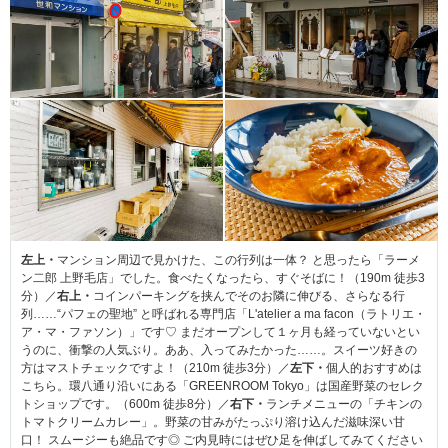
左上・
マンション周辺で見かけた、この行列は一体？ と思ったら「ラーメ
ン二郎 上野毛店」でした。食べたくなったら、すぐそばに！（190m 徒歩3
分）／
右上・
コインパーキングを挟んでそのお隣に伸びる、さらなる行
列……“パフェの聖地” と呼ばれる専門店「L'atelier a ma facon（ラトリエ・
ア・マ・ファソン）」です♡ まだオープンして１ヶ月も経っていないとい
うのに、衝撃の人気ぶり。ああ、入ってみたかった……。スイーツ好きの
方はマストチェックですよ！（210m 徒歩3分）／
左下・
個人的おすすめは
こちら。環八通り沿いにある「GREENROOM Tokyo」は国産野菜のセレク
トショップです。（600m 徒歩8分）／
右下・
ランチメニューの「チキンの
トマトクリームカレー」。野菜の甘みがたっぷり溶け込んだ滋味深い甘
口！ スムージーも絶品です◎ ご内見時にはぜひ足を伸ばしてみてください