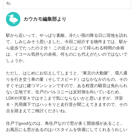
ね。
カウカモ編集部より
駅から近いって、やっぱり素敵。冷たい雨の降る日に現地を訪れ
て、しみじみそう思いました。今回ご紹介する物件までは、駅か
ら徒歩でたったの２分！ この近さによって得られる時間の余裕
は、イコール気持ちの余裕。何ものにも代えがたいのではないで
しょうか。
ただし、はじめにお伝えしてしまうと、“東京の大動脈” 、環八通
りを行き交う車の量（そしてスピード）はなかなかのもの。その
すぐそばに建つマンションですので、ある程度の騒音は免れられ
ない立地です。住戸のバルコニーは反対側を向いているため、
LDKや洋室Ａではそこまで気にならないかと思いますが、洋室
Ｂ・共用廊下ではハッキリと走行音が聞こえてきますので、その
点を踏まえてご検討くださいね。
住戸でgoodなのは、角住戸なので窓が多く開放感があること。
お風呂にも窓があるのはバスタイムを快適にしてくれるうれしい