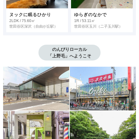
ヌックに眠るひかり
ゆらぎのなかで
2LDK / 75.60㎡
1R / 53.11㎡
世田谷区深沢
（自由が丘駅）
世田谷区玉川
（二子玉川駅）
のんびりローカル

「上野毛」へようこそ