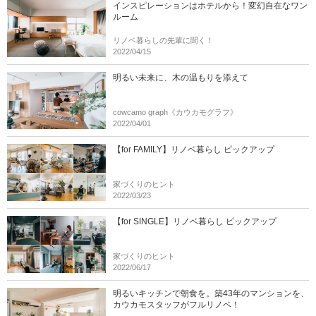
インスピレーションはホテルから！変幻自在なワン
ルーム
リノベ暮らしの先輩に聞く！
2022/04/15
明るい未来に、木の温もりを添えて
cowcamo graph《カウカモグラフ》
2022/04/01
【for FAMILY】リノベ暮らし ピックアップ
家づくりのヒント
2022/03/23
【for SINGLE】リノベ暮らし ピックアップ
家づくりのヒント
2022/06/17
明るいキッチンで朝食を。築43年のマンションを、
カウカモスタッフがフルリノベ！