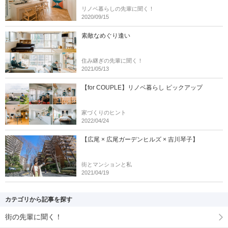
リノベ暮らしの先輩に聞く！
2020/09/15
素敵なめぐり逢い
住み継ぎの先輩に聞く！
2021/05/13
【for COUPLE】リノベ暮らし ピックアップ
家づくりのヒント
2022/04/24
【広尾 × 広尾ガーデンヒルズ × 吉川琴子】
街とマンションと私
2021/04/19
カテゴリから記事を探す
街の先輩に聞く！