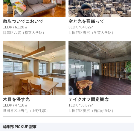
散歩ついでにおいで
空と光を羽織って
1LDK / 61.20㎡
3LDK / 84.02㎡
目黒区八雲
（都立大学駅）
世田谷区野沢
（学芸大学駅）
木目を浸す光
テイクオフ固定観念
1LDK / 47.16㎡
1LDK / 53.87㎡
世田谷区上野毛
（上野毛駅）
世田谷区奥沢
（自由が丘駅）
編集部 PICKUP 記事