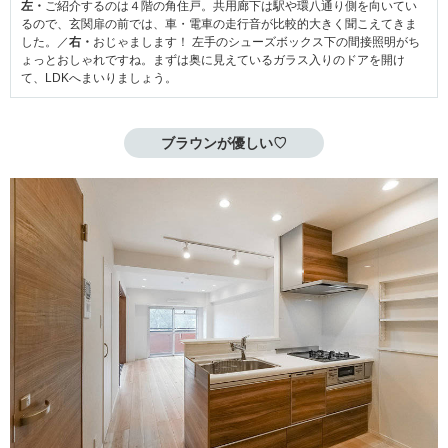
左・
ご紹介するのは４階の角住戸。共用廊下は駅や環八通り側を向いてい
るので、玄関扉の前では、車・電車の走行音が比較的大きく聞こえてきま
した。／
右・
おじゃまします！ 左手のシューズボックス下の間接照明がち
ょっとおしゃれですね。まずは奥に見えているガラス入りのドアを開け
て、LDKへまいりましょう。
ブラウンが優しい♡