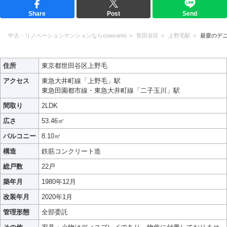
Share
Post
Send
中古・リノベーションマンションならcowcamo
世田谷区
上野毛駅
最愛のデ
住所
東京都世田谷区上野毛
アクセス
東急大井町線「上野毛」駅
東急田園都市線・東急大井町線「二子玉川」駅
間取り
2LDK
広さ
53.46㎡
バルコニー
8.10㎡
構造
鉄筋コンクリート造
総戸数
22戸
築年月
1980年12月
改装年月
2020年1月
管理形態
全部委託