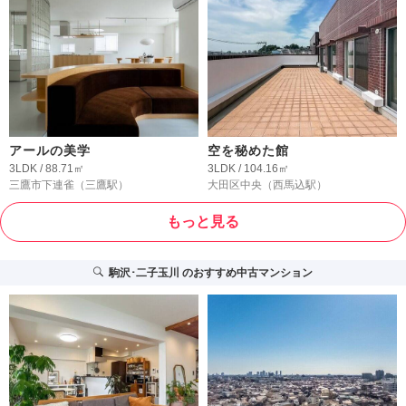
アールの美学
空を秘めた館
3LDK / 88.71㎡
3LDK / 104.16㎡
三鷹市下連雀
（三鷹駅）
大田区中央
（西馬込駅）
もっと見る
駒沢･二子玉川
のおすすめ中古マンション