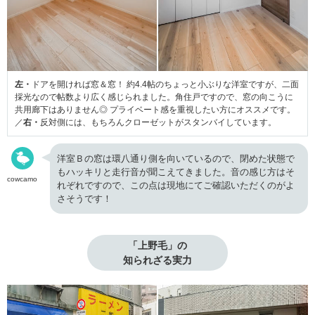
左・
ドアを開ければ窓＆窓！ 約4.4帖のちょっと小ぶりな洋室ですが、二面
採光なので帖数より広く感じられました。角住戸ですので、窓の向こうに
共用廊下はありません◎ プライベート感を重視したい方にオススメです。
／
右・
反対側には、もちろんクローゼットがスタンバイしています。
洋室Ｂの窓は環八通り側を向いているので、閉めた状態で
もハッキリと走行音が聞こえてきました。音の感じ方はそ
cowcamo
れぞれですので、この点は現地にてご確認いただくのがよ
さそうです！
「上野毛」の

知られざる実力