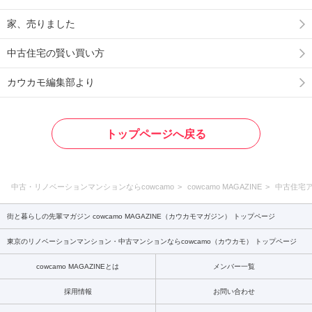
家、売りました
中古住宅の賢い買い方
カウカモ編集部より
トップページへ戻る
中古・リノベーションマンションならcowcamo
cowcamo MAGAZINE
中古住宅
街と暮らしの先輩マガジン cowcamo MAGAZINE（カウカモマガジン） トップページ
東京のリノベーションマンション・中古マンションならcowcamo（カウカモ） トップページ
cowcamo MAGAZINEとは
メンバー一覧
採用情報
お問い合わせ