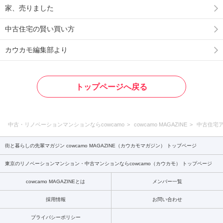
家、売りました
中古住宅の賢い買い方
カウカモ編集部より
トップページへ戻る
中古・リノベーションマンションならcowcamo
cowcamo MAGAZINE
中古住宅
街と暮らしの先輩マガジン cowcamo MAGAZINE（カウカモマガジン） トップページ
東京のリノベーションマンション・中古マンションならcowcamo（カウカモ） トップページ
cowcamo MAGAZINEとは
メンバー一覧
採用情報
お問い合わせ
プライバシーポリシー