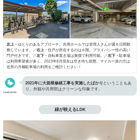
左上・
ゆとりのあるアプローチ。共用ホールでは管理人さんが週６日間勤
務しています。／
右上・
住戸が所在するのは６階。プライバシー性の高い
門戸付きです。／
左下・
自転車置き場は無償で利用可能。／
右下・
駐車場
は利用希望者が多く、2023年8月現在は空き待ち状態。マイカー派の方は
近所の月極駐車場の利用をご検討ください！
2021年に大規模修繕工事を実施したばかり
ということもあ
り、外観や共用部はクリーンな印象です。
cowcamo
緑が映えるLDK