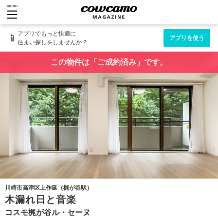
MENU
アプリでもっと快適に
📱
アプリを使う
住まい探しをしませんか？
この物件は「ご成約済み」です。
川崎市高津区上作延（梶が谷駅）
木漏れ日と音楽
コスモ梶が谷ル・セーヌ