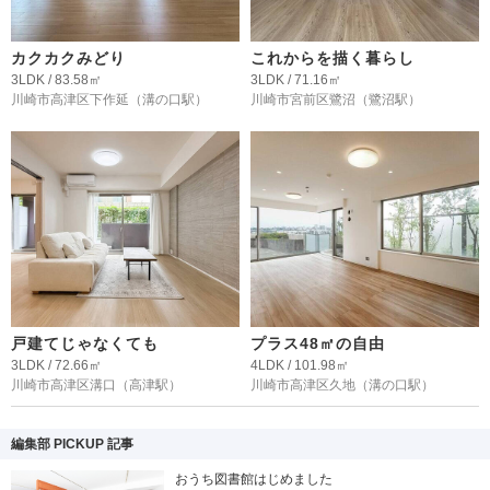
カクカクみどり
これからを描く暮らし
3LDK / 83.58㎡
3LDK / 71.16㎡
川崎市高津区下作延
（溝の口駅）
川崎市宮前区鷺沼
（鷺沼駅）
戸建てじゃなくても
プラス48㎡の自由
3LDK / 72.66㎡
4LDK / 101.98㎡
川崎市高津区溝口
（高津駅）
川崎市高津区久地
（溝の口駅）
編集部 PICKUP 記事
おうち図書館はじめました