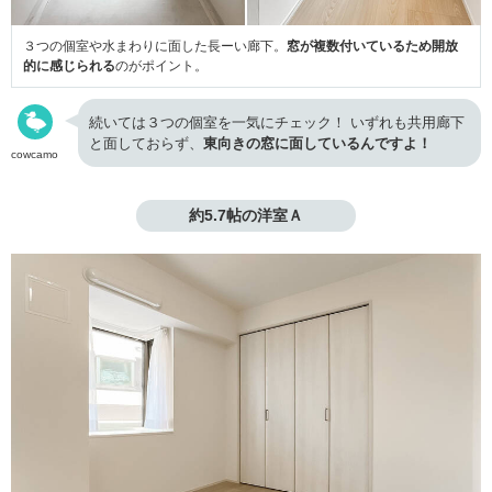
３つの個室や水まわりに面した長ーい廊下。
窓が複数付いているため開放
的に感じられる
のがポイント。
続いては３つの個室を一気にチェック！ いずれも共用廊下
と面しておらず、
東向きの窓に面しているんですよ！
cowcamo
約5.7帖の洋室Ａ