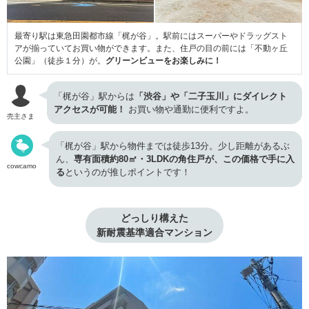
最寄り駅は東急田園都市線「梶が谷」。駅前にはスーパーやドラッグスト
アが揃っていてお買い物ができます。また、住戸の目の前には「不動ヶ丘
公園」（徒歩１分）が。
グリーンビューをお楽しみに！
「梶が谷」駅からは
「渋谷」や「二子玉川」にダイレクト
アクセスが可能！
お買い物や通勤に便利ですよ。
売主さま
「梶が谷」駅から物件までは徒歩13分。少し距離があるぶ
ん、
専有面積約80㎡・3LDKの角住戸が、この価格で手に入
cowcamo
る
というのが推しポイントです！
どっしり構えた

新耐震基準適合マンション