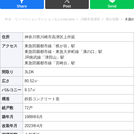
Share
Post
Send
中古・リノベーションマンションならcowcamo
川崎市高津区
梶が谷駅
木漏
住所
神奈川県川崎市高津区上作延
アクセス
東急田園都市線「梶が谷」駅
東急田園都市線・東急大井町線「溝の口」駅
JR南武線「津田山」駅
東急田園都市線「宮崎台」駅
間取り
3LDK
広さ
80.52㎡
バルコニー
9.17㎡
構造
鉄筋コンクリート造
総戸数
72戸
築年月
1988年6月
改装年月
2023年4月