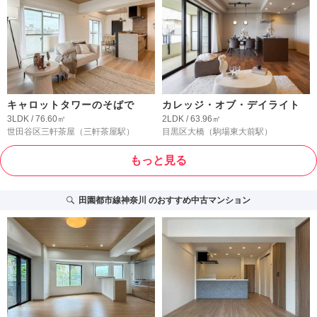
キャロットタワーのそばで
カレッジ・オブ・デイライト
3LDK / 76.60㎡
2LDK / 63.96㎡
世田谷区三軒茶屋
（三軒茶屋駅）
目黒区大橋
（駒場東大前駅）
もっと見る
田園都市線神奈川
のおすすめ中古マンション