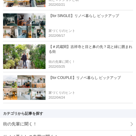
2022/02/21
【for SINGLE】リノベ暮らし ピックアップ
家づくりのヒント
2022/06/17
【＃武蔵関】吉祥寺と目と鼻の先？花と緑に囲まれ
る街
街の先輩に聞く！
2022/03/25
【for COUPLE】リノベ暮らし ピックアップ
家づくりのヒント
2022/04/24
カテゴリから記事を探す
街の先輩に聞く！