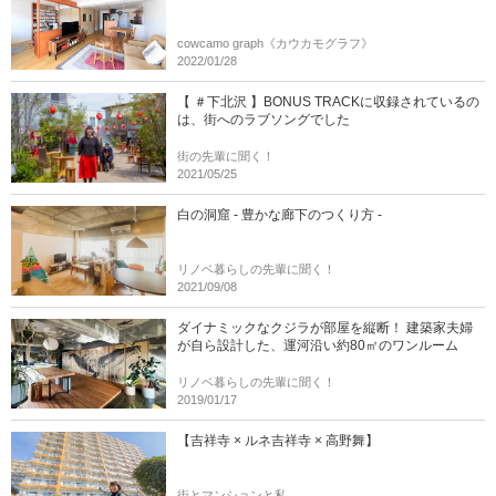
cowcamo graph《カウカモグラフ》
2022/01/28
【 ＃下北沢 】BONUS TRACKに収録されているの
は、街へのラブソングでした
街の先輩に聞く！
2021/05/25
白の洞窟 - 豊かな廊下のつくり方 -
リノベ暮らしの先輩に聞く！
2021/09/08
ダイナミックなクジラが部屋を縦断！ 建築家夫婦
が自ら設計した、運河沿い約80㎡のワンルーム
リノベ暮らしの先輩に聞く！
2019/01/17
【吉祥寺 × ルネ吉祥寺 × 高野舞】
街とマンションと私