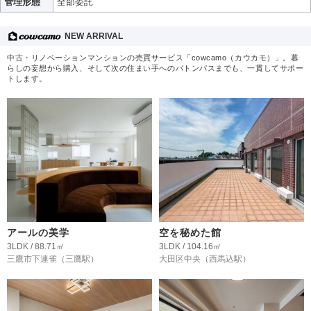
管理形態
全部委託
NEW ARRIVAL
中古・リノベーションマンションの売買サービス「cowcamo（カウカモ）」。暮
らしの妄想から購入、そして次の住まい手へのバトンパスまでも、一貫してサポー
トします。
アールの美学
空を秘めた館
3LDK / 88.71㎡
3LDK / 104.16㎡
三鷹市下連雀
（三鷹駅）
大田区中央
（西馬込駅）