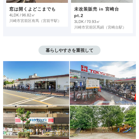
窓は開くよどこまでも
未改装販売 in 宮崎台
4LDK / 96.82㎡
pt.2
川崎市宮前区有馬
（宮前平駅）
3LDK / 70.93㎡
川崎市宮前区馬絹
（宮崎台駅）
暮らしやすさを重視して