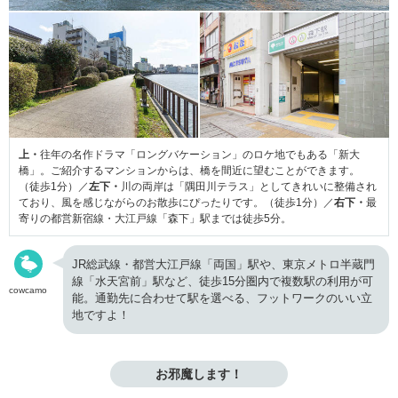
上・
往年の名作ドラマ「ロングバケーション」のロケ地でもある「新大
橋」。ご紹介するマンションからは、橋を間近に望むことができます。
（徒歩1分）／
左下・
川の両岸は「隅田川テラス」としてきれいに整備され
ており、風を感じながらのお散歩にぴったりです。（徒歩1分）／
右下・
最
寄りの都営新宿線・大江戸線「森下」駅までは徒歩5分。
JR総武線・都営大江戸線「両国」駅や、東京メトロ半蔵門
線「水天宮前」駅など、徒歩15分圏内で複数駅の利用が可
cowcamo
能。通勤先に合わせて駅を選べる、フットワークのいい立
地ですよ！
お邪魔します！