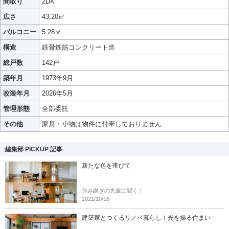
間取り
2DK
広さ
43.20㎡
バルコニー
5.28㎡
構造
鉄骨鉄筋コンクリート造
総戸数
142戸
築年月
1973年9月
改装年月
2026年5月
管理形態
全部委託
その他
家具・小物は物件に付帯しておりません
編集部 PICKUP 記事
新たな色を帯びて
住み継ぎの先輩に聞く！
2021/10/18
建築家とつくるリノベ暮らし！光を操る住まい