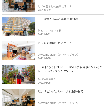
リノベ暮らしの先輩に聞く！
2021/05/02
【吉祥寺 × ルネ吉祥寺 × 高野舞】
街とマンションと私
2022/02/21
おうち図書館はじめました
cowcamo graph《カウカモグラフ》
2022/01/28
【 ＃下北沢 】BONUS TRACKに収録されているの
は、街へのラブソングでした
街の先輩に聞く！
2021/05/25
広いリビングとルーバルに招かれて
cowcamo graph《カウカモグラフ》