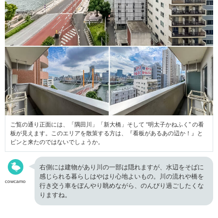
ご覧の通り正面には、「隅田川」「新大橋」そして “明太子かねふく” の看
板が見えます。このエリアを散策する方は、『看板があるあの辺か！』と
ピンと来たのではないでしょうか。
右側には建物があり川の一部は隠れますが、水辺をそばに
感じられる暮らしはやはり心地よいもの。川の流れや橋を
cowcamo
行き交う車をぼんやり眺めながら、のんびり過ごしたくな
りますね。