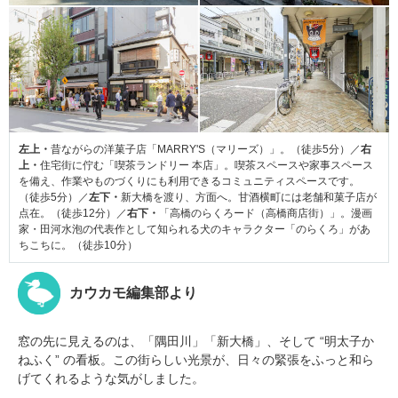
左上・
昔ながらの洋菓子店「MARRY'S（マリーズ）」。（徒歩5分）／
右
上・
住宅街に佇む「喫茶ランドリー 本店」。喫茶スペースや家事スペース
を備え、作業やものづくりにも利用できるコミュニティスペースです。
（徒歩5分）／
左下・
新大橋を渡り、方面へ。甘酒横町には老舗和菓子店が
点在。（徒歩12分）／
右下・
「高橋のらくろード（高橋商店街）」。漫画
家・田河水泡の代表作として知られる犬のキャラクター「のらくろ」があ
ちこちに。（徒歩10分）
カウカモ編集部より
窓の先に見えるのは、「隅田川」「新大橋」、そして “明太子か
ねふく” の看板。この街らしい光景が、日々の緊張をふっと和ら
げてくれるような気がしました。