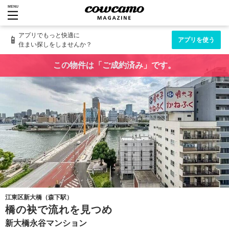
MENU
アプリでもっと快適に
📱
アプリを使う
住まい探しをしませんか？
この物件は「ご成約済み」です。
江東区新大橋（森下駅）
橋の袂で流れを見つめ
新大橋永谷マンション