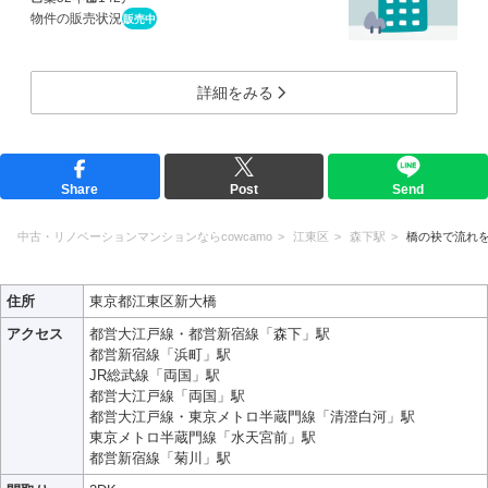
物件の販売状況
販売中
詳細をみる
Share
Post
Send
中古・リノベーションマンションならcowcamo
江東区
森下駅
橋の袂で流れ
住所
東京都江東区新大橋
アクセス
都営大江戸線・都営新宿線「森下」駅
都営新宿線「浜町」駅
JR総武線「両国」駅
都営大江戸線「両国」駅
都営大江戸線・東京メトロ半蔵門線「清澄白河」駅
東京メトロ半蔵門線「水天宮前」駅
都営新宿線「菊川」駅