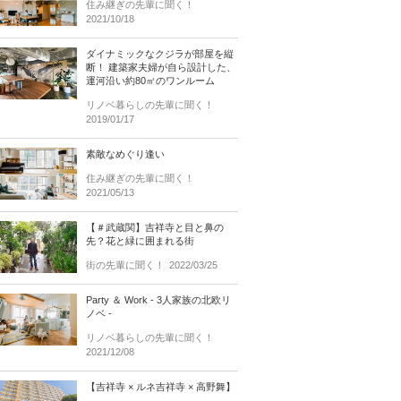
住み継ぎの先輩に聞く！
2021/10/18
ダイナミックなクジラが部屋を縦
断！ 建築家夫婦が自ら設計した、
運河沿い約80㎡のワンルーム
リノベ暮らしの先輩に聞く！
2019/01/17
素敵なめぐり逢い
住み継ぎの先輩に聞く！
2021/05/13
【＃武蔵関】吉祥寺と目と鼻の
先？花と緑に囲まれる街
街の先輩に聞く！
2022/03/25
Party ＆ Work - 3人家族の北欧リ
ノベ -
リノベ暮らしの先輩に聞く！
2021/12/08
【吉祥寺 × ルネ吉祥寺 × 高野舞】