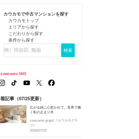
カウカモで中古マンションを探す
カウカモトップ
エリアから探す
こだわりから探す
条件から探す
検索
cowcamo SNS
着記事（07/25更新）
広がる緑に心惹かれて。世界で働
く私の止まり木
cowcamo graph《カウカモグラ
フ》
2026/07/25