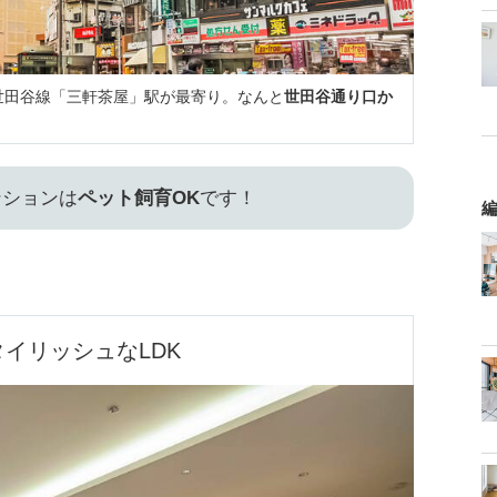
世田谷線「三軒茶屋」駅が最寄り。なんと
世田谷通り口か
ンションは
ペット飼育OK
です！
編
タイリッシュなLDK