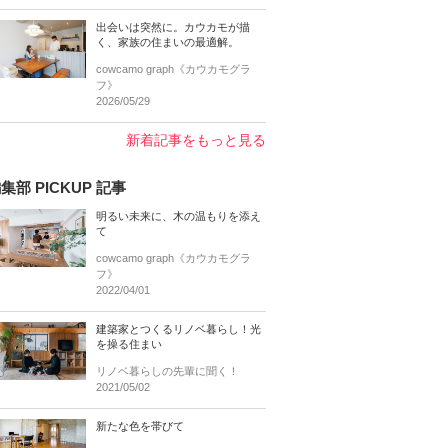
出会いは突然に。カウカモが描
く、家族の住まいの最適解。
cowcamo graph《カウカモグラ
フ》
2026/05/29
新着記事をもっと見る
集部 PICKUP 記事
明るい未来に、木の温もりを添え
て
cowcamo graph《カウカモグラ
フ》
2022/04/01
建築家とつくるリノベ暮らし！光
を操る住まい
リノベ暮らしの先輩に聞く！
2021/05/02
新たな色を帯びて