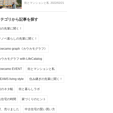
街とマンションと私
2022/02/21
カテゴリから記事を探す
街の先輩に聞く！
リノベ暮らしの先輩に聞く！
cowcamo graph《カウカモグラフ》
ウカモグラフ with LifeCatalog
owcamo EVENT
街とマンションと私
EAMS living style
住み継ぎの先輩に聞く！
街のネタ帖
街と暮らしラボ
名住宅の時間
家づくりのヒント
家、売りました
中古住宅の賢い買い方