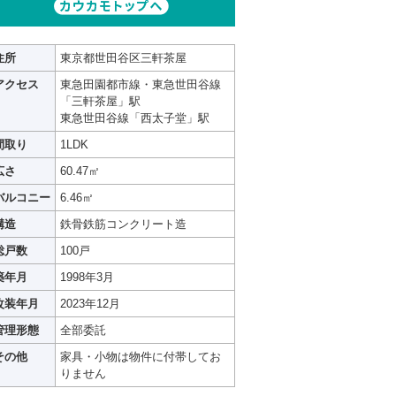
住所
東京都世田谷区三軒茶屋
アクセス
東急田園都市線・東急世田谷線
「三軒茶屋」駅
東急世田谷線「西太子堂」駅
間取り
1LDK
広さ
60.47㎡
バルコニー
6.46㎡
構造
鉄骨鉄筋コンクリート造
総戸数
100戸
築年月
1998年3月
改装年月
2023年12月
管理形態
全部委託
その他
家具・小物は物件に付帯してお
りません