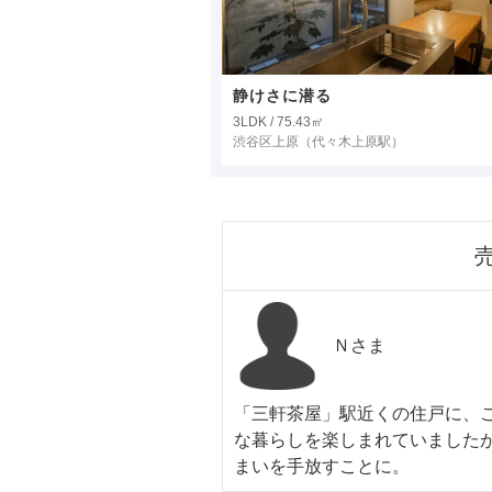
静けさに潜る
3LDK / 75.43㎡
渋谷区上原
（代々木上原駅）
Ｎさま
「三軒茶屋」駅近くの住戸に、
な暮らしを楽しまれていました
まいを手放すことに。