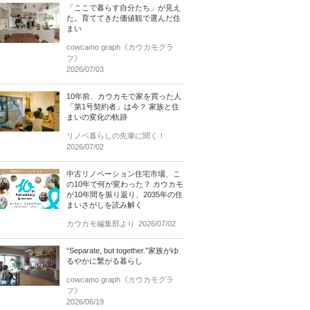
「ここで暮らす自分たち」が見え
た。育ててきた価値観で選んだ住
まい
cowcamo graph《カウカモグラ
フ》
2026/07/03
10年前、カウカモで家を買った人
「第1号契約者」は今？ 家族と住
まいの変化の軌跡
リノベ暮らしの先輩に聞く！
2026/07/02
中古リノベーション住宅市場、こ
の10年で何が変わった？ カウカモ
が10年間を振り返り、2035年の住
まいさがしを読み解く
カウカモ編集部より
2026/07/02
“Separate, but together.”家族がゆ
るやかに繋がる暮らし
cowcamo graph《カウカモグラ
フ》
2026/06/19