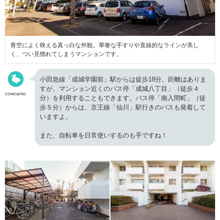
青空によく映える真っ白な外観。華奢な手すりや直線的なラインが美し
く、つい見惚れてしまうマンションです。
小田急線「成城学園前」駅からは徒歩18分。距離はありま
すが、マンション近くのバス停「成城八丁目」（徒歩４
cowcamo
分）を利用することもできます。バス停「南入間町」（徒
歩５分）からは、京王線「仙川」駅行きのバスも発着して
いますよ。
また、自転車を日常使いするのも手ですね！