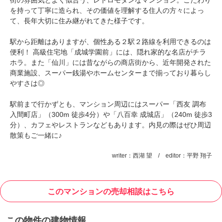
を持って丁寧に造られ、その価値を理解する住人の方々によっ
て、長年大切に住み継がれてきた様子です。
駅から距離はありますが、個性ある２駅２路線を利用できるのは
便利！ 高級住宅地「成城学園前」には、隠れ家的な名店がチラ
ホラ。また「仙川」には昔ながらの商店街から、近年開発された
商業施設、スーパー銭湯やホームセンターまで揃っており暮らし
やすさは◎
駅前まで行かずとも、マンション周辺にはスーパー「西友 調布
入間町店」（300m 徒歩4分）や「八百幸 成城店」（240m 徒歩3
分）、カフェやレストランなどもあります。内見の際はぜひ周辺
散策もご一緒に♪
writer：西湖 望 / editor：平野 翔子
このマンションの売却相談はこちら
この物件の建物情報