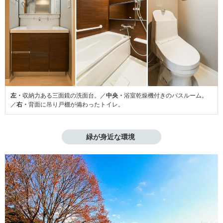
左・
収納力ある三面鏡の洗面台。／
中央・
浴室乾燥機付きのバスルーム。
／
右・
背面に吊り戸棚が備わったトイレ。
緑が身近な環境 