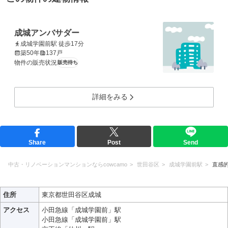
成城アンバサダー
成城学園前駅 徒歩17分
築50年
137戸
物件の販売状況
販売待ち
詳細をみる
Share
Post
Send
中古・リノベーションマンションならcowcamo
世田谷区
成城学園前駅
直感
住所
東京都世田谷区成城
アクセス
小田急線「成城学園前」駅
小田急線「成城学園前」駅