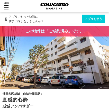
MENU
アプリでもっと快適に
📱
アプリを使う
住まい探しをしませんか？
この物件は「ご成約済み」です。
世田谷区成城（成城学園前駅）
直感的心酔
成城アンバサダー