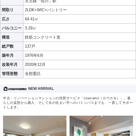
京王線「仙川」駅
間取り
2LDK+WIC+パントリー
広さ
64.41㎡
バルコニー
3.29㎡
構造
鉄筋コンクリート造
総戸数
137戸
築年月
1976年6月
改装年月
2020年12月
管理形態
全部委託
NEW ARRIVAL
中古・リノベーションマンションの売買サービス「cowcamo（カウカモ）」。暮
らしの妄想から購入、そして次の住まい手へのバトンパスまでも、一貫してサポー
トします。