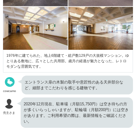
1976年に建てられた、地上6階建て・総戸数129戸の大規模マンション。ゆ
とりある敷地に、広々とした共用部。歳月の経過が魅力となった、レトロ
モダンな雰囲気です。
エントランス扉の木製の取手や意匠性のある天井部分な
ど、細部までこだわりを感じる建物です。
cowcamo
2020年12月現在、駐車場（月額15,750円）は空き待ちの方
が多くいらっしゃいますが、駐輪場（月額200円）には空き
売主さま
があります。ご利用希望の際は、最新情報をご確認くださ
い。