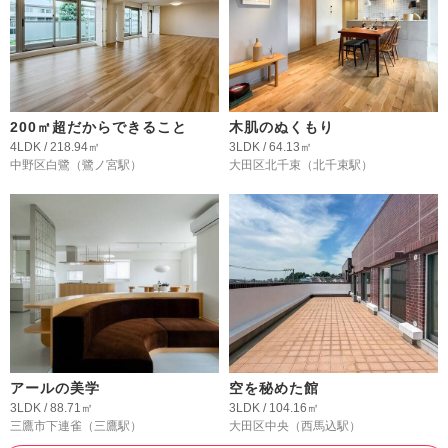
200㎡超だからできること
木肌のぬくもり
4LDK / 218.94㎡
3LDK / 64.13㎡
中野区白鷺
（鷺ノ宮駅）
大田区北千束
（北千束駅）
アールの美学
空を秘めた館
3LDK / 88.71㎡
3LDK / 104.16㎡
三鷹市下連雀
（三鷹駅）
大田区中央
（西馬込駅）