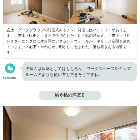
左上・
ダークブラウンの対面式キッチン。背面にはパントリーがありま
す。／
右上・
LDKと引き戸で仕切られた、約４帖の洋室Ａ。／
左下・
リビ
ングダイニングには木目調のアクセントウォールが。キリッと空間を締め
ています。／
右下・
やわらかい明かりに包まれた、落ち着きある内装で
す。
洋室Ａは個室としてはもちろん、ワークスペースやキッズ
ルームのような使い方もできそうですね。
cowcamo
約６帖の洋室Ｂ