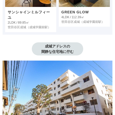
サンシャインミルフィー
GREEN GLOW
ユ
4LDK / 112.39㎡
世田谷区成城
（成城学園前駅）
2LDK / 89.85㎡
世田谷区成城
（成城学園前駅）
成城アドレスの

閑静な住宅地に佇む