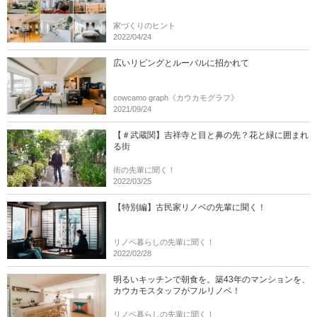
家づくりのヒント
2022/04/24
広いリビングとルーバルに招かれて
cowcamo graph《カウカモグラフ》
2021/09/24
【＃武蔵関】吉祥寺と目と鼻の先？花と緑に囲まれ
る街
街の先輩に聞く！
2022/03/25
【特別編】古民家リノベの先輩に聞く！
リノベ暮らしの先輩に聞く！
2022/02/28
明るいキッチンで朝食を。築43年のマンションを、
カウカモスタッフがフルリノベ！
リノベ暮らしの先輩に聞く！