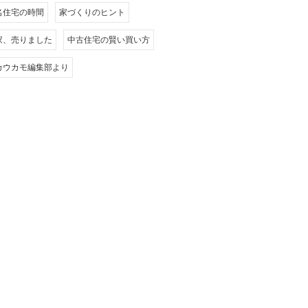
名住宅の時間
家づくりのヒント
家、売りました
中古住宅の賢い買い方
カウカモ編集部より