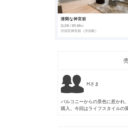
清閑な神宮前
2LDK / 85.88㎡
渋谷区神宮前
（渋谷駅）
Hさま
バルコニーからの景色に惹かれ
購入。今回はライフスタイルの