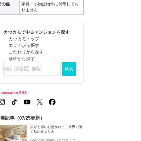
その他
家具・小物は物件に付帯してお
りません
カウカモで中古マンションを探す
カウカモトップ
エリアから探す
こだわりから探す
条件から探す
検索
cowcamo SNS
着記事（07/25更新）
広がる緑に心惹かれて。世界で働
く私の止まり木
cowcamo graph《カウカモグラ