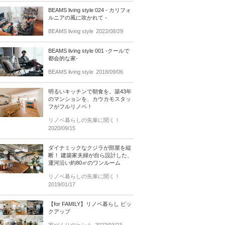
BEAMS living style 024 - カリフォ
ルニアの風に吹かれて -
BEAMS living style
2022/08/29
BEAMS living style 001 -クールで
都会的な家-
BEAMS living style
2018/09/06
明るいキッチンで朝食を。築43年
のマンションを、カウカモスタッ
フがフルリノベ！
リノベ暮らしの先輩に聞く！
2020/09/15
ダイナミックなクジラが部屋を縦
断！ 建築家夫婦が自ら設計した、
運河沿い約80㎡のワンルーム
リノベ暮らしの先輩に聞く！
2019/01/17
【for FAMILY】リノベ暮らし ピッ
クアップ