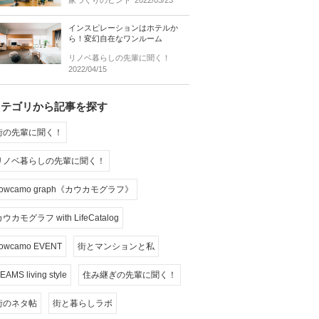
家づくりのヒント
2022/03/23
インスピレーションはホテルか
ら！変幻自在なワンルーム
リノベ暮らしの先輩に聞く！
2022/04/15
カテゴリから記事を探す
街の先輩に聞く！
リノベ暮らしの先輩に聞く！
cowcamo graph《カウカモグラフ》
ウカモグラフ with LifeCatalog
owcamo EVENT
街とマンションと私
EAMS living style
住み継ぎの先輩に聞く！
街のネタ帖
街と暮らしラボ