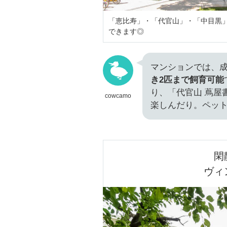
「恵比寿」・「代官山」・「中目黒」
できます◎
マンションでは、成
き2匹まで飼育可能
り、「代官山 蔦屋
cowcamo
楽しんだり。ペッ
閑
ヴィ