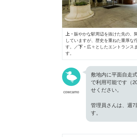
上・
賑やかな駅周辺を抜けた先の、閑
していますが、歴史を重ねた重厚な
す。／
下・
広々としたエントランス
す。
敷地内に平面自走式の
で利用可能です（2
せください。
cowcamo
管理員さんは、週7日
す。