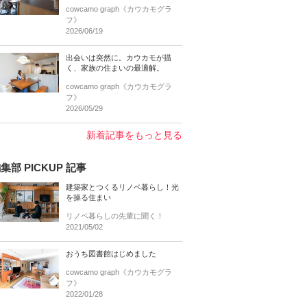
cowcamo graph《カウカモグラ
フ》
2026/06/19
出会いは突然に。カウカモが描
く、家族の住まいの最適解。
cowcamo graph《カウカモグラ
フ》
2026/05/29
新着記事をもっと見る
集部 PICKUP 記事
建築家とつくるリノベ暮らし！光
を操る住まい
リノベ暮らしの先輩に聞く！
2021/05/02
おうち図書館はじめました
cowcamo graph《カウカモグラ
フ》
2022/01/28