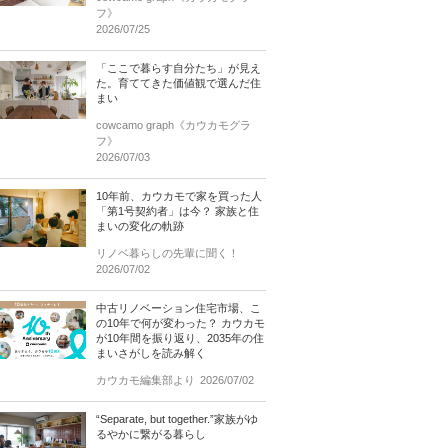
フ》
2026/07/25
「ここで暮らす自分たち」が見え
た。育ててきた価値観で選んだ住
まい
cowcamo graph《カウカモグラ
フ》
2026/07/03
10年前、カウカモで家を買った人
「第1号契約者」は今？ 家族と住
まいの変化の軌跡
リノベ暮らしの先輩に聞く！
2026/07/02
中古リノベーション住宅市場、こ
の10年で何が変わった？ カウカモ
が10年間を振り返り、2035年の住
まいさがしを読み解く
カウカモ編集部より
2026/07/02
“Separate, but together.”家族がゆ
るやかに繋がる暮らし