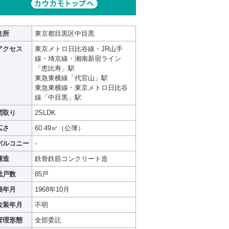
住所
東京都目黒区中目黒
アクセス
東京メトロ日比谷線・JR山手
線・埼京線・湘南新宿ライン
「恵比寿」駅
東急東横線「代官山」駅
東急東横線・東京メトロ日比谷
線「中目黒」駅
間取り
2SLDK
広さ
60.49㎡（公簿）
バルコニー
-
構造
鉄骨鉄筋コンクリート造
総戸数
85戸
築年月
1968年10月
改装年月
不明
管理形態
全部委託