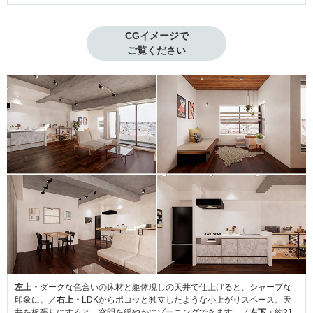
CGイメージで

ご覧ください
左上・
ダークな色合いの床材と躯体現しの天井で仕上げると、シャープな
印象に。／
右上・
LDKからポコッと独立したような小上がりスペース。天
井を板張りにすると、空間を緩やかにゾーニングできます。／
左下・
約21