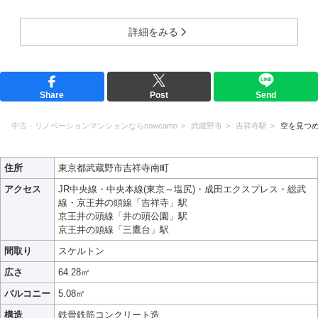
詳細をみる
Share
Post
Send
中古・リノベーションマンションならcowcamo
武蔵野市
吉祥寺駅
空を見つ
住所
東京都武蔵野市吉祥寺南町
アクセス
JR中央線・中央本線(東京～塩尻)・成田エクスプレス・総武
線・京王井の頭線「吉祥寺」駅
京王井の頭線「井の頭公園」駅
京王井の頭線「三鷹台」駅
間取り
スケルトン
広さ
64.28㎡
バルコニー
5.08㎡
構造
鉄骨鉄筋コンクリート造