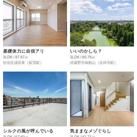
基礎体力に自信アリ
いいのかしら？
3LDK / 87.67㎡
3LDK / 80.76㎡
杉並区成田東
（荻窪駅）
武蔵野市御殿山
（吉祥寺駅）
シルクの風が呼んでいる
気ままなメゾぐらし
3LDK / 67.60㎡
3LDK / 87.71㎡