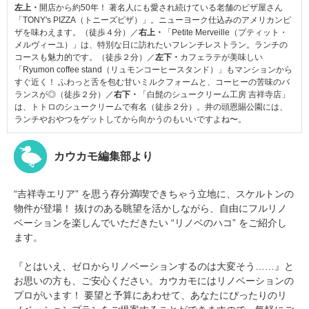
左上・
開店から約50年！ 著名人にも愛され続けている老舗のピザ屋さん
「TONY's PIZZA（トニーズピザ）」。ニューヨーク仕込みのアメリカンピ
ザを味わえます。（徒歩４分）／
右上・
「Petite Merveille（プティット・
メルヴィーユ）」は、特別な日に訪れたいフレンチレストラン。ランチの
コースも魅力的です。（徒歩２分）／
左下・
カフェラテが美味しい
「Ryumon coffee stand（リュモンコーヒースタンド）」もマンションから
すぐ近く！ ふわっと舌を包む甘いミルクフォームと、コーヒーの苦味のバ
ランスが◎（徒歩２分）／
右下・
「白髭のシュークリーム工房 吉祥寺店」
は、トトロのシュークリームで有名（徒歩２分）。井の頭恩賜公園には、
ランチやおやつをゲットしてから向かうのもいいですよね〜。
カウカモ編集部より
“吉祥寺エリア” を思う存分満喫できちゃう立地に、スケルトンの
物件が登場！ 抜けのある眺望を活かしながら、自由にフルリノ
ベーションを楽しんでいただきたい “リノベのハコ” をご紹介し
ます。
『とはいえ、ゼロからリノベーションするのは大変そう……』と
お思いの方も、ご安心ください。カウカモにはリノベーションの
プロがいます！ 要望と予算にあわせて、あなたにぴったりのリ