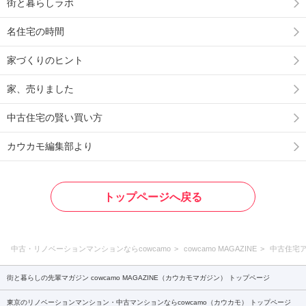
街と暮らしラボ
名住宅の時間
家づくりのヒント
家、売りました
中古住宅の賢い買い方
カウカモ編集部より
トップページへ戻る
中古・リノベーションマンションならcowcamo
cowcamo MAGAZINE
中古住宅
街と暮らしの先輩マガジン cowcamo MAGAZINE（カウカモマガジン） トップページ
東京のリノベーションマンション・中古マンションならcowcamo（カウカモ） トップページ