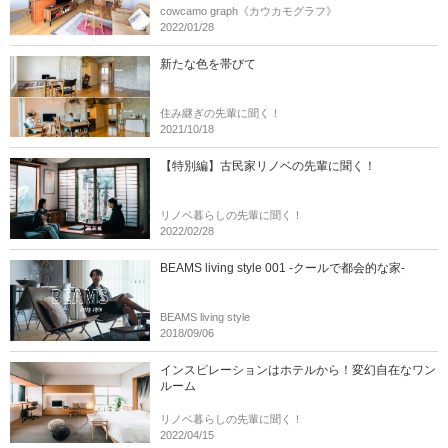
cowcamo graph《カウカモグラフ》
2022/01/28
新たな色を帯びて
住み継ぎの先輩に聞く！
2021/10/18
【特別編】古民家リノベの先輩に聞く！
リノベ暮らしの先輩に聞く！
2022/02/28
BEAMS living style 001 -クールで都会的な家-
BEAMS living style
2018/09/06
インスピレーションはホテルから！変幻自在なワン
ルーム
リノベ暮らしの先輩に聞く！
2022/04/15