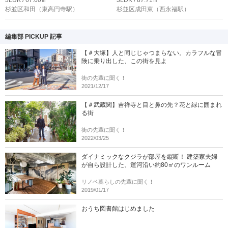
杉並区和田
（東高円寺駅）
杉並区成田東
（西永福駅）
編集部 PICKUP 記事
【＃大塚】人と同じじゃつまらない。カラフルな冒
険に乗り出した、この街を見よ
街の先輩に聞く！
2021/12/17
【＃武蔵関】吉祥寺と目と鼻の先？花と緑に囲まれ
る街
街の先輩に聞く！
2022/03/25
ダイナミックなクジラが部屋を縦断！ 建築家夫婦
が自ら設計した、運河沿い約80㎡のワンルーム
リノベ暮らしの先輩に聞く！
2019/01/17
おうち図書館はじめました