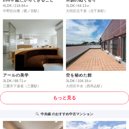
200㎡超だからできること
木肌のぬくもり
4LDK / 218.94㎡
3LDK / 64.13㎡
中野区白鷺
（鷺ノ宮駅）
大田区北千束
（北千束駅）
アールの美学
空を秘めた館
3LDK / 88.71㎡
3LDK / 104.16㎡
三鷹市下連雀
（三鷹駅）
大田区中央
（西馬込駅）
もっと見る
中央線
のおすすめ中古マンション