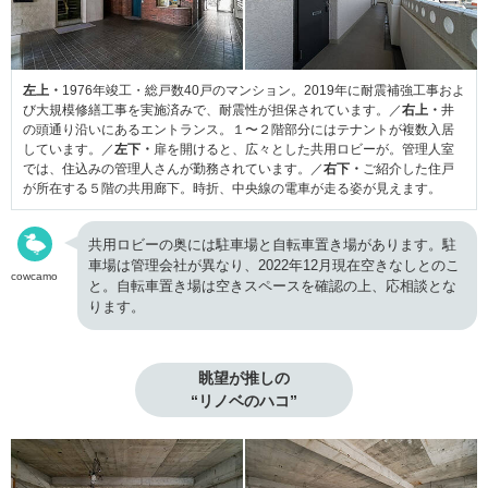
左上・
1976年竣工・総戸数40戸のマンション。2019年に耐震補強工事およ
び大規模修繕工事を実施済みで、耐震性が担保されています。／
右上・
井
の頭通り沿いにあるエントランス。１〜２階部分にはテナントが複数入居
しています。／
左下・
扉を開けると、広々とした共用ロビーが。管理人室
では、住込みの管理人さんが勤務されています。／
右下・
ご紹介した住戸
が所在する５階の共用廊下。時折、中央線の電車が走る姿が見えます。
共用ロビーの奥には駐車場と自転車置き場があります。駐
車場は管理会社が異なり、2022年12月現在空きなしとのこ
cowcamo
と。自転車置き場は空きスペースを確認の上、応相談とな
ります。
眺望が推しの

“リノベのハコ”