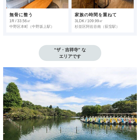
無骨に整う
家族の時間を重ねて
1R / 33.56㎡
3LDK / 109.99㎡
中野区本町
（中野坂上駅）
杉並区阿佐谷南
（荻窪駅）
“ザ・吉祥寺” な

エリアです