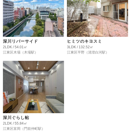
深川リバーサイド
ヒミツのキヨスミ
2LDK / 54.01㎡
3LDK / 132.52㎡
江東区木場
（木場駅）
江東区平野
（清澄白河駅）
深川ぐらし帖
2LDK / 55.84㎡
江東区富岡
（門前仲町駅）