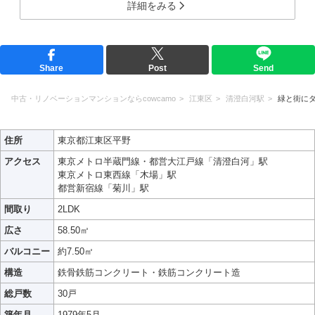
詳細をみる
Share
Post
Send
中古・リノベーションマンションならcowcamo
江東区
清澄白河駅
緑と街に
住所
東京都江東区平野
アクセス
東京メトロ半蔵門線・都営大江戸線「清澄白河」駅
東京メトロ東西線「木場」駅
都営新宿線「菊川」駅
間取り
2LDK
広さ
58.50㎡
バルコニー
約7.50㎡
構造
鉄骨鉄筋コンクリート・鉄筋コンクリート造
総戸数
30戸
築年月
1979年5月