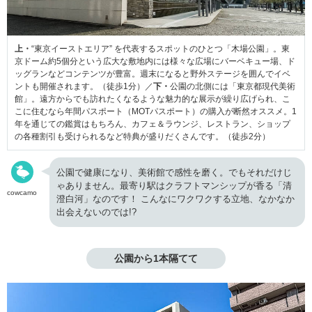
上・
“東京イーストエリア” を代表するスポットのひとつ「木場公園」。東
京ドーム約5個分という広大な敷地内には様々な広場にバーベキュー場、ド
ッグランなどコンテンツが豊富。週末になると野外ステージを囲んでイベ
ントも開催されます。（徒歩1分）／
下・
公園の北側には「東京都現代美術
館」。遠方からでも訪れたくなるような魅力的な展示が繰り広げられ、こ
こに住むなら年間パスポート（MOTパスポート）の購入が断然オススメ。1
年を通じての鑑賞はもちろん、カフェ＆ラウンジ、レストラン、ショップ
の各種割引も受けられるなど特典が盛りだくさんです。（徒歩2分）
公園で健康になり、美術館で感性を磨く。でもそれだけじ
ゃありません。最寄り駅はクラフトマンシップが香る「清
cowcamo
澄白河」なのです！ こんなにワクワクする立地、なかなか
出会えないのでは!?
公園から1本隔てて