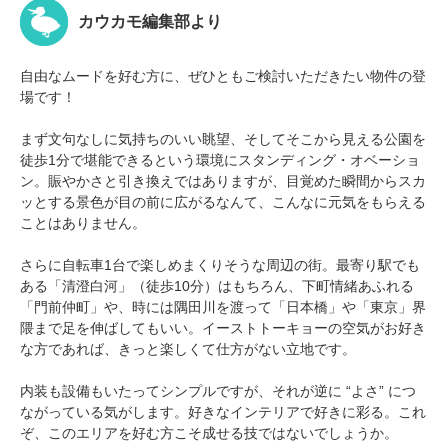
カウカモ編集部より
自由なムードを好む方に、ぜひともご検討いただきたい物件の登
場です！
まず文句なしに気持ちのいい眺望、そしてそこから見える公園を
徒歩1分で堪能できるという環境にスタンディング・オベーショ
ン。賑やかさと引き換えではありますが、目覚めた瞬間からスカ
ッとする景色が目の前に広がるなんて、こんなに元気をもらえる
ことはありません。
さらに自転車1台で楽しめまくりそうな周辺の街。最寄り駅でも
ある「清澄白河」（徒歩10分）はもちろん、下町情緒あふれる
「門前仲町」や、時には隅田川を渡って「日本橋」や「東京」界
隈まで足を伸ばしてもいい。イーストトーキョーの空気がお好き
な方であれば、きっと楽しくて仕方がない立地です。
内装も設備もいたってシンプルですが、それが逆に “よさ” につ
ながっている気がします。好きなインテリアで好きに彩る。これ
ぞ、このエリアを好む方こそ成せる技ではないでしょうか。