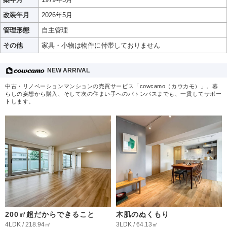
改装年月
2026年5月
管理形態
自主管理
その他
家具・小物は物件に付帯しておりません
NEW ARRIVAL
中古・リノベーションマンションの売買サービス「cowcamo（カウカモ）」。暮
らしの妄想から購入、そして次の住まい手へのバトンパスまでも、一貫してサポー
トします。
200㎡超だからできること
木肌のぬくもり
4LDK / 218.94㎡
3LDK / 64.13㎡