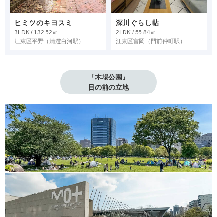
ヒミツのキヨスミ
深川ぐらし帖
3LDK / 132.52㎡
2LDK / 55.84㎡
江東区平野
（清澄白河駅）
江東区富岡
（門前仲町駅）
「木場公園」

目の前の立地