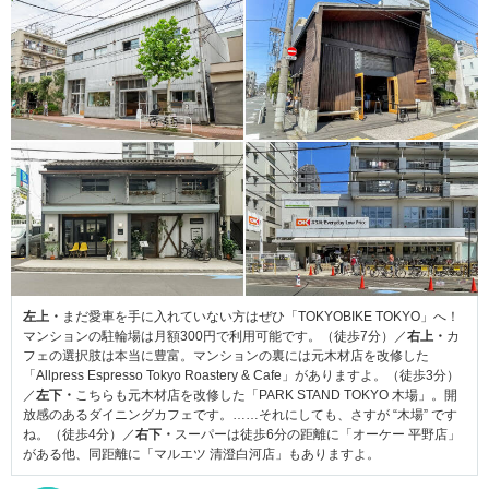
左上・
まだ愛車を手に入れていない方はぜひ「TOKYOBIKE TOKYO」へ！
マンションの駐輪場は月額300円で利用可能です。（徒歩7分）／
右上・
カ
フェの選択肢は本当に豊富。マンションの裏には元木材店を改修した
「Allpress Espresso Tokyo Roastery & Cafe」がありますよ。（徒歩3分）
／
左下・
こちらも元木材店を改修した「PARK STAND TOKYO 木場」。開
放感のあるダイニングカフェです。……それにしても、さすが “木場” です
ね。（徒歩4分）／
右下・
スーパーは徒歩6分の距離に「オーケー 平野店」
がある他、同距離に「マルエツ 清澄白河店」もありますよ。