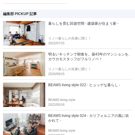
編集部 PICKUP 記事
暮らしを育む回遊空間 - 建築家が住まう家 -
リノベ暮らしの先輩に聞く！
2022/07/15
明るいキッチンで朝食を。築43年のマンションを、
カウカモスタッフがフルリノベ！
リノベ暮らしの先輩に聞く！
2020/09/15
BEAMS living style 022 - ヒュッゲな暮らし -
BEAMS living style
2022/05/16
BEAMS living style 024 - カリフォルニアの風に吹
かれて -
BEAMS living style