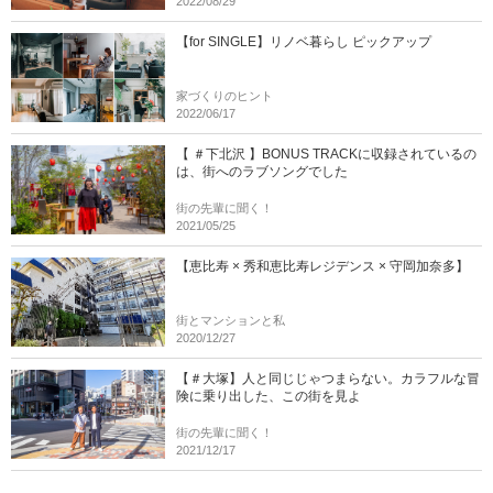
2022/08/29
【for SINGLE】リノベ暮らし ピックアップ
家づくりのヒント
2022/06/17
【 ＃下北沢 】BONUS TRACKに収録されているの
は、街へのラブソングでした
街の先輩に聞く！
2021/05/25
【恵比寿 × 秀和恵比寿レジデンス × 守岡加奈多】
街とマンションと私
2020/12/27
【＃大塚】人と同じじゃつまらない。カラフルな冒
険に乗り出した、この街を見よ
街の先輩に聞く！
2021/12/17