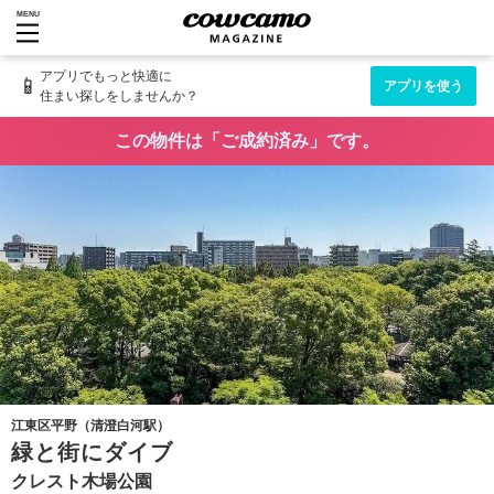
MENU
アプリでもっと快適に
📱
アプリを使う
住まい探しをしませんか？
この物件は「ご成約済み」です。
江東区平野（清澄白河駅）
緑と街にダイブ
クレスト木場公園