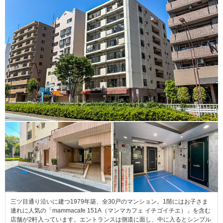
三ツ目通り沿いに建つ1979年築、全30戸のマンション。1階にはお子さま
連れに人気の「mammacafe 151A（マンマカフェ イチゴイチエ）」を含む
店舗が2軒入っています。エントランスは側道に面し、中に入るとシンプル