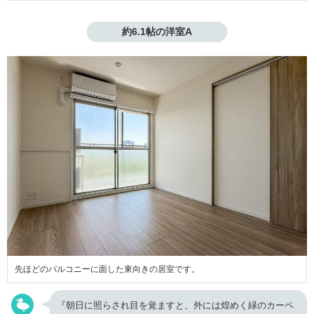
約6.1帖の洋室A
先ほどのバルコニーに面した東向きの居室です。
『朝日に照らされ目を覚ますと、外には煌めく緑のカーペ