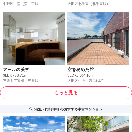
中野区白鷺
（鷺ノ宮駅）
大田区北千束
（北千束駅）
アールの美学
空を秘めた館
3LDK / 88.71㎡
3LDK / 104.16㎡
三鷹市下連雀
（三鷹駅）
大田区中央
（西馬込駅）
もっと見る
清澄・門前仲町
のおすすめ中古マンション