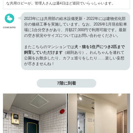
な共用ロビーが。管理人さんは週4日ほど巡回でいらっしゃいます。
2023年には共用部の給水設備更新・2022年には建物劣化部
分の修繕工事を実施しています。なお、2026年1月現在駐車
cowcamo
場に1台分空きがあり、月額27,000円で利用可能です。最新
の空き状況やサイズについてはお問い合わせください。
またこちらのマンションでは
犬・猫を1住戸につき2匹まで
飼育していただけます
（細則あり）。わんちゃんを連れて
公園をお散歩したり、カフェ巡りをしたり……楽しい妄想
が尽きませんね！
7階に到着