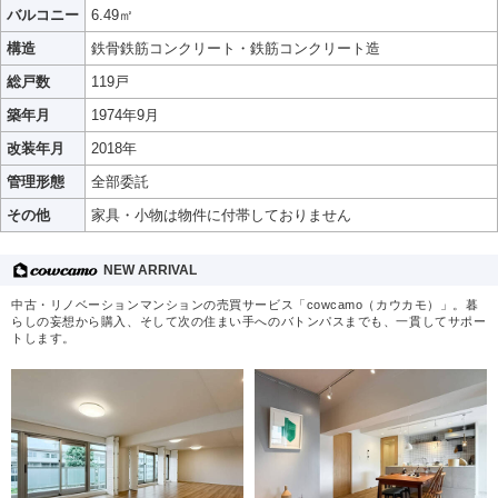
バルコニー
6.49㎡
構造
鉄骨鉄筋コンクリート・鉄筋コンクリート造
総戸数
119戸
築年月
1974年9月
改装年月
2018年
管理形態
全部委託
その他
家具・小物は物件に付帯しておりません
NEW ARRIVAL
中古・リノベーションマンションの売買サービス「cowcamo（カウカモ）」。暮
らしの妄想から購入、そして次の住まい手へのバトンパスまでも、一貫してサポー
トします。