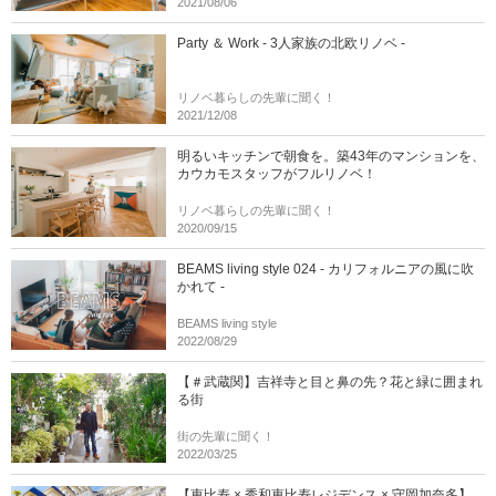
2021/08/06
Party ＆ Work - 3人家族の北欧リノベ -
リノベ暮らしの先輩に聞く！
2021/12/08
明るいキッチンで朝食を。築43年のマンションを、
カウカモスタッフがフルリノベ！
リノベ暮らしの先輩に聞く！
2020/09/15
BEAMS living style 024 - カリフォルニアの風に吹
かれて -
BEAMS living style
2022/08/29
【＃武蔵関】吉祥寺と目と鼻の先？花と緑に囲まれ
る街
街の先輩に聞く！
2022/03/25
【恵比寿 × 秀和恵比寿レジデンス × 守岡加奈多】