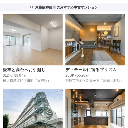
東横線神奈川
のおすすめ中古マンション
愛車と高台へお引越し
ディテールに宿るプリズム
3LDK / 88.07㎡
2LDK / 55.97㎡
横浜市港北区下田町
（日吉駅）
川崎市中原区新丸子東
（武蔵小杉駅）