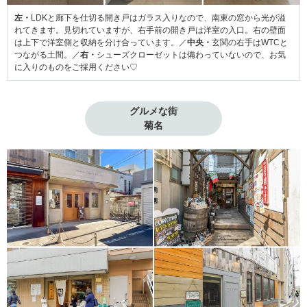
左・
LDKと廊下を仕切る開き戸はガラス入りなので、南東の窓から光が溢
れてきます。見切れていますが、右手前の開き戸は洋室の入口。右の壁面
は上下で洋室側と収納を分け合っています。／
中央・
玄関の右手はWTCと
つながる土間。／
右・
シューズクローゼットは備わっていないので、お気
に入りのものをご採用ください♡
グルメな街

菊名