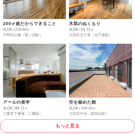
200㎡超だからできること
木肌のぬくもり
4LDK / 218.94㎡
3LDK / 64.13㎡
中野区白鷺
（鷺ノ宮駅）
大田区北千束
（北千束駅）
アールの美学
空を秘めた館
3LDK / 88.71㎡
3LDK / 104.16㎡
三鷹市下連雀
（三鷹駅）
大田区中央
（西馬込駅）
もっと見る