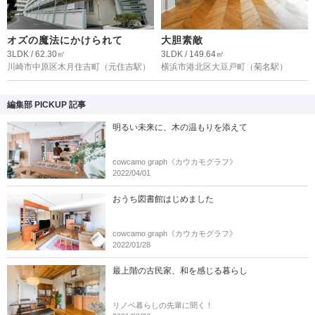
オズの魔法にかけられて
大胆素敵
3LDK / 62.30㎡
3LDK / 149.64㎡
川崎市中原区木月住吉町
（元住吉駅）
横浜市港北区大豆戸町
（菊名駅）
編集部 PICKUP 記事
明るい未来に、木の温もりを添えて
cowcamo graph《カウカモグラフ》
2022/04/01
おうち図書館はじめました
cowcamo graph《カウカモグラフ》
2022/01/28
最上階の古民家、和を感じる暮らし
リノベ暮らしの先輩に聞く！