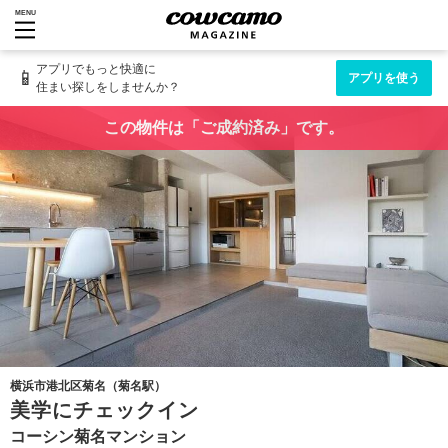
MENU
アプリでもっと快適に
📱
アプリを使う
住まい探しをしませんか？
この物件は「ご成約済み」です。
横浜市港北区菊名（菊名駅）
美学にチェックイン
コーシン菊名マンション