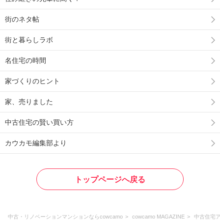
街のネタ帖
街と暮らしラボ
名住宅の時間
家づくりのヒント
家、売りました
中古住宅の賢い買い方
カウカモ編集部より
トップページへ戻る
中古・リノベーションマンションならcowcamo
cowcamo MAGAZINE
中古住宅