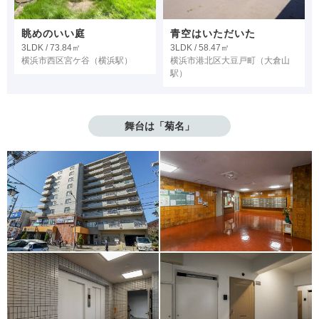
眺めのいい庭
青空はいただいた
3LDK / 73.84㎡
3LDK / 58.47㎡
横浜市西区宮ケ谷
（横浜駅）
横浜市港北区大豆戸町
（大倉山
駅）
舞台は「菊名」