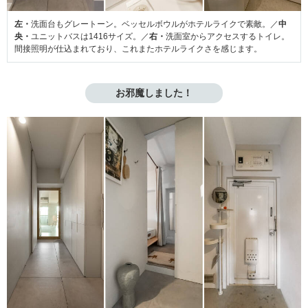
左・
洗面台もグレートーン。ベッセルボウルがホテルライクで素敵。／
中
央・
ユニットバスは1416サイズ。／
右・
洗面室からアクセスするトイレ。
間接照明が仕込まれており、これまたホテルライクさを感じます。
お邪魔しました！