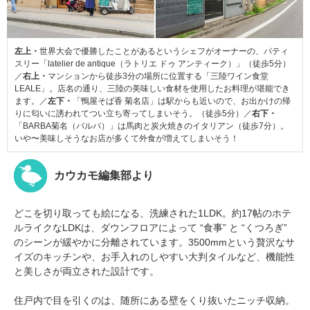
左上・
世界大会で優勝したことがあるというシェフがオーナーの、パティ
スリー「latelier de antique（ラトリエ ドゥ アンティーク）」（徒歩5分）
／
右上・
マンションから徒歩3分の場所に位置する「三陸ワイン食堂
LEALE」。店名の通り、三陸の美味しい食材を使用したお料理が堪能でき
ます。／
左下・
「鴨屋そば香 菊名店」は駅からも近いので、お出かけの帰
りに匂いに誘われてつい立ち寄ってしまいそう。（徒歩5分）／
右下・
「BARBA菊名（バルバ）」は馬肉と炭火焼きのイタリアン（徒歩7分）。
いや〜美味しそうなお店が多くて外食が増えてしまいそう！
カウカモ編集部より
どこを切り取っても絵になる、洗練された1LDK。約17帖のホテ
ルライクなLDKは、ダウンフロアによって “食事” と “くつろぎ”
のシーンが緩やかに分離されています。3500mmという贅沢なサ
イズのキッチンや、お手入れのしやすい大判タイルなど、機能性
と美しさが両立された設計です。
住戸内で目を引くのは、随所にある壁をくり抜いたニッチ収納。