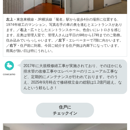
左上・
東急東横線・JR横浜線「菊名」駅から徒歩4分の場所に位置する、
1974年竣工のマンション。写真右手の車の奥を進むとエントランスがあり
ます。／
右上・
広々としたエントランスホール。色合いにレトロさを感じ
ます。左奥は管理人室で、管理人さんは平日の9時から17時までのご勤務。
住み込みでいらっしゃいます。／
左下・
エレベーターで7階に向かいます。
／
右下・
住戸前に到着。今回ご紹介する住戸側は内廊下になっています。
雨風が強い日は特にうれしい。
2017年に大規模修繕工事が実施されており、そのほかにも
排水管の改修工事やエレベーターのリニューアル工事な
cowcamo
ど、定期的にメンテナンスが行われております。そのう
え、2025年9月時点で修繕積立金の総額は1.2億円超え。な
んという頼もしさ！
住戸に

チェックイン