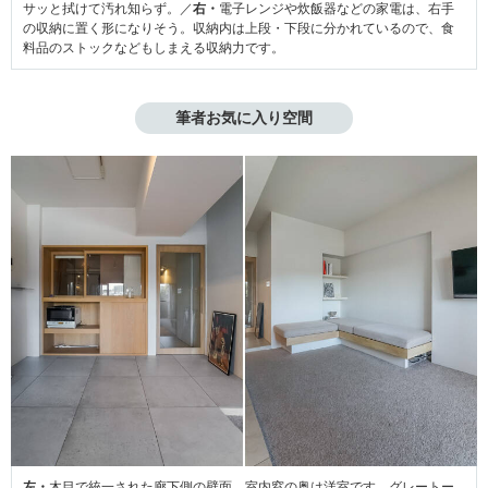
サッと拭けて汚れ知らず。／
右・
電子レンジや炊飯器などの家電は、右手
の収納に置く形になりそう。収納内は上段・下段に分かれているので、食
料品のストックなどもしまえる収納力です。
筆者お気に入り空間
左・
木目で統一された廊下側の壁面。室内窓の奥は洋室です。グレートー