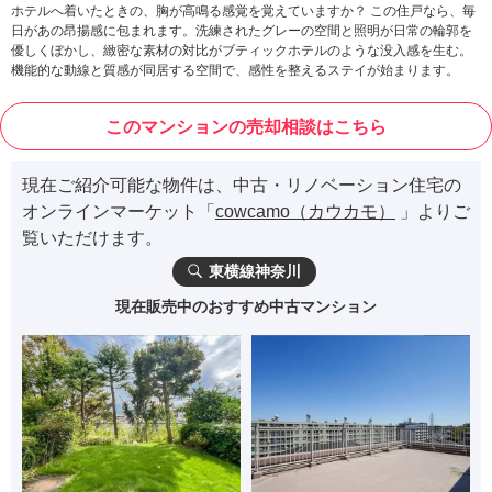
ホテルへ着いたときの、胸が高鳴る感覚を覚えていますか？ この住戸なら、毎
日があの昂揚感に包まれます。洗練されたグレーの空間と照明が日常の輪郭を
優しくぼかし、緻密な素材の対比がブティックホテルのような没入感を生む。
機能的な動線と質感が同居する空間で、感性を整えるステイが始まります。
このマンションの売却相談はこちら
現在ご紹介可能な物件は、中古・リノベーション住宅の
オンラインマーケット「
cowcamo（カウカモ）
」よりご
覧いただけます。
東横線神奈川
現在販売中のおすすめ中古マンション