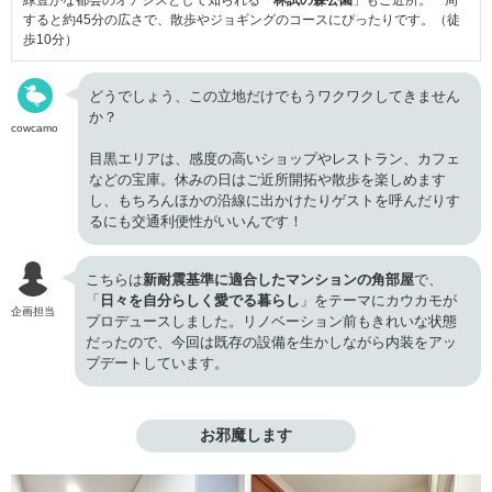
緑豊かな都会のオアシスとして知られる「
林試の森公園
」もご近所。一周
すると約45分の広さで、散歩やジョギングのコースにぴったりです。（徒
歩10分）
どうでしょう、この立地だけでもうワクワクしてきません
か？
cowcamo
目黒エリアは、感度の高いショップやレストラン、カフェ
などの宝庫。休みの日はご近所開拓や散歩を楽しめます
し、もちろんほかの沿線に出かけたりゲストを呼んだりす
るにも交通利便性がいいんです！
こちらは
新耐震基準に適合したマンションの角部屋
で、
「
日々を自分らしく愛でる暮らし
」をテーマにカウカモが
企画担当
プロデュースしました。リノベーション前もきれいな状態
だったので、今回は既存の設備を生かしながら内装をアッ
プデートしています。
お邪魔します