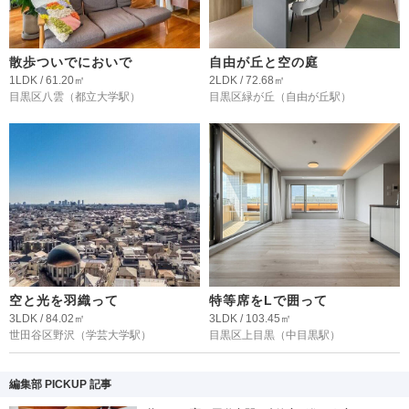
散歩ついでにおいで
自由が丘と空の庭
1LDK / 61.20㎡
2LDK / 72.68㎡
目黒区八雲
（都立大学駅）
目黒区緑が丘
（自由が丘駅）
空と光を羽織って
特等席をLで囲って
3LDK / 84.02㎡
3LDK / 103.45㎡
世田谷区野沢
（学芸大学駅）
目黒区上目黒
（中目黒駅）
編集部 PICKUP 記事