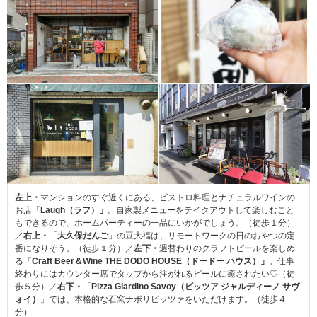
左上・
マンションのすぐ近くにある、ビストロ料理とナチュラルワインの
お店「
Laugh（ラフ）」
。自家製メニューをテイクアウトして楽しむこと
もできるので、ホームパーティーの一品にいかがでしょう。（徒歩１分）
／
右上・
「
大久保だんご
」の豆大福は、リモートワークの日のおやつの定
番になりそう。（徒歩１分）／
左下・
週替わりのクラフトビールを楽しめ
る「
Craft Beer＆Wine THE DODO HOUSE（ドードー ハウス）」
。仕事
終わりにはカウンター席でタップから注がれるビールに癒されたい♡（徒
歩５分）／
右下・
「
Pizza Giardino Savoy（ピッツア ジャルディーノ サヴ
ォイ）
」では、本格的な石窯ナポリピッツァをいただけます。（徒歩４
分）