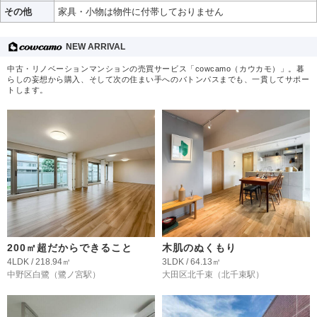
その他
家具・小物は物件に付帯しておりません
NEW ARRIVAL
中古・リノベーションマンションの売買サービス「cowcamo（カウカモ）」。暮
らしの妄想から購入、そして次の住まい手へのバトンパスまでも、一貫してサポー
トします。
200㎡超だからできること
木肌のぬくもり
4LDK / 218.94㎡
3LDK / 64.13㎡
中野区白鷺
（鷺ノ宮駅）
大田区北千束
（北千束駅）