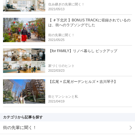
住み継ぎの先輩に聞く！
2021/05/13
【 ＃下北沢 】BONUS TRACKに収録されているの
は、街へのラブソングでした
街の先輩に聞く！
2021/05/25
【for FAMILY】リノベ暮らし ピックアップ
家づくりのヒント
2022/03/23
【広尾 × 広尾ガーデンヒルズ × 吉川琴子】
街とマンションと私
2021/04/19
カテゴリから記事を探す
街の先輩に聞く！