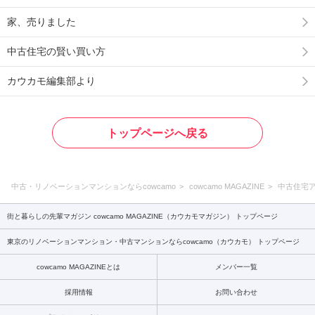
家、売りました
中古住宅の賢い買い方
カウカモ編集部より
トップページへ戻る
中古・リノベーションマンションならcowcamo
cowcamo MAGAZINE
中古住宅
街と暮らしの先輩マガジン cowcamo MAGAZINE（カウカモマガジン） トップページ
東京のリノベーションマンション・中古マンションならcowcamo（カウカモ） トップページ
cowcamo MAGAZINEとは
メンバー一覧
採用情報
お問い合わせ