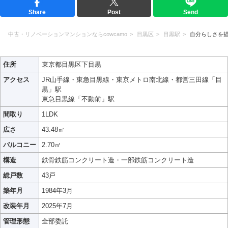
Share
Post
Send
中古・リノベーションマンションならcowcamo
目黒区
目黒駅
自分らしさを
住所
東京都目黒区下目黒
アクセス
JR山手線・東急目黒線・東京メトロ南北線・都営三田線「目
黒」駅
東急目黒線「不動前」駅
間取り
1LDK
広さ
43.48㎡
バルコニー
2.70㎡
構造
鉄骨鉄筋コンクリート造・一部鉄筋コンクリート造
総戸数
43戸
築年月
1984年3月
改装年月
2025年7月
管理形態
全部委託