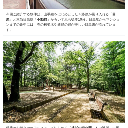
今回ご紹介する物件は、山手線をはじめとした４路線が乗り入れる「
目
黒
」と東急目黒線「
不動前
」からいずれも徒歩10分。目黒駅からマンショ
ンまでの途中には、春の桜並木や新緑の緑が美しい目黒川が流れていま
す。