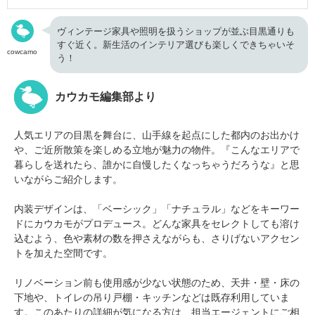
ヴィンテージ家具や照明を扱うショップが並ぶ目黒通りも
すぐ近く。新生活のインテリア選びも楽しくできちゃいそ
cowcamo
う！
カウカモ編集部より
人気エリアの目黒を舞台に、山手線を起点にした都内のお出かけ
や、ご近所散策を楽しめる立地が魅力の物件。『こんなエリアで
暮らしを送れたら、誰かに自慢したくなっちゃうだろうな』と思
いながらご紹介します。
内装デザインは、「ベーシック」「ナチュラル」などをキーワー
ドにカウカモがプロデュース。どんな家具をセレクトしても溶け
込むよう、色や素材の数を押さえながらも、さりげないアクセン
トを加えた空間です。
リノベーション前も使用感が少ない状態のため、天井・壁・床の
下地や、トイレの吊り戸棚・キッチンなどは既存利用していま
す。このあたりの詳細が気になる方は、担当エージェントにご相