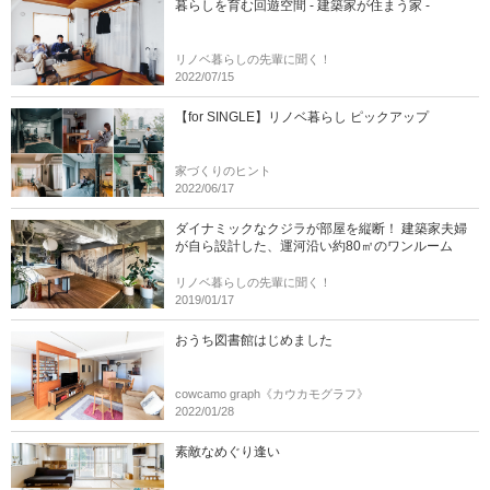
暮らしを育む回遊空間 - 建築家が住まう家 -
リノベ暮らしの先輩に聞く！
2022/07/15
【for SINGLE】リノベ暮らし ピックアップ
家づくりのヒント
2022/06/17
ダイナミックなクジラが部屋を縦断！ 建築家夫婦
が自ら設計した、運河沿い約80㎡のワンルーム
リノベ暮らしの先輩に聞く！
2019/01/17
おうち図書館はじめました
cowcamo graph《カウカモグラフ》
2022/01/28
素敵なめぐり逢い