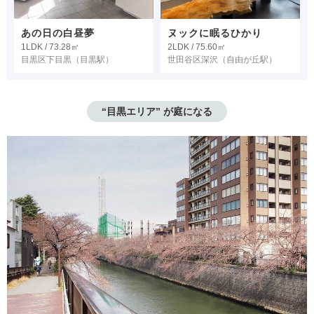
あの日の白昼夢
ヌックに眠るひかり
1LDK / 73.28㎡
2LDK / 75.60㎡
目黒区下目黒
（目黒駅）
世田谷区深沢
（自由が丘駅）
“目黒エリア” が庭になる