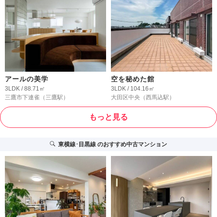
アールの美学
空を秘めた館
3LDK / 88.71㎡
3LDK / 104.16㎡
三鷹市下連雀
（三鷹駅）
大田区中央
（西馬込駅）
もっと見る
東横線･目黒線
のおすすめ中古マンション