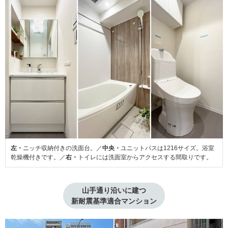
左・
ニッチ収納付きの洗面台。／
中央・
ユニットバスは1216サイズ。浴室
乾燥機付きです。／
右・
トイレには洗面室からアクセスする間取りです。
山手通り沿いに建つ

新耐震基準適合マンション