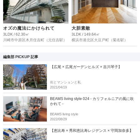
オズの魔法にかけられて
大胆素敵
3LDK / 62.30㎡
3LDK / 149.64㎡
川崎市中原区木月住吉町
（元住吉駅）
横浜市港北区大豆戸町
（菊名駅）
編集部 PICKUP 記事
【広尾 × 広尾ガーデンヒルズ × 吉川琴子】
街とマンションと私
2021/04/19
BEAMS living style 024 - カリフォルニアの風に吹
かれて -
BEAMS living style
2022/08/29
【恵比寿 × 秀和恵比寿レジデンス × 守岡加奈多】