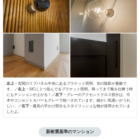
左上・
玄関のリブパネル中央にあるブラケット照明。光の陰影が素敵で
す。／
右上・
SICに２つ並んでるブラケット照明。帰ってきて靴を仕舞う時
にもテンションが上がる！／
左下・
グレーのアクセントクロス部分は、巾
木やコンセントカバーもグレーで統一されています。細かい気遣いがうれ
しい。／
右下・
建具の手かけ部分もスタイリッシュな物が採用されていま
したよ。
新耐震基準のマンション