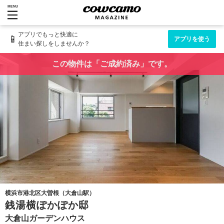
MENU
アプリでもっと快適に
📱
アプリを使う
住まい探しをしませんか？
この物件は「ご成約済み」です。
横浜市港北区大曽根（大倉山駅）
銭湯横ぽかぽか邸
大倉山ガーデンハウス