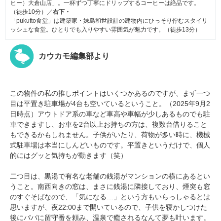
ヒー）大倉山店」。一杯ずつ丁寧にドリップするコーヒーは絶品です。
（徒歩10分）／
右下・
「pukutto食堂」は建築家・妹島和世設計の建物内にひっそり佇むスタイリ
ッシュな食堂。ひとりでも入りやすい雰囲気が魅力です。（徒歩13分）
カウカモ編集部より
この物件の私の推しポイントはいくつかあるのですが、まず一つ
目は平置き駐車場が4台も空いているということ。（2025年9月2
日時点）アウトドア系の車など車高や車幅が少しあるものでも駐
車できますし、お車を2台以上お持ちの方は、複数台借りること
もできるかもしれません。子供がいたり、荷物が多い時に、機械
式駐車場は本当にしんどいものです。平置きというだけで、個人
的にはグッと気持ちが動きます（笑）
二つ目は、黒湯で有名な老舗の銭湯がマンションの横にあるとい
うこと。南西向きの窓は、まさに銭湯に隣接しており、煙突も窓
のすぐそばなので、「気になる…」という方もいらっしゃるとは
思いますが、夜22:00まで開いているので、子供を寝かしつけた
後にパパに留守番を頼み、温泉で癒されるなんて夢も叶います。