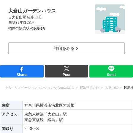
大倉山ガーデンハウス
大倉山駅 徒歩11分
築39年
28戸
物件の販売状況
販売待ち
詳細をみる
Share
Post
Send
中古・リノベーションマンションならcowcamo
横浜市港北区
大倉山駅
銭湯
住所
神奈川県横浜市港北区大曽根
アクセス
東急東横線「大倉山」駅
東急東横線「綱島」駅
間取り
2LDK+S