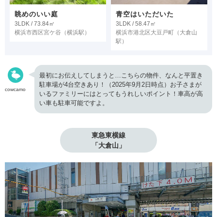
眺めのいい庭
青空はいただいた
3LDK / 73.84㎡
3LDK / 58.47㎡
横浜市西区宮ケ谷
（横浜駅）
横浜市港北区大豆戸町
（大倉山
駅）
最初にお伝えしてしまうと…こちらの物件、なんと平置き
駐車場が4台空きあり！（2025年9月2日時点）お子さまが
cowcamo
いるファミリーにはとってもうれしいポイント！車高が高
い車も駐車可能ですよ。
東急東横線

「大倉山」