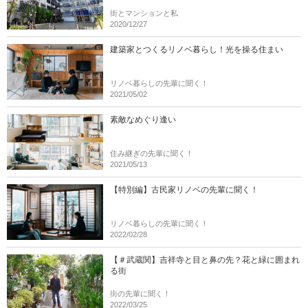
街とマンションと私
2020/12/27
建築家とつくるリノベ暮らし！光を操る住まい
リノベ暮らしの先輩に聞く！
2021/05/02
素敵なめぐり逢い
住み継ぎの先輩に聞く！
2021/05/13
【特別編】古民家リノベの先輩に聞く！
リノベ暮らしの先輩に聞く！
2022/02/28
【＃武蔵関】吉祥寺と目と鼻の先？花と緑に囲まれ
る街
街の先輩に聞く！
2022/03/25