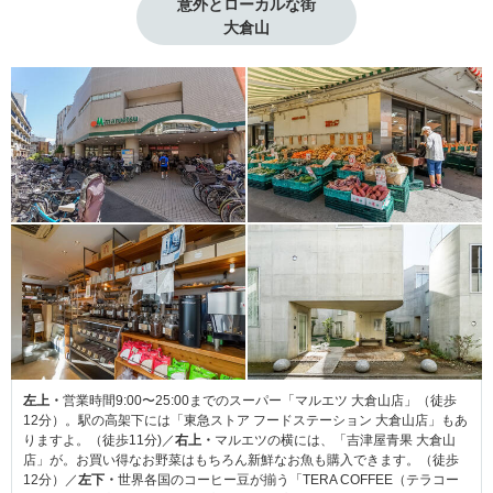
意外とローカルな街

大倉山
左上・
営業時間9:00〜25:00までのスーパー「マルエツ 大倉山店」（徒歩
12分）。駅の高架下には「東急ストア フードステーション 大倉山店」もあ
りますよ。（徒歩11分)／
右上・
マルエツの横には、「吉津屋青果 大倉山
店」が。お買い得なお野菜はもちろん新鮮なお魚も購入できます。（徒歩
12分）／
左下・
世界各国のコーヒー豆が揃う「TERA COFFEE（テラコー