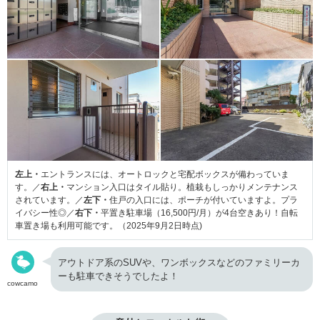
左上・
エントランスには、オートロックと宅配ボックスが備わっていま
す。／
右上・
マンション入口はタイル貼り。植栽もしっかりメンテナンス
されています。／
左下・
住戸の入口には、ポーチが付いていますよ。プラ
イバシー性◎／
右下・
平置き駐車場（16,500円/月）が4台空きあり！自転
車置き場も利用可能です。（2025年9月2日時点)
アウトドア系のSUVや、ワンボックスなどのファミリーカ
ーも駐車できそうでしたよ！
cowcamo