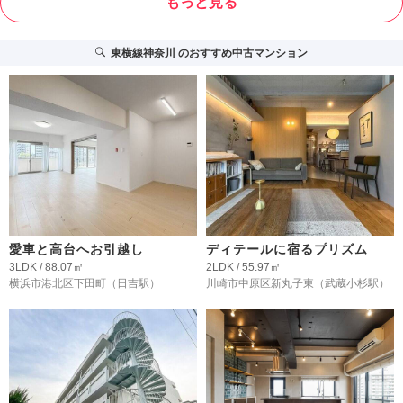
もっと見る
東横線神奈川
のおすすめ中古マンション
愛車と高台へお引越し
ディテールに宿るプリズム
3LDK / 88.07㎡
2LDK / 55.97㎡
横浜市港北区下田町
（日吉駅）
川崎市中原区新丸子東
（武蔵小杉駅）