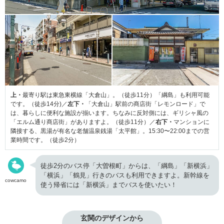
上・
最寄り駅は東急東横線「大倉山」。（徒歩11分）「綱島」も利用可能
です。（徒歩14分)／
左下・
「大倉山」駅前の商店街「レモンロード」で
は、暮らしに便利な施設が揃います。ちなみに反対側には、ギリシャ風の
「エルム通り商店街」がありますよ。（徒歩11分）／
右下・
マンションに
隣接する、黒湯が有名な老舗温泉銭湯「太平館」。15:30〜22:00までの営
業時間です。（徒歩2分）
徒歩2分のバス停「大曽根町」からは、「綱島」「新横浜」
「横浜」「鶴見」行きのバスも利用できますよ。新幹線を
cowcamo
使う帰省には「新横浜」までバスを使いたい！
玄関のデザインから
