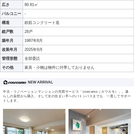
広さ
80.81㎡
バルコニー
-
構造
鉄筋コンクリート造
総戸数
28戸
築年月
1987年8月
改装年月
2025年9月
管理形態
全部委託
その他
家具・小物は物件に付帯しておりません
NEW ARRIVAL
中古・リノベーションマンションの売買サービス「cowcamo（カウカモ）」。暮
らしの妄想から購入、そして次の住まい手へのバトンパスまでも、一貫してサポー
トします。