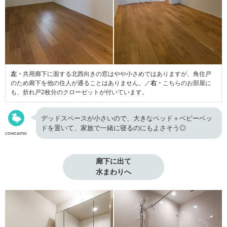
左・
共用廊下に面する北西向きの窓はやや小さめではありますが、角住戸
のため廊下を他の住人が通ることはありません。／
右・
こちらのお部屋に
も、折れ戸2枚分のクローゼットが付いています。
デッドスペースが小さいので、大きなベッド＋ベビーベッ
ドを置いて、家族で一緒に寝るのにもよさそう◎
cowcamo
廊下に出て

水まわりへ