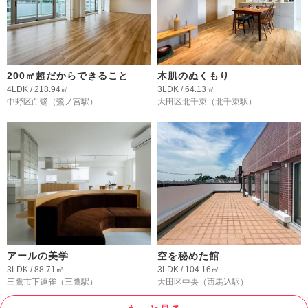
200㎡超だからできること
木肌のぬくもり
4LDK / 218.94㎡
3LDK / 64.13㎡
中野区白鷺
（鷺ノ宮駅）
大田区北千束
（北千束駅）
アールの美学
空を秘めた館
3LDK / 88.71㎡
3LDK / 104.16㎡
三鷹市下連雀
（三鷹駅）
大田区中央
（西馬込駅）