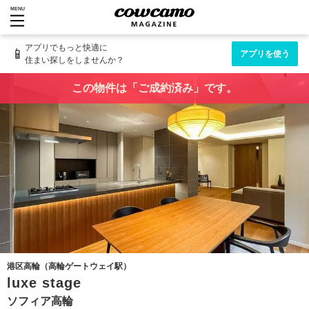
MENU
アプリでもっと快適に
📱
アプリを使う
住まい探しをしませんか？
この物件は「ご成約済み」です。
港区高輪（高輪ゲートウェイ駅）
luxe stage
ソフィア高輪