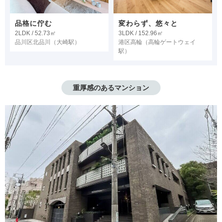
品格に佇む
変わらず、悠々と
2LDK / 52.73㎡
3LDK / 152.96㎡
品川区北品川
（大崎駅）
港区高輪
（高輪ゲートウェイ
駅）
重厚感のあるマンション