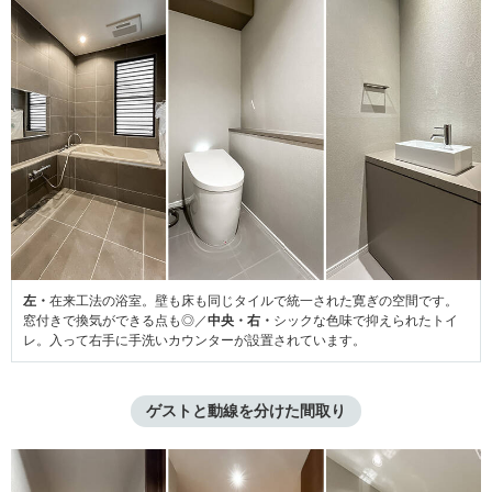
左・
在来工法の浴室。壁も床も同じタイルで統一された寛ぎの空間です。
窓付きで換気ができる点も◎／
中央・
右・
シックな色味で抑えられたトイ
レ。入って右手に手洗いカウンターが設置されています。
ゲストと動線を分けた間取り