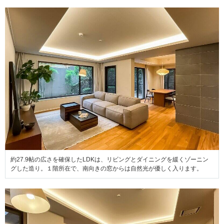
約27.9帖の広さを確保したLDKは、リビングとダイニングを緩くゾーニン
グした造り。１階所在で、南向きの窓からは自然光が優しく入ります。