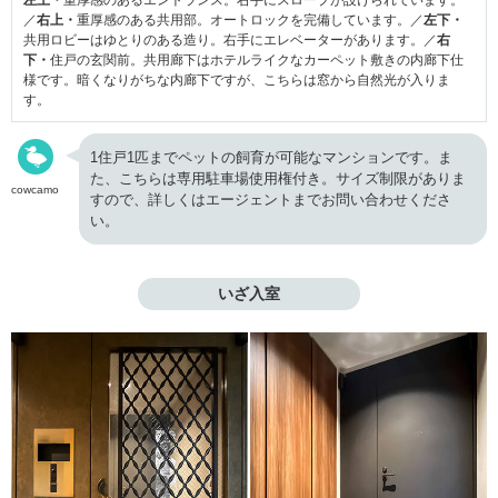
／
右上・
重厚感のある共用部。オートロックを完備しています。／
左下・
共用ロビーはゆとりのある造り。右手にエレベーターがあります。／
右
下・
住戸の玄関前。共用廊下はホテルライクなカーペット敷きの内廊下仕
様です。暗くなりがちな内廊下ですが、こちらは窓から自然光が入りま
す。
1住戸1匹までペットの飼育が可能なマンションです。ま
た、こちらは専用駐車場使用権付き。サイズ制限がありま
cowcamo
すので、詳しくはエージェントまでお問い合わせくださ
い。
いざ入室