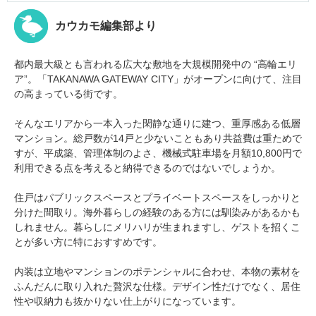
カウカモ編集部より
都内最大級とも言われる広大な敷地を大規模開発中の “高輪エリ
ア”。「TAKANAWA GATEWAY CITY」がオープンに向けて、注目
の高まっている街です。
そんなエリアから一本入った閑静な通りに建つ、重厚感ある低層
マンション。総戸数が14戸と少ないこともあり共益費は重ためで
すが、平成築、管理体制のよさ、機械式駐車場を月額10,800円で
利用できる点を考えると納得できるのではないでしょうか。
住戸はパブリックスペースとプライベートスペースをしっかりと
分けた間取り。海外暮らしの経験のある方には馴染みがあるかも
しれません。暮らしにメリハリが生まれますし、ゲストを招くこ
とが多い方に特におすすめです。
内装は立地やマンションのポテンシャルに合わせ、本物の素材を
ふんだんに取り入れた贅沢な仕様。デザイン性だけでなく、居住
性や収納力も抜かりない仕上がりになっています。