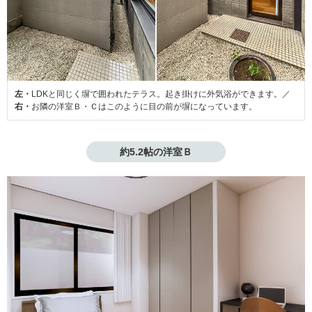
左・
LDKと同じく塀で囲われたテラス。起き掛けに外気浴ができます。／
右・
お隣の洋室Ｂ・Ｃはこのように目の前が塀になっています。
約5.2帖の洋室Ｂ