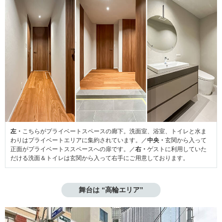
左・
こちらがプライベートスペースの廊下。洗面室、浴室、トイレと水ま
わりはプライベートエリアに集約されています。／
中央・
玄関から入って
正面がプライベートススペースへの扉です。／
右・
ゲストに利用していた
だける洗面＆トイレは玄関から入って右手にご用意しております。
舞台は “高輪エリア”