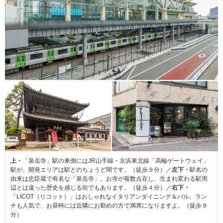
上・
「泉岳寺」駅の東側にはJR山手線・京浜東北線「高輪ゲートウェイ」
駅が。開発エリアは駅とのちょうど間です。（徒歩９分）／
左下・
駅名の
由来は忠臣蔵で有名な「泉岳寺」。お寺が複数点在し、生まれ変わる駅周
辺とは違った歴史を感じる街でもあります。（徒歩４分）／
右下・
「LICOT（リコット）」はおしゃれなイタリアンダイニング＆バル。ラン
チも人気で、お昼時には近隣にお勤めの方で満席になりますよ。（徒歩９
分）