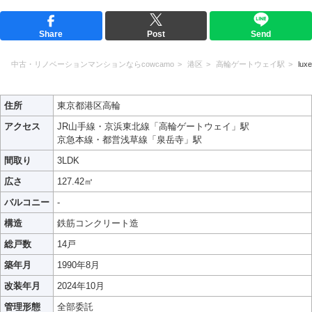
Share
Post
Send
中古・リノベーションマンションならcowcamo
港区
高輪ゲートウェイ駅
luxe
住所
東京都港区高輪
アクセス
JR山手線・京浜東北線「高輪ゲートウェイ」駅
京急本線・都営浅草線「泉岳寺」駅
間取り
3LDK
広さ
127.42㎡
バルコニー
-
構造
鉄筋コンクリート造
総戸数
14戸
築年月
1990年8月
改装年月
2024年10月
管理形態
全部委託