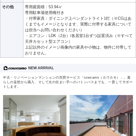
その他
専用庭面積：53.94㎡
専用駐車場使用権付き
・付帯家具：ダイニング上ペンダントライト1灯（※CGはあ
くまでもイメージとなります、実際に付帯する家具について
は担当へお問い合わせください）
・エアコン：LDK（2台）/各居室1台ずつ設置済み（※すべて
天井カセット型エアコン）
上記以外のイメージ画像内の家具や小物は、物件に付帯して
おりません。
NEW ARRIVAL
中古・リノベーションマンションの売買サービス「cowcamo（カウカモ）」。暮
らしの妄想から購入、そして次の住まい手へのバトンパスまでも、一貫してサポー
トします。