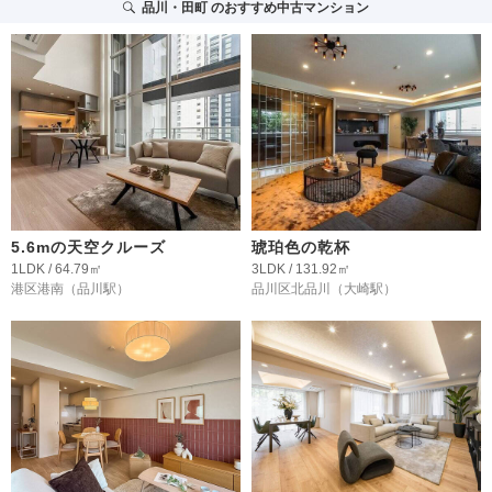
品川・田町
のおすすめ中古マンション
5.6mの天空クルーズ
琥珀色の乾杯
1LDK / 64.79㎡
3LDK / 131.92㎡
港区港南
（品川駅）
品川区北品川
（大崎駅）