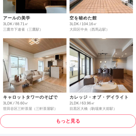
アールの美学
空を秘めた館
3LDK / 88.71㎡
3LDK / 104.16㎡
三鷹市下連雀
（三鷹駅）
大田区中央
（西馬込駅）
キャロットタワーのそばで
カレッジ・オブ・デイライト
3LDK / 76.60㎡
2LDK / 63.96㎡
世田谷区三軒茶屋
（三軒茶屋駅）
目黒区大橋
（駒場東大前駅）
もっと見る