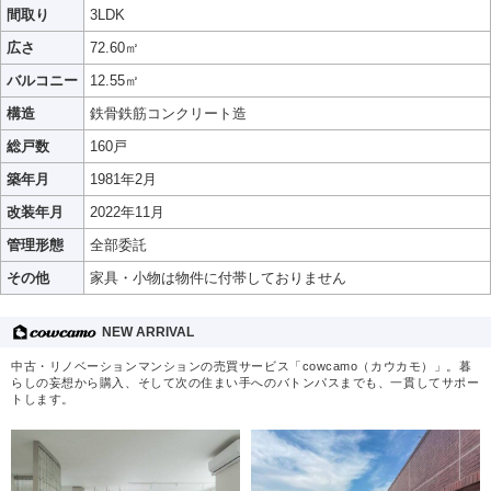
間取り
3LDK
広さ
72.60㎡
バルコニー
12.55㎡
構造
鉄骨鉄筋コンクリート造
総戸数
160戸
築年月
1981年2月
改装年月
2022年11月
管理形態
全部委託
その他
家具・小物は物件に付帯しておりません
NEW ARRIVAL
中古・リノベーションマンションの売買サービス「cowcamo（カウカモ）」。暮
らしの妄想から購入、そして次の住まい手へのバトンパスまでも、一貫してサポー
トします。