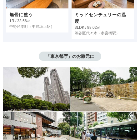
無骨に整う
ミッドセンチュリーの温
1R / 33.56㎡
度
中野区本町
（中野坂上駅）
3LDK / 88.02㎡
渋谷区代々木
（参宮橋駅）
「東京都庁」のお膝元に