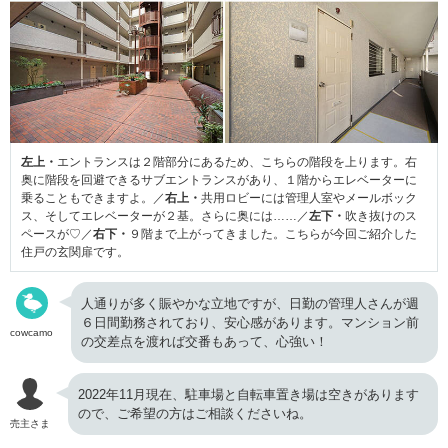
左上・
エントランスは２階部分にあるため、こちらの階段を上ります。右
奥に階段を回避できるサブエントランスがあり、１階からエレベーターに
乗ることもできますよ。／
右上・
共用ロビーには管理人室やメールボック
ス、そしてエレベーターが２基。さらに奥には……／
左下・
吹き抜けのス
ペースが♡／
右下・
９階まで上がってきました。こちらが今回ご紹介した
住戸の玄関扉です。
人通りが多く賑やかな立地ですが、日勤の管理人さんが週
６日間勤務されており、安心感があります。マンション前
cowcamo
の交差点を渡れば交番もあって、心強い！
2022年11月現在、駐車場と自転車置き場は空きがあります
ので、ご希望の方はご相談くださいね。
売主さま