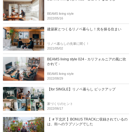
BEAMS living style
2022/05/16
建築家とつくるリノベ暮らし！光を操る住まい
リノベ暮らしの先輩に聞く！
2021/05/02
BEAMS living style 024 - カリフォルニアの風に吹
かれて -
BEAMS living style
2022/08/29
【for SINGLE】リノベ暮らし ピックアップ
家づくりのヒント
2022/06/17
【 ＃下北沢 】BONUS TRACKに収録されているの
は、街へのラブソングでした