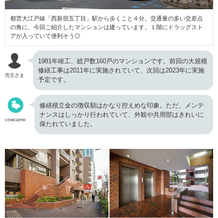
都営大江戸線「西新宿五丁目」駅から歩くこと４分。交通量の多い交差点
の角に、今回ご紹介したマンションは建っています。１階にドラッグスト
アが入っていて便利そう◎
1981年竣工、総戸数160戸のマンションです。前回の大規模
修繕工事は2011年に実施されていて、次回は2023年に実施
売主さま
予定です。
修繕積立金の徴収額はかなり控えめな印象。ただ、メンテ
ナンスはしっかり行われていて、外観や共用部はきれいに
cowcamo
保たれていました。