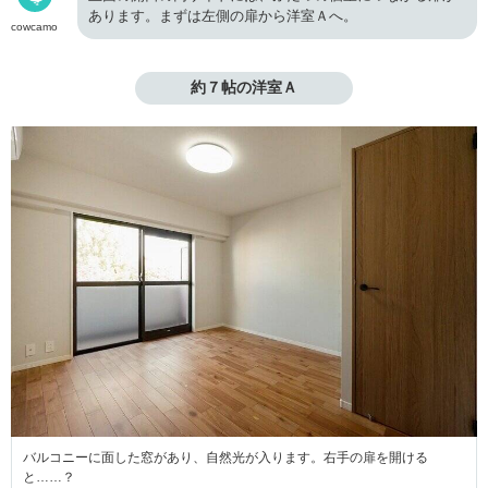
あります。まずは左側の扉から洋室Ａへ。
cowcamo
約７帖の洋室Ａ
バルコニーに面した窓があり、自然光が入ります。右手の扉を開ける
と……？