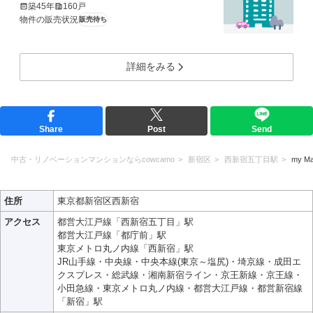
築45年
160戸
物件の販売状況
販売待ち
詳細をみる
Share
Post
Send
中古・リノベーションマンションならcowcamo
新宿区
西新宿五丁目駅
my Ma
住所
東京都新宿区西新宿
アクセス
都営大江戸線「西新宿五丁目」駅
都営大江戸線「都庁前」駅
東京メトロ丸ノ内線「西新宿」駅
JR山手線・中央線・中央本線(東京～塩尻)・埼京線・成田エ
クスプレス・総武線・湘南新宿ライン・京王新線・京王線・
小田急線・東京メトロ丸ノ内線・都営大江戸線・都営新宿線
「新宿」駅