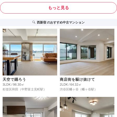
もっと見る
西新宿
のおすすめ中古マンション
天空で踊ろう
商店街を駆け抜けて
3LDK / 96.30㎡
2LDK / 64.32㎡
杉並区和田
（中野富士見町駅）
渋谷区幡ヶ谷
（幡ヶ谷駅）