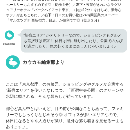
べーカリーもおすすめです♡（徒歩５分）／
左下・
夜景がきれいなラグジ
ュアリーホテル「パークハイアット東京」（徒歩12分）をはじめ、素敵な
ホテルがあちこちに。／
右下・
日々のお買い物は24時間営業のスーパー
「マルエツプチ 西新宿六丁目店」が便利です◎（徒歩２分）
“新宿エリア” がテリトリーなので、ショッピングもグルメ
も選択肢は豊富！ 休日は街に繰り出したり、公園でのんび
cowcamo
り過ごしたり、気の赴くままに楽しんじゃいましょう♪
カウカモ編集部より
ここは「東京都庁」のお膝元。ショッピングやグルメが充実する
“新宿エリア” を使いこなしつつ、「新宿中央公園」のグリーンや
水辺に癒される、そんな暮らしが待っています。
都心ど真ん中とはいえど、目の前が公園なこともあって、ファミ
リーでもしっくりなじめそう◎ オフィスが多いエリアなので、
休日になるとやや人通りが減り、意外な落ち着きを見せる一面も
ありますよ。