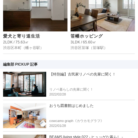
愛犬と寄り道生活
笹幡ホッピング
2LDK / 75.63㎡
3LDK / 65.60㎡
渋谷区本町
（幡ヶ谷駅）
渋谷区笹塚
（笹塚駅）
編集部 PICKUP 記事
【特別編】古民家リノベの先輩に聞く！
リノベ暮らしの先輩に聞く！
2022/02/28
おうち図書館はじめました
cowcamo graph《カウカモグラフ》
2022/01/28
BEAMS living style 022 - ヒュッゲな暮らし -