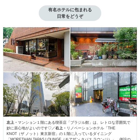
有名ホテルに包まれる

日常をどうぞ
左上・
マンション１階にある喫茶店「ブラジル館」は、レトロな雰囲気で
妙に居心地がよいのです♡／
右上・
リノベーションホテル「THE
KNOT（ザ ノット）東京新宿」の１階に入っているダイニング
「MORETHAN TAPAS LOUNGE（モアザン タパス ラウンジ）」。併設の