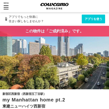
MENU
アプリでもっと快適に
📱
アプリを使う
住まい探しをしませんか？
この物件は「ご成約済み」です。
新宿区西新宿（西新宿五丁目駅）
my Manhattan home pt.2
東建ニューハイツ西新宿