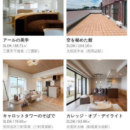
アールの美学
空を秘めた館
3LDK / 88.71㎡
3LDK / 104.16㎡
三鷹市下連雀
（三鷹駅）
大田区中央
（西馬込駅）
キャロットタワーのそばで
カレッジ・オブ・デイライト
3LDK / 76.60㎡
2LDK / 63.96㎡
世田谷区三軒茶屋
（三軒茶屋駅）
目黒区大橋
（駒場東大前駅）