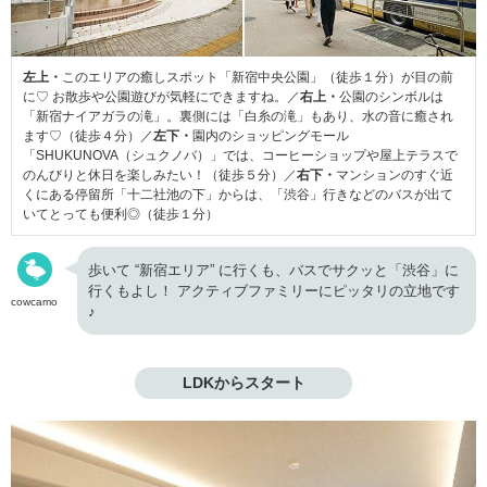
左上・
このエリアの癒しスポット「新宿中央公園」（徒歩１分）が目の前
に♡ お散歩や公園遊びが気軽にできますね。／
右上・
公園のシンボルは
「新宿ナイアガラの滝」。裏側には「白糸の滝」もあり、水の音に癒され
ます♡（徒歩４分）／
左下・
園内のショッピングモール
「SHUKUNOVA（シュクノバ）」では、コーヒーショップや屋上テラスで
のんびりと休日を楽しみたい！（徒歩５分）／
右下・
マンションのすぐ近
くにある停留所「十二社池の下」からは、「渋谷」行きなどのバスが出て
いてとっても便利◎（徒歩１分）
歩いて “新宿エリア” に行くも、バスでサクッと「渋谷」に
行くもよし！ アクティブファミリーにピッタリの立地です
cowcamo
♪
LDKからスタート