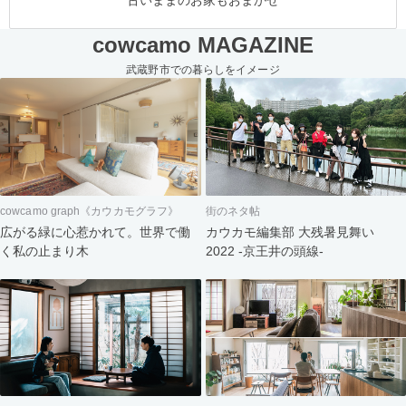
古いままのお家もおまかせ
cowcamo MAGAZINE
武蔵野市での暮らしをイメージ
cowcamo graph《カウカモグラフ》
街のネタ帖
広がる緑に心惹かれて。世界で働
カウカモ編集部 大残暑見舞い
く私の止まり木
2022 -京王井の頭線-