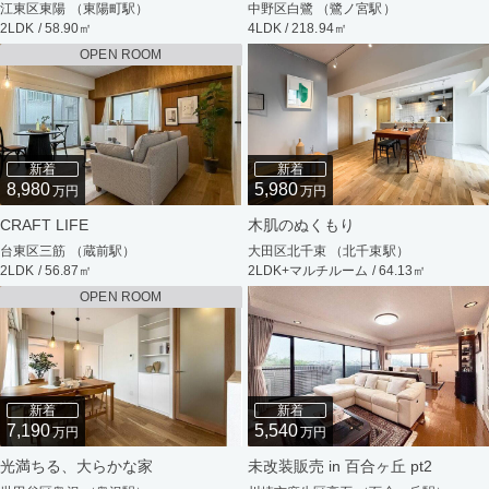
江東区東陽 （東陽町駅）
中野区白鷺 （鷺ノ宮駅）
2LDK / 58.90㎡
4LDK / 218.94㎡
OPEN ROOM
新着
新着
8,980
5,980
万円
万円
CRAFT LIFE
木肌のぬくもり
台東区三筋 （蔵前駅）
大田区北千束 （北千束駅）
2LDK / 56.87㎡
2LDK+マルチルーム / 64.13㎡
OPEN ROOM
新着
新着
7,190
5,540
万円
万円
光満ちる、大らかな家
未改装販売 in 百合ヶ丘 pt2