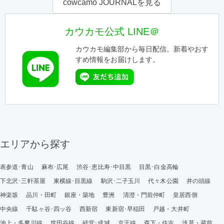
cowcamo JOURNALを見る
カウカモ公式 LINE＠
カウカモ編集部から毎日配信。新着やおす
すめ情報をお届けします。
エリアから探す
表参道･青山
麻布･広尾
渋谷･恵比寿･中目黒
目黒･白金高輪
下北沢･三軒茶屋
東横線･目黒線
駒沢･二子玉川
代々木公園
井の頭線
神楽坂
品川・田町
銀座・築地
豊洲
清澄・門前仲町
皇居西側
中央線
千駄ヶ谷･四ッ谷
西新宿
東新宿･早稲田
戸越・大井町
池上・多摩川線
世田谷線
経堂･成城
京王線
森下・住吉
浅草・蔵前