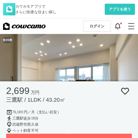
カウカモアプリで
アプリを使う
さらに快適な住まい探し
ログイン
全20枚
2,699
万円
三鷹駅 / 1LDK / 43.20㎡
76,189 円／月（支払い目安）
三鷹駅徒歩18分
武蔵野市西久保
ペット飼育不可