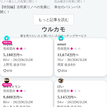
リノベ暮らしの先輩に聞く！
住み継ぎの先輩に聞く！
【特別編】古民家リノベの先輩に
幸せのバトンパス
聞く！
もっと記事を読む
ウルカモ
家を売りたい人と買いたい人のマッチングサービス
miyos
emori
売却意向
売却意向
5,180
11,674
万円〜
万円〜
60㎡・2K/2DK/2LDK
70㎡・3K/3DK/3LDK
上野毛 徒歩13分
用賀 徒歩8分
616
454
WSコトリン
けい
売却意向
売却意向
9,880
5,145
万円〜
万円〜
80㎡・2K/2DK/2LDK
54㎡・2K/2DK/2LDK
代々木上原 徒歩7分
駒沢大学 徒歩7分