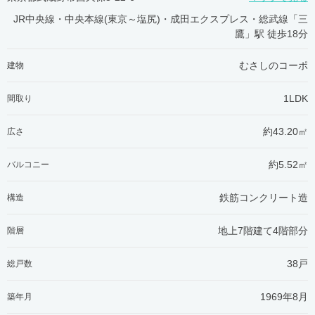
JR中央線・中央本線(東京～塩尻)・成田エクスプレス・総武線「三
鷹」駅 徒歩18分
むさしのコーポ
建物
1LDK
間取り
約43.20㎡
広さ
約5.52㎡
バルコニー
鉄筋コンクリート造
構造
地上7階建て4階部分
階層
38戸
総戸数
1969年8月
築年月