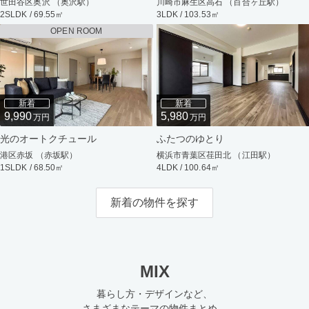
世田谷区奥沢 （奥沢駅）
川崎市麻生区高石 （百合ヶ丘駅）
2SLDK / 69.55㎡
3LDK / 103.53㎡
OPEN ROOM
新着
新着
9,990
5,980
万円
万円
光のオートクチュール
ふたつのゆとり
港区赤坂 （赤坂駅）
横浜市青葉区荏田北 （江田駅）
1SLDK / 68.50㎡
4LDK / 100.64㎡
新着の物件を探す
MIX
暮らし方・デザインなど、
さまざまなテーマの物件まとめ。