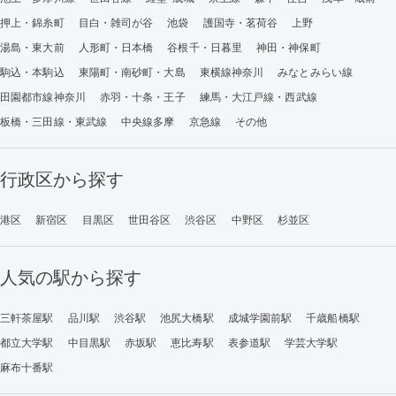
押上・錦糸町
目白・雑司が谷
池袋
護国寺・茗荷谷
上野
湯島・東大前
人形町・日本橋
谷根千・日暮里
神田・神保町
駒込・本駒込
東陽町・南砂町・大島
東横線神奈川
みなとみらい線
田園都市線神奈川
赤羽・十条・王子
練馬・大江戸線・西武線
板橋・三田線・東武線
中央線多摩
京急線
その他
行政区から探す
港区
新宿区
目黒区
世田谷区
渋谷区
中野区
杉並区
人気の駅から探す
三軒茶屋駅
品川駅
渋谷駅
池尻大橋駅
成城学園前駅
千歳船橋駅
都立大学駅
中目黒駅
赤坂駅
恵比寿駅
表参道駅
学芸大学駅
麻布十番駅