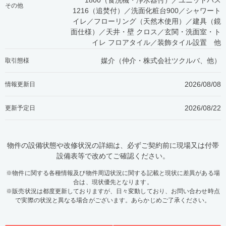
1800（食洗機・浄水器付）／ユニットバス
その他
1216（追焚付）／洗面化粧台900／シャワート
イレ／フローリング（天然木使用）／建具（鏡
面仕様）／天井・壁 クロス／玄関・洗面室・ト
イレ フロアタイル／装飾タイル設置 他
媒介（仲介・
株式会社ツクルバ、他
）
取引態様
2026/08/08
情報更新日
2026/08/22
更新予定日
物件の設備状態や改修状況の詳細は、必ずご契約前に現場又は付帯
設備表等で改めてご確認ください。
※物件に関する各種情報及び物件周辺状況に関する記載と現状に差異がある場
合は、現状優先となります。
※販売状況は都度更新しておりますが、日々変動しており、お問い合わせ時点
で実際の状況と異なる場合がございます。あらかじめご了承ください。