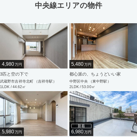
中央線エリアの物件
4,980
5,480
万円
万円
3匹と空の下で
都心派の、ちょうどいい家
武蔵野市吉祥寺北町 （吉祥寺駅）
中野区中央 （東中野駅）
1LDK / 44.62㎡
2LDK / 53.00㎡
新着
5,980
6,980
万円
万円