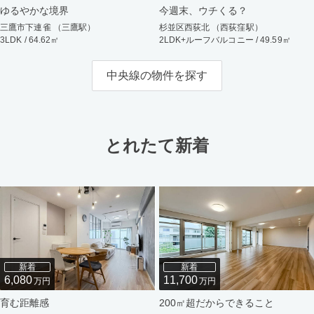
ゆるやかな境界
今週末、ウチくる？
三鷹市下連雀 （三鷹駅）
杉並区西荻北 （西荻窪駅）
3LDK / 64.62㎡
2LDK+ルーフバルコニー / 49.59㎡
中央線の物件を探す
とれたて新着
新着
新着
6,080
11,700
万円
万円
育む距離感
200㎡超だからできること