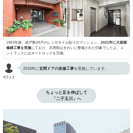
1983年築、総戸数34戸のレンガタイル貼りのマンション。
2021年に大規模
修繕工事を実施
しており、共用部はきれいに整備された印象でしたよ。エ
ントランスにはオートロックを完備。
2018年に
玄関ドアの改修工事
を実施しています。
売主さま
ちょっと足を伸ばして

「二子玉川」へ