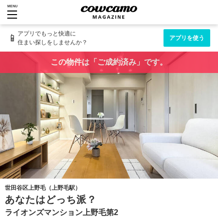
MENU
アプリでもっと快適に
📱
アプリを使う
住まい探しをしませんか？
この物件は「ご成約済み」です。
世田谷区上野毛（上野毛駅）
あなたはどっち派？
ライオンズマンション上野毛第2