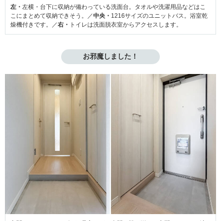
左・
左横・台下に収納が備わっている洗面台。タオルや洗濯用品などはこ
こにまとめて収納できそう。／
中央・
1216サイズのユニットバス。浴室乾
燥機付きです。／
右・
トイレは洗面脱衣室からアクセスします。
お邪魔しました！