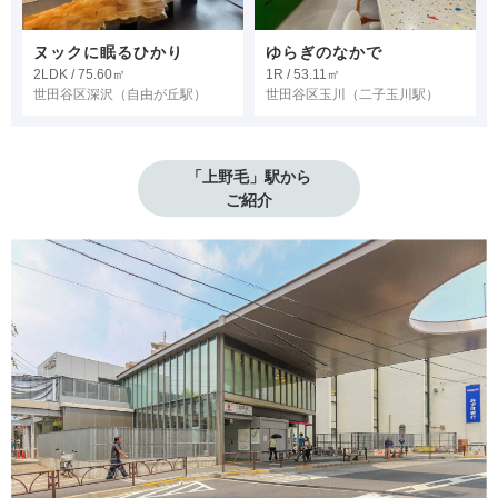
ヌックに眠るひかり
ゆらぎのなかで
2LDK / 75.60㎡
1R / 53.11㎡
世田谷区深沢
（自由が丘駅）
世田谷区玉川
（二子玉川駅）
「上野毛」駅から

ご紹介