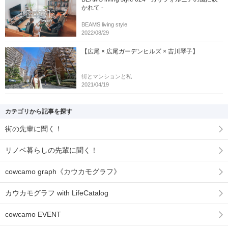
かれて -
BEAMS living style
2022/08/29
【広尾 × 広尾ガーデンヒルズ × 吉川琴子】
街とマンションと私
2021/04/19
カテゴリから記事を探す
街の先輩に聞く！
リノベ暮らしの先輩に聞く！
cowcamo graph《カウカモグラフ》
カウカモグラフ with LifeCatalog
cowcamo EVENT