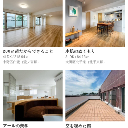
200㎡超だからできること
木肌のぬくもり
4LDK / 218.94㎡
3LDK / 64.13㎡
中野区白鷺
（鷺ノ宮駅）
大田区北千束
（北千束駅）
アールの美学
空を秘めた館