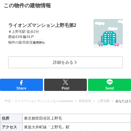
この物件の建物情報
ライオンズマンション上野毛第2
上野毛駅 徒歩2分
築43年
34戸
物件の販売状況
販売待ち
詳細をみる
Share
Post
Send
中古・リノベーションマンションならcowcamo
世田谷区
上野毛駅
あなたは
住所
東京都世田谷区上野毛
アクセス
東急大井町線「上野毛」駅