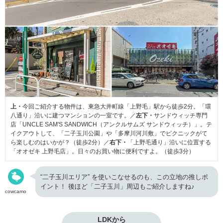
上・
今回ご紹介する物件は、東急大井町線「上野毛」駅から徒歩2分。「環
八通り」沿いに建つマンションの一室です。／
左下・
サンドウィッチ専門
店「UNCLE SAM'S SANDWICH（アンクルサムズ サンドウィッチ）」。テ
イクアウトして、「二子玉川公園」や「多摩川河川敷」でピクニックがて
ら楽しむのはいかが？（徒歩2分）／
右下・
「上野毛通り」沿いに位置する
「オオゼキ 上野毛店」。日々のお買い物に便利ですよ。（徒歩3分）
“二子玉川エリア” を使いこなせるのも、この立地の推しポ
イント！ 後ほど「二子玉川」周辺もご紹介しますね♪
cowcamo
LDKから
