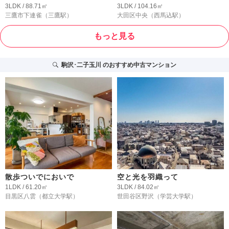
3LDK / 88.71㎡
3LDK / 104.16㎡
三鷹市下連雀
（三鷹駅）
大田区中央
（西馬込駅）
もっと見る
駒沢･二子玉川
のおすすめ中古マンション
散歩ついでにおいで
空と光を羽織って
1LDK / 61.20㎡
3LDK / 84.02㎡
目黒区八雲
（都立大学駅）
世田谷区野沢
（学芸大学駅）