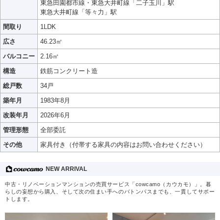
東急田園都市線・東急大井町線「二子玉川」駅
東急大井町線「等々力」駅
間取り
1LDK
広さ
46.23㎡
バルコニー
2.16㎡
構造
鉄筋コンクリート造
総戸数
34戸
築年月
1983年8月
改装年月
2026年6月
管理形態
全部委託
その他
家具付き（付帯する家具の内容はお問い合わせください）
NEW ARRIVAL
中古・リノベーションマンションの売買サービス「cowcamo（カウカモ）」。暮
らしの妄想から購入、そして次の住まい手へのバトンパスまでも、一貫してサポー
トします。