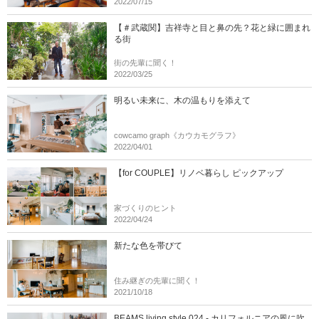
2022/07/15
【＃武蔵関】吉祥寺と目と鼻の先？花と緑に囲まれ
る街
街の先輩に聞く！
2022/03/25
明るい未来に、木の温もりを添えて
cowcamo graph《カウカモグラフ》
2022/04/01
【for COUPLE】リノベ暮らし ピックアップ
家づくりのヒント
2022/04/24
新たな色を帯びて
住み継ぎの先輩に聞く！
2021/10/18
BEAMS living style 024 - カリフォルニアの風に吹