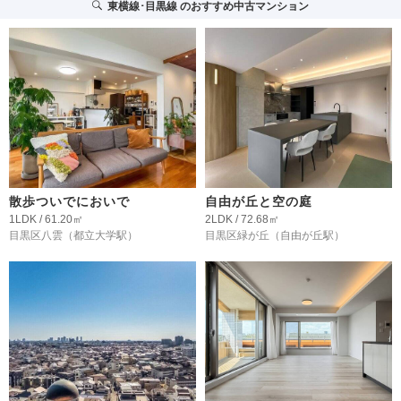
東横線･目黒線
のおすすめ中古マンション
散歩ついでにおいで
自由が丘と空の庭
1LDK / 61.20㎡
2LDK / 72.68㎡
目黒区八雲
（都立大学駅）
目黒区緑が丘
（自由が丘駅）