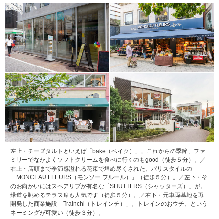
左上・チーズタルトといえば「bake（ベイク）」。これからの季節、ファ
ミリーでなかよくソフトクリームを食べに行くのもgood（徒歩５分）。／
右上・店頭まで季節感溢れる花束で埋め尽くされた、パリスタイルの
「MONCEAU FLEURS（モンソー フルール）」（徒歩５分）。／左下・そ
のお向かいにはスペアリブが有名な「SHUTTERS（シャッターズ）」が。
緑道を眺めるテラス席も人気です（徒歩５分）。／右下・元車両基地を再
開発した商業施設「Trainchi（トレインチ）」。トレインのおウチ、という
ネーミングが可愛い（徒歩３分）。