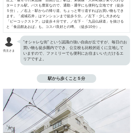
ターミナル駅。バスも豊富なので、通勤・通学にも便利な立地です（徒歩
５分）。／右上・駅からの帰り道、ちょっと寄り道すればお買い物もでき
ます。「成城石井」はマンションまで徒歩５分。／左下・少し大きめな
「ピーコックストア」は徒歩４分です。／右下・「九品仏緑道」を抜ける
と「食品館あおば」も。コスパ良好との噂。（徒歩10分）。
”オシャレな街” という認識の強い自由が丘ですが、毎日のお
買い物も徒歩圏内ででき、公立校も比較的近くに立地して
売主さま
いますので、ファミリーでも便利にお住まいいただけるエ
リアですよ。
駅から歩くこと５分