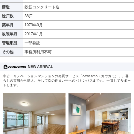
構造
鉄筋コンクリート造
総戸数
38戸
築年月
1973年9月
改装年月
2017年1月
管理形態
一部委託
その他
事務所利用不可
NEW ARRIVAL
中古・リノベーションマンションの売買サービス「cowcamo（カウカモ）」。暮
らしの妄想から購入、そして次の住まい手へのバトンパスまでも、一貫してサポー
トします。