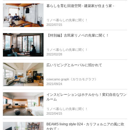
暮らしを育む回遊空間 - 建築家が住まう家 -
リノベ暮らしの先輩に聞く！
2022/07/15
【特別編】古民家リノベの先輩に聞く！
リノベ暮らしの先輩に聞く！
2022/02/28
広いリビングとルーバルに招かれて
cowcamo graph《カウカモグラフ》
2021/09/24
インスピレーションはホテルから！変幻自在なワン
ルーム
リノベ暮らしの先輩に聞く！
2022/04/15
BEAMS living style 024 - カリフォルニアの風に吹
かれて -