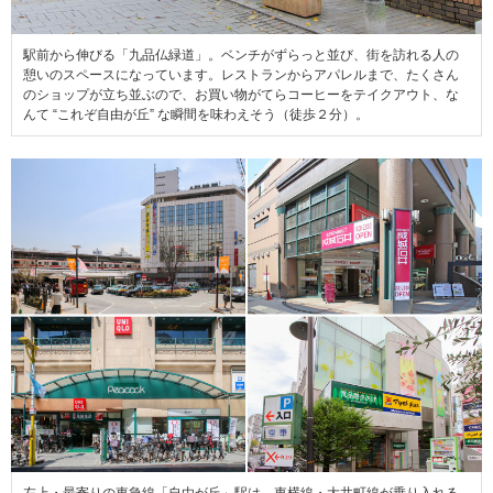
駅前から伸びる「九品仏緑道」。ベンチがずらっと並び、街を訪れる人の
憩いのスペースになっています。レストランからアパレルまで、たくさん
のショップが立ち並ぶので、お買い物がてらコーヒーをテイクアウト、な
んて “これぞ自由が丘” な瞬間を味わえそう（徒歩２分）。
左上・最寄りの東急線「自由が丘」駅は、東横線・大井町線が乗り入れる