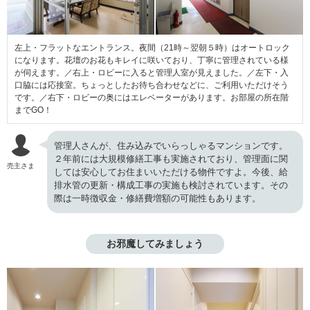
左上・フラットなエントランス。夜間（21時～翌朝５時）はオートロック
になります。花壇のお花もキレイに咲いており、丁寧に管理されている様
が伺えます。／右上・ロビーに入ると管理人室が見えました。／左下・入
口脇には応接室。ちょっとしたお待ち合わせなどに、ご利用いただけそう
です。／右下・ロビーの奥にはエレベーターがあります。お部屋の所在階
までGO！
管理人さんが、住み込みでいらっしゃるマンションです。
２年前には大規模修繕工事も実施されており、管理面に関
売主さま
しては安心してお住まいいただける物件ですよ。今後、給
排水管の更新・構成工事の実施も検討されています。その
際は一時徴収金・修繕費増額の可能性もあります。
お邪魔してみましょう