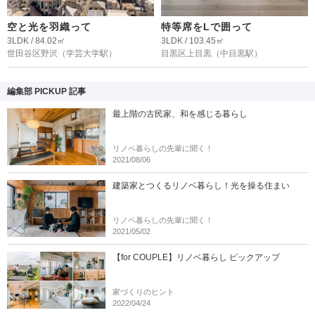
空と光を羽織って
特等席をLで囲って
3LDK / 84.02㎡
3LDK / 103.45㎡
世田谷区野沢
（学芸大学駅）
目黒区上目黒
（中目黒駅）
編集部 PICKUP 記事
最上階の古民家、和を感じる暮らし
リノベ暮らしの先輩に聞く！
2021/08/06
建築家とつくるリノベ暮らし！光を操る住まい
リノベ暮らしの先輩に聞く！
2021/05/02
【for COUPLE】リノベ暮らし ピックアップ
家づくりのヒント
2022/04/24