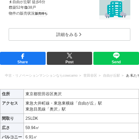
自由が丘駅 徒歩6分
築52年
38戸
物件の販売状況
販売待ち
詳細をみる
Share
Post
Send
中古・リノベーションマンションならcowcamo
世田谷区
自由が丘駅
あ 私た
住所
東京都世田谷区奥沢
アクセス
東急大井町線・東急東横線「自由が丘」駅
東急目黒線「奥沢」駅
間取り
2SLDK
広さ
59.94㎡
バルコニー
6.91㎡