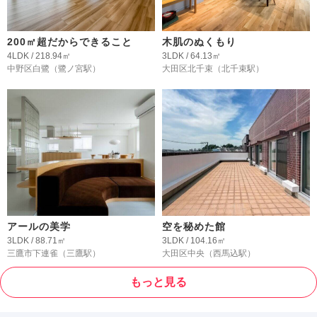
200㎡超だからできること
木肌のぬくもり
4LDK / 218.94㎡
3LDK / 64.13㎡
中野区白鷺
（鷺ノ宮駅）
大田区北千束
（北千束駅）
アールの美学
空を秘めた館
3LDK / 88.71㎡
3LDK / 104.16㎡
三鷹市下連雀
（三鷹駅）
大田区中央
（西馬込駅）
もっと見る