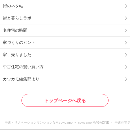
街のネタ帖
街と暮らしラボ
名住宅の時間
家づくりのヒント
家、売りました
中古住宅の賢い買い方
カウカモ編集部より
トップページへ戻る
中古・リノベーションマンションならcowcamo
cowcamo MAGAZINE
中古住宅