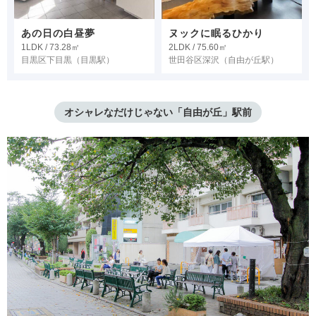
あの日の白昼夢
ヌックに眠るひかり
1LDK / 73.28㎡
2LDK / 75.60㎡
目黒区下目黒
（目黒駅）
世田谷区深沢
（自由が丘駅）
オシャレなだけじゃない「自由が丘」駅前