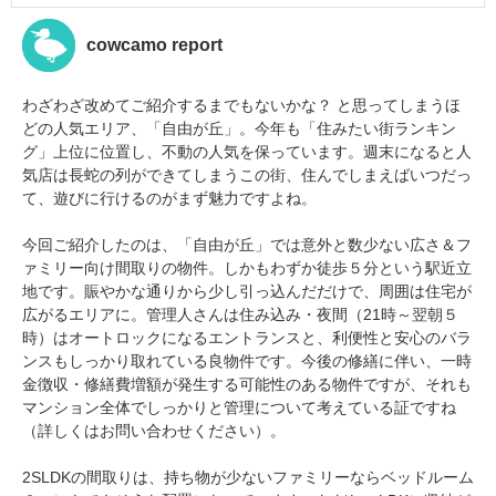
cowcamo report
わざわざ改めてご紹介するまでもないかな？ と思ってしまうほ
どの人気エリア、「自由が丘」。今年も「住みたい街ランキン
グ」上位に位置し、不動の人気を保っています。週末になると人
気店は長蛇の列ができてしまうこの街、住んでしまえばいつだっ
て、遊びに行けるのがまず魅力ですよね。
今回ご紹介したのは、「自由が丘」では意外と数少ない広さ＆フ
ァミリー向け間取りの物件。しかもわずか徒歩５分という駅近立
地です。賑やかな通りから少し引っ込んだだけで、周囲は住宅が
広がるエリアに。管理人さんは住み込み・夜間（21時～翌朝５
時）はオートロックになるエントランスと、利便性と安心のバラ
ンスもしっかり取れている良物件です。今後の修繕に伴い、一時
金徴収・修繕費増額が発生する可能性のある物件ですが、それも
マンション全体でしっかりと管理について考えている証ですね
（詳しくはお問い合わせください）。
2SLDKの間取りは、持ち物が少ないファミリーならベッドルーム