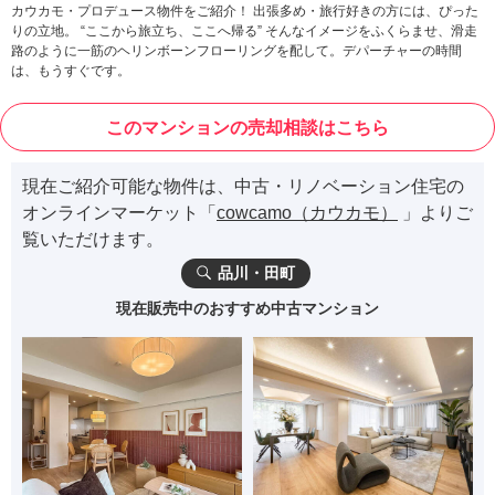
カウカモ・プロデュース物件をご紹介！ 出張多め・旅行好きの方には、ぴった
りの立地。 “ここから旅立ち、ここへ帰る” そんなイメージをふくらませ、滑走
路のように一筋のヘリンボーンフローリングを配して。デパーチャーの時間
は、もうすぐです。
このマンションの売却相談はこちら
現在ご紹介可能な物件は、中古・リノベーション住宅の
オンラインマーケット「
cowcamo（カウカモ）
」よりご
覧いただけます。
品川・田町
現在販売中のおすすめ中古マンション