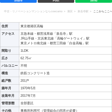
Share
Post
Send
中古・リノベーションマンションならcowcamo
港区
泉岳寺駅
ここからここ
住所
東京都港区高輪
アクセス
京急本線・都営浅草線「泉岳寺」駅
JR山手線・京浜東北線「高輪ゲートウェイ」駅
東京メトロ南北線・都営三田線「白金高輪」駅
間取り
1LDK
広さ
62.75㎡
バルコニー
不明
構造
鉄筋コンクリート造
総戸数
201戸
築年月
1970年5月
改装年月
2017年7月
管理形態
全部委託
その他
事務所利用可（管理組合の同意が必要）