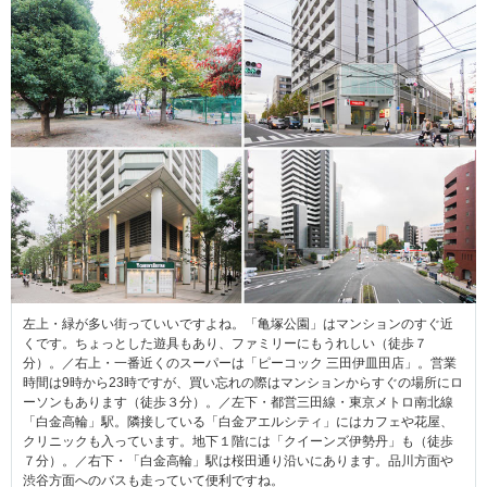
左上・緑が多い街っていいですよね。「亀塚公園」はマンションのすぐ近
くです。ちょっとした遊具もあり、ファミリーにもうれしい（徒歩７
分）。／右上・一番近くのスーパーは「ピーコック 三田伊皿田店」。営業
時間は9時から23時ですが、買い忘れの際はマンションからすぐの場所にロ
ーソンもあります（徒歩３分）。／左下・都営三田線・東京メトロ南北線
「白金高輪」駅。隣接している「白金アエルシティ」にはカフェや花屋、
クリニックも入っています。地下１階には「クイーンズ伊勢丹」も（徒歩
７分）。／右下・「白金高輪」駅は桜田通り沿いにあります。品川方面や
渋谷方面へのバスも走っていて便利ですね。