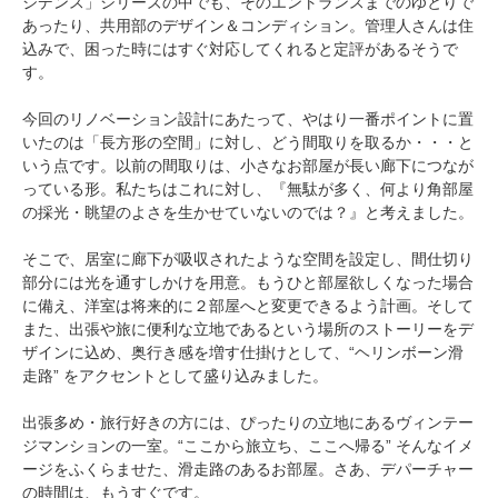
ジデンス」シリーズの中でも、そのエントランスまでのゆとりで
あったり、共用部のデザイン＆コンディション。管理人さんは住
込みで、困った時にはすぐ対応してくれると定評があるそうで
す。
今回のリノベーション設計にあたって、やはり一番ポイントに置
いたのは「長方形の空間」に対し、どう間取りを取るか・・・と
いう点です。以前の間取りは、小さなお部屋が長い廊下につなが
っている形。私たちはこれに対し、『無駄が多く、何より角部屋
の採光・眺望のよさを生かせていないのでは？』と考えました。
そこで、居室に廊下が吸収されたような空間を設定し、間仕切り
部分には光を通すしかけを用意。もうひと部屋欲しくなった場合
に備え、洋室は将来的に２部屋へと変更できるよう計画。そして
また、出張や旅に便利な立地であるという場所のストーリーをデ
ザインに込め、奥行き感を増す仕掛けとして、“ヘリンボーン滑
走路” をアクセントとして盛り込みました。
出張多め・旅行好きの方には、ぴったりの立地にあるヴィンテー
ジマンションの一室。“ここから旅立ち、ここへ帰る” そんなイメ
ージをふくらませた、滑走路のあるお部屋。さあ、デパーチャー
の時間は、もうすぐです。