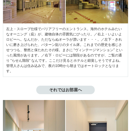
左上・スロープ仕様でバリアフリーのエントランス。海外のホテルみたい
なオーニング（庇）が、建物自体の雰囲気にぴったり。／右上・いよいよ
ロビーへ。なんだか、ただならぬオーラが漂います・・・。／左下・きれ
いに磨き上げられた、パターン貼りのタイル床。これまでの歴史を感じさ
せつつも、整然と保たれたその様。まさに “ヴィンテージマンション” とい
った風情があります。／右下・ロビーには階段があるのですが、ご覧の通
り “らせん階段“ なんです。ここだけ見るとホテルと錯覚しそうですよね。
管理人さんは住み込みで、夜の10時から朝まではオートロックとなりま
す。
それではお部屋へ