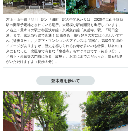
左上・山手線「品川」駅と「田町」駅の中間あたりは、2020年に山手線新
駅の開業予定地とされている場所。大規模な駅前開発も進行しています。
／右上・最寄りの駅は都営浅草線・京浜急行線「泉岳寺」駅。「羽田空
港」まで、京浜急行線で直通！ 出張多め・旅行好きの方にはうれしいです
ね（徒歩３分）。／左下・マンションのアドレスは “高輪” 。高級住宅街の
イメージがありますが、歴史を感じられるお寺が多いのも特徴。駅名の由
来にもなった、忠臣蔵で有名な「泉岳寺」もすぐそばです（徒歩３分）。
／右下・泉岳寺の門前にある「紋屋」。お水にまでこだわった、懐石料理
がいただけますよ（徒歩３分）。
並木道を歩いて