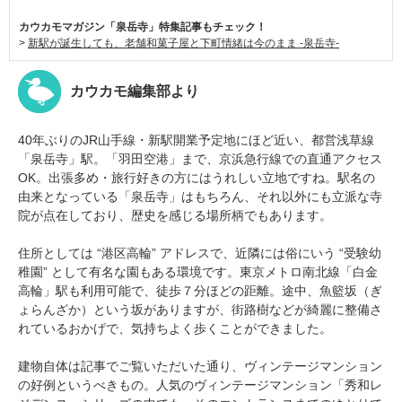
カウカモマガジン「泉岳寺」特集記事もチェック！
>
新駅が誕生しても、老舗和菓子屋と下町情緒は今のまま -泉岳寺-
カウカモ編集部より
40年ぶりのJR山手線・新駅開業予定地にほど近い、都営浅草線
「泉岳寺」駅。「羽田空港」まで、京浜急行線での直通アクセス
OK。出張多め・旅行好きの方にはうれしい立地ですね。駅名の
由来となっている「泉岳寺」はもちろん、それ以外にも立派な寺
院が点在しており、歴史を感じる場所柄でもあります。
住所としては “港区高輪” アドレスで、近隣には俗にいう “受験幼
稚園” として有名な園もある環境です。東京メトロ南北線「白金
高輪」駅も利用可能で、徒歩７分ほどの距離。途中、魚籃坂（ぎ
ょらんざか）という坂がありますが、街路樹などが綺麗に整備さ
れているおかげで、気持ちよく歩くことができました。
建物自体は記事でご覧いただいた通り、ヴィンテージマンション
の好例というべきもの。人気のヴィンテージマンション「秀和レ