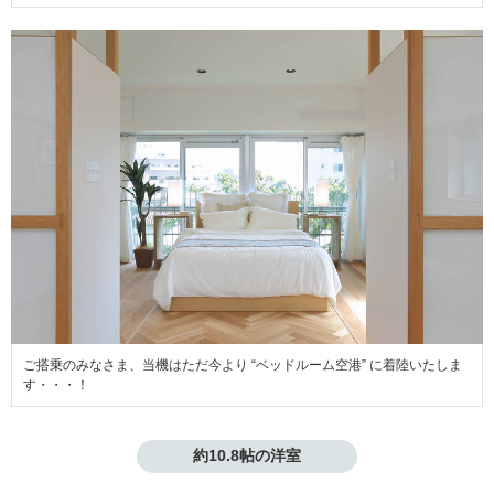
ご搭乗のみなさま、当機はただ今より “ベッドルーム空港” に着陸いたしま
す・・・！
約10.8帖の洋室