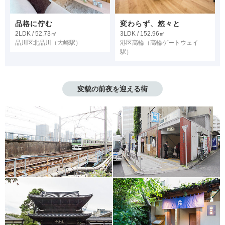
品格に佇む
変わらず、悠々と
2LDK / 52.73㎡
3LDK / 152.96㎡
品川区北品川
（大崎駅）
港区高輪
（高輪ゲートウェイ
駅）
変貌の前夜を迎える街