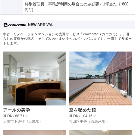
特別管理費（事務所利用の場合にのみ必要）1坪当たり 800
円/月
NEW ARRIVAL
中古・リノベーションマンションの売買サービス「cowcamo（カウカモ）」。暮
らしの妄想から購入、そして次の住まい手へのバトンパスまでも、一貫してサポー
トします。
アールの美学
空を秘めた館
3LDK / 88.71㎡
3LDK / 104.16㎡
三鷹市下連雀
（三鷹駅）
大田区中央
（西馬込駅）