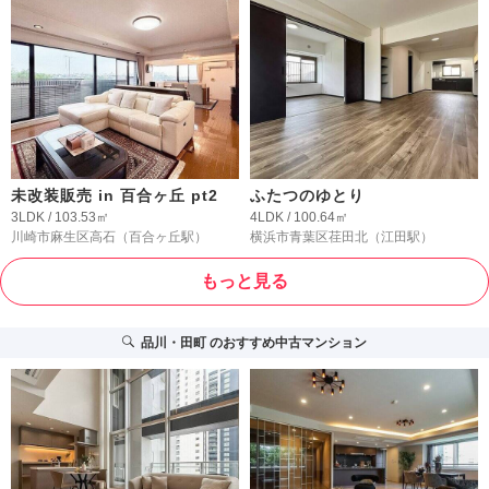
未改装販売 in 百合ヶ丘 pt2
ふたつのゆとり
3LDK / 103.53㎡
4LDK / 100.64㎡
川崎市麻生区高石
（百合ヶ丘駅）
横浜市青葉区荏田北
（江田駅）
もっと見る
品川・田町
のおすすめ中古マンション