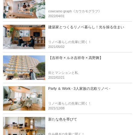
cowcamo graph《カウカモグラフ》
2022/04/01
建築家とつくるリノベ暮らし！光を操る住まい
リノベ暮らしの先輩に聞く！
2021/05/02
【吉祥寺 × ルネ吉祥寺 × 高野舞】
街とマンションと私
2022/02/21
Party ＆ Work - 3人家族の北欧リノベ -
リノベ暮らしの先輩に聞く！
2021/12/08
新たな色を帯びて
住み継ぎの先輩に聞く！