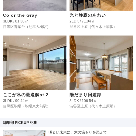
Color the Gray
光と静寂のあわい
3LDK / 81.30㎡
2LDK / 71.04㎡
目黒区青葉台
（池尻大橋駅）
渋谷区上原
（代々木上原駅）
ここが私の最適解pt.2
陽だまり回遊録
3LDK / 90.44㎡
3LDK / 106.54㎡
目黒区駒場
（駒場東大前駅）
渋谷区上原
（代々木上原駅）
編集部 PICKUP 記事
明るい未来に、木の温もりを添えて