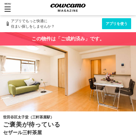
MENU
アプリでもっと快適に
📱
アプリを使う
住まい探しをしませんか？
この物件は「ご成約済み」です。
世田谷区太子堂（三軒茶屋駅）
ご褒美が待っている
セザール三軒茶屋