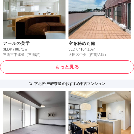
アールの美学
空を秘めた館
3LDK / 88.71㎡
3LDK / 104.16㎡
三鷹市下連雀
（三鷹駅）
大田区中央
（西馬込駅）
もっと見る
下北沢･三軒茶屋
のおすすめ中古マンション