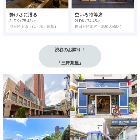
静けさに潜る
空いろ特等席
3LDK / 75.43㎡
2LDK / 74.45㎡
渋谷区上原
（代々木上原駅）
世田谷区池尻
（池尻大橋駅）
渋谷のお隣り！
「三軒茶屋」