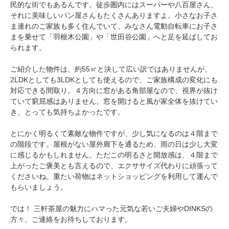
民的な街でもあるんです。徒歩圏内にはスーパーや八百屋さん、
それに美味しいパン屋さんもたくさんありますよ。小さなお子さ
ま連れのご家族も多く住んでいて、みなさん電動自転車にお子さ
まを乗せて「羽根木公園」や「世田谷公園」へと足を延ばしてお
られます。
ご紹介した物件は、約55㎡と決して広い訳ではありませんが、
2LDKとしても3LDKとしても使えるので、ご家族構成の変化にも
対応できる間取り。４方向に窓がある角部屋なので、視界が抜け
ていて窮屈感はありません。窓を開けると風が家全体を抜けてい
き、とっても気持ちよかったです。
とにかく明るくて素敵な物件ですが、少し気になるのは４階まで
の階段です。屋根がない屋外廊下を通るため、雨の日は少し大変
に感じるかもしれません。ただこの明るさと開放感は、４階まで
上がったご褒美とも言えるので、エクササイズ代わりに頑張って
くださいね。重たい荷物はネットショッピングを利用して運んで
もらいましょう。
では！ 三軒茶屋の魅力にハマった元気な若いご夫婦やDINKSの
方々、ご連絡をお待ちしております。