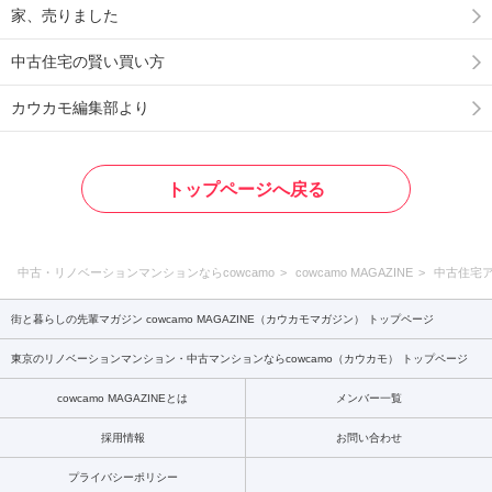
家、売りました
中古住宅の賢い買い方
カウカモ編集部より
トップページへ戻る
中古・リノベーションマンションならcowcamo
cowcamo MAGAZINE
中古住宅
街と暮らしの先輩マガジン cowcamo MAGAZINE（カウカモマガジン） トップページ
東京のリノベーションマンション・中古マンションならcowcamo（カウカモ） トップページ
cowcamo MAGAZINEとは
メンバー一覧
採用情報
お問い合わせ
プライバシーポリシー