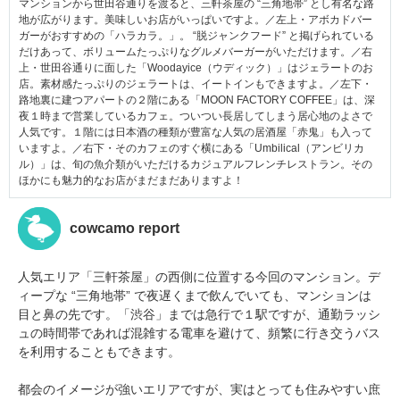
マンションから世田谷通りを渡ると、三軒茶屋の “三角地帯” とし有名な路
地が広がります。美味しいお店がいっぱいですよ。／左上・アボカドバー
ガーがおすすめの「ハラカラ。」。 “脱ジャンクフード” と掲げられている
だけあって、ボリュームたっぷりなグルメバーガーがいただけます。／右
上・世田谷通りに面した「Woodayice（ウディック）」はジェラートのお
店。素材感たっぷりのジェラートは、イートインもできますよ。／左下・
路地裏に建つアパートの２階にある「MOON FACTORY COFFEE」は、深
夜１時まで営業しているカフェ。ついつい長居してしまう居心地のよさで
人気です。１階には日本酒の種類が豊富な人気の居酒屋「赤鬼」も入って
いますよ。／右下・そのカフェのすぐ横にある「Umbilical（アンビリカ
ル）」は、旬の魚介類がいただけるカジュアルフレンチレストラン。その
ほかにも魅力的なお店がまだまだありますよ！
cowcamo report
人気エリア「三軒茶屋」の西側に位置する今回のマンション。デ
ィープな “三角地帯” で夜遅くまで飲んでいても、マンションは
目と鼻の先です。「渋谷」までは急行で１駅ですが、通勤ラッシ
ュの時間帯であれば混雑する電車を避けて、頻繁に行き交うバス
を利用することもできます。
都会のイメージが強いエリアですが、実はとっても住みやすい庶