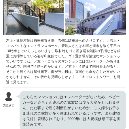
左上・建物左側は自転車置き場、右側は駐車場への入り口です。／右上・
コンパクトなエントランスホール。管理人さんは木曜と週末を除く平日の
10時半までいらっしゃいます。取材時もゴミ置き場や階段の手摺などを綺
麗にお掃除している姿が印象的でした。ゴミ置き場が清潔なマンションっ
ていいですよね。／左下・こちらのマンションにはエレベーターがありま
せんので、階段で４階へ向かいます。／右下・４階まで階段を上がると、
そこから続くのは屋外廊下。雨が強い日は、玄関から傘をさした方がいい
かもしれません。その代わり見晴らしがよく、「キャロットタワー」も間
近に見えます。
こちらのマンションにはエレベーターがないため、ベビー
カーなど赤ちゃん連れのご家族には少々大変かもしれませ
売主さま
ん。ただ駅まで近く利便性がよいためか、ご夫婦やお子さ
ま連れのご家族が多く住まわれているようです。また建物
は良好に管理されており、2009年には大規模修繕工事を実
施済みです。