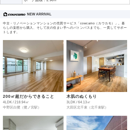
NEW ARRIVAL
中古・リノベーションマンションの売買サービス「cowcamo（カウカモ）」。暮
らしの妄想から購入、そして次の住まい手へのバトンパスまでも、一貫してサポー
トします。
200㎡超だからできること
木肌のぬくもり
4LDK / 218.94㎡
3LDK / 64.13㎡
中野区白鷺
（鷺ノ宮駅）
大田区北千束
（北千束駅）