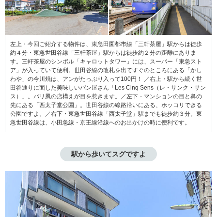
左上・今回ご紹介する物件は、東急田園都市線「三軒茶屋」駅からは徒歩
約４分・東急世田谷線「三軒茶屋」駅からは徒歩約２分の距離にありま
す。三軒茶屋のシンボル「キャロットタワー」には、スーパー「東急スト
ア」が入っていて便利。世田谷線の改札を出てすぐのところにある「かし
わや」の今川焼は、アンがたっぷり入って100円！ ／右上・駅から続く世
田谷通りに面した美味しいパン屋さん「Les Cinq Sens（レ・サンク・サン
ス）」。パリ風の店構えが目を惹きます。／左下・マンションの目と鼻の
先にある「西太子堂公園」。世田谷線の線路沿いにある、ホッコリできる
公園ですよ。／右下・東急世田谷線「西太子堂」駅までも徒歩約３分。東
急世田谷線は、小田急線・京王線沿線へのお出かけの時に便利です。
駅から歩いてスグですよ