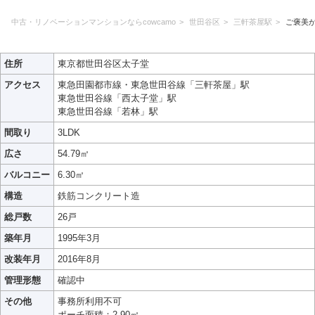
中古・リノベーションマンションならcowcamo
世田谷区
三軒茶屋駅
ご褒美
住所
東京都世田谷区太子堂
アクセス
東急田園都市線・東急世田谷線「三軒茶屋」駅
東急世田谷線「西太子堂」駅
東急世田谷線「若林」駅
間取り
3LDK
広さ
54.79㎡
バルコニー
6.30㎡
構造
鉄筋コンクリート造
総戸数
26戸
築年月
1995年3月
改装年月
2016年8月
管理形態
確認中
その他
事務所利用不可
ポーチ面積：2.90㎡