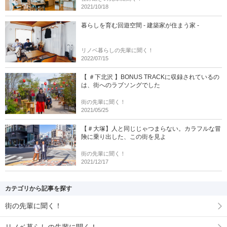
2021/10/18
暮らしを育む回遊空間 - 建築家が住まう家 -
リノベ暮らしの先輩に聞く！
2022/07/15
【 ＃下北沢 】BONUS TRACKに収録されているの
は、街へのラブソングでした
街の先輩に聞く！
2021/05/25
【＃大塚】人と同じじゃつまらない。カラフルな冒
険に乗り出した、この街を見よ
街の先輩に聞く！
2021/12/17
カテゴリから記事を探す
街の先輩に聞く！
リノベ暮らしの先輩に聞く！