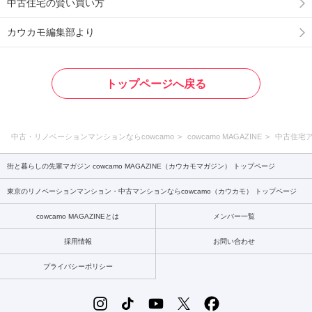
中古住宅の賢い買い方
カウカモ編集部より
トップページへ戻る
中古・リノベーションマンションならcowcamo
cowcamo MAGAZINE
中古住宅
街と暮らしの先輩マガジン cowcamo MAGAZINE（カウカモマガジン） トップページ
東京のリノベーションマンション・中古マンションならcowcamo（カウカモ） トップページ
cowcamo MAGAZINEとは
メンバー一覧
採用情報
お問い合わせ
プライバシーポリシー