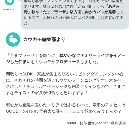
最寄り駅からマンション近くまでは、緩やかで長い坂道が
あります。徒歩２分のバス停「元石川町」から
「あざみ
cowcamo
野」駅や「たまプラーザ」駅方面に向かうバスが発着
して
いるので、お疲れの日や雨天にはバス利用もおすすめです
よ。
カウカモ編集部より
「たまプラーザ」を舞台に、
穏やかなファミリーライフをイメー
ジした住まい
をカウカモがプロデュースしました。
間取りは3LDK。家族が集まる明るいリビングダイニングを中心
に、それぞれの時間を過ごしやすいプランニングです。木をベー
スにしたナチュラルでベーシックな内装デザインなので、さまざ
まなテイストの家具が似合うと思いますよ！
都心から距離を置いたエリアではあるものの、電車のアクセスは
GOOD。のびのび等身大な暮らし、ここで始めてみませんか？
writer：軽部 優海／editor：秋月 胤斗