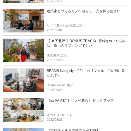
2021/05/13
建築家とつくるリノベ暮らし！光を操る住まい
リノベ暮らしの先輩に聞く！
2021/05/02
【 ＃下北沢 】BONUS TRACKに収録されているの
は、街へのラブソングでした
街の先輩に聞く！
2021/05/25
BEAMS living style 024 - カリフォルニアの風に吹
かれて -
BEAMS living style
2022/08/29
【for FAMILY】リノベ暮らし ピックアップ
家づくりのヒント
2022/03/23
【吉祥寺 × ルネ吉祥寺 × 高野舞】