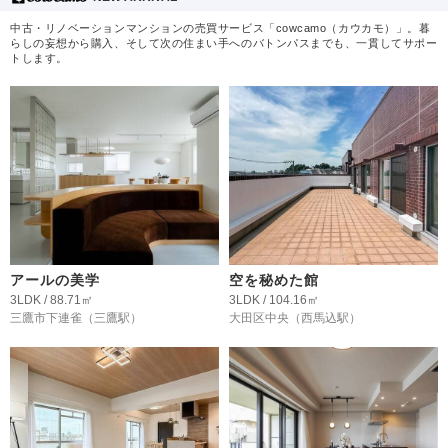
中古・リノベーションマンションの売買サービス「cowcamo（カウカモ）」。暮
らしの妄想から購入、そして次の住まい手へのバトンパスまでも、一貫してサポー
トします。
アールの美学
空を秘めた館
3LDK / 88.71㎡
3LDK / 104.16㎡
三鷹市下連雀
（三鷹駅）
大田区中央
（西馬込駅）