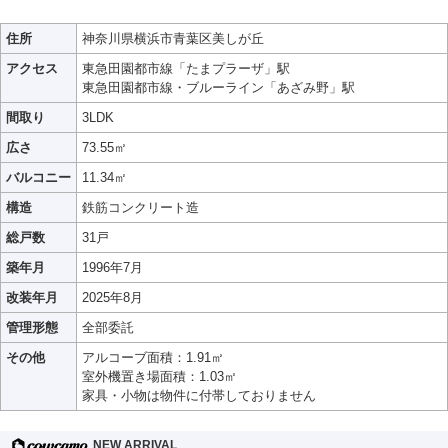
住所
神奈川県横浜市青葉区美しが丘
アクセス
東急田園都市線「たまプラーザ」駅
東急田園都市線・ブルーライン「あざみ野」駅
間取り
3LDK
広さ
73.55㎡
バルコニー
11.34㎡
構造
鉄筋コンクリート造
総戸数
31戸
築年月
1996年7月
改装年月
2025年8月
管理形態
全部委託
その他
アルコーブ面積：1.91㎡
室外機置き場面積：1.03㎡
家具・小物は物件に付帯しておりません
NEW ARRIVAL