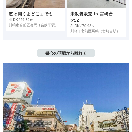
窓は開くよどこまでも
未改装販売 in 宮崎台
4LDK / 96.82㎡
pt.2
川崎市宮前区有馬
（宮前平駅）
3LDK / 70.93㎡
川崎市宮前区馬絹
（宮崎台駅）
都心の喧騒から離れて