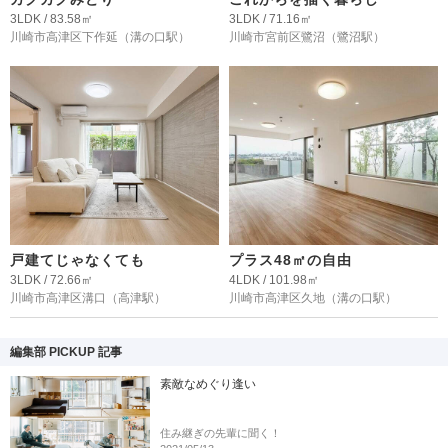
3LDK / 83.58㎡
3LDK / 71.16㎡
川崎市高津区下作延
（溝の口駅）
川崎市宮前区鷺沼
（鷺沼駅）
戸建てじゃなくても
プラス48㎡の自由
3LDK / 72.66㎡
4LDK / 101.98㎡
川崎市高津区溝口
（高津駅）
川崎市高津区久地
（溝の口駅）
編集部 PICKUP 記事
素敵なめぐり逢い
住み継ぎの先輩に聞く！