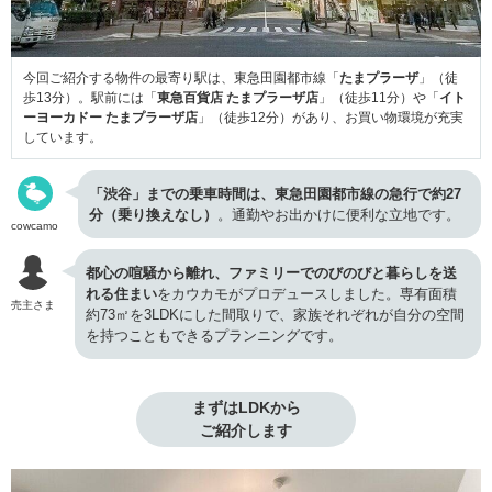
今回ご紹介する物件の最寄り駅は、東急田園都市線「
たまプラーザ
」（徒
歩13分）。駅前には「
東急百貨店 たまプラーザ店
」（徒歩11分）や「
イト
ーヨーカドー たまプラーザ店
」（徒歩12分）があり、お買い物環境が充実
しています。
「渋谷」までの乗車時間は、東急田園都市線の急行で約27
分（乗り換えなし）
。通勤やお出かけに便利な立地です。
cowcamo
都心の喧騒から離れ、ファミリーでのびのびと暮らしを送
れる住まい
をカウカモがプロデュースしました。専有面積
売主さま
約73㎡を3LDKにした間取りで、家族それぞれが自分の空間
を持つこともできるプランニングです。
まずはLDKから

ご紹介します