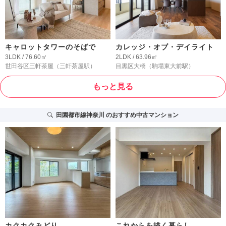
キャロットタワーのそばで
カレッジ・オブ・デイライト
3LDK / 76.60㎡
2LDK / 63.96㎡
世田谷区三軒茶屋
（三軒茶屋駅）
目黒区大橋
（駒場東大前駅）
もっと見る
田園都市線神奈川
のおすすめ中古マンション
カクカクみどり
これからを描く暮らし