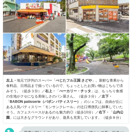
左上・
地元で評判のスーパー「
べじたフル王国 さどや
」。新鮮な青果から
食料品、日用品まで揃っているので、ちょっとしたお買い物はこちらで済
みそう。（徒歩３分）／
右上・
「
べーカリー・チッタ
」は、もっちり食感
の生地がクセになる美味しさのパン屋さん。（徒歩３分）／
左下・
「
BABON patisserie（バボン パティスリー）
」のシェフは、自由が丘に
ある人気パティスリー「モンサンクレール」の辻口博啓氏に師事していた
そう。カフェスペースがあるのも魅力的◎（徒歩10分）／
右下・
「
山内公
園
」には大きなグラウンドがあり、遊具も充実しています。（徒歩８分）