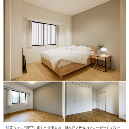
洋室Ｂは共用廊下に面した北東向き。折れ戸２枚分のクローゼットを設け