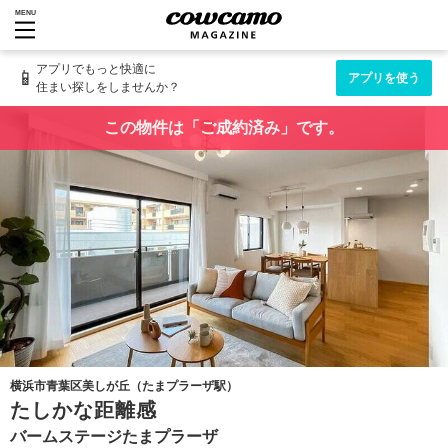
MENU
アプリでもっと快適に
📱
アプリを使う
住まい探しをしませんか？
この物件は「ご成約済み」です。
横浜市青葉区美しが丘（たまプラーザ駅）
たしかな距離感
バームステージたまプラーザ