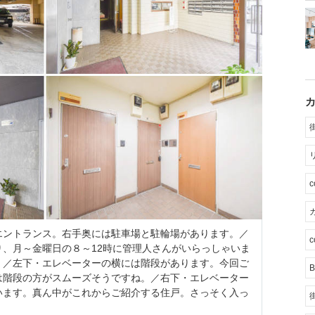
カ
エントランス。右手奥には駐車場と駐輪場があります。／
c
、月～金曜日の８～12時に管理人さんがいらっしゃいま
。／左下・エレベーターの横には階段があります。今回ご
B
は階段の方がスムーズそうですね。／右下・エレベーター
います。真ん中がこれからご紹介する住戸。さっそく入っ