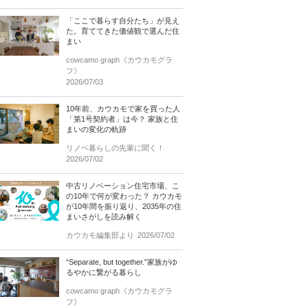
「ここで暮らす自分たち」が見え
た。育ててきた価値観で選んだ住
まい
cowcamo graph《カウカモグラ
フ》
2026/07/03
10年前、カウカモで家を買った人
「第1号契約者」は今？ 家族と住
まいの変化の軌跡
リノベ暮らしの先輩に聞く！
2026/07/02
中古リノベーション住宅市場、こ
の10年で何が変わった？ カウカモ
が10年間を振り返り、2035年の住
まいさがしを読み解く
カウカモ編集部より
2026/07/02
“Separate, but together.”家族がゆ
るやかに繋がる暮らし
cowcamo graph《カウカモグラ
フ》