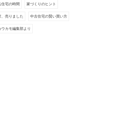
名住宅の時間
家づくりのヒント
家、売りました
中古住宅の賢い買い方
カウカモ編集部より