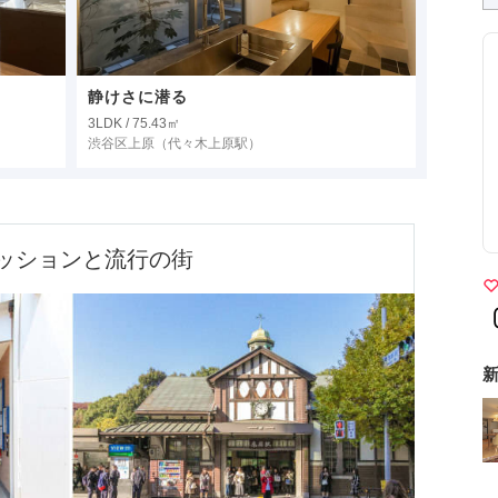
静けさに潜る
3LDK / 75.43㎡
渋谷区上原
（代々木上原駅）
ッションと流行の街
新