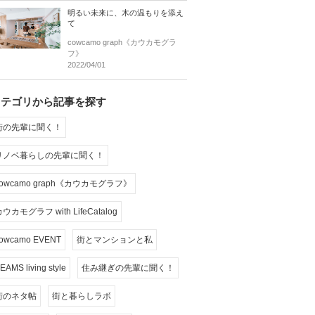
明るい未来に、木の温もりを添え
て
cowcamo graph《カウカモグラ
フ》
2022/04/01
カテゴリから記事を探す
街の先輩に聞く！
リノベ暮らしの先輩に聞く！
cowcamo graph《カウカモグラフ》
ウカモグラフ with LifeCatalog
owcamo EVENT
街とマンションと私
EAMS living style
住み継ぎの先輩に聞く！
街のネタ帖
街と暮らしラボ