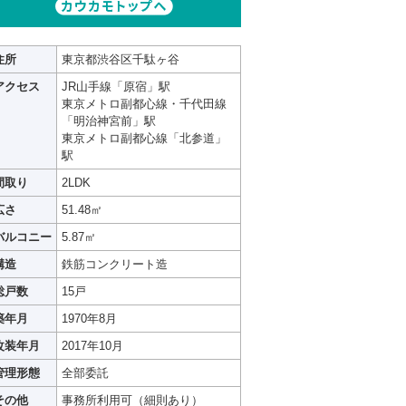
住所
東京都渋谷区千駄ヶ谷
アクセス
JR山手線「原宿」駅
東京メトロ副都心線・千代田線
「明治神宮前」駅
東京メトロ副都心線「北参道」
駅
間取り
2LDK
広さ
51.48㎡
バルコニー
5.87㎡
構造
鉄筋コンクリート造
総戸数
15戸
築年月
1970年8月
改装年月
2017年10月
管理形態
全部委託
その他
事務所利用可（細則あり）