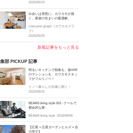
2026/06/19
出会いは突然に。カウカモが描
く、家族の住まいの最適解。
cowcamo graph《カウカモグラ
フ》
2026/05/29
新着記事をもっと見る
集部 PICKUP 記事
明るいキッチンで朝食を。築43年
のマンションを、カウカモスタッ
フがフルリノベ！
リノベ暮らしの先輩に聞く！
2020/09/15
BEAMS living style 001 -クールで
都会的な家-
BEAMS living style
2018/09/06
【広尾 × 広尾ガーデンヒルズ × 吉
川琴子】