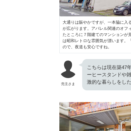
大通りは賑やかですが、一本脇に入
が広がります。アパレル関連のオフ
たところに７階建てのマンションが見
は昭和レトロな雰囲気が漂います。
ので、夜道も安心ですね。
こちらは現在築47
ーヒースタンドや
激的な暮らしをし
売主さま