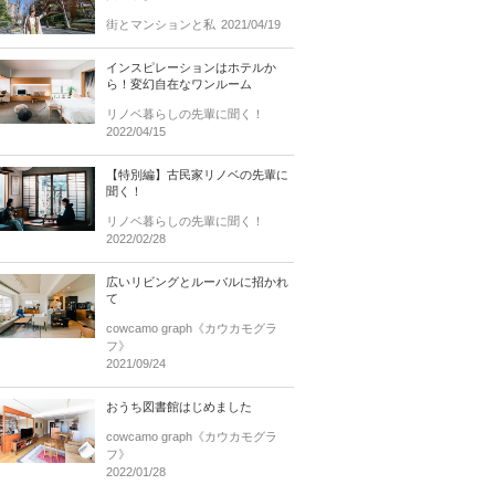
街とマンションと私
2021/04/19
インスピレーションはホテルか
ら！変幻自在なワンルーム
リノベ暮らしの先輩に聞く！
2022/04/15
【特別編】古民家リノベの先輩に
聞く！
リノベ暮らしの先輩に聞く！
2022/02/28
広いリビングとルーバルに招かれ
て
cowcamo graph《カウカモグラ
フ》
2021/09/24
おうち図書館はじめました
cowcamo graph《カウカモグラ
フ》
2022/01/28