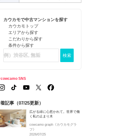
カウカモで中古マンションを探す
カウカモトップ
エリアから探す
こだわりから探す
条件から探す
検索
cowcamo SNS
着記事（07/25更新）
広がる緑に心惹かれて。世界で働
く私の止まり木
cowcamo graph《カウカモグラ
フ》
2026/07/25