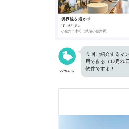
境界線を溶かす
1R / 62.18㎡
小金井市中町
（武蔵小金井駅）
今回ご紹介するマン
用できる（12月2
物件ですよ！
cowcamo