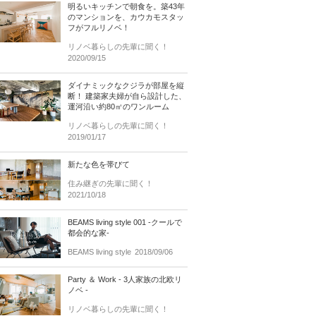
明るいキッチンで朝食を。築43年
のマンションを、カウカモスタッ
フがフルリノベ！
リノベ暮らしの先輩に聞く！
2020/09/15
ダイナミックなクジラが部屋を縦
断！ 建築家夫婦が自ら設計した、
運河沿い約80㎡のワンルーム
リノベ暮らしの先輩に聞く！
2019/01/17
新たな色を帯びて
住み継ぎの先輩に聞く！
2021/10/18
BEAMS living style 001 -クールで
都会的な家-
BEAMS living style
2018/09/06
Party ＆ Work - 3人家族の北欧リ
ノベ -
リノベ暮らしの先輩に聞く！