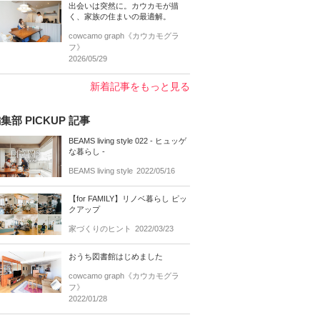
出会いは突然に。カウカモが描
く、家族の住まいの最適解。
cowcamo graph《カウカモグラ
フ》
2026/05/29
新着記事をもっと見る
集部 PICKUP 記事
BEAMS living style 022 - ヒュッゲ
な暮らし -
BEAMS living style
2022/05/16
【for FAMILY】リノベ暮らし ピッ
クアップ
家づくりのヒント
2022/03/23
おうち図書館はじめました
cowcamo graph《カウカモグラ
フ》
2022/01/28