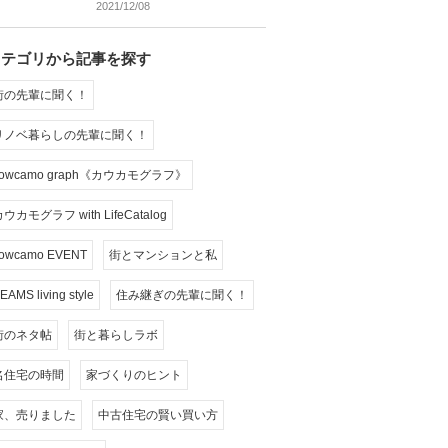
2021/12/08
カテゴリから記事を探す
街の先輩に聞く！
リノベ暮らしの先輩に聞く！
cowcamo graph《カウカモグラフ》
ウカモグラフ with LifeCatalog
owcamo EVENT
街とマンションと私
EAMS living style
住み継ぎの先輩に聞く！
街のネタ帖
街と暮らしラボ
名住宅の時間
家づくりのヒント
家、売りました
中古住宅の賢い買い方