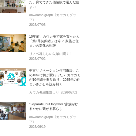
た。育ててきた価値観で選んだ住
まい
cowcamo graph《カウカモグラ
フ》
2026/07/03
10年前、カウカモで家を買った人
「第1号契約者」は今？ 家族と住
まいの変化の軌跡
リノベ暮らしの先輩に聞く！
2026/07/02
中古リノベーション住宅市場、こ
の10年で何が変わった？ カウカモ
が10年間を振り返り、2035年の住
まいさがしを読み解く
カウカモ編集部より
2026/07/02
“Separate, but together.”家族がゆ
るやかに繋がる暮らし
cowcamo graph《カウカモグラ
フ》
2026/06/19