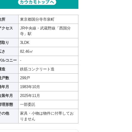
住所
東京都国分寺市泉町
アクセス
JR中央線・武蔵野線「西国分
寺」駅
間取り
3LDK
広さ
82.46㎡
バルコニー
-
構造
鉄筋コンクリート造
総戸数
299戸
築年月
1983年10月
改装年月
2025年11月
管理形態
一部委託
その他
家具・小物は物件に付帯してお
りません