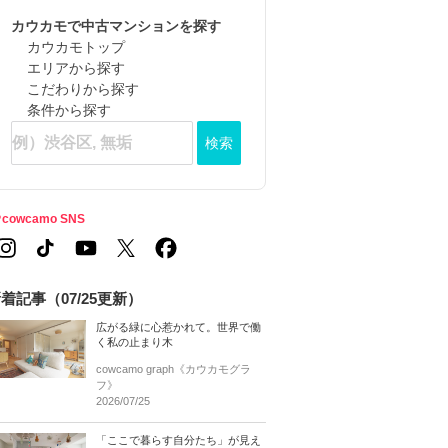
カウカモで中古マンションを探す
カウカモトップ
エリアから探す
こだわりから探す
条件から探す
検索
cowcamo SNS
着記事（07/25更新）
広がる緑に心惹かれて。世界で働
く私の止まり木
cowcamo graph《カウカモグラ
フ》
2026/07/25
「ここで暮らす自分たち」が見え