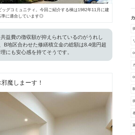
のビッグコミュニティ。今回ご紹介する棟は1982年11月に建
基準に適合しています◎
、共益費の徴収額が抑えられているのがうれし
、B地区合わせた修繕積立金の総額は8.4億円超
管理にも安心感を持てそうです。
カ
c
お邪魔しまーす！
B