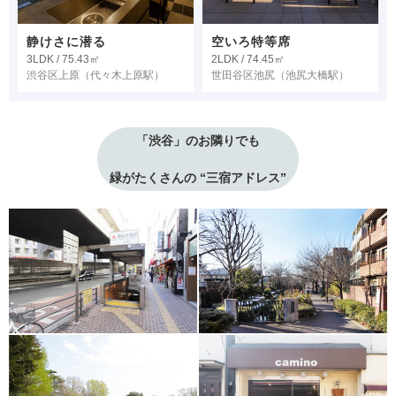
静けさに潜る
空いろ特等席
3LDK / 75.43㎡
2LDK / 74.45㎡
渋谷区上原
（代々木上原駅）
世田谷区池尻
（池尻大橋駅）
「渋谷」のお隣りでも
緑がたくさんの “三宿アドレス”