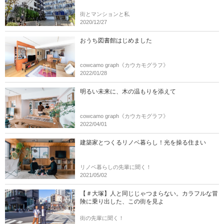
街とマンションと私
2020/12/27
おうち図書館はじめました
cowcamo graph《カウカモグラフ》
2022/01/28
明るい未来に、木の温もりを添えて
cowcamo graph《カウカモグラフ》
2022/04/01
建築家とつくるリノベ暮らし！光を操る住まい
リノベ暮らしの先輩に聞く！
2021/05/02
【＃大塚】人と同じじゃつまらない。カラフルな冒
険に乗り出した、この街を見よ
街の先輩に聞く！