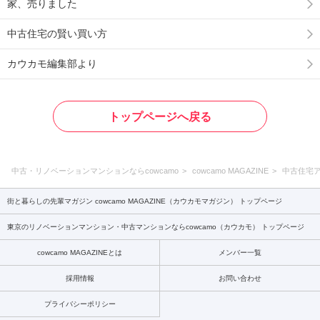
家、売りました
中古住宅の賢い買い方
カウカモ編集部より
トップページへ戻る
中古・リノベーションマンションならcowcamo
cowcamo MAGAZINE
中古住宅
街と暮らしの先輩マガジン cowcamo MAGAZINE（カウカモマガジン） トップページ
東京のリノベーションマンション・中古マンションならcowcamo（カウカモ） トップページ
cowcamo MAGAZINEとは
メンバー一覧
採用情報
お問い合わせ
プライバシーポリシー