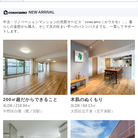
NEW ARRIVAL
中古・リノベーションマンションの売買サービス「cowcamo（カウカモ）」。暮
らしの妄想から購入、そして次の住まい手へのバトンパスまでも、一貫してサポー
トします。
200㎡超だからできること
木肌のぬくもり
4LDK / 218.94㎡
3LDK / 64.13㎡
中野区白鷺
（鷺ノ宮駅）
大田区北千束
（北千束駅）