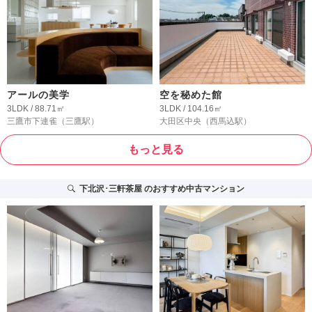
アールの美学
空を秘めた館
3LDK / 88.71㎡
3LDK / 104.16㎡
三鷹市下連雀
（三鷹駅）
大田区中央
（西馬込駅）
もっと見る
下北沢･三軒茶屋
のおすすめ中古マンション