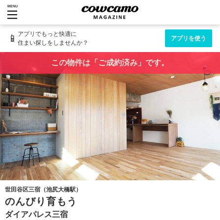
MENU
アプリでもっと快適に
📱
アプリを使う
住まい探しをしませんか？
この物件は「ご成約済み」です。
世田谷区三宿（池尻大橋駅）
のんびり育もう
ダイアパレス三宿