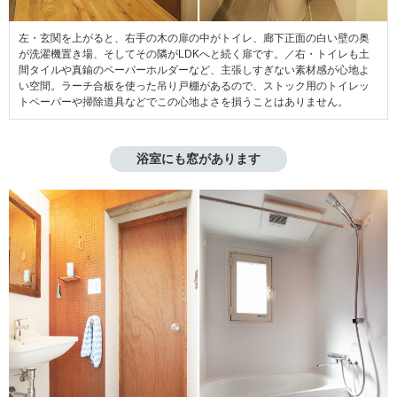
左・玄関を上がると、右手の木の扉の中がトイレ、廊下正面の白い壁の奥
が洗濯機置き場、そしてその隣がLDKへと続く扉です。／右・トイレも土
間タイルや真鍮のペーパーホルダーなど、主張しすぎない素材感が心地よ
い空間。ラーチ合板を使った吊り戸棚があるので、ストック用のトイレッ
トペーパーや掃除道具などでこの心地よさを損うことはありません。
浴室にも窓があります