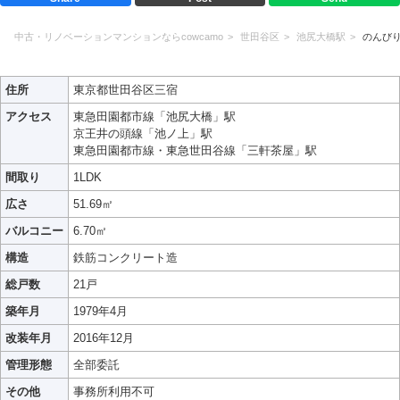
中古・リノベーションマンションならcowcamo
世田谷区
池尻大橋駅
のんび
住所
東京都世田谷区三宿
アクセス
東急田園都市線「池尻大橋」駅
京王井の頭線「池ノ上」駅
東急田園都市線・東急世田谷線「三軒茶屋」駅
間取り
1LDK
広さ
51.69㎡
バルコニー
6.70㎡
構造
鉄筋コンクリート造
総戸数
21戸
築年月
1979年4月
改装年月
2016年12月
管理形態
全部委託
その他
事務所利用不可