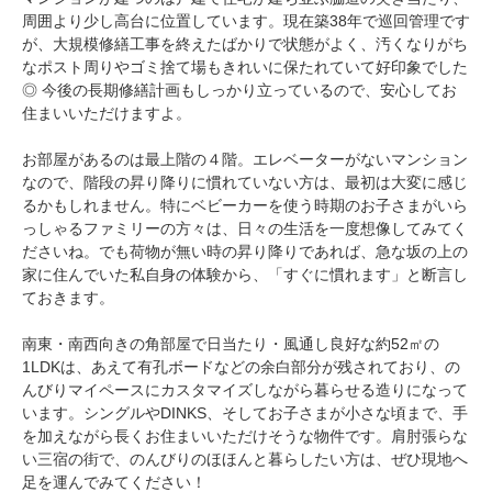
周囲より少し高台に位置しています。現在築38年で巡回管理です
が、大規模修繕工事を終えたばかりで状態がよく、汚くなりがち
なポスト周りやゴミ捨て場もきれいに保たれていて好印象でした
◎ 今後の長期修繕計画もしっかり立っているので、安心してお
住まいいただけますよ。
お部屋があるのは最上階の４階。エレベーターがないマンション
なので、階段の昇り降りに慣れていない方は、最初は大変に感じ
るかもしれません。特にベビーカーを使う時期のお子さまがいら
っしゃるファミリーの方々は、日々の生活を一度想像してみてく
ださいね。でも荷物が無い時の昇り降りであれば、急な坂の上の
家に住んでいた私自身の体験から、「すぐに慣れます」と断言し
ておきます。
南東・南西向きの角部屋で日当たり・風通し良好な約52㎡の
1LDKは、あえて有孔ボードなどの余白部分が残されており、の
んびりマイペースにカスタマイズしながら暮らせる造りになって
います。シングルやDINKS、そしてお子さまが小さな頃まで、手
を加えながら長くお住まいいただけそうな物件です。肩肘張らな
い三宿の街で、のんびりのほほんと暮らしたい方は、ぜひ現地へ
足を運んでみてください！