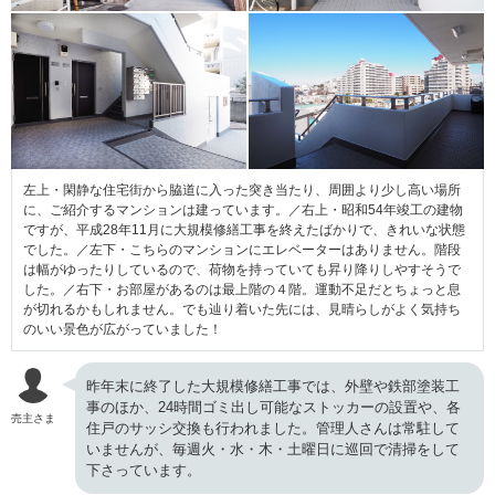
左上・閑静な住宅街から脇道に入った突き当たり、周囲より少し高い場所
に、ご紹介するマンションは建っています。／右上・昭和54年竣工の建物
ですが、平成28年11月に大規模修繕工事を終えたばかりで、きれいな状態
でした。／左下・こちらのマンションにエレベーターはありません。階段
は幅がゆったりしているので、荷物を持っていても昇り降りしやすそうで
した。／右下・お部屋があるのは最上階の４階。運動不足だとちょっと息
が切れるかもしれません。でも辿り着いた先には、見晴らしがよく気持ち
のいい景色が広がっていました！
昨年末に終了した大規模修繕工事では、外壁や鉄部塗装工
事のほか、24時間ゴミ出し可能なストッカーの設置や、各
売主さま
住戸のサッシ交換も行われました。管理人さんは常駐して
いませんが、毎週火・水・木・土曜日に巡回で清掃をして
下さっています。