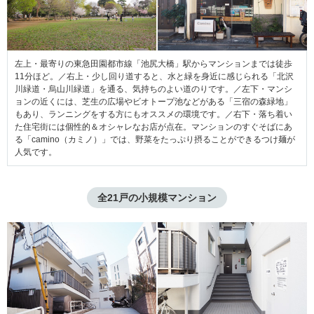
左上・最寄りの東急田園都市線「池尻大橋」駅からマンションまでは徒歩
11分ほど。／右上・少し回り道すると、水と緑を身近に感じられる「北沢
川緑道・烏山川緑道」を通る、気持ちのよい道のりです。／左下・マンシ
ョンの近くには、芝生の広場やビオトープ池などがある「三宿の森緑地」
もあり、ランニングをする方にもオススメの環境です。／右下・落ち着い
た住宅街には個性的＆オシャレなお店が点在。マンションのすぐそばにあ
る「camino（カミノ）」では、野菜をたっぷり摂ることができるつけ麺が
人気です。
全21戸の小規模マンション