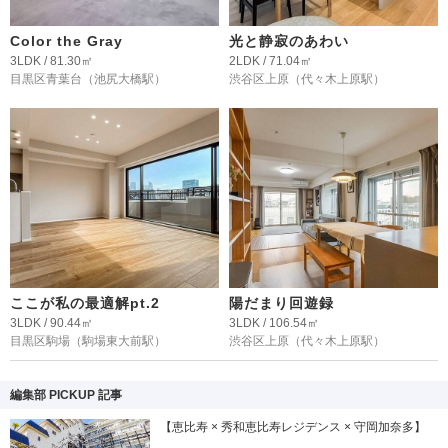
Color the Gray
光と静寂のあわい
3LDK / 81.30㎡
2LDK / 71.04㎡
目黒区青葉台
（池尻大橋駅）
渋谷区上原
（代々木上原駅）
ここが私の最適解pt.2
陽だまり回遊録
3LDK / 90.44㎡
3LDK / 106.54㎡
目黒区駒場
（駒場東大前駅）
渋谷区上原
（代々木上原駅）
編集部 PICKUP 記事
【恵比寿 × 秀和恵比寿レジデンス × 守岡加奈多】