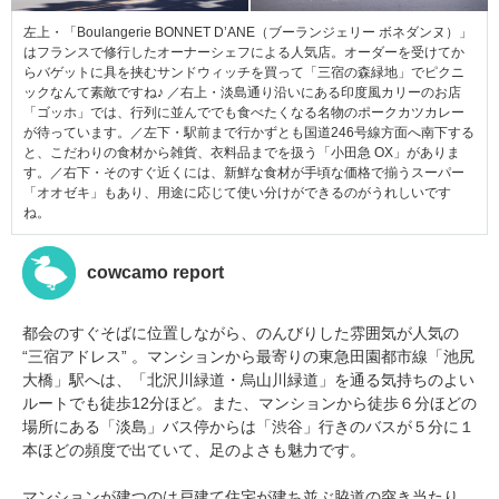
左上・「Boulangerie BONNET D’ANE（ブーランジェリー ボネダンヌ）」
はフランスで修行したオーナーシェフによる人気店。オーダーを受けてか
らバゲットに具を挟むサンドウィッチを買って「三宿の森緑地」でピクニ
ックなんて素敵ですね♪ ／右上・淡島通り沿いにある印度風カリーのお店
「ゴッホ」では、行列に並んででも食べたくなる名物のポークカツカレー
が待っています。／左下・駅前まで行かずとも国道246号線方面へ南下する
と、こだわりの食材から雑貨、衣料品までを扱う「小田急 OX」がありま
す。／右下・そのすぐ近くには、新鮮な食材が手頃な価格で揃うスーパー
「オオゼキ」もあり、用途に応じて使い分けができるのがうれしいです
ね。
cowcamo report
都会のすぐそばに位置しながら、のんびりした雰囲気が人気の
“三宿アドレス” 。マンションから最寄りの東急田園都市線「池尻
大橋」駅へは、「北沢川緑道・烏山川緑道」を通る気持ちのよい
ルートでも徒歩12分ほど。また、マンションから徒歩６分ほどの
場所にある「淡島」バス停からは「渋谷」行きのバスが５分に１
本ほどの頻度で出ていて、足のよさも魅力です。
マンションが建つのは戸建て住宅が建ち並ぶ脇道の突き当たり、