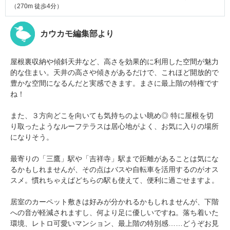
（270m 徒歩4分）
カウカモ編集部より
屋根裏収納や傾斜天井など、高さを効果的に利用した空間が魅力
的な住まい。天井の高さや傾きがあるだけで、これほど開放的で
豊かな空間になるんだと実感できます。まさに最上階の特権です
ね！
また、３方向どこを向いても気持ちのよい眺め◎ 特に屋根を切
り取ったようなルーフテラスは居心地がよく、お気に入りの場所
になりそう。
最寄りの「三鷹」駅や「吉祥寺」駅まで距離があることは気にな
るかもしれませんが、その点はバスや自転車を活用するのがオス
スメ。慣れちゃえばどちらの駅も使えて、便利に過ごせますよ。
居室のカーペット敷きは好みが分かれるかもしれませんが、下階
への音が軽減されますし、何より足に優しいですね。落ち着いた
環境、レトロ可愛いマンション、最上階の特別感……どうぞお見