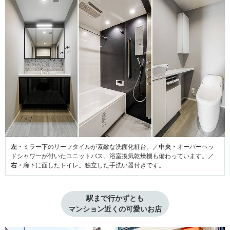
左・
ミラー下のリーフタイルが素敵な洗面化粧台。／
中央・
オーバーヘッ
ドシャワーが付いたユニットバス。浴室換気乾燥機も備わっています。／
右・
廊下に面したトイレ。独立した手洗い器付きです。
駅まで行かずとも

マンション近くの可愛いお店