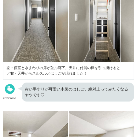
左・
個室と水まわりの扉が並ぶ廊下。天井に付属の棒を引っ掛けると……
／
右・
天井からスルスルとはしごが現れました！
赤い手すりが可愛い木製のはしご。絶対上ってみたくなる
ヤツです♡
cowcamo