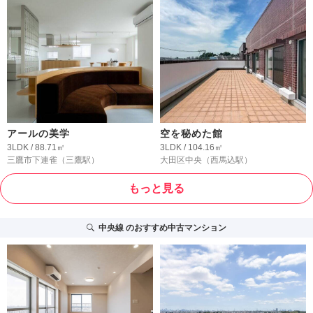
アールの美学
空を秘めた館
3LDK / 88.71㎡
3LDK / 104.16㎡
三鷹市下連雀
（三鷹駅）
大田区中央
（西馬込駅）
もっと見る
中央線
のおすすめ中古マンション