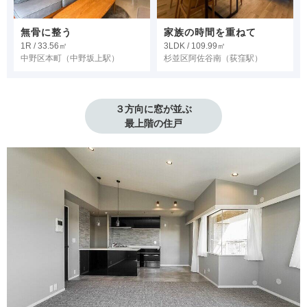
無骨に整う
家族の時間を重ねて
1R / 33.56㎡
3LDK / 109.99㎡
中野区本町
（中野坂上駅）
杉並区阿佐谷南
（荻窪駅）
３方向に窓が並ぶ

最上階の住戸