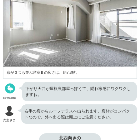
窓が３つも並ぶ洋室Ｂの広さは、約7.3帖。
下がり天井が屋根裏部屋っぽくて、隠れ家感にワクワクし
ますね。
cowcamo
右手の窓からルーフテラスへ出られます。窓枠がコンパク
トなので、外へ出る際は頭上にご注意ください。
売主さま
北西向きの
