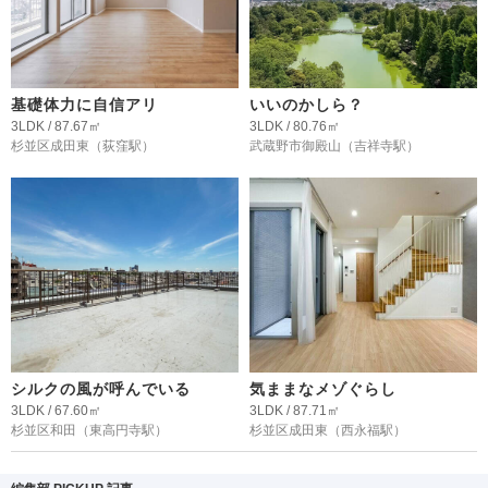
基礎体力に自信アリ
いいのかしら？
3LDK / 87.67㎡
3LDK / 80.76㎡
杉並区成田東
（荻窪駅）
武蔵野市御殿山
（吉祥寺駅）
シルクの風が呼んでいる
気ままなメゾぐらし
3LDK / 67.60㎡
3LDK / 87.71㎡
杉並区和田
（東高円寺駅）
杉並区成田東
（西永福駅）