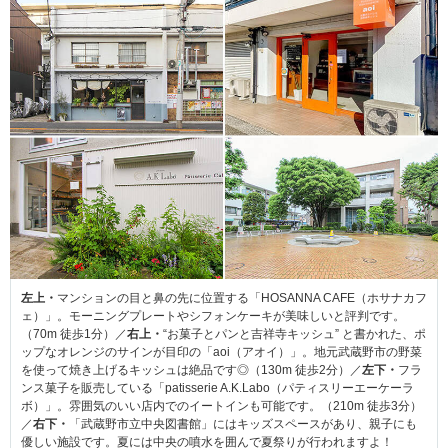
左上・
マンションの目と鼻の先に位置する「HOSANNA CAFE（ホサナカフ
ェ）」。モーニングプレートやシフォンケーキが美味しいと評判です。
（70m 徒歩1分）／
右上・
“お菓子とパンと吉祥寺キッシュ” と書かれた、ポ
ップなオレンジのサインが目印の「aoi（アオイ）」。地元武蔵野市の野菜
を使って焼き上げるキッシュは絶品です◎（130m 徒歩2分）／
左下・
フラ
ンス菓子を販売している「patisserie A.K.Labo（パティスリーエーケーラ
ボ）」。雰囲気のいい店内でのイートインも可能です。（210m 徒歩3分）
／
右下・
「武蔵野市立中央図書館」にはキッズスペースがあり、親子にも
優しい施設です。夏には中央の噴水を囲んで夏祭りが行われますよ！