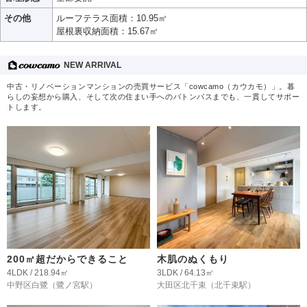
その他
ルーフテラス面積：10.95㎡
屋根裏収納面積：15.67㎡
NEW ARRIVAL
中古・リノベーションマンションの売買サービス「cowcamo（カウカモ）」。暮
らしの妄想から購入、そして次の住まい手へのバトンパスまでも、一貫してサポー
トします。
200㎡超だからできること
木肌のぬくもり
4LDK / 218.94㎡
3LDK / 64.13㎡
中野区白鷺
（鷺ノ宮駅）
大田区北千束
（北千束駅）