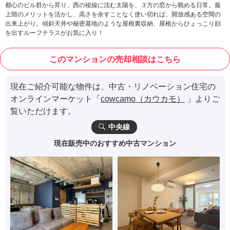
都心のビル群から昇り、西の稜線に沈む太陽を、３方の窓から眺める日常。最
上階のメリットを活かし、高さを余すことなく使い切れば、開放感ある空間の
出来上がり。傾斜天井や秘密基地のような屋根裏収納、屋根からひょっこり顔
を出すルーフテラスがお気に入り！
このマンションの売却相談はこちら
現在ご紹介可能な物件は、中古・リノベーション住宅の
オンラインマーケット「
cowcamo（カウカモ）
」よりご
覧いただけます。
中央線
現在販売中のおすすめ中古マンション