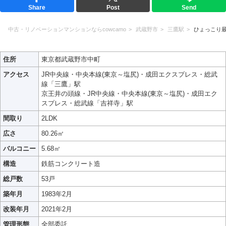
Share
Post
Send
中古・リノベーションマンションならcowcamo
武蔵野市
三鷹駅
ひょっこり
住所
東京都武蔵野市中町
アクセス
JR中央線・中央本線(東京～塩尻)・成田エクスプレス・総武
線「三鷹」駅
京王井の頭線・JR中央線・中央本線(東京～塩尻)・成田エク
スプレス・総武線「吉祥寺」駅
間取り
2LDK
広さ
80.26㎡
バルコニー
5.68㎡
構造
鉄筋コンクリート造
総戸数
53戸
築年月
1983年2月
改装年月
2021年2月
管理形態
全部委託