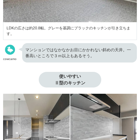
LDKの広さは約20.8帖。グレーを基調にブラックのキッチンが引き立ちま
す。
マンションではなかなかお目にかかれない斜めの天井。一
番高いところで３ｍ以上もあるそう。
cowcamo
使いやすい

Ⅱ型のキッチン