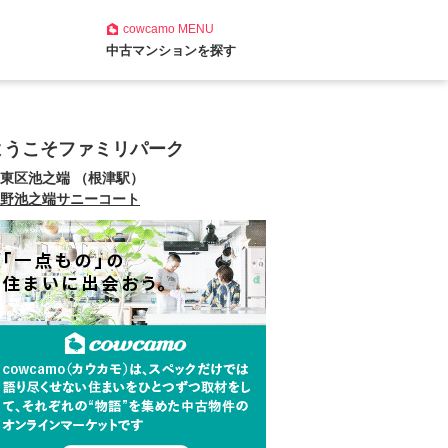
cowcamo
MENU
中古マンションを探す
ようこそファミリパーク
東区池之端 （根津駅）
野池之端サニーコート