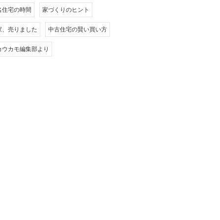
名住宅の時間
家づくりのヒント
家、売りました
中古住宅の賢い買い方
カウカモ編集部より