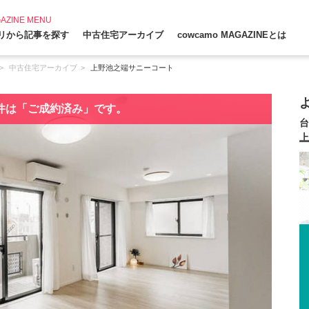
AZINE MENU
リから記事を探す
中古住宅アーカイブ
cowcamo MAGAZINEとは
中古住宅アーカイブ
上野池之端サニーコート
件は「ご成約済み」です。
台
上