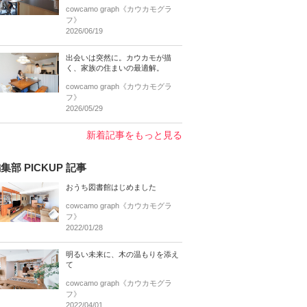
cowcamo graph《カウカモグラ
フ》
2026/06/19
出会いは突然に。カウカモが描
く、家族の住まいの最適解。
cowcamo graph《カウカモグラ
フ》
2026/05/29
新着記事をもっと見る
集部 PICKUP 記事
おうち図書館はじめました
cowcamo graph《カウカモグラ
フ》
2022/01/28
明るい未来に、木の温もりを添え
て
cowcamo graph《カウカモグラ
フ》
2022/04/01