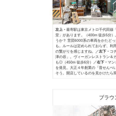
左上・
最寄駅は東京メトロ千代田線
堂」があります。（400m 徒歩5分）
うか？ 営団6000系の車両をかたど
も。ルールは定められておらず、利
の繋がりを感じますね。／
左下・
コ
津の谷」。ヴィーガンレストラン＆
も◎（450m 徒歩6分）／
右下・
マン
を発見。大正４年創業の「昔せんべ
そう。開店しているのを見かけたら飛び
ブラウ