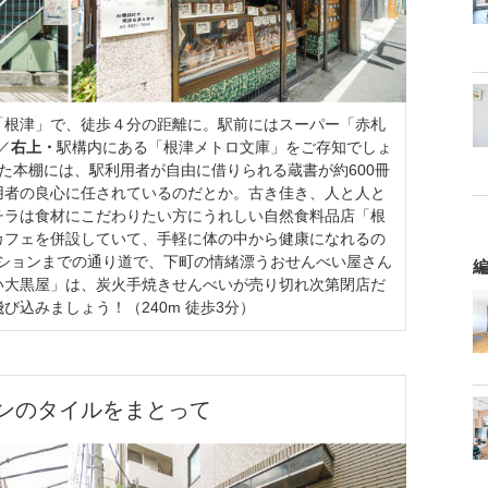
「根津」で、徒歩４分の距離に。駅前にはスーパー「赤札
／
右上・
駅構内にある「根津メトロ文庫」をご存知でしょ
った本棚には、駅利用者が自由に借りられる蔵書が約600冊
用者の良心に任されているのだとか。古き佳き、人と人と
チラは食材にこだわりたい方にうれしい自然食料品店「根
カフェを併設していて、手軽に体の中から健康になれるの
ションまでの通り道で、下町の情緒漂うおせんべい屋さん
編
い大黒屋」は、炭火手焼きせんべいが売り切れ次第閉店だ
込みましょう！（240m 徒歩3分）
ンのタイルをまとって