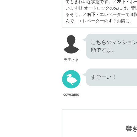
てもきれいな状態です。／
左下・
ホ
います◎ オートロックの先には、
るそう。／
右下・
エレベーターで３
んで、エレベーターのすぐお隣に。
こちらのマンショ
能ですよ。
売主さま
すごーい！
cowcamo
響