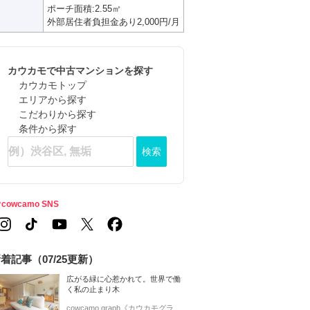
ポーチ面積:2.55㎡
外部居住者負担金あり2,000円/月
カウカモで中古マンションを探す
カウカモトップ
エリアから探す
こだわりから探す
条件から探す
検索
cowcamo SNS
着記事（07/25更新）
広がる緑に心惹かれて。世界で働
く私の止まり木
cowcamo graph《カウカモグラ