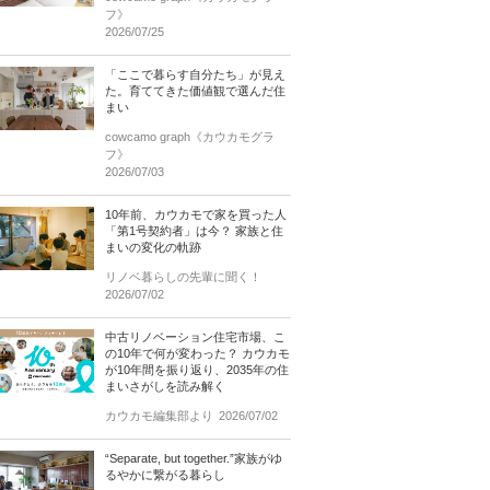
フ》
2026/07/25
「ここで暮らす自分たち」が見え
た。育ててきた価値観で選んだ住
まい
cowcamo graph《カウカモグラ
フ》
2026/07/03
10年前、カウカモで家を買った人
「第1号契約者」は今？ 家族と住
まいの変化の軌跡
リノベ暮らしの先輩に聞く！
2026/07/02
中古リノベーション住宅市場、こ
の10年で何が変わった？ カウカモ
が10年間を振り返り、2035年の住
まいさがしを読み解く
カウカモ編集部より
2026/07/02
“Separate, but together.”家族がゆ
るやかに繋がる暮らし