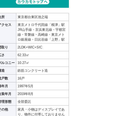
住所
東京都台東区池之端
アクセス
東京メトロ千代田線「根津」駅
JR山手線・京浜東北線・宇都宮
線・常磐線・高崎線・東京メト
ロ銀座線・日比谷線「上野」駅
間取り
2LDK+WIC+SIC
広さ
62.33㎡
バルコニー
10.27㎡
構造
鉄筋コンクリート造
総戸数
16戸
築年月
1997年5月
改装年月
2019年8月
管理形態
全部委託
その他
家具・小物はディスプレイであ
り、物件に付帯しておりません