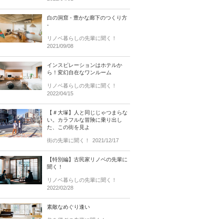
白の洞窟 - 豊かな廊下のつくり方
-
リノベ暮らしの先輩に聞く！
2021/09/08
インスピレーションはホテルか
ら！変幻自在なワンルーム
リノベ暮らしの先輩に聞く！
2022/04/15
【＃大塚】人と同じじゃつまらな
い。カラフルな冒険に乗り出し
た、この街を見よ
街の先輩に聞く！
2021/12/17
【特別編】古民家リノベの先輩に
聞く！
リノベ暮らしの先輩に聞く！
2022/02/28
素敵なめぐり逢い