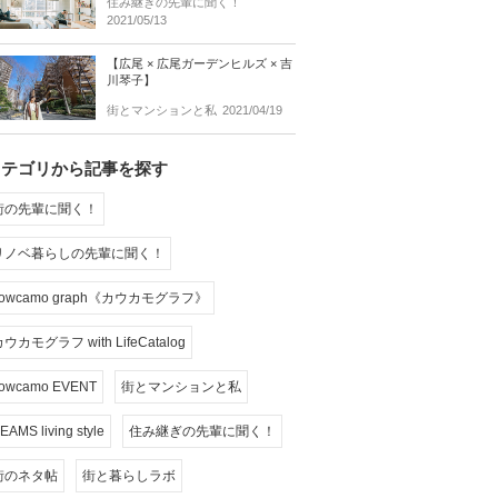
住み継ぎの先輩に聞く！
2021/05/13
【広尾 × 広尾ガーデンヒルズ × 吉
川琴子】
街とマンションと私
2021/04/19
カテゴリから記事を探す
街の先輩に聞く！
リノベ暮らしの先輩に聞く！
cowcamo graph《カウカモグラフ》
ウカモグラフ with LifeCatalog
owcamo EVENT
街とマンションと私
EAMS living style
住み継ぎの先輩に聞く！
街のネタ帖
街と暮らしラボ