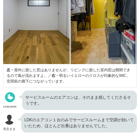
左・
屋外に面した窓はありませんが、リビングに面した室内窓は開閉でき
るので風が流れますよ。／
右・
明るいイエローのクロスが印象的なWIC。
玄関前の廊下につながっています。
サービスルームのエアコンは、そのまま残してくださるそ
うです。
cowcamo
LDKのエアコン１台のみでサービスルームまで空調が効いて
いたため、ほとんど出番はありませんでした。
売主さま