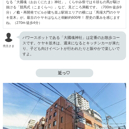
なる「大國魂（おおくにたま）神社」。くらやみ祭では６頭もの馬が駆け
抜ける「競馬式（こまくらべ）」など、見どころ満載です。（700m 徒歩9
分）／
右・
再開発でビルが建ち並ぶ駅前エリアの横には「馬場大門のケヤ
キ並木」が。最古のケヤキはなんと樹齢約600年！ 歴史の重みを感じます
ね。（270m 徒歩4分）
パワースポットである「大國魂神社」は定番のお散歩コー
スです。ケヤキ並木は、週末になるとキッチンカーが来た
売主さま
り、子ども向けイベントが行われたりと賑やかで楽しいで
すよ。
近っ♡ 