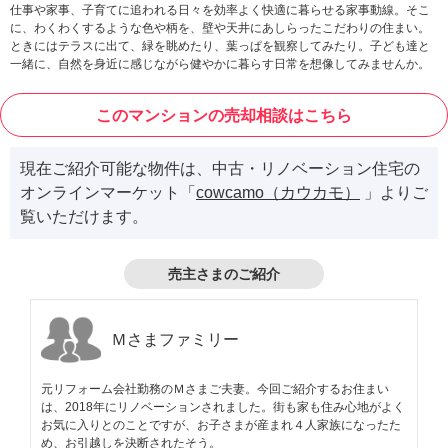
仕事や家事、子育てに追われる日々を効率よく快適に暮らせる家事動線。そこ
に、わくわくするような色や柄を、壁や天井にあしらったこだわりの住まい。
ときにはテラスに出て、緑を眺めたり、葉っぱを観察してみたり。子ども達と
一緒に、自然を身近に感じながら健やかに暮らす日常を想像してみませんか。
このマンションの売却相談はこちら
現在ご紹介可能な物件は、中古・リノベーション住宅の
オンラインマーケット「
cowcamo（カウカモ）
」よりご
覧いただけます。
売主さまのご紹介
Ｍさまファミリー
元リフォーム会社勤務のＭさまご夫妻。今回ご紹介するお住まい
は、2018年にリノベーションされました。街も家も住み心地がよく
お気に入りとのことですが、お子さまが産まれ４人家族になったた
め、お引越しを決断されたそう。