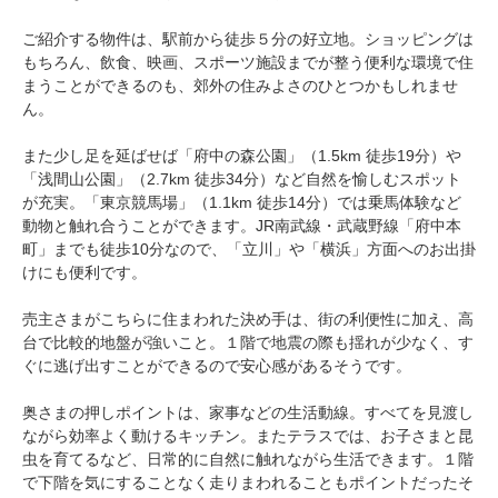
ご紹介する物件は、駅前から徒歩５分の好立地。ショッピングは
もちろん、飲食、映画、スポーツ施設までが整う便利な環境で住
まうことができるのも、郊外の住みよさのひとつかもしれませ
ん。
また少し足を延ばせば「府中の森公園」（1.5km 徒歩19分）や
「浅間山公園」（2.7km 徒歩34分）など自然を愉しむスポット
が充実。「東京競馬場」（1.1km 徒歩14分）では乗馬体験など
動物と触れ合うことができます。JR南武線・武蔵野線「府中本
町」までも徒歩10分なので、「立川」や「横浜」方面へのお出掛
けにも便利です。
売主さまがこちらに住まわれた決め手は、街の利便性に加え、高
台で比較的地盤が強いこと。１階で地震の際も揺れが少なく、す
ぐに逃げ出すことができるので安心感があるそうです。
奥さまの押しポイントは、家事などの生活動線。すべてを見渡し
ながら効率よく動けるキッチン。またテラスでは、お子さまと昆
虫を育てるなど、日常的に自然に触れながら生活できます。１階
で下階を気にすることなく走りまわれることもポイントだったそ