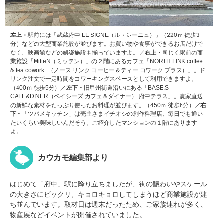
左上・
駅前には「武蔵府中 LE SIGNE（ル・シーニュ）」（220ｍ 徒歩3
分）などの大型商業施設が並びます。お買い物や食事ができるお店だけで
なく、映画館などの娯楽施設も揃っていますよ。／
右上・
同じく駅前の商
業施設「MitteN（ミッテン）」の２階にあるカフェ「NORTH LINK coffee
& tea cowork+（ノース リンク コーヒー＆ティー コワーク プラス）」。ド
リンク注文で一定時間をコワーキングスペースとして利用できますよ。
（400ｍ 徒歩5分）／
左下・
旧甲州街道沿いにある「BASE.S
CAFE&DINER（ベイシーズ カフェ＆ダイナー） 府中テラス」。農家直送
の新鮮な素材をたっぷり使ったお料理が並びます。（450ｍ 徒歩6分）／
右
下・
「ツバメキッチン」は売主さまイチオシの創作料理店。毎日でも通い
たいくらい美味しいんだそう。ご紹介したマンションの１階にあります
よ。
カウカモ編集部より
はじめて「府中」駅に降り立ちましたが、街の賑わいやスケール
の大きさにビックリ。キョロキョロしてしまうほど商業施設が建
ち並んでいます。取材日は週末だったため、ご家族連れが多く、
物産展などイベントが開催されていました。