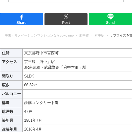
Share
Post
Send
中古・リノベーションマンションならcowcamo
府中市
府中駅
サプライズを
住所
東京都府中市宮西町
アクセス
京王線「府中」駅
JR南武線・武蔵野線「府中本町」駅
間取り
SLDK
広さ
66.32㎡
バルコニー
-
構造
鉄筋コンクリート造
総戸数
47戸
築年月
1981年7月
改装年月
2018年4月