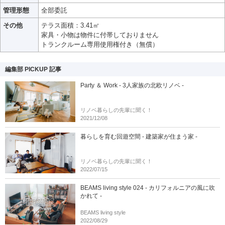
管理形態
全部委託
その他
テラス面積：3.41㎡
家具・小物は物件に付帯しておりません
トランクルーム専用使用権付き（無償）
編集部 PICKUP 記事
Party ＆ Work - 3人家族の北欧リノベ -
リノベ暮らしの先輩に聞く！
2021/12/08
暮らしを育む回遊空間 - 建築家が住まう家 -
リノベ暮らしの先輩に聞く！
2022/07/15
BEAMS living style 024 - カリフォルニアの風に吹
かれて -
BEAMS living style
2022/08/29