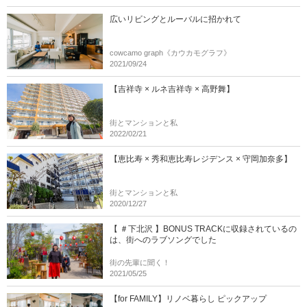
広いリビングとルーバルに招かれて
cowcamo graph《カウカモグラフ》
2021/09/24
【吉祥寺 × ルネ吉祥寺 × 高野舞】
街とマンションと私
2022/02/21
【恵比寿 × 秀和恵比寿レジデンス × 守岡加奈多】
街とマンションと私
2020/12/27
【 ＃下北沢 】BONUS TRACKに収録されているの
は、街へのラブソングでした
街の先輩に聞く！
2021/05/25
【for FAMILY】リノベ暮らし ピックアップ