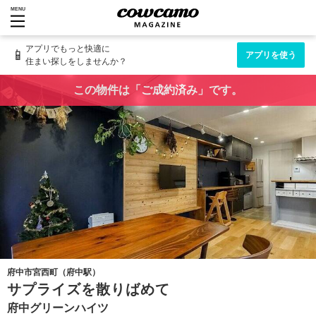
MENU
アプリでもっと快適に
📱
アプリを使う
住まい探しをしませんか？
この物件は「ご成約済み」です。
府中市宮西町（府中駅）
サプライズを散りばめて
府中グリーンハイツ