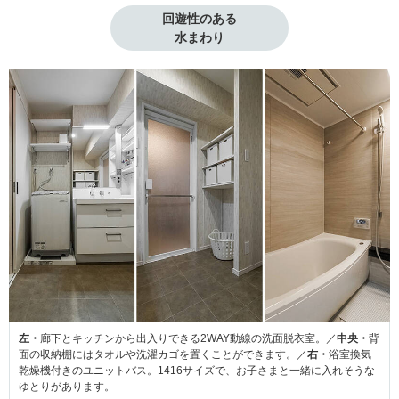
回遊性のある

水まわり
左・
廊下とキッチンから出入りできる2WAY動線の洗面脱衣室。／
中央・
背
面の収納棚にはタオルや洗濯カゴを置くことができます。／
右・
浴室換気
乾燥機付きのユニットバス。1416サイズで、お子さまと一緒に入れそうな
ゆとりがあります。