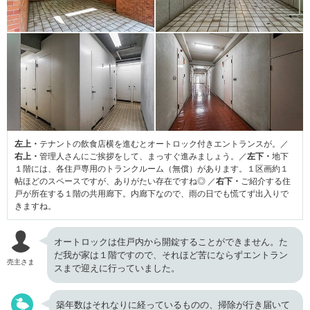
左上・
テナントの飲食店横を進むとオートロック付きエントランスが。／
右上・
管理人さんにご挨拶をして、まっすぐ進みましょう。／
左下・
地下
１階には、各住戸専用のトランクルーム（無償）があります。１区画約１
帖ほどのスペースですが、ありがたい存在ですね◎ ／
右下・
ご紹介する住
戸が所在する１階の共用廊下。内廊下なので、雨の日でも慌てず出入りで
きますね。
オートロックは住戸内から開錠することができません。た
だ我が家は１階ですので、それほど苦にならずエントラン
売主さま
スまで迎えに行っていました。
築年数はそれなりに経っているものの、掃除が行き届いて