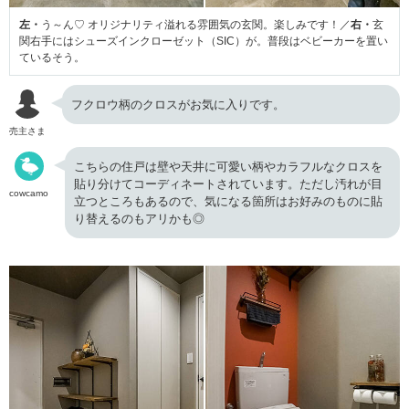
左・
う～ん♡ オリジナリティ溢れる雰囲気の玄関。楽しみです！／
右・
玄
関右手にはシューズインクローゼット（SIC）が。普段はベビーカーを置い
ているそう。
フクロウ柄のクロスがお気に入りです。
売主さま
こちらの住戸は壁や天井に可愛い柄やカラフルなクロスを
貼り分けてコーディネートされています。ただし汚れが目
cowcamo
立つところもあるので、気になる箇所はお好みのものに貼
り替えるのもアリかも◎