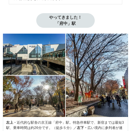
やってきました！

「府中」駅
左上・
近代的な駅舎の京王線「府中」駅。特急停車駅で、新宿までは最短3
駅、乗車時間は約26分です。（徒歩５分）／
左下・
広い境内に参列者が連