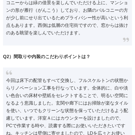
コニーからは緑の借景を楽しんでいただける上に、マンショ
ンの形が雁行（がんこう）しており、お隣のバルコニーの方
が少し前にせり出ているためプライバシー性が高いという利
点もあります。西側は低層の住宅街ですので、窓からは抜け
のある眺望を楽しんでいただけます。
Q2）間取りや内装のこだわりポイントは？
今回は床下の配管もすべて交換し、フルスケルトンの状態か
らリノベーション工事を行なっています。全体的に、白や淡
い色合いの床材や壁紙をセレクトすることで、明るい空間に
なるよう意識しました。玄関や廊下にはお掃除が楽なタイル
を使い、いつでもクリーンな状態を保っていただけるよう配
慮しています。洋室Ａにはカウンターを設けましたので、
PCで作業する時や、読書する際にお使いいただきたいです
ね。キッチンは壁側に寄せましたので、LDを広々とお使い