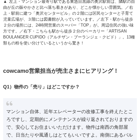
左上・マンション最寄り駅である東急目黒線の奥沢駅前は、隣駅の自
由が丘の賑やかさと比べ落ち着きがあり、どこか懐かしい雰囲気。／右
上・駅前に建つ「奥沢センタービル」の２階には区民センターと子育て
児童広場が、３階には図書館が入っていています。／左下・駅から徒歩
２分の場所には、24時間営業のスーパー「TOP」が。周辺住民の強い味
方です。／右下・こちらも駅から徒歩２分のベーカリー「ARTISAN
BOULANGER CUPIDO（アルチザン・ブーランジェ・クピド）」。13種
類もの粉を使い分けているというから驚き！
cowcamo営業担当が売主さまにヒアリング！
Q1）物件の「売り」はどこですか？
マンション自体、近年エレベーターの改修工事を終えたとこ
ろですし、定期的にメンテナンスが繰り返されておりますの
で、安心してお住まいいただけます。物件は南西の角部屋
で、日当たりや風通しはとてもいいですよ。南側にあるバル