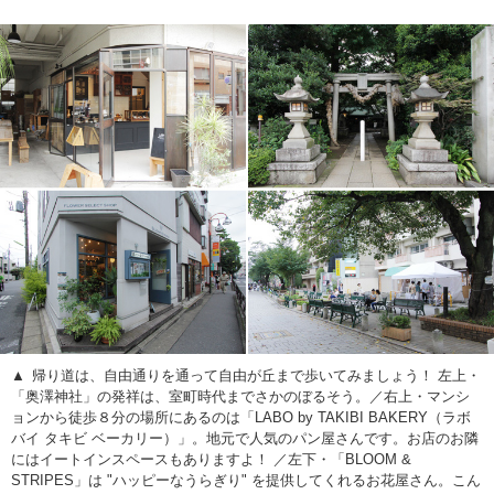
帰り道は、自由通りを通って自由が丘まで歩いてみましょう！ 左上・
「奥澤神社」の発祥は、室町時代までさかのぼるそう。／右上・マンシ
ョンから徒歩８分の場所にあるのは「LABO by TAKIBI BAKERY（ラボ
バイ タキビ ベーカリー）」。地元で人気のパン屋さんです。お店のお隣
にはイートインスペースもありますよ！ ／左下・「BLOOM &
STRIPES」は "ハッピーなうらぎり" を提供してくれるお花屋さん。こん