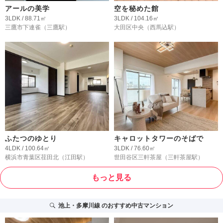
アールの美学
空を秘めた館
3LDK / 88.71㎡
3LDK / 104.16㎡
三鷹市下連雀
（三鷹駅）
大田区中央
（西馬込駅）
ふたつのゆとり
キャロットタワーのそばで
4LDK / 100.64㎡
3LDK / 76.60㎡
横浜市青葉区荏田北
（江田駅）
世田谷区三軒茶屋
（三軒茶屋駅）
もっと見る
池上・多摩川線
のおすすめ中古マンション