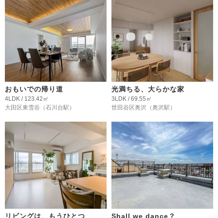
おもいでの帰り道
光満ちる、大らかな家
4LDK / 123.42㎡
3LDK / 69.55㎡
大田区東雪谷
（石川台駅）
世田谷区奥沢
（奥沢駅）
リビングは、もうひとつ
Shall we dance？