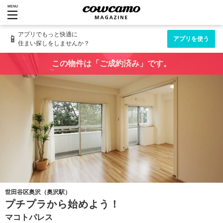
MENU
アプリでもっと快適に
📱
アプリを使う
住まい探しをしませんか？
この物件は「ご成約済み」です。
世田谷区奥沢（奥沢駅）
プチプラから始めよう！
マコトパレス