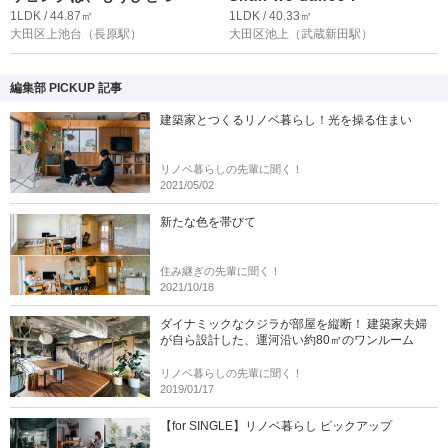
1LDK / 44.87㎡
1LDK / 40.33㎡
大田区上池台
（長原駅）
大田区池上
（武蔵新田駅）
編集部 PICKUP 記事
建築家とつくるリノベ暮らし！光を操る住まい
リノベ暮らしの先輩に聞く！
2021/05/02
新たな色を帯びて
住み継ぎの先輩に聞く！
2021/10/18
ダイナミックなクジラが部屋を縦断！ 建築家夫婦
が自ら設計した、運河沿い約80㎡のワンルーム
リノベ暮らしの先輩に聞く！
2019/01/17
【for SINGLE】リノベ暮らし ピックアップ