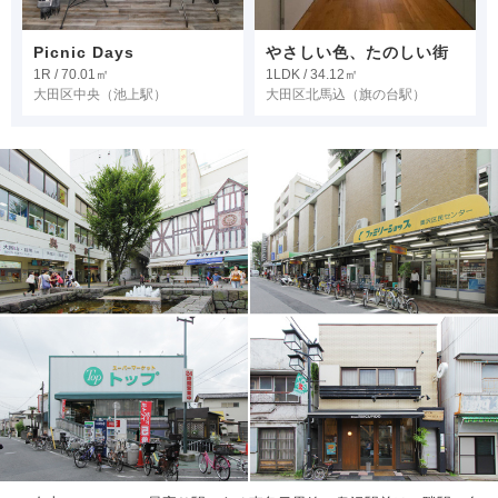
Picnic Days
やさしい色、たのしい街
1R / 70.01㎡
1LDK / 34.12㎡
大田区中央
（池上駅）
大田区北馬込
（旗の台駅）