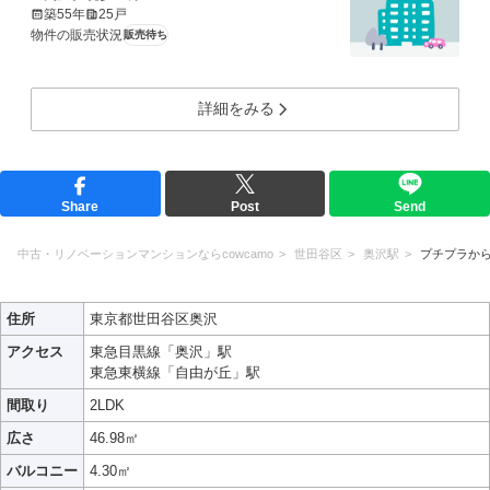
築55年
25戸
物件の販売状況
販売待ち
詳細をみる
Share
Post
Send
中古・リノベーションマンションならcowcamo
世田谷区
奥沢駅
プチプラか
住所
東京都世田谷区奥沢
アクセス
東急目黒線「奥沢」駅
東急東横線「自由が丘」駅
間取り
2LDK
広さ
46.98㎡
バルコニー
4.30㎡