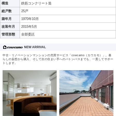
構造
鉄筋コンクリート造
総戸数
25戸
築年月
1970年10月
改装年月
2015年5月
管理形態
全部委託
NEW ARRIVAL
中古・リノベーションマンションの売買サービス「cowcamo（カウカモ）」。暮
らしの妄想から購入、そして次の住まい手へのバトンパスまでも、一貫してサポー
トします。