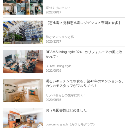
家づくりのヒント
2022/06/17
【恵比寿 × 秀和恵比寿レジデンス × 守岡加奈多】
街とマンションと私
2020/12/27
BEAMS living style 024 - カリフォルニアの風に吹
かれて -
BEAMS living style
2022/08/29
明るいキッチンで朝食を。築43年のマンションを、
カウカモスタッフがフルリノベ！
リノベ暮らしの先輩に聞く！
2020/09/15
おうち図書館はじめました
cowcamo graph《カウカモグラフ》