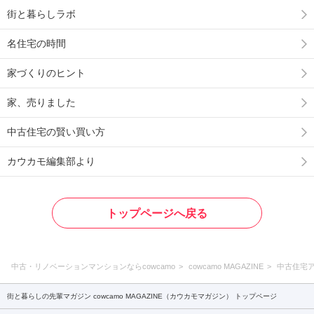
街と暮らしラボ
名住宅の時間
家づくりのヒント
家、売りました
中古住宅の賢い買い方
カウカモ編集部より
トップページへ戻る
中古・リノベーションマンションならcowcamo
cowcamo MAGAZINE
中古住宅
街と暮らしの先輩マガジン cowcamo MAGAZINE（カウカモマガジン） トップページ