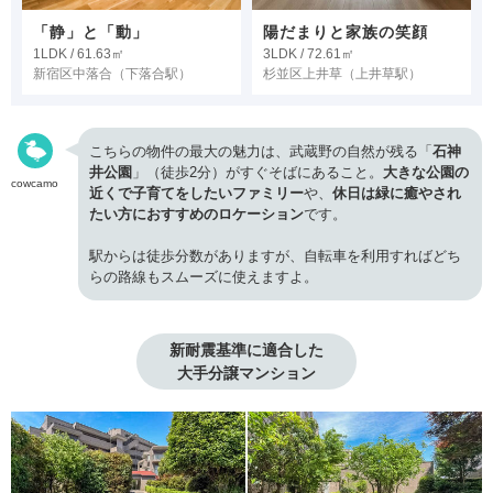
「静」と「動」
陽だまりと家族の笑顔
1LDK / 61.63㎡
3LDK / 72.61㎡
新宿区中落合
（下落合駅）
杉並区上井草
（上井草駅）
こちらの物件の最大の魅力は、武蔵野の自然が残る「
石神
井公園
」（徒歩2分）がすぐそばにあること。
大きな公園の
cowcamo
近くで子育てをしたいファミリー
や、
休日は緑に癒やされ
たい方におすすめのロケーション
です。
駅からは徒歩分数がありますが、自転車を利用すればどち
らの路線もスムーズに使えますよ。
新耐震基準に適合した

大手分譲マンション