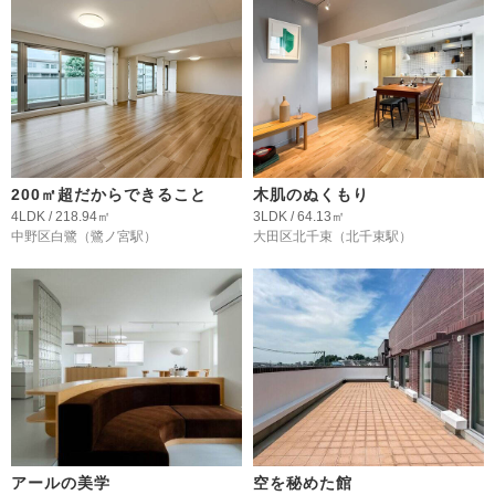
200㎡超だからできること
木肌のぬくもり
4LDK / 218.94㎡
3LDK / 64.13㎡
中野区白鷺
（鷺ノ宮駅）
大田区北千束
（北千束駅）
アールの美学
空を秘めた館