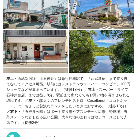
左上・
西武新宿線「上石神井」は急行停車駅で、「西武新宿」まで乗り換
えなしでアクセス可能。駅前にはレストランやスーパー、コンビニ、100円
ショップなどが集まっています。（徒歩18分）／
右上・
スーパー「ライフ
石神井台店」までは徒歩8分。駅前まで出なくてもお買い物を済ませられる
環境です。／
左下・
駅近くのフレンチビストロ「Cocottenet（ココトネッ
ト）」は、ちょっと贅沢なランチをしたいときにおすすめ。（徒歩18分）
／
右下・
「石神井公園」はボート乗り場やアスレチック広場、野球場、野
外ステージなどもある広い公園。大きな池のまわりは散歩コースとして人
気です。（徒歩2分）