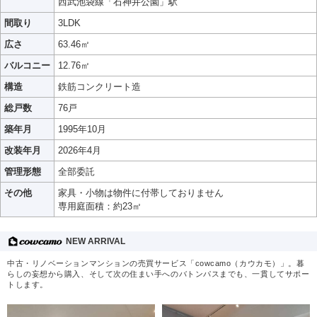
西武池袋線「石神井公園」駅
間取り
3LDK
広さ
63.46㎡
バルコニー
12.76㎡
構造
鉄筋コンクリート造
総戸数
76戸
築年月
1995年10月
改装年月
2026年4月
管理形態
全部委託
その他
家具・小物は物件に付帯しておりません
専用庭面積：約23㎡
NEW ARRIVAL
中古・リノベーションマンションの売買サービス「cowcamo（カウカモ）」。暮
らしの妄想から購入、そして次の住まい手へのバトンパスまでも、一貫してサポー
トします。