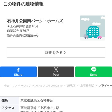
この物件の建物情報
石神井公園南パーク・ホームズ
上石神井駅 徒歩18分
築30年
76戸
物件の販売状況
販売待ち
詳細をみる
Share
Post
Send
中古・リノベーションマンションならcowcamo
練馬区
上石神井駅
プライベ
住所
東京都練馬区石神井台
アクセス
西武新宿線「上石神井」駅