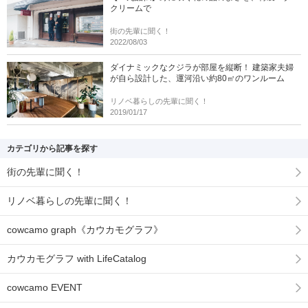
クリームで
街の先輩に聞く！
2022/08/03
ダイナミックなクジラが部屋を縦断！ 建築家夫婦
が自ら設計した、運河沿い約80㎡のワンルーム
リノベ暮らしの先輩に聞く！
2019/01/17
カテゴリから記事を探す
街の先輩に聞く！
リノベ暮らしの先輩に聞く！
cowcamo graph《カウカモグラフ》
カウカモグラフ with LifeCatalog
cowcamo EVENT