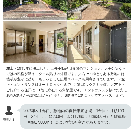
左上・
1995年に竣工した、三井不動産旧分譲のマンション。大手分譲なら
ではの風格が漂う、タイル貼りの外観です。／
右上・
ゆとりある敷地には
植栽が豊かに茂り、ちょっとした広場スペースも用意されています。／
左
下・
エントランスはオートロック付きで、宅配ボックスも完備。／
右下・
ご紹介する住戸は、1階に所在する角部屋です。エントランスを抜けた先に
あるA階段から2階に上がったあと、B階段で1階に下りてアクセスします。
2026年5月現在、敷地内の自転車置き場（1台目：月額100
円、2台目：月額200円、3台目以降：月額300円）と駐車場
売主さま
（月額17,000円）にはいずれも空きがありますよ。