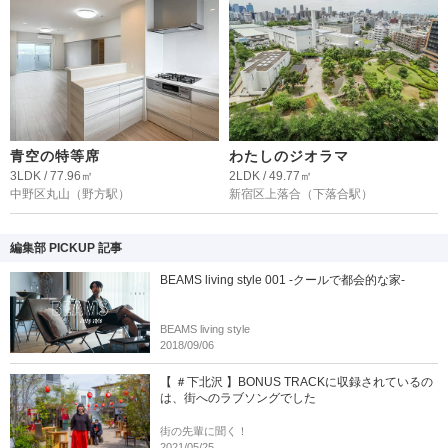
青空の特等席
わたしのジオラマ
3LDK / 77.96㎡
2LDK / 49.77㎡
中野区丸山
（野方駅）
新宿区上落合
（下落合駅）
編集部 PICKUP 記事
BEAMS living style 001 -クールで都会的な家-
BEAMS living style
2018/09/06
【 ＃下北沢 】BONUS TRACKに収録されているの
は、街へのラブソングでした
街の先輩に聞く！
2021/05/25