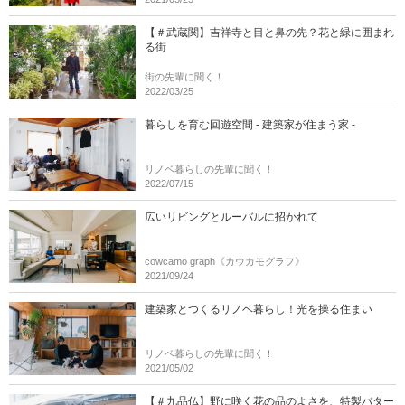
【＃武蔵関】吉祥寺と目と鼻の先？花と緑に囲まれ
る街
街の先輩に聞く！
2022/03/25
暮らしを育む回遊空間 - 建築家が住まう家 -
リノベ暮らしの先輩に聞く！
2022/07/15
広いリビングとルーバルに招かれて
cowcamo graph《カウカモグラフ》
2021/09/24
建築家とつくるリノベ暮らし！光を操る住まい
リノベ暮らしの先輩に聞く！
2021/05/02
【＃九品仏】野に咲く花の品のよさを、特製バター