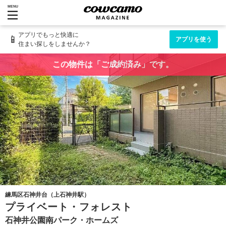
MENU
アプリでもっと快適に
📱
アプリを使う
住まい探しをしませんか？
この物件は「ご成約済み」です。
練馬区石神井台（上石神井駅）
プライベート・フォレスト
石神井公園南パーク・ホームズ