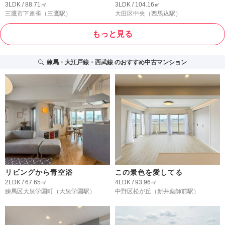
3LDK / 88.71㎡
3LDK / 104.16㎡
三鷹市下連雀
（三鷹駅）
大田区中央
（西馬込駅）
もっと見る
練馬・大江戸線・西武線
のおすすめ中古マンション
リビングから青空浴
この景色を愛してる
2LDK / 67.65㎡
4LDK / 93.96㎡
練馬区大泉学園町
（大泉学園駅）
中野区松が丘
（新井薬師前駅）