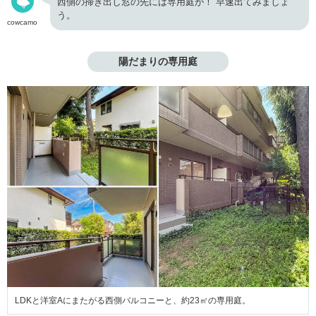
西側の掃き出し窓の先には専用庭が！ 早速出てみましょ
う。
cowcamo
陽だまりの専用庭
LDKと洋室Aにまたがる西側バルコニーと、約23㎡の専用庭。