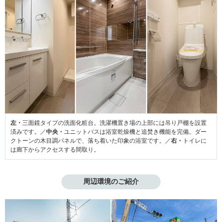
左・
三面鏡タイプの洗面化粧台。洗濯機置き場の上部には吊り戸棚を設置
済みです。／
中央・
ユニットバスは浴室乾燥機と追焚き機能を完備。ダー
クトーンの木目調パネルで、落ち着いた印象の浴室です。／
右・
トイレに
は廊下からアクセスする間取り。
周辺環境のご紹介