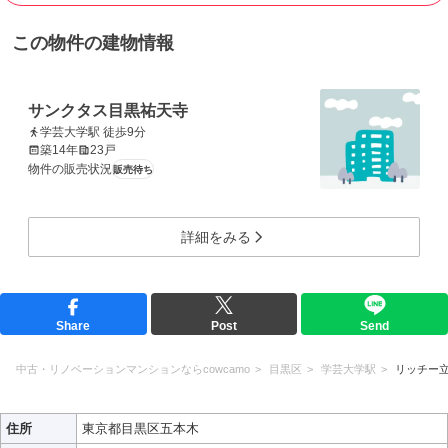
この物件の建物情報
サンクタス目黒祐天寺
学芸大学駅 徒歩9分
築14年
23戸
物件の販売状況
販売待ち
詳細をみる
Share
Post
Send
中古・リノベーションマンションならcowcamo
目黒区
学芸大学駅
リッチー
住所
東京都目黒区五本木