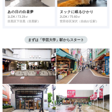
あの日の白昼夢
ヌックに眠るひかり
1LDK / 73.28㎡
2LDK / 75.60㎡
目黒区下目黒
（目黒駅）
世田谷区深沢
（自由が丘駅）
まずは「学芸大学」駅からスタート