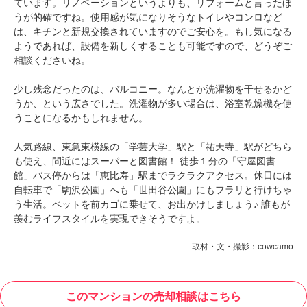
ています。リノベーションというよりも、リフォームと言ったほ
うが的確ですね。使用感が気になりそうなトイレやコンロなど
は、キチンと新規交換されていますのでご安心を。もし気になる
ようであれば、設備を新しくすることも可能ですので、どうぞご
相談くださいね。
少し残念だったのは、バルコニー。なんとか洗濯物を干せるかど
うか、という広さでした。洗濯物が多い場合は、浴室乾燥機を使
うことになるかもしれません。
人気路線、東急東横線の「学芸大学」駅と「祐天寺」駅がどちら
も使え、間近にはスーパーと図書館！ 徒歩１分の「守屋図書
館」バス停からは「恵比寿」駅までラクラクアクセス。休日には
自転車で「駒沢公園」へも「世田谷公園」にもフラリと行けちゃ
う生活。ペットを前カゴに乗せて、お出かけしましょう♪ 誰もが
羨むライフスタイルを実現できそうですよ。
取材・文・撮影：cowcamo
このマンションの売却相談はこちら