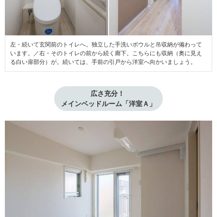
左・続いて玄関前のトイレへ。独立した手洗いボウルと吊収納が備わって
います。／右・そのトイレの前から続く廊下。こちらにも収納（奥に見え
る白い扉部分）が。続いては、手前の引戸から洋室へ向かいましょう。
広さ充分！ 

メインベッドルーム「洋室Ａ」