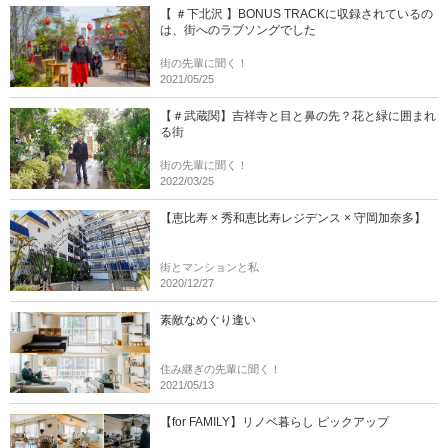
【 ＃下北沢 】BONUS TRACKに収録されているの
は、街へのラブソングでした
街の先輩に聞く！
2021/05/25
【＃武蔵関】吉祥寺と目と鼻の先？花と緑に囲まれ
る街
街の先輩に聞く！
2022/03/25
【恵比寿 × 秀和恵比寿レジデンス × 守岡加奈多】
街とマンションと私
2020/12/27
素敵なめぐり逢い
住み継ぎの先輩に聞く！
2021/05/13
【for FAMILY】リノベ暮らし ピックアップ