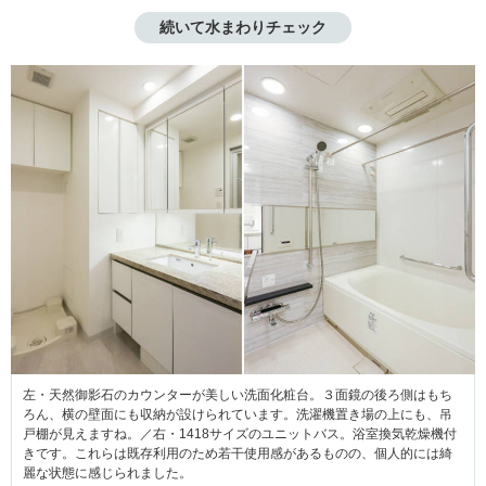
続いて水まわりチェック
左・天然御影石のカウンターが美しい洗面化粧台。３面鏡の後ろ側はもち
ろん、横の壁面にも収納が設けられています。洗濯機置き場の上にも、吊
戸棚が見えますね。／右・1418サイズのユニットバス。浴室換気乾燥機付
きです。これらは既存利用のため若干使用感があるものの、個人的には綺
麗な状態に感じられました。