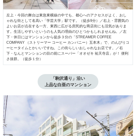
左上・今回の舞台は東急東横線の中でも、都心へのアクセスがよく、おし
ゃれな街として名高い「学芸大学」駅です。（徒歩9分）／右上・雰囲気の
よいお店が点在する一方、東西に広がる庶民的な商店街にも活気がありま
す。生活しやすいというのも人気の理由のひとつかもしれませんね。／左
下・休日にはマンションから徒歩３分の「STREAMER COFFEE
COMPANY （ストリーマー コーヒー カンパニー）五本木」で、のんびりコ
ーヒータイムとかいいですね。この街らしいおしゃれなお店です。／右
下・なんとマンションの目の前にスーパー「オオゼキ 祐天寺店」が！ 便利
さ抜群。（徒歩１分）
「駒沢通り」沿い

上品な白亜のマンション