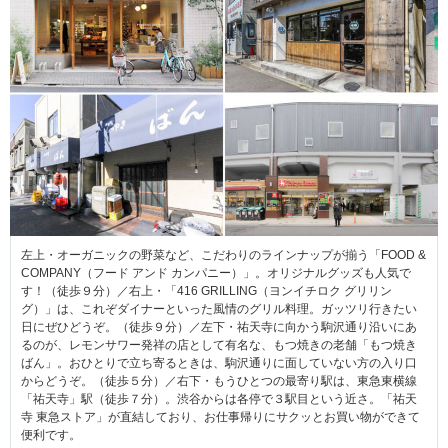
左上・オーガニックの野菜など、こだわりのラインナップが揃う「FOOD &
COMPANY（フード アンド カンパニー）」。オリジナルグッズも人気で
す！（徒歩９分）／右上・「416 GRILLING（ヨンイチロク グリリン
グ）」は、これぞダイナーといった風情のグリル料理。ガッツリ行きたい
日にぜひどうぞ。（徒歩９分）／左下・祐天寺に向かう駒沢通り沿いにあ
るのが、レモンサワー発祥の店として有名な、もつ焼きの老舗「もつ焼き
ばん」。おひとりで立ち寄るときは、駒沢通りに面していない方の入り口
からどうぞ。（徒歩５分）／右下・もうひとつの最寄り駅は、東急東横線
「祐天寺」駅（徒歩７分）。渋谷からは各停で３駅目という近さ。「祐天
寺 東急ストア」が直結しており、お仕事帰りにサクッとお買い物ができて
便利です。