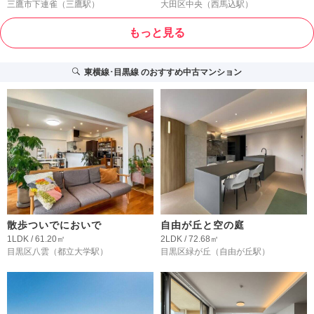
三鷹市下連雀
（三鷹駅）
大田区中央
（西馬込駅）
もっと見る
東横線･目黒線
のおすすめ中古マンション
散歩ついでにおいで
自由が丘と空の庭
1LDK / 61.20㎡
2LDK / 72.68㎡
目黒区八雲
（都立大学駅）
目黒区緑が丘
（自由が丘駅）