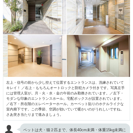
左上・信号の前から少し控えて位置するエントランスは、洗練されていて
キレイ！ ／右上・もちろんオートロックと防犯カメラ付きです。写真左手
には管理人室が。月・火・水・金の午前のみ勤務されています。／左下・
モダンな印象のエントランスホール。宅配ボックスが設置されています。
／右下・所在階のエレベーターホール。カーペット貼りのホテルライクな
室内廊下です。この季節、空調が効いていて暖かいのがうれしいですね。
さあ突き当たりまで進みましょう。
ペットは犬・猫２匹まで、体長40cm未満・体重15kg未満に