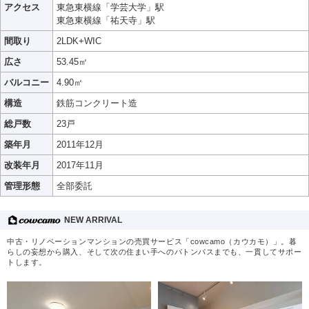
アクセス
東急東横線「学芸大学」駅
東急東横線「祐天寺」駅
間取り
2LDK+WIC
広さ
53.45㎡
バルコニー
4.90㎡
構造
鉄筋コンクリート造
総戸数
23戸
築年月
2011年12月
改装年月
2017年11月
管理形態
全部委託
NEW ARRIVAL
中古・リノベーションマンションの売買サービス「cowcamo（カウカモ）」。暮
らしの妄想から購入、そして次の住まい手へのバトンパスまでも、一貫してサポー
トします。