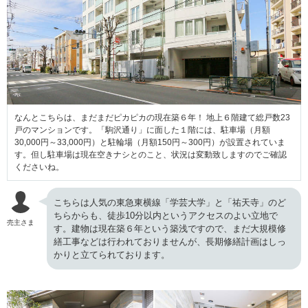
なんとこちらは、まだまだピカピカの現在築６年！ 地上６階建て総戸数23
戸のマンションです。「駒沢通り」に面した１階には、駐車場（月額
30,000円～33,000円）と駐輪場（月額150円～300円）が設置されていま
す。但し駐車場は現在空きナシとのこと、状況は変動致しますのでご確認
くださいね。
こちらは人気の東急東横線「学芸大学」と「祐天寺」のど
ちらからも、徒歩10分以内というアクセスのよい立地で
売主さま
す。建物は現在築６年という築浅ですので、まだ大規模修
繕工事などは行われておりませんが、長期修繕計画はしっ
かりと立てられております。