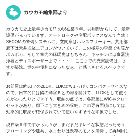
カウカモ編集部より
カウカモ史上最年少カモ!? の現在築６年。共用部からして、最新
設備が光っています。オートロックや宅配ボックスなんて当然！
SECOMの警備システムに、玄関扉はハンズフリーキー。共用部
廊下は天井埋込エアコンがついていて、この極寒の季節でも暖か
ポカポカ。そして室内の床暖房はもちろん、キッチンには食器洗
浄器とディスポーザーまで・・・！ ここまでの充実設備は、さ
すが築浅。世の中便利になったなぁ、と感じさせるスペックで
す。
お部屋は約53㎡の2LDK。LDKはちょっぴりコンパクトサイズな
ので、日常的には隣の洋室Ｂとの扉を開けて、1LDKとして使う
方がゆったりとできそう。収納の点では、各部屋にWICやクロー
ゼットがあり、廊下にも大きめの収納。この専有面積にしては、
効率的に収納が確保されていて使いやすそうな印象でした。
現在築６年ですから元々が、まだまだキレイな状態だったそう。
フローリングや建具、水まわりは既存のモノを清掃して再利用し