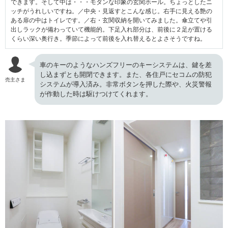
できます。そして中は・・・モダンな印象の玄関ホール。ちょっとしたニ
ッチがうれしいですね。／中央・見返すとこんな感じ。右手に見える艶の
ある扉の中はトイレです。／右・玄関収納を開いてみました。傘立てや引
出しラックが備わっていて機能的。下足入れ部分は、前後に２足が置ける
くらい深い奥行き。季節によって前後を入れ替えるとよさそうですね。
車のキーのようなハンズフリーのキーシステムは、鍵を差
し込まずとも開閉できます。また、各住戸にセコムの防犯
売主さま
システムが導入済み。非常ボタンを押した際や、火災警報
が作動した時は駆けつけてくれます。