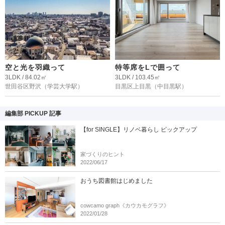
空と光を羽織って
特等席をLで囲って
3LDK / 84.02㎡
3LDK / 103.45㎡
世田谷区野沢
（学芸大学駅）
目黒区上目黒
（中目黒駅）
編集部 PICKUP 記事
【for SINGLE】リノベ暮らし ピックアップ
家づくりのヒント
2022/06/17
おうち図書館はじめました
cowcamo graph《カウカモグラフ》
2022/01/28