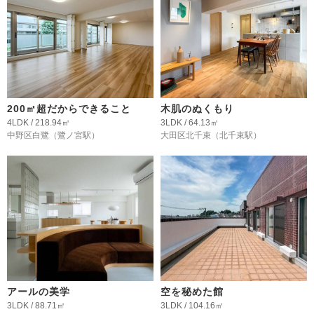
200㎡超だからできること
木肌のぬくもり
4LDK / 218.94㎡
3LDK / 64.13㎡
中野区白鷺
（鷺ノ宮駅）
大田区北千束
（北千束駅）
アールの美学
空を秘めた館
3LDK / 88.71㎡
3LDK / 104.16㎡