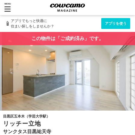
MENU
アプリでもっと快適に
📱
アプリを使う
住まい探しをしませんか？
この物件は「ご成約済み」です。
目黒区五本木（学芸大学駅）
リッチー立地
サンクタス目黒祐天寺