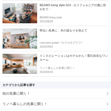
BEAMS living style 024 - カリフォルニアの風に吹
かれて -
BEAMS living style
2022/08/29
明るい未来に、木の温もりを添えて
cowcamo graph《カウカモグラフ》
2022/04/01
インスピレーションはホテルから！変幻自在なワン
ルーム
リノベ暮らしの先輩に聞く！
2022/04/15
カテゴリから記事を探す
街の先輩に聞く！
リノベ暮らしの先輩に聞く！