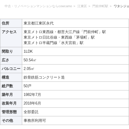
中古・リノベーションマンションならcowcamo
江東区
門前仲町駅
ワタシジ
住所
東京都江東区永代
アクセス
東京メトロ東西線・都営大江戸線「門前仲町」駅
東京メトロ日比谷線・東西線「茅場町」駅
東京メトロ半蔵門線「水天宮前」駅
間取り
1LDK
広さ
50.54㎡
バルコニー
2.05㎡
構造
鉄骨鉄筋コンクリート造
総戸数
50戸
築年月
1982年7月
改装年月
2018年6月
管理形態
全部委託
その他
事務所利用可