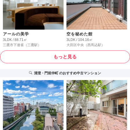
アールの美学
空を秘めた館
3LDK / 88.71㎡
3LDK / 104.16㎡
三鷹市下連雀
（三鷹駅）
大田区中央
（西馬込駅）
もっと見る
清澄・門前仲町
のおすすめ中古マンション