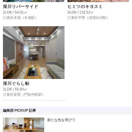
深川リバーサイド
ヒミツのキヨスミ
2LDK / 54.01㎡
3LDK / 132.52㎡
江東区木場
（木場駅）
江東区平野
（清澄白河駅）
深川ぐらし帖
2LDK / 55.84㎡
江東区富岡
（門前仲町駅）
編集部 PICKUP 記事
新たな色を帯びて