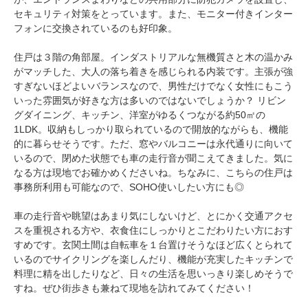
セキュリティ対策をとっています。また、モニター付きインター
フォンに交換されているのも好印象。
住戸は３階の角部屋。インダストリアルな無機質さと木の温かみ
がマッチした、大人の落ち着きを感じられる内装です。主張が強
すぎないほどよいバランスなので、男性だけでなく女性にもこう
いった雰囲気が好きな方は多いのではないでしょうか？ リビン
グダイニング、キッチン、洋室がゆるくつながる約50㎡の
1LDK。収納もしっかり取られているので開放的ながらも、機能
的に暮らせそうです。ただ、窓やバルコニーは永代通りに向いて
いるので、閉めた状態でも車の走行音が聞こえてきました。気に
なる方は現地でお確かめくださいね。ちなみに、こちらの住戸は
事務所利用も可能なので、SOHO使いしたい方にも◎
車の走行音や眺望はあまり気にしないけど、とにかく交通アクセ
スを重視される方や、衣食住にしっかりとこだわりたい方におす
すめです。玄関土間は自転車を１台置けそうなほど広くとられて
いるのでサイクリングを楽しんだり、機能が充実したキッチンで
料理に精を出したりなど、日々の生活を思いっきり楽しめそうで
すね。ぜひ街歩きも兼ねて現地を訪れてみてください！