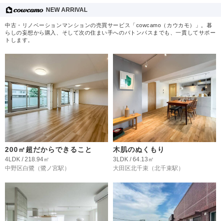
NEW ARRIVAL
中古・リノベーションマンションの売買サービス「cowcamo（カウカモ）」。暮
らしの妄想から購入、そして次の住まい手へのバトンパスまでも、一貫してサポー
トします。
200㎡超だからできること
木肌のぬくもり
4LDK / 218.94㎡
3LDK / 64.13㎡
中野区白鷺
（鷺ノ宮駅）
大田区北千束
（北千束駅）