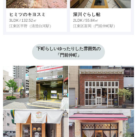
ヒミツのキヨスミ
深川ぐらし帖
3LDK / 132.52㎡
2LDK / 55.84㎡
江東区平野
（清澄白河駅）
江東区富岡
（門前仲町駅）
下町らしいゆったりした雰囲気の

「門前仲町」