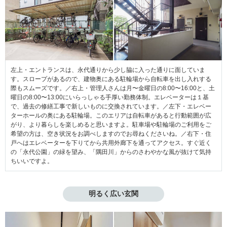
左上・エントランスは、永代通りから少し脇に入った通りに面していま
す。スロープがあるので、建物奥にある駐輪場から自転車を出し入れする
際もスムーズです。／右上・管理人さんは月〜金曜日の8:00〜16:00と、土
曜日の8:00〜13:00にいらっしゃる手厚い勤務体制。エレベーターは１基
で、過去の修繕工事で新しいものに交換されています。／左下・エレベー
ターホールの奥にある駐輪場。このエリアは自転車があると行動範囲が広
がり、より暮らしを楽しめると思いますよ。駐車場や駐輪場のご利用をご
希望の方は、空き状況をお調べしますのでお尋ねくださいね。／右下・住
戸へはエレベーターを下りてから共用外廊下を通ってアクセス。すぐ近く
の「永代公園」の緑を望み、「隅田川」からのさわやかな風が抜けて気持
ちいいですよ。
明るく広い玄関