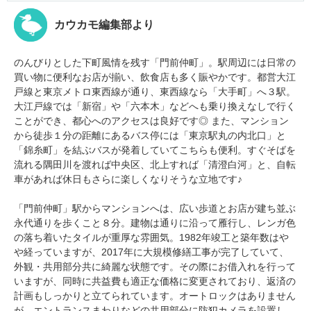
カウカモ編集部より
のんびりとした下町風情を残す「門前仲町」。駅周辺には日常の
買い物に便利なお店が揃い、飲食店も多く賑やかです。都営大江
戸線と東京メトロ東西線が通り、東西線なら「大手町」へ３駅。
大江戸線では「新宿」や「六本木」などへも乗り換えなしで行く
ことができ、都心へのアクセスは良好です◎ また、マンション
から徒歩１分の距離にあるバス停には「東京駅丸の内北口」と
「錦糸町」を結ぶバスが発着していてこちらも便利。すぐそばを
流れる隅田川を渡れば中央区、北上すれば「清澄白河」と、自転
車があれば休日もさらに楽しくなりそうな立地です♪
「門前仲町」駅からマンションへは、広い歩道とお店が建ち並ぶ
永代通りを歩くこと８分。建物は通りに沿って雁行し、レンガ色
の落ち着いたタイルが重厚な雰囲気。1982年竣工と築年数はや
や経っていますが、2017年に大規模修繕工事が完了していて、
外観・共用部分共に綺麗な状態です。その際にお借入れを行って
いますが、同時に共益費も適正な価格に変更されており、返済の
計画もしっかりと立てられています。オートロックはありません
が、エントランスまわりなどの共用部分に防犯カメラを設置し、