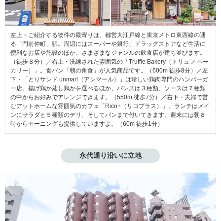
左上・ご紹介する物件の最寄りは、都営大江戸線と東京メトロ東西線の通
る「門前仲町」駅。周辺にはスーパーや銀行、ドラッグストアなど生活に
便利なお店や施設のほか、さまざまなジャンルの飲食店が建ち並びます。
（徒歩８分）／右上・洗練された雰囲気の「Truffle Bakery（トリュフ ベー
カリー）」。食パン「朝の角食」が人気商品です。（600m 徒歩8分）／左
下・「とりサンド unmarl（アンマール）」は珍しい鶏肉専門のハンバーガ
ー店。揚げ鶏か蒸し鶏かを選べるほか、バンズは３種類、ソースは７種類
の中からお好みでアレンジできます。（550m 徒歩7分）／右下・夫婦で営
むアットホームな雰囲気のカフェ「Rico+（リコプラス）」。ランチはメイ
ンにサラダと５種類のデリ、そしてパンまで付いてきます。週末には朝８
時からモーニングも提供していますよ。（60m 徒歩1分）
永代通り沿いに立地