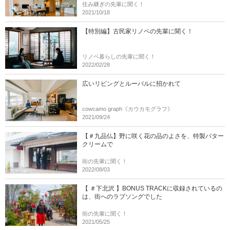
住み継ぎの先輩に聞く！
2021/10/18
【特別編】古民家リノベの先輩に聞く！
リノベ暮らしの先輩に聞く！
2022/02/28
広いリビングとルーバルに招かれて
cowcamo graph《カウカモグラフ》
2021/09/24
【＃九品仏】野に咲く花の品のよさを、特製バター
クリームで
街の先輩に聞く！
2022/08/03
【 ＃下北沢 】BONUS TRACKに収録されているの
は、街へのラブソングでした
街の先輩に聞く！
2021/05/25