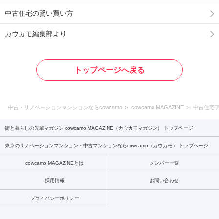
中古住宅の賢い買い方
カウカモ編集部より
トップページへ戻る
中古・リノベーションマンションならcowcamo
cowcamo MAGAZINE
中古住宅
街と暮らしの先輩マガジン cowcamo MAGAZINE（カウカモマガジン） トップページ
東京のリノベーションマンション・中古マンションならcowcamo（カウカモ） トップページ
cowcamo MAGAZINEとは
メンバー一覧
採用情報
お問い合わせ
プライバシーポリシー