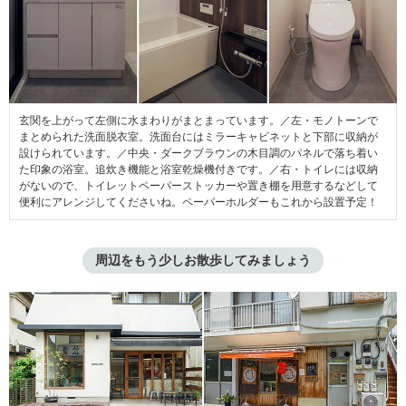
玄関を上がって左側に水まわりがまとまっています。／左・モノトーンで
まとめられた洗面脱衣室。洗面台にはミラーキャビネットと下部に収納が
設けられています。／中央・ダークブラウンの木目調のパネルで落ち着い
た印象の浴室。追炊き機能と浴室乾燥機付きです。／右・トイレには収納
がないので、トイレットペーパーストッカーや置き棚を用意するなどして
便利にアレンジしてくださいね。ペーパーホルダーもこれから設置予定！
周辺をもう少しお散歩してみましょう