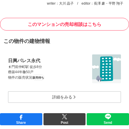
writer：大川 晶子 / editor：長澤 豪・平野 翔子
このマンションの売却相談はこちら
この物件の建物情報
日興パレス永代
門前仲町駅 徒歩8分
築44年
50戸
物件の販売状況
販売待ち
詳細をみる
Share
Post
Send