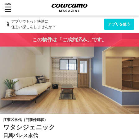
MENU
アプリでもっと快適に
📱
アプリを使う
住まい探しをしませんか？
この物件は「ご成約済み」です。
江東区永代（門前仲町駅）
ワタシジェニック
日興パレス永代