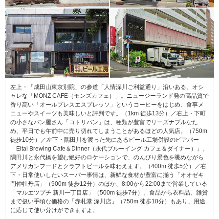
左上・「成田山東京別院」の参道「人情深川ご利益通り」沿いある、オシ
ャレな「MONZ CAFE（モンズカフェ）」。ニュージーランド発の高品質で
香り高い「オールプレスエスプレッソ」というコーヒーをはじめ、食事メ
ニューやスイーツも美味しいと評判です。（1km 徒歩13分）／右上・下町
の小さなパン屋さん「コトリパン」は、種類が豊富でリーズナブルなた
め、平日でも午前中に売り切れてしまうことがあるほどの人気店。（750m
徒歩10分）／左下・隅田川を渡った先にあるビール工場併設のビアバー
「Eitai Brewing Cafe＆Dinner（永代ブルーイング カフェ＆ダイナー）」。
隅田川と永代橋を望む絶好のロケーションで、のんびり景色を眺めながら
アメリカンフードとクラフトビールを味わえます。（400m 徒歩5分）／右
下・日常使いしたいスーパー事情は、新鮮な食材が豊富に揃う「オオゼキ
門仲牡丹店」（900m 徒歩12分）のほか、8:00から22:00まで営業している
「マルエツプチ 新川一丁目店」（500m 徒歩7分）。食品から衣料品、雑貨
まで扱い手頃な価格の「赤札堂 深川店」（750m 徒歩10分）もあり、用途
に応じて使い分けができますよ。