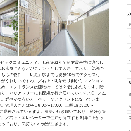
カ
戸のビッグコミュニティ。現在築31年で新耐震基準に適合し
のお米屋さんなどが
テナントとして入居しており
、普段の
c
ちらの物件、「広尾」駅までも徒歩10分でアクセス可
のがうれしいですね。／右上・
明治通り側からマンション
B
ため、エントランスは建物の中では２階にあたります。
階
おり、バリアフリーにも配慮が行き届いていますよ◎ ／左
た。鮮やかな赤いカーペットがアクセントになっていま
理人さんは平日8:00〜17:00、土曜日は8:00〜
み）に勤務されていますよ。清掃が行き届いており、良好な管
す。／右下・エレベーターで住戸が所在する６階に上がっ
なっており、気持ちいい光が注ぎます。