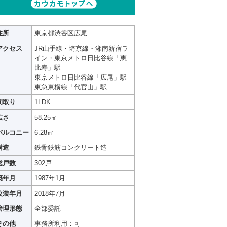
住所
東京都渋谷区広尾
アクセス
JR山手線・埼京線・湘南新宿ラ
イン・東京メトロ日比谷線「恵
比寿」駅
東京メトロ日比谷線「広尾」駅
東急東横線「代官山」駅
間取り
1LDK
広さ
58.25㎡
バルコニー
6.28㎡
構造
鉄骨鉄筋コンクリート造
総戸数
302戸
築年月
1987年1月
改装年月
2018年7月
管理形態
全部委託
その他
事務所利用：可