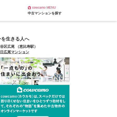
cowcamo
MENU
中古マンションを探す
今を生きる人へ
谷区広尾 （恵比寿駅）
日広尾マンション