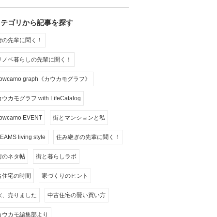
カテゴリから記事を探す
街の先輩に聞く！
リノベ暮らしの先輩に聞く！
cowcamo graph《カウカモグラフ》
ウカモグラフ with LifeCatalog
owcamo EVENT
街とマンションと私
EAMS living style
住み継ぎの先輩に聞く！
街のネタ帖
街と暮らしラボ
名住宅の時間
家づくりのヒント
家、売りました
中古住宅の賢い買い方
カウカモ編集部より