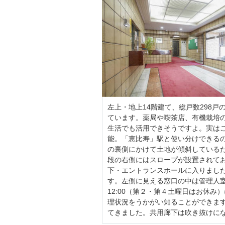
左上・地上14階建て、総戸数298
ています。
薬局や喫茶店、有機栽培
生活でも活用できそうですよ。実はこ
能。「恵比寿」駅と使い分けできる
の裏側にかけて土地が傾斜している
段の右側にはスロープが設置されて
下・エントランスホールに入りまし
す。左側に見える窓口の中は管理人室。管
12:00（第２・第４土曜日はお休
理状況をうかがい知ることができま
てきました。共用廊下は吹き抜けに