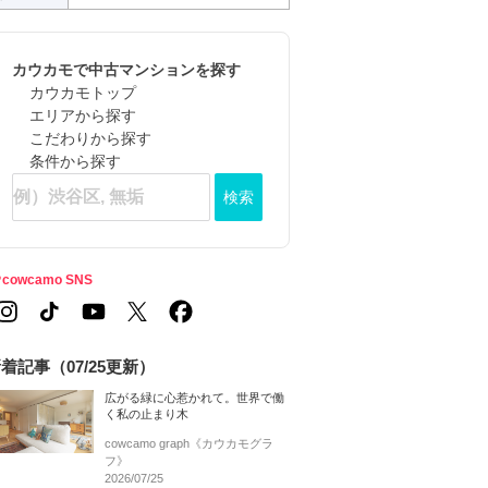
カウカモで中古マンションを探す
カウカモトップ
エリアから探す
こだわりから探す
条件から探す
検索
cowcamo SNS
着記事（07/25更新）
広がる緑に心惹かれて。世界で働
く私の止まり木
cowcamo graph《カウカモグラ
フ》
2026/07/25