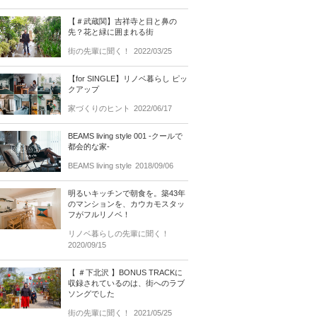
【＃武蔵関】吉祥寺と目と鼻の
先？花と緑に囲まれる街
街の先輩に聞く！
2022/03/25
【for SINGLE】リノベ暮らし ピッ
クアップ
家づくりのヒント
2022/06/17
BEAMS living style 001 -クールで
都会的な家-
BEAMS living style
2018/09/06
明るいキッチンで朝食を。築43年
のマンションを、カウカモスタッ
フがフルリノベ！
リノベ暮らしの先輩に聞く！
2020/09/15
【 ＃下北沢 】BONUS TRACKに
収録されているのは、街へのラブ
ソングでした
街の先輩に聞く！
2021/05/25