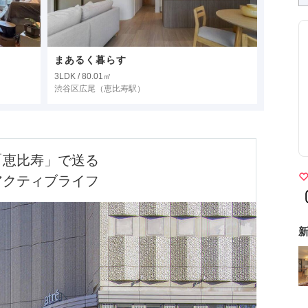
まあるく暮らす
3LDK / 80.01㎡
渋谷区広尾
（恵比寿駅）
「恵比寿」で送る

アクティブライフ
新