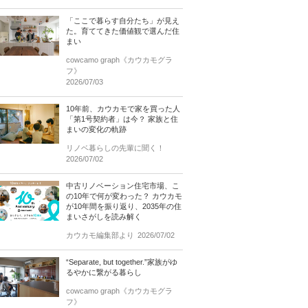
「ここで暮らす自分たち」が見え
た。育ててきた価値観で選んだ住
まい
cowcamo graph《カウカモグラ
フ》
2026/07/03
10年前、カウカモで家を買った人
「第1号契約者」は今？ 家族と住
まいの変化の軌跡
リノベ暮らしの先輩に聞く！
2026/07/02
中古リノベーション住宅市場、こ
の10年で何が変わった？ カウカモ
が10年間を振り返り、2035年の住
まいさがしを読み解く
カウカモ編集部より
2026/07/02
“Separate, but together.”家族がゆ
るやかに繋がる暮らし
cowcamo graph《カウカモグラ
フ》