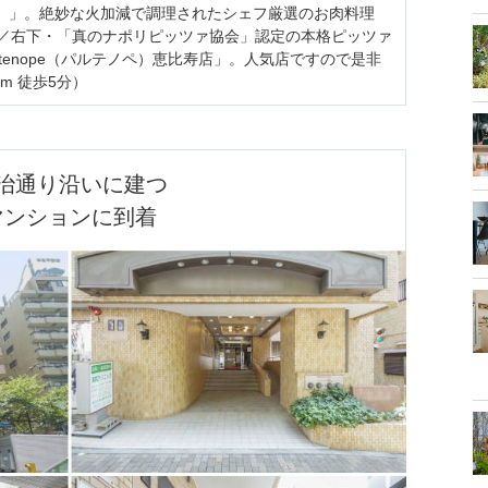
アルッカ）」。絶妙な火加減で調理されたシェフ厳選のお肉料理
／右下・「真のナポリピッツァ協会」認定の本格ピッツァ
tenope（パルテノペ）恵比寿店」。人気店ですので是非
0m 徒歩5分）
治通り沿いに建つ

マンションに到着