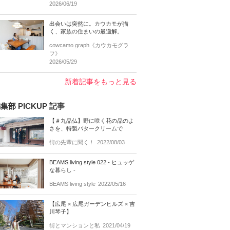
2026/06/19
出会いは突然に。カウカモが描
く、家族の住まいの最適解。
cowcamo graph《カウカモグラ
フ》
2026/05/29
新着記事をもっと見る
集部 PICKUP 記事
【＃九品仏】野に咲く花の品のよ
さを、特製バタークリームで
街の先輩に聞く！
2022/08/03
BEAMS living style 022 - ヒュッゲ
な暮らし -
BEAMS living style
2022/05/16
【広尾 × 広尾ガーデンヒルズ × 吉
川琴子】
街とマンションと私
2021/04/19