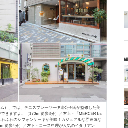
編
クルム）」では、テニスプレーヤー伊達公子氏が監修した美
ますよ。（170m 徒歩3分）／右上・「MERCER bis
」はふわふわのシフォンケーキが美味！カジュアルな雰囲気な
m 徒歩4分）
／左下・コース料理が人気のイタリアン