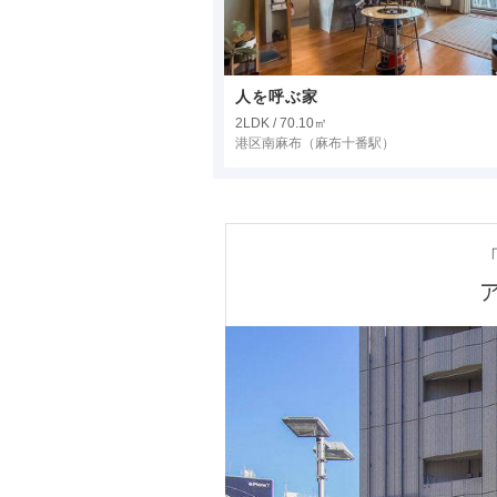
人を呼ぶ家
2LDK / 70.10㎡
港区南麻布
（麻布十番駅）