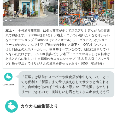
左上・
「十号通り商店街」は個人商店が多くて活気アリ！ 昔ながらの雰囲
気で和みます。（300m 徒歩4分）／
右上・
ついつい通いたくなるオシャレ
なコーヒーショップ「Dear All（ディアオール）」。グラに入ったショート
ケーキがかわいいんです♡（76m 徒歩1分）／
左下・
「OPAN（オパン）」
は行列必至の人気ベーカリー。朝８時オープンなので、朝食に焼きたてパ
ンをいただけます。（500m 徒歩7分）／
右下・
ここでの暮らしは自転車が
あるとさらに楽しい！ 自転車のカスタムショップ「BLUE LUG（ブルーラ
グ）幡ヶ谷店」でオリジナルの愛車を作っちゃおう♪（650m 徒歩9分）
「笹塚」は駅前にスーパーや飲食店が集中していて、とっ
ても便利！「新宿」まで乗り換えなしでサクッと出られる
cowcamo
上、自転車があれば「代々木上原」や「下北沢」もテリト
リーにできるので、美味しいお店とたくさん出会えそう♡
カウカモ編集部より