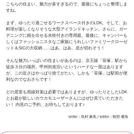
こちらの住まい、魅力が多すぎるので、最後にちょっと整理しま
すね。
まず、ゆったり過ごせるワークスペース付きのLDK。そして、お
料理が楽しくなりそうな大型アイランドキッチン。さらに、ガー
デニングに精を出せる水栓付きの専用庭。最後に、キャンパーも
しくはファッショニスタなご家族にうれしいファミリークローゼ
ット＆SICの大収納……はあ、はあ、息が切れそう！
そんな魅力いっぱいの住まいがあるのは、京王線「笹塚」駅から
徒歩３分の場所。甲州街道沿いというハードな一面はあります
が、この近さはやっぱり捨てがたい。しかも「笹塚」は駅前が便
利なのでなおさらです！
どの居室も視線対策は必要ではありますが、ゆったりとしたLDK
とお庭が欲しいカウカモユーザーさんにはぜひ見ていただきた
い！ 内見のご予約、お待ちしております♪
writer：島村 麻美／editor：軽部 優海