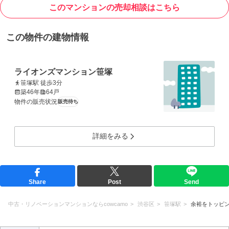
このマンションの売却相談はこちら
この物件の建物情報
ライオンズマンション笹塚
笹塚駅 徒歩3分
築46年
64戸
物件の販売状況
販売待ち
詳細をみる
Share
Post
Send
中古・リノベーションマンションならcowcamo
渋谷区
笹塚駅
余裕をトッピ