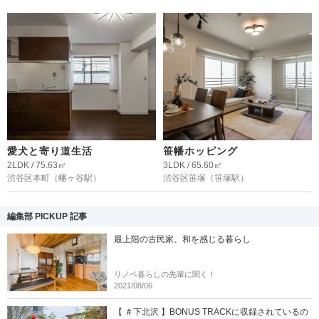
愛犬と寄り道生活
笹幡ホッピング
2LDK / 75.63㎡
3LDK / 65.60㎡
渋谷区本町
（幡ヶ谷駅）
渋谷区笹塚
（笹塚駅）
編集部 PICKUP 記事
最上階の古民家、和を感じる暮らし
リノベ暮らしの先輩に聞く！
2021/08/06
【 ＃下北沢 】BONUS TRACKに収録されているの