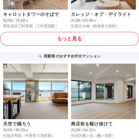
キャロットタワーのそばで
カレッジ・オブ・デイライト
3LDK / 76.60㎡
2LDK / 63.96㎡
世田谷区三軒茶屋
（三軒茶屋駅）
目黒区大橋
（駒場東大前駅）
もっと見る
西新宿
のおすすめ中古マンション
天空で踊ろう
商店街を駆け抜けて
3LDK / 96.30㎡
2LDK / 64.32㎡
杉並区和田
（中野富士見町駅）
渋谷区幡ヶ谷
（幡ヶ谷駅）