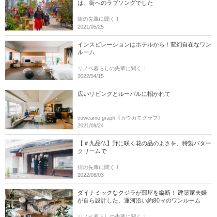
は、街へのラブソングでした
街の先輩に聞く！
2021/05/25
インスピレーションはホテルから！変幻自在なワン
ルーム
リノベ暮らしの先輩に聞く！
2022/04/15
広いリビングとルーバルに招かれて
cowcamo graph《カウカモグラフ》
2021/09/24
【＃九品仏】野に咲く花の品のよさを、特製バター
クリームで
街の先輩に聞く！
2022/08/03
ダイナミックなクジラが部屋を縦断！ 建築家夫婦
が自ら設計した、運河沿い約80㎡のワンルーム
リノベ暮らしの先輩に聞く！