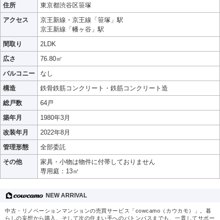
住所
東京都渋谷区笹塚
アクセス
京王新線・京王線「笹塚」駅
京王新線「幡ヶ谷」駅
間取り
2LDK
広さ
76.80㎡
バルコニー
なし
構造
鉄骨鉄筋コンクリート・鉄筋コンクリート造
総戸数
64戸
築年月
1980年3月
改装年月
2022年8月
管理形態
全部委託
その他
家具・小物は物件に付帯しておりません
専用庭：13㎡
NEW ARRIVAL
中古・リノベーションマンションの売買サービス「cowcamo（カウカモ）」。暮
らしの妄想から購入、そして次の住まい手へのバトンパスまでも、一貫してサポー