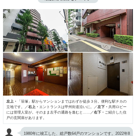
左上・
「笹塚」駅からマンションまではわずか徒歩３分。便利な駅チカの
立地です。／
右上・
エントランスは甲州街道沿いに。／
左下・
共用ロビー
には管理人室が。そのまま左手の通路を進むと……／
右下・
ご紹介した住
戸の玄関扉があります。
1980年に竣工した、総戸数64戸のマンションです。2022年8