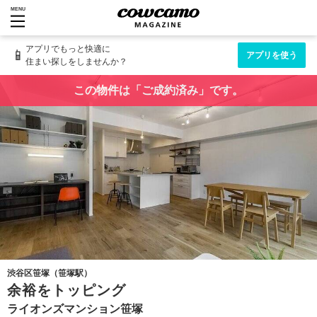
MENU
アプリでもっと快適に
📱
アプリを使う
住まい探しをしませんか？
この物件は「ご成約済み」です。
渋谷区笹塚（笹塚駅）
余裕をトッピング
ライオンズマンション笹塚