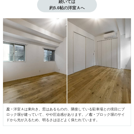
続いては

約5.6帖の洋室Ａへ
左・
洋室Ａは東向き。窓はあるものの、隣接している駐車場との境目にブ
ロック塀が建っていて、やや圧迫感があります。／
右・
ブロック塀のサイ
ドから光が入るため、明るさはほどよく保たれています。