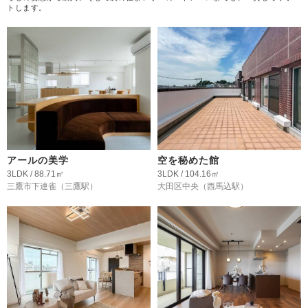
トします。
アールの美学
空を秘めた館
3LDK / 88.71㎡
3LDK / 104.16㎡
三鷹市下連雀
（三鷹駅）
大田区中央
（西馬込駅）