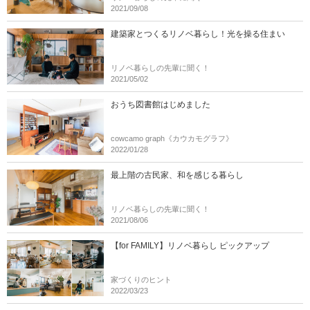
2021/09/08
建築家とつくるリノベ暮らし！光を操る住まい
リノベ暮らしの先輩に聞く！
2021/05/02
おうち図書館はじめました
cowcamo graph《カウカモグラフ》
2022/01/28
最上階の古民家、和を感じる暮らし
リノベ暮らしの先輩に聞く！
2021/08/06
【for FAMILY】リノベ暮らし ピックアップ
家づくりのヒント
2022/03/23