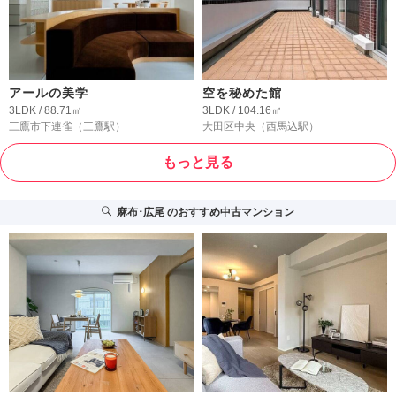
アールの美学
空を秘めた館
3LDK / 88.71㎡
3LDK / 104.16㎡
三鷹市下連雀
（三鷹駅）
大田区中央
（西馬込駅）
もっと見る
麻布･広尾
のおすすめ中古マンション