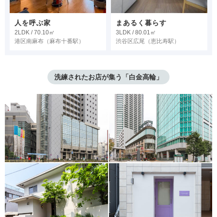
人を呼ぶ家
まあるく暮らす
2LDK / 70.10㎡
3LDK / 80.01㎡
港区南麻布
（麻布十番駅）
渋谷区広尾
（恵比寿駅）
洗練されたお店が集う「白金高輪」