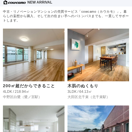
NEW ARRIVAL
中古・リノベーションマンションの売買サービス「cowcamo（カウカモ）」。暮
らしの妄想から購入、そして次の住まい手へのバトンパスまでも、一貫してサポー
トします。
200㎡超だからできること
木肌のぬくもり
4LDK / 218.94㎡
3LDK / 64.13㎡
中野区白鷺
（鷺ノ宮駅）
大田区北千束
（北千束駅）