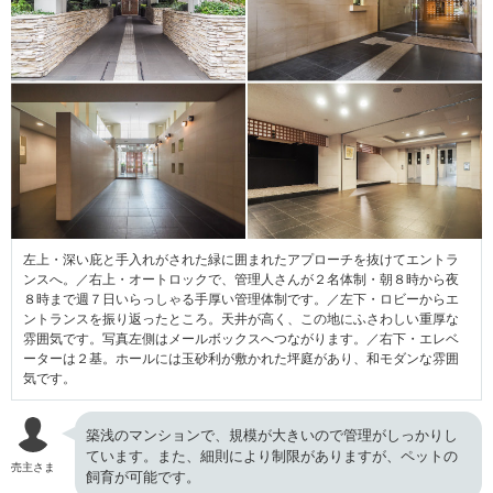
左上・深い庇と手入れがされた緑に囲まれたアプローチを抜けてエントラ
ンスへ。／右上・オートロックで、管理人さんが２名体制・朝８時から夜
８時まで週７日いらっしゃる手厚い管理体制です。／左下・ロビーからエ
ントランスを振り返ったところ。天井が高く、この地にふさわしい重厚な
雰囲気です。写真左側はメールボックスへつながります。／右下・エレベ
ーターは２基。ホールには玉砂利が敷かれた坪庭があり、和モダンな雰囲
気です。
築浅のマンションで、規模が大きいので管理がしっかりし
ています。また、細則により制限がありますが、ペットの
売主さま
飼育が可能です。