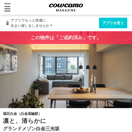
MENU
アプリでもっと快適に
📱
アプリを使う
住まい探しをしませんか？
この物件は「ご成約済み」です。
港区白金（白金高輪駅）
凛と、清らかに
グランドメゾン白金三光坂