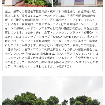
左上・最寄りは都営地下鉄三田線・東京メトロ南北線の「白金高輪」駅。
真上にある「高輪コミュニティーぷらざ」には、「港区役所 高輪総合支
所」や「港区立高輪図書館」など、区の施設が入っています。（徒歩４
分）／右上・複合施設「白金アエルシティ」は白金高輪のシンボル。「ク
イーンズ伊勢丹」やドラッグストアなどの買い物施設のほか、飲食店も充
実しています。（徒歩４分）／左下・ファッションブランド「YAECA（ヤ
エカ）」によるコンセプトショップ「YAECA HOME STORE」。凛とした
店内には、アンティーク家具や雑貨、ベーカリーやアパレルまで、厳選さ
れたアイテムが並びます。看板がない一軒家なので、素通りにご注意を。
（徒歩５分）／右下・フランスの郷土料理とパリの新しい感覚を融合した
モダンフレンチ「restaurant l'Alchimiste（レストラン アルシミスト）」は
ミシュランひとつ星を数年連続で獲得している実力店。完全予約制＆シェ
フのおまかせコースのみで、約50種類もある自然派フランスワインとのマ
リアージュをじっくりと味わえますよ。（徒歩１分）