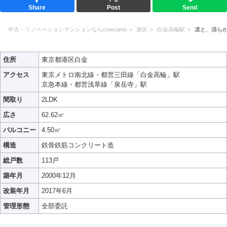
Share
Post
Send
中古・リノベーションマンションならcowcamo
港区
白金高輪駅
凛と、清ら
住所
東京都港区白金
アクセス
東京メトロ南北線・都営三田線「白金高輪」駅
京急本線・都営浅草線「泉岳寺」駅
間取り
2LDK
広さ
62.62㎡
バルコニー
4.50㎡
構造
鉄骨鉄筋コンクリート造
総戸数
113戸
築年月
2000年12月
改装年月
2017年6月
管理形態
全部委託