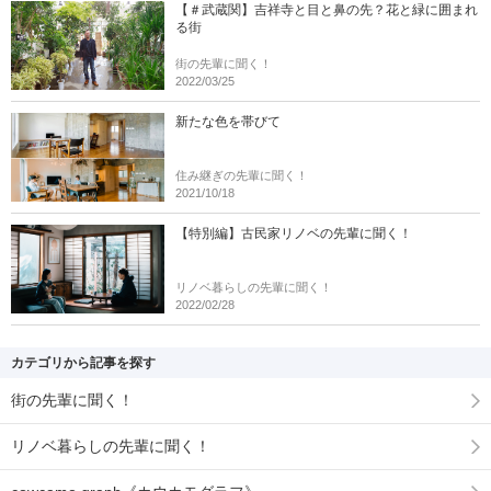
【＃武蔵関】吉祥寺と目と鼻の先？花と緑に囲まれ
る街
街の先輩に聞く！
2022/03/25
新たな色を帯びて
住み継ぎの先輩に聞く！
2021/10/18
【特別編】古民家リノベの先輩に聞く！
リノベ暮らしの先輩に聞く！
2022/02/28
カテゴリから記事を探す
街の先輩に聞く！
リノベ暮らしの先輩に聞く！