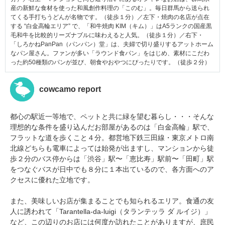
産の新鮮な食材を使った和風創作料理の「このむ」。毎日群馬から送られ
てくる手打ちうどんが名物です。（徒歩１分）／左下・焼肉の名店が点在
する “白金高輪エリア” で、「和牛焼肉 KIM（キム）」はA5ランクの国産黒
毛和牛を比較的リーズナブルに味わえると人気。（徒歩１分）／右下・
「しろかねPanPan（パンパン）堂」は、夫婦で切り盛りするアットホーム
なパン屋さん。ファンが多い「ラウンド食パン」をはじめ、素材にこだわ
った約50種類のパンが並び、朝食やおやつにぴったりです。（徒歩２分）
cowcamo report
都心の駅近一等地で、ペットと共に緑を望む暮らし・・・そんな
理想的な条件を盛り込んだお部屋があるのは「白金高輪」駅で、
フラットな道を歩くこと４分。都営地下鉄三田線・東京メトロ南
北線どちらも電車によっては始発が出ますし、マンションから徒
歩２分のバス停からは「渋谷」駅〜「恵比寿」駅前〜「田町」駅
をつなぐバスが日中でも８分に１本出ているので、各方面へのア
クセスに優れた立地です。
また、美味しいお店が集まることでも知られるエリア。食通の友
人に誘われて「Tarantella-da-luigi（タランテッラ ダ ルイジ）」
など、この辺りのお店には何度か訪れたことがありますが、庶民