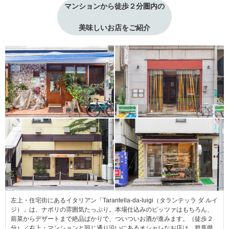
マンションから徒歩２分圏内の
美味しいお店をご紹介
左上・住宅街にあるイタリアン「Tarantella-da-luigi（タランテッラ ダ ルイ
ジ）」は、ナポリの雰囲気たっぷり。本場仕込みのピッツァはもちろん、
前菜からデザートまで絶品ばかりで、ついついお酒が進みます。（徒歩２
分）／右上・マンションと同じ通り沿いにあるオシャレなお店は、群馬県