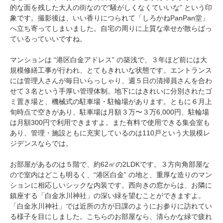
的な面を残した大人の街なので“騒がしくなくていいな” という印
象です。撮影後は、いい香りにつられて「しろかねPanPan堂」
へ立ち寄ってしまいました。自宅の周りに上質な幸せが散らばっ
ているっていいですね。
マンションは “港区白金アドレス” の築浅で、３年ほど前には大
規模修繕工事が行われ、とてもきれいな状態です。エントランス
には管理人さんが毎日いらっしゃり、週５日の清掃員さんを合わ
せて３名という手厚い管理体制。地下にはきれいに分別されたゴ
ミ置き場と、機械式の駐車場・駐輪場があります。ともに６月上
旬時点で空きがあり、駐車場は月額３万〜３万6,000円、駐輪場
は月額300円で利用できますよ。また有料で使用できる集会室も
あり、管理・施設ともに充実しているのは110戸という大規模レ
ジデンスならでは。
お部屋があるのは５階で、約62㎡の2LDKです。３方向角部屋な
ので室内はどこも明るく、“港区白金” の地と、重厚な造りのマン
ションに相応しいシックな内装です。西向きの窓からは、お隣に
鎮座する「白金氷川神社」の深い緑を望むことができますよ。
「白金氷川神社」では近所の方が日課のようにお参りに訪れてい
る様子を目にしました。こちらのお部屋なら、清らかな緑で疲れ