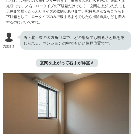
にうれしい照明の人感センサー付きで、東向きの窓があるため、通風・採
光◎ です。／右・ロータイプの下駄箱だけでなく、玄関を上がった先にも
天井まで届くたっぷりサイズの収納があります。靴持ちさんならこちらも
下駄箱として、ロータイプのみで収まるようでしたら掃除道具などを収納
するのにいいですね。
西・北・東の３方角部屋で、どの場所でも明るさと風を感
じられる、マンションの中でもいい住戸位置です。
売主さま
玄関を上がって右手が洋室Ａ