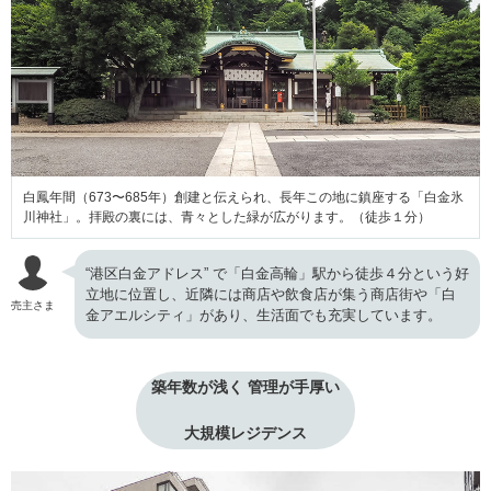
白鳳年間（673〜685年）創建と伝えられ、長年この地に鎮座する「白金氷
川神社」。拝殿の裏には、青々とした緑が広がります。（徒歩１分）
“港区白金アドレス” で「白金高輪」駅から徒歩４分という好
立地に位置し、近隣には商店や飲食店が集う商店街や「白
売主さま
金アエルシティ」があり、生活面でも充実しています。
築年数が浅く 管理が手厚い
大規模レジデンス