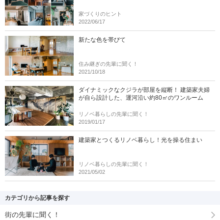
家づくりのヒント
2022/06/17
新たな色を帯びて
住み継ぎの先輩に聞く！
2021/10/18
ダイナミックなクジラが部屋を縦断！ 建築家夫婦
が自ら設計した、運河沿い約80㎡のワンルーム
リノベ暮らしの先輩に聞く！
2019/01/17
建築家とつくるリノベ暮らし！光を操る住まい
リノベ暮らしの先輩に聞く！
2021/05/02
カテゴリから記事を探す
街の先輩に聞く！