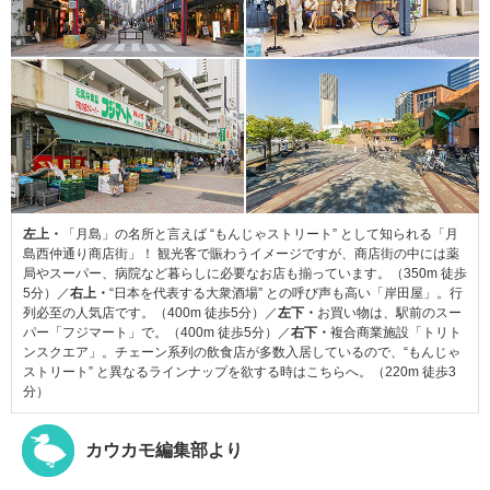
左上・
「月島」の名所と言えば “もんじゃストリート” として知られる「月
島西仲通り商店街」！ 観光客で賑わうイメージですが、商店街の中には薬
局やスーパー、病院など暮らしに必要なお店も揃っています。（350m 徒歩
5分）／
右上・
“日本を代表する大衆酒場” との呼び声も高い「岸田屋」。行
列必至の人気店です。（400m 徒歩5分）／
左下・
お買い物は、駅前のスー
パー「フジマート」で。（400m 徒歩5分）／
右下・
複合商業施設「トリト
ンスクエア」。チェーン系列の飲食店が多数入居しているので、“もんじゃ
ストリート” と異なるラインナップを欲する時はこちらへ。（220m 徒歩3
分）
カウカモ編集部より