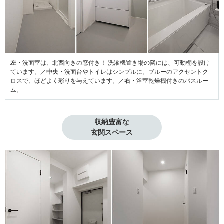
左・
洗面室は、北西向きの窓付き！ 洗濯機置き場の隣には、可動棚を設け
ています。／
中央・
洗面台やトイレはシンプルに。ブルーのアクセントク
ロスで、ほどよく彩りを与えています。／
右・
浴室乾燥機付きのバスルー
ム。
収納豊富な

玄関スペース