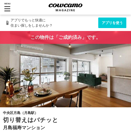
MENU
アプリでもっと快適に
📱
アプリを使う
住まい探しをしませんか？
この物件は「ご成約済み」です。
中央区月島（月島駅）
切り替えはバチッと
月島福寿マンション