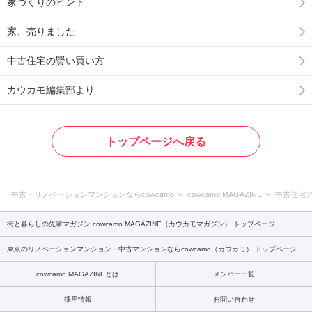
家づくりのヒント
家、売りました
中古住宅の賢い買い方
カウカモ編集部より
トップページへ戻る
中古・リノベーションマンションならcowcamo
cowcamo MAGAZINE
中古住宅
街と暮らしの先輩マガジン cowcamo MAGAZINE（カウカモマガジン） トップページ
東京のリノベーションマンション・中古マンションならcowcamo（カウカモ） トップページ
cowcamo MAGAZINEとは
メンバー一覧
採用情報
お問い合わせ