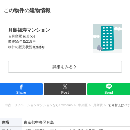
この物件の建物情報
月島福寿マンション
月島駅 徒歩5分
築55年
218戸
物件の販売状況
販売待ち
詳細をみる
Share
Post
Send
中古・リノベーションマンションならcowcamo
中央区
月島駅
切り替えはバ
住所
東京都中央区月島