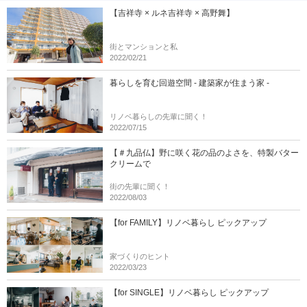
【吉祥寺 × ルネ吉祥寺 × 高野舞】
街とマンションと私
2022/02/21
暮らしを育む回遊空間 - 建築家が住まう家 -
リノベ暮らしの先輩に聞く！
2022/07/15
【＃九品仏】野に咲く花の品のよさを、特製バター
クリームで
街の先輩に聞く！
2022/08/03
【for FAMILY】リノベ暮らし ピックアップ
家づくりのヒント
2022/03/23
【for SINGLE】リノベ暮らし ピックアップ