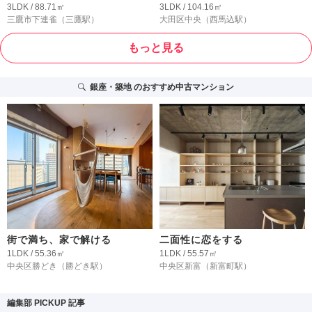
3LDK / 88.71㎡
3LDK / 104.16㎡
三鷹市下連雀
（三鷹駅）
大田区中央
（西馬込駅）
もっと見る
銀座・築地
のおすすめ中古マンション
街で満ち、家で解ける
二面性に恋をする
1LDK / 55.36㎡
1LDK / 55.57㎡
中央区勝どき
（勝どき駅）
中央区新富
（新富町駅）
編集部 PICKUP 記事