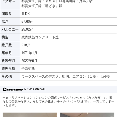
アクセス
都営大江戸線・東京メトロ有楽町線「月島」駅
都営大江戸線「勝どき」駅
間取り
1LDK
広さ
57.60㎡
バルコニー
25.92㎡
構造
鉄骨鉄筋コンクリート造
総戸数
218戸
築年月
1971年1月
改装年月
2022年9月
管理形態
全部委託
その他
ワークスペースのデスク、照明、エアコン（１基）は付帯
NEW ARRIVAL
中古・リノベーションマンションの売買サービス「cowcamo（カウカモ）」。暮
らしの妄想から購入、そして次の住まい手へのバトンパスまでも、一貫してサポー
トします。