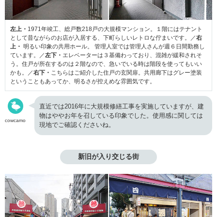
左上・
1971年竣工、総戸数218戸の大規模マンション。１階にはテナント
として昔ながらのお店が入居する、下町らしいレトロな佇まいです。／
右
上・
明るい印象の共用ホール。 管理人室では管理人さんが週６日間勤務し
ています。／
左下・
エレベーターは３基備わっており、混雑が緩和されそ
う。住戸が所在するのは２階なので、急いでいる時は階段を使ってもいい
かも。／
右下・
こちらはご紹介した住戸の玄関扉。共用廊下はグレー塗装
ということもあってか、明るさが控えめな雰囲気です。
直近では2016年に大規模修繕工事を実施していますが、建
物はややお年を召している印象でした。使用感に関しては
cowcamo
現地でご確認くださいね。
新旧が入り交じる街