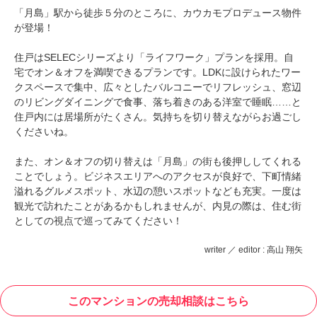
「月島」駅から徒歩５分のところに、カウカモプロデュース物件
が登場！
住戸はSELECシリーズより「ライフワーク」プランを採用。自
宅でオン＆オフを満喫できるプランです。LDKに設けられたワー
クスペースで集中、広々としたバルコニーでリフレッシュ、窓辺
のリビングダイニングで食事、落ち着きのある洋室で睡眠……と
住戸内には居場所がたくさん。気持ちを切り替えながらお過ごし
くださいね。
また、オン＆オフの切り替えは「月島」の街も後押ししてくれる
ことでしょう。ビジネスエリアへのアクセスが良好で、下町情緒
溢れるグルメスポット、水辺の憩いスポットなども充実。一度は
観光で訪れたことがあるかもしれませんが、内見の際は、住む街
としての視点で巡ってみてください！
writer ／ editor : 高山 翔矢
このマンションの売却相談はこちら