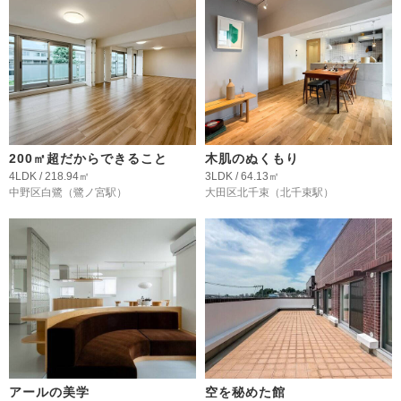
200㎡超だからできること
木肌のぬくもり
4LDK / 218.94㎡
3LDK / 64.13㎡
中野区白鷺
（鷺ノ宮駅）
大田区北千束
（北千束駅）
アールの美学
空を秘めた館