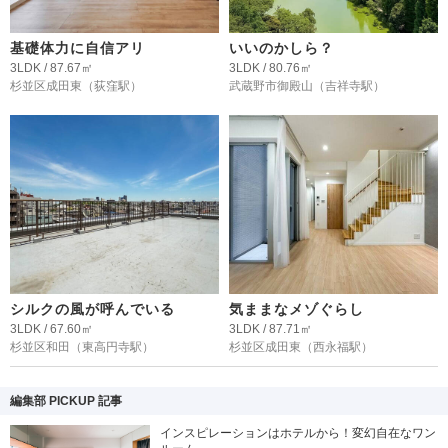
基礎体力に自信アリ
いいのかしら？
3LDK / 87.67㎡
3LDK / 80.76㎡
杉並区成田東
（荻窪駅）
武蔵野市御殿山
（吉祥寺駅）
シルクの風が呼んでいる
気ままなメゾぐらし
3LDK / 67.60㎡
3LDK / 87.71㎡
杉並区和田
（東高円寺駅）
杉並区成田東
（西永福駅）
編集部 PICKUP 記事
インスピレーションはホテルから！変幻自在なワン