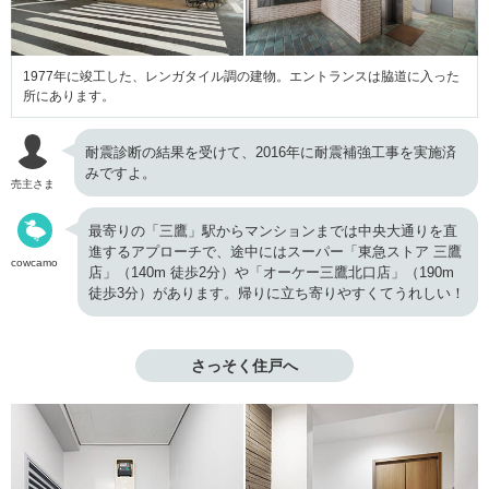
1977年に竣工した、レンガタイル調の建物。エントランスは脇道に入った
所にあります。
耐震診断の結果を受けて、2016年に耐震補強工事を実施済
みですよ。
売主さま
最寄りの「三鷹」駅からマンションまでは中央大通りを直
進するアプローチで、途中にはスーパー「東急ストア 三鷹
cowcamo
店」（140m 徒歩2分）や「オーケー三鷹北口店」（190m
徒歩3分）があります。帰りに立ち寄りやすくてうれしい！
さっそく住戸へ