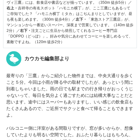
ヴィ三鷹」には、飲食店や書店などが揃っています。（350m 徒歩5分）／
右上・
吉祥寺の有名スポット「ハモニカ横丁」が、ここ三鷹にもあるって
ご存知でした？ 「ハモニカ横丁 ミタカ」はこぢんまりとしていますが、昼
も夜も楽しめます。（300m 徒歩4分）／
左下・
「東急ストア三鷹店」が、
マンションから一番近いスーパー。深夜まで営業しています。（140m 徒歩
2分）／
右下・
注文ごとに生豆から焙煎してくれるコーヒー専門店
「DOPPO（どっぽ）」。好みや気分にあわせてコーヒーを楽しめるって、
素敵ですよね。（120m 徒歩2分）
カウカモ編集部より
最寄りの「三鷹」からご紹介した物件までは、中央大通りを歩く
こと５分。今回は小雨が降る中の取材でしたが、あっという間に
到着しちゃいました。雨の日でも駅までの行き帰りがおっくうじ
ゃないって、毎日を気分よく過ごすためには結構大事なことだと
思います。途中にはスーパーもありますし、いい感じの飲食店も
たくさんあるので、ご近所でサクッと食べて帰ることもできます
よ。
バルコニー側に洋室がある間取りですが、窓が多いからか、想像
していたよりも明るい空間でした。おふたり暮らしはもちろん、