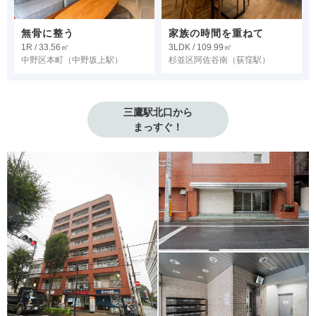
無骨に整う
家族の時間を重ねて
1R / 33.56㎡
3LDK / 109.99㎡
中野区本町
（中野坂上駅）
杉並区阿佐谷南
（荻窪駅）
三鷹駅北口から

まっすぐ！