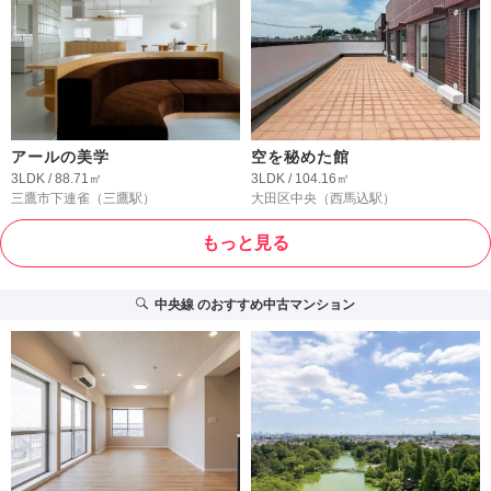
アールの美学
空を秘めた館
3LDK / 88.71㎡
3LDK / 104.16㎡
三鷹市下連雀
（三鷹駅）
大田区中央
（西馬込駅）
もっと見る
中央線
のおすすめ中古マンション