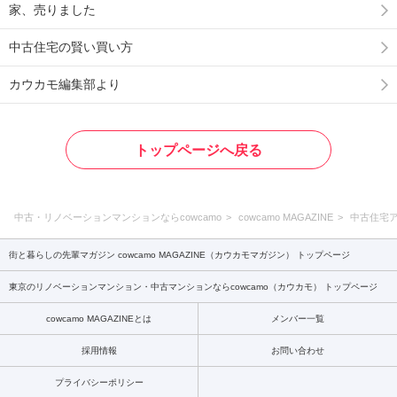
家、売りました
中古住宅の賢い買い方
カウカモ編集部より
トップページへ戻る
中古・リノベーションマンションならcowcamo
cowcamo MAGAZINE
中古住宅
街と暮らしの先輩マガジン cowcamo MAGAZINE（カウカモマガジン） トップページ
東京のリノベーションマンション・中古マンションならcowcamo（カウカモ） トップページ
cowcamo MAGAZINEとは
メンバー一覧
採用情報
お問い合わせ
プライバシーポリシー