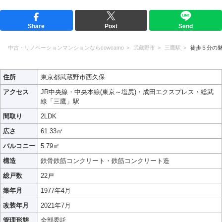
Share
Post
Send
中古・リノベーションマンションならcowcamo
武蔵野市
三鷹駅
徒歩５分の
住所
東京都武蔵野市西久保
アクセス
JR中央線・中央本線(東京～塩尻)・成田エクスプレス・総武
線「三鷹」駅
間取り
2LDK
広さ
61.33㎡
バルコニー
5.79㎡
構造
鉄骨鉄筋コンクリート・鉄筋コンクリート造
総戸数
22戸
築年月
1977年4月
改装年月
2021年7月
管理形態
全部委託