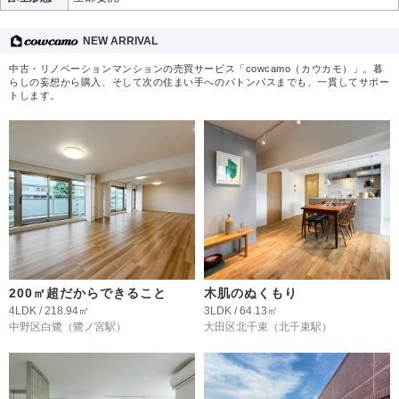
NEW ARRIVAL
中古・リノベーションマンションの売買サービス「cowcamo（カウカモ）」。暮
らしの妄想から購入、そして次の住まい手へのバトンパスまでも、一貫してサポー
トします。
200㎡超だからできること
木肌のぬくもり
4LDK / 218.94㎡
3LDK / 64.13㎡
中野区白鷺
（鷺ノ宮駅）
大田区北千束
（北千束駅）