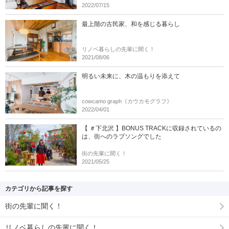
2022/07/15
最上階の古民家、和を感じる暮らし
リノベ暮らしの先輩に聞く！
2021/08/06
明るい未来に、木の温もりを添えて
cowcamo graph《カウカモグラフ》
2022/04/01
【 ＃下北沢 】BONUS TRACKに収録されているの
は、街へのラブソングでした
街の先輩に聞く！
2021/05/25
カテゴリから記事を探す
街の先輩に聞く！
リノベ暮らしの先輩に聞く！