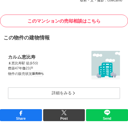
取材・文・撮影：cowcamo
このマンションの売却相談はこちら
この物件の建物情報
カルム恵比寿
恵比寿駅 徒歩5分
築47年
23戸
物件の販売状況
販売待ち
詳細をみる
Share
Post
Send