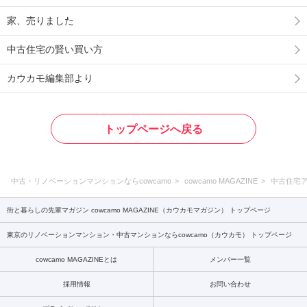
家、売りました
中古住宅の賢い買い方
カウカモ編集部より
トップページへ戻る
中古・リノベーションマンションならcowcamo
cowcamo MAGAZINE
中古住宅
街と暮らしの先輩マガジン cowcamo MAGAZINE（カウカモマガジン） トップページ
東京のリノベーションマンション・中古マンションならcowcamo（カウカモ） トップページ
cowcamo MAGAZINEとは
メンバー一覧
採用情報
お問い合わせ