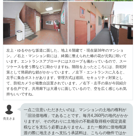
左上・ゆるやかな坂道に面した、地上６階建て・現在築38年のマンショ
ン。／右上・マンション前には、綺麗に整えられた椿の花が元気に咲いて
います。エントランスアプローチにはスロープも備わっているので、スー
ツケースを使う際などに助かりますね。階段を上ったところには、防犯対
策として簡易的な鎖がかかっています。／左下・エントランスに入ると、
左手に集合ポストがあります。管理方式は巡回。セキュリティ対策とし
て、防犯カメラが複数台設置されています。／右下・左手の扉が今回紹介
する住戸です。共用廊下は大通りに面しているので、空を広く感じられ気
持ちいいですね。
一点ご注意いただきたいのは、マンションの土地の権利が
「旧法借地権」であることです。毎月4,260円の地代がかか
売主さま
りますが、その代わりに土地分の不動産取得税や固定資産
税などを支払う必要はありません。また一般的に借地権譲
渡の際に地主さまへ支払う承諾料は、こちらの物件ではか