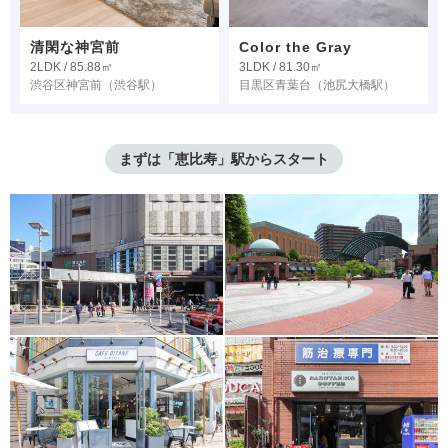
清閑な神宮前
Color the Gray
2LDK / 85.88㎡
3LDK / 81.30㎡
渋谷区神宮前
（渋谷駅）
目黒区青葉台
（池尻大橋駅）
まずは「恵比寿」駅からスタート