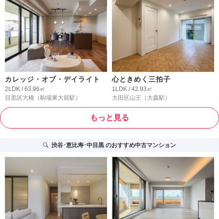
カレッジ・オブ・デイライト
心ときめく三拍子
2LDK / 63.96㎡
1LDK / 42.93㎡
目黒区大橋
（駒場東大前駅）
大田区山王
（大森駅）
もっと見る
渋谷･恵比寿･中目黒
のおすすめ中古マンション