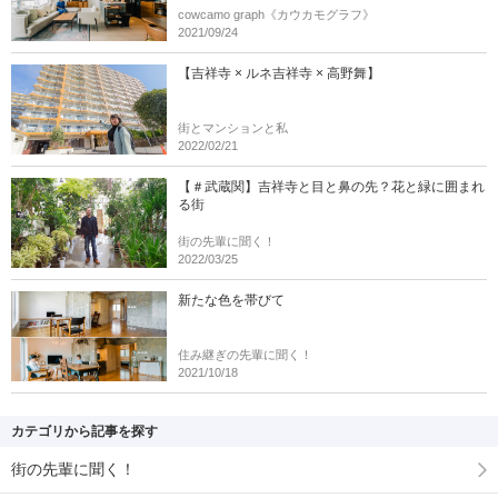
cowcamo graph《カウカモグラフ》
2021/09/24
【吉祥寺 × ルネ吉祥寺 × 高野舞】
街とマンションと私
2022/02/21
【＃武蔵関】吉祥寺と目と鼻の先？花と緑に囲まれ
る街
街の先輩に聞く！
2022/03/25
新たな色を帯びて
住み継ぎの先輩に聞く！
2021/10/18
カテゴリから記事を探す
街の先輩に聞く！