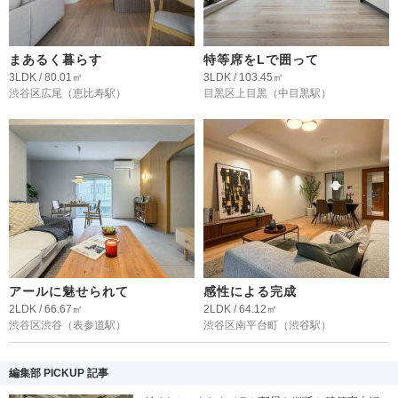
まあるく暮らす
特等席をLで囲って
3LDK / 80.01㎡
3LDK / 103.45㎡
渋谷区広尾
（恵比寿駅）
目黒区上目黒
（中目黒駅）
アールに魅せられて
感性による完成
2LDK / 66.67㎡
2LDK / 64.12㎡
渋谷区渋谷
（表参道駅）
渋谷区南平台町
（渋谷駅）
編集部 PICKUP 記事