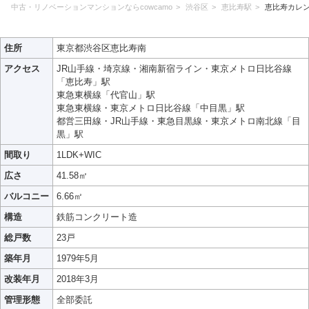
中古・リノベーションマンションならcowcamo
渋谷区
恵比寿駅
恵比寿カレ
住所
東京都渋谷区恵比寿南
アクセス
JR山手線・埼京線・湘南新宿ライン・東京メトロ日比谷線
「恵比寿」駅
東急東横線「代官山」駅
東急東横線・東京メトロ日比谷線「中目黒」駅
都営三田線・JR山手線・東急目黒線・東京メトロ南北線「目
黒」駅
間取り
1LDK+WIC
広さ
41.58㎡
バルコニー
6.66㎡
構造
鉄筋コンクリート造
総戸数
23戸
築年月
1979年5月
改装年月
2018年3月
管理形態
全部委託