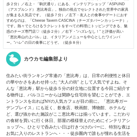
歩２分）／右上・「駒沢通り」にある、インテリアショップ「ASPUND
（アスプルンド） 恵比寿店」。独自の視点でセレクトされた世界中の家具
が集まる人気店です。（徒歩７分）／左下・友人との食事やデートにおす
すめなのは、「Cheese Tavern CASCINA（チーズタバーンカッシーナ）」
です。熱々でとろけるラクレットをすべての料理にトッピングできる、魅
惑のチーズ専門店♡（徒歩２分）／右下・“ハズレなし！” と評価が高い
「恵比寿山の上バル」は、イタリアンメニューを中心としたワインバ
ー。“ハレ” の日の食事にどうぞ。（徒歩８分）
カウカモ編集部より
住みたい街ランキング常連の「恵比寿」は、日常の利便性と休日
の華やかさをあわせ持った “大人の街” として人気ですよね。そ
んな「恵比寿」駅から徒歩５分の好立地に位置する今回ご紹介す
る物件は、
バルコニーからは閑静な住宅街を望むことができ、エ
ントランスを出ればNYの人気カフェが目の前に。「恵比寿ガー
デンプレイス」にも近く、飲食店、映画館、博物館、ホテルな
ど、選び抜かれた施設がここ恵比寿には揃っています。こだわり
の食材を買いに行く休日、部屋の模様替えのためにインテリアシ
ョップへ、ひとりで呑みたい日は行きつけのバーに、特別な夜は
お気に入りのレストランへ・・・徒歩圏内で誰もが憧れる生活を