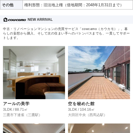
その他
権利形態：旧法地上権（借地期間：2048年1月31日まで）
NEW ARRIVAL
中古・リノベーションマンションの売買サービス「cowcamo（カウカモ）」。暮
らしの妄想から購入、そして次の住まい手へのバトンパスまでも、一貫してサポー
トします。
アールの美学
空を秘めた館
3LDK / 88.71㎡
3LDK / 104.16㎡
三鷹市下連雀
（三鷹駅）
大田区中央
（西馬込駅）