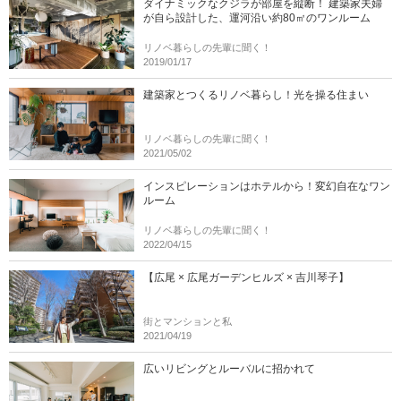
ダイナミックなクジラが部屋を縦断！ 建築家夫婦
が自ら設計した、運河沿い約80㎡のワンルーム
リノベ暮らしの先輩に聞く！
2019/01/17
建築家とつくるリノベ暮らし！光を操る住まい
リノベ暮らしの先輩に聞く！
2021/05/02
インスピレーションはホテルから！変幻自在なワン
ルーム
リノベ暮らしの先輩に聞く！
2022/04/15
【広尾 × 広尾ガーデンヒルズ × 吉川琴子】
街とマンションと私
2021/04/19
広いリビングとルーバルに招かれて