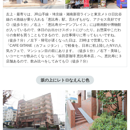
左上・最寄りは、JR山手線・埼京線・湘南新宿ラインと東京メトロ日比谷
線の４路線が乗り入れる「恵比寿」駅。言わずもがな、アクセス良好です
◎（徒歩５分）／右上・「恵比寿ガーデンプレイス」には映画館や博物館
が入っているので、休日のお出かけスポットにぴったり。お惣菜やこだわ
りの食材を買うこともできるので、お仕事帰りに寄ってもいいですね。
（徒歩７分）／左下・帰宅が遅くなった日は、23時まで営業している
「CAFE GITANE（カフェ ジタン）」で軽食を。日本に初上陸したNYの人
気カフェで、マンション目の前にあります。（徒歩１分）／右下・美味し
いコーヒーが飲みたくなったら「猿田彦珈琲 恵比寿本店」へ。恵比寿に３
店舗あるので、飲み比べをしてみても◎（徒歩７分）
坂の上にレトロなえんじ色