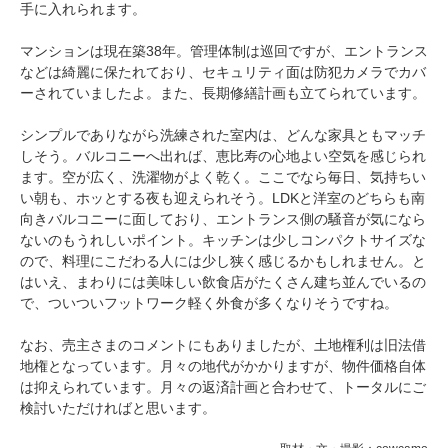
手に入れられます。
マンションは現在築38年。管理体制は巡回ですが、エントランス
などは綺麗に保たれており、セキュリティ面は防犯カメラでカバ
ーされていましたよ。また、長期修繕計画も立てられています。
シンプルでありながら洗練された室内は、どんな家具ともマッチ
しそう。バルコニーへ出れば、恵比寿の心地よい空気を感じられ
ます。空が広く、洗濯物がよく乾く。ここでなら毎日、気持ちい
い朝も、ホッとする夜も迎えられそう。LDKと洋室のどちらも南
向きバルコニーに面しており、エントランス側の騒音が気になら
ないのもうれしいポイント。キッチンは少しコンパクトサイズな
ので、料理にこだわる人には少し狭く感じるかもしれません。と
はいえ、まわりには美味しい飲食店がたくさん建ち並んでいるの
で、ついついフットワーク軽く外食が多くなりそうですね。
なお、売主さまのコメントにもありましたが、土地権利は旧法借
地権となっています。月々の地代がかかりますが、物件価格自体
は抑えられています。月々の返済計画と合わせて、トータルにご
検討いただければと思います。