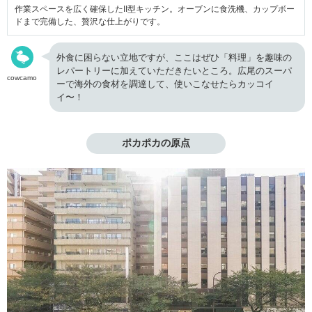
作業スペースを広く確保したII型キッチン。オーブンに食洗機、カップボー
ドまで完備した、贅沢な仕上がりです。
外食に困らない立地ですが、ここはぜひ「料理」を趣味の
レパートリーに加えていただきたいところ。広尾のスーパ
cowcamo
ーで海外の食材を調達して、使いこなせたらカッコイ
イ〜！
ポカポカの原点