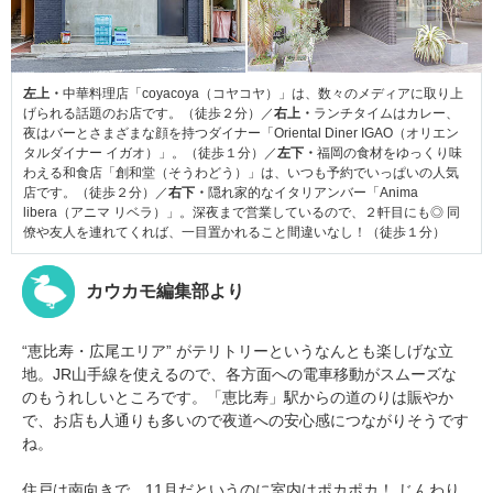
左上・
中華料理店「coyacoya（コヤコヤ）」は、数々のメディアに取り上
げられる話題のお店です。（徒歩２分）／
右上・
ランチタイムはカレー、
夜はバーとさまざまな顔を持つダイナー「Oriental Diner IGAO（オリエン
タルダイナー イガオ）」。（徒歩１分）／
左下・
福岡の食材をゆっくり味
わえる和食店「創和堂（そうわどう）」は、いつも予約でいっぱいの人気
店です。（徒歩２分）／
右下・
隠れ家的なイタリアンバー「Anima
libera（アニマ リベラ）」。深夜まで営業しているので、２軒目にも◎ 同
僚や友人を連れてくれば、一目置かれること間違いなし！（徒歩１分）
カウカモ編集部より
“恵比寿・広尾エリア” がテリトリーというなんとも楽しげな立
地。JR山手線を使えるので、各方面への電車移動がスムーズな
のもうれしいところです。「恵比寿」駅からの道のりは賑やか
で、お店も人通りも多いので夜道への安心感につながりそうです
ね。
住戸は南向きで、11月だというのに室内はポカポカ！ じんわり