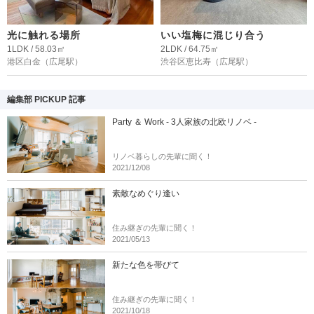
光に触れる場所
いい塩梅に混じり合う
1LDK / 58.03㎡
2LDK / 64.75㎡
港区白金
（広尾駅）
渋谷区恵比寿
（広尾駅）
編集部 PICKUP 記事
Party ＆ Work - 3人家族の北欧リノベ -
リノベ暮らしの先輩に聞く！
2021/12/08
素敵なめぐり逢い
住み継ぎの先輩に聞く！
2021/05/13
新たな色を帯びて
住み継ぎの先輩に聞く！
2021/10/18