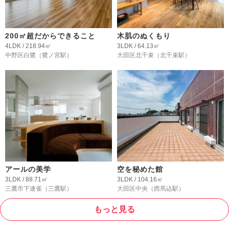
200㎡超だからできること
木肌のぬくもり
4LDK / 218.94㎡
3LDK / 64.13㎡
中野区白鷺
（鷺ノ宮駅）
大田区北千束
（北千束駅）
アールの美学
空を秘めた館
3LDK / 88.71㎡
3LDK / 104.16㎡
三鷹市下連雀
（三鷹駅）
大田区中央
（西馬込駅）
もっと見る