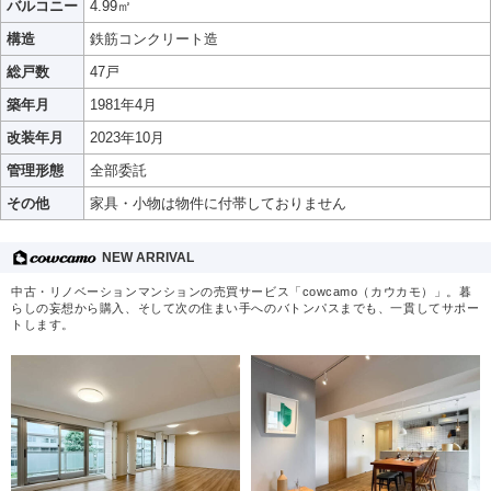
バルコニー
4.99㎡
構造
鉄筋コンクリート造
総戸数
47戸
築年月
1981年4月
改装年月
2023年10月
管理形態
全部委託
その他
家具・小物は物件に付帯しておりません
NEW ARRIVAL
中古・リノベーションマンションの売買サービス「cowcamo（カウカモ）」。暮
らしの妄想から購入、そして次の住まい手へのバトンパスまでも、一貫してサポー
トします。