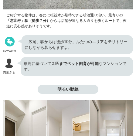
ご紹介する物件は、春には桜並木が期待できる明治通り沿い。最寄りの
「恵比寿」駅（徒歩７分）
からは店舗が連なる大通りを歩くルートで、夜
道に安心感がありそうです。
「広尾」駅からは徒歩10分。ふたつのエリアをテリトリー
にしながら暮らせますよ。
cowcamo
細則に基づいて
２匹までペット飼育が可能
なマンションで
す。
売主さま
明るい動線