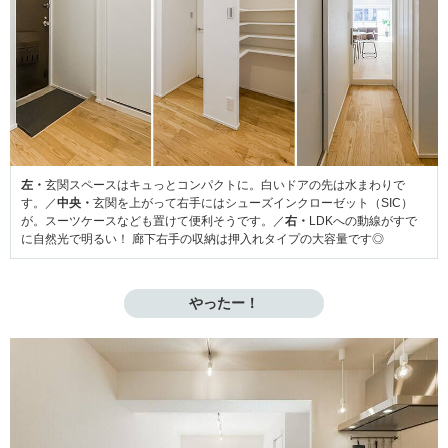
左・
玄関スペースはキュっとコンパクトに。白いドアの先は水まわりで
す。／
中央・
玄関を上がって右手にはシューズインクローゼット（SIC）
が。スーツケースなども置けて便利そうです。／
右・
LDKへの動線がすで
に自然光で明るい！ 廊下右手の収納は押入れタイプの大容量です◎
やったー！