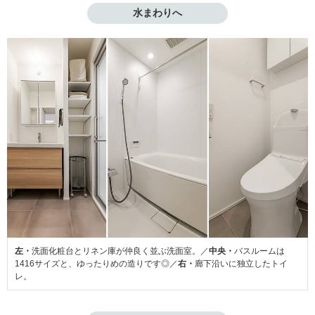
水まわりへ
左・
洗面化粧台とリネン庫が仲良く並ぶ洗面室。／
中央・
バスルームは
1416サイズと、ゆったりめの造りです◎／
右・
廊下沿いに独立したトイ
レ。