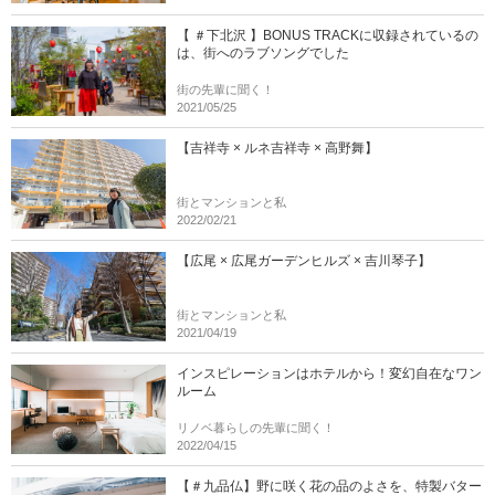
【 ＃下北沢 】BONUS TRACKに収録されているの
は、街へのラブソングでした
街の先輩に聞く！
2021/05/25
【吉祥寺 × ルネ吉祥寺 × 高野舞】
街とマンションと私
2022/02/21
【広尾 × 広尾ガーデンヒルズ × 吉川琴子】
街とマンションと私
2021/04/19
インスピレーションはホテルから！変幻自在なワン
ルーム
リノベ暮らしの先輩に聞く！
2022/04/15
【＃九品仏】野に咲く花の品のよさを、特製バター