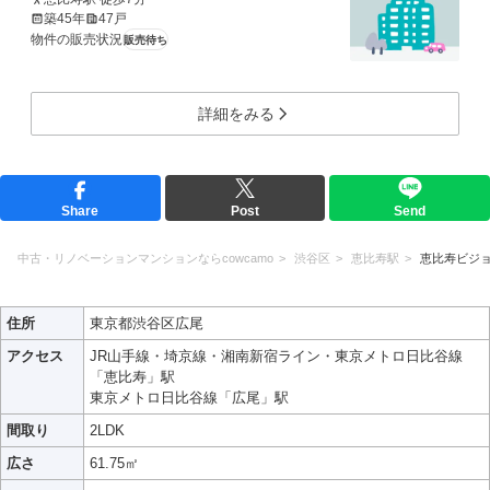
築45年
47戸
物件の販売状況
販売待ち
詳細をみる
Share
Post
Send
中古・リノベーションマンションならcowcamo
渋谷区
恵比寿駅
恵比寿ビジ
住所
東京都渋谷区広尾
アクセス
JR山手線・埼京線・湘南新宿ライン・東京メトロ日比谷線
「恵比寿」駅
東京メトロ日比谷線「広尾」駅
間取り
2LDK
広さ
61.75㎡