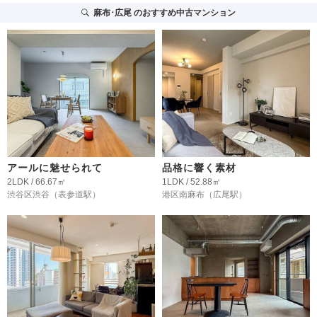
麻布･広尾
のおすすめ中古マンション
アールに魅せられて
品格に響く素材
2LDK / 66.67㎡
1LDK / 52.88㎡
渋谷区渋谷
（表参道駅）
港区南麻布
（広尾駅）