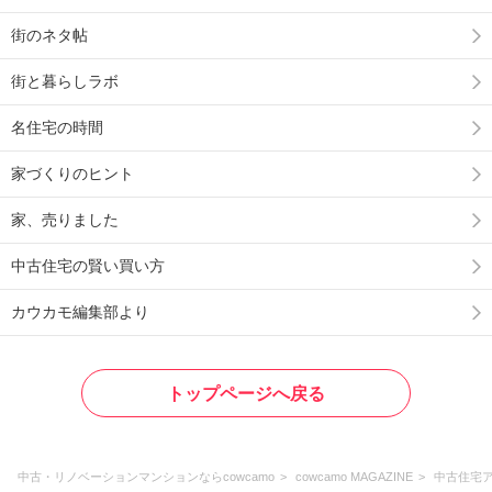
街のネタ帖
街と暮らしラボ
名住宅の時間
家づくりのヒント
家、売りました
中古住宅の賢い買い方
カウカモ編集部より
トップページへ戻る
中古・リノベーションマンションならcowcamo
cowcamo MAGAZINE
中古住宅