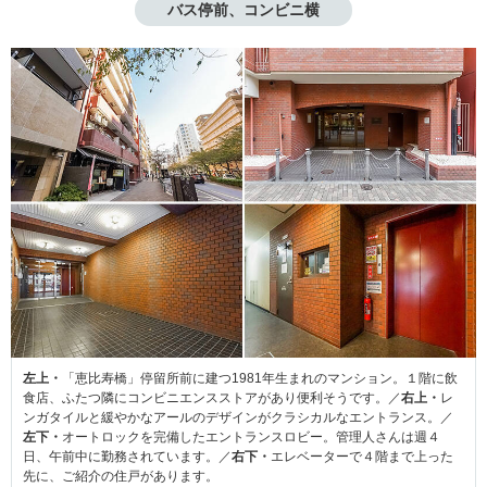
バス停前、コンビニ横
左上・
「恵比寿橋」停留所前に建つ1981年生まれのマンション。１階に飲
食店、ふたつ隣にコンビニエンスストアがあり便利そうです。／
右上・
レ
ンガタイルと緩やかなアールのデザインがクラシカルなエントランス。／
左下・
オートロックを完備したエントランスロビー。管理人さんは週４
日、午前中に勤務されています。／
右下・
エレベーターで４階まで上った
先に、ご紹介の住戸があります。