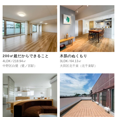
200㎡超だからできること
木肌のぬくもり
4LDK / 218.94㎡
3LDK / 64.13㎡
中野区白鷺
（鷺ノ宮駅）
大田区北千束
（北千束駅）