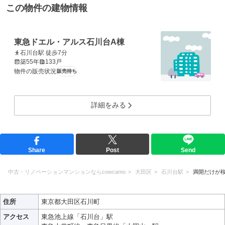
この物件の建物情報
東急ドエル・アルス石川台A棟
石川台駅 徒歩7分
築55年
133戸
物件の販売状況
販売待ち
詳細をみる
Share
Post
Send
中古・リノベーションマンションならcowcamo
大田区
石川台駅
満開だけが
住所
東京都大田区石川町
アクセス
東急池上線「石川台」駅