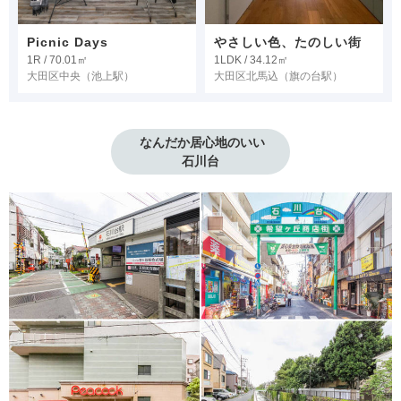
Picnic Days
やさしい色、たのしい街
1R / 70.01㎡
1LDK / 34.12㎡
大田区中央
（池上駅）
大田区北馬込
（旗の台駅）
 なんだか居心地のいい

石川台