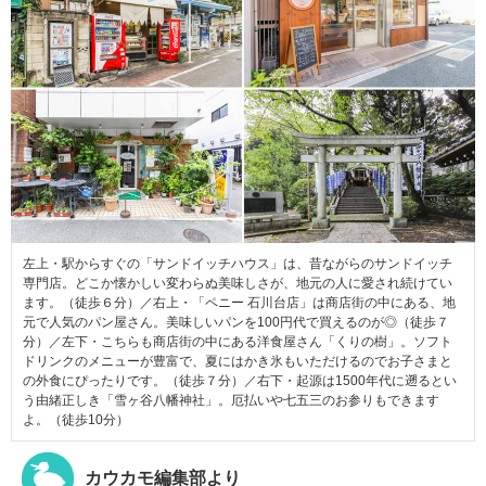
左上・駅からすぐの「サンドイッチハウス」は、昔ながらのサンドイッチ
専門店。どこか懐かしい変わらぬ美味しさが、地元の人に愛され続けてい
ます。（徒歩６分）／右上・「ペニー 石川台店」は商店街の中にある、地
元で人気のパン屋さん。美味しいパンを100円代で買えるのが◎（徒歩７
分）／左下・こちらも商店街の中にある洋食屋さん「くりの樹」。ソフト
ドリンクのメニューが豊富で、夏にはかき氷もいただけるのでお子さまと
の外食にぴったりです。（徒歩７分）／右下・起源は1500年代に遡るとい
う由緒正しき「雪ヶ谷八幡神社」。厄払いや七五三のお参りもできます
よ。（徒歩10分）
カウカモ編集部より