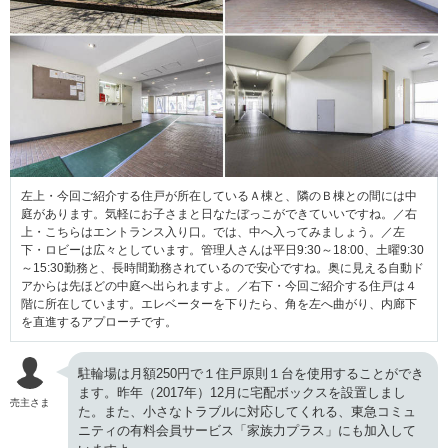
左上・今回ご紹介する住戸が所在しているＡ棟と、隣のＢ棟との間には中
庭があります。気軽にお子さまと日なたぼっこができていいですね。／右
上・こちらはエントランス入り口。では、中へ入ってみましょう。／左
下・ロビーは広々としています。管理人さんは平日9:30～18:00、土曜9:30
～15:30勤務と、長時間勤務されているので安心ですね。奥に見える自動ド
アからは先ほどの中庭へ出られますよ。／右下・今回ご紹介する住戸は４
階に所在しています。エレベーターを下りたら、角を左へ曲がり、内廊下
を直進するアプローチです。
駐輪場は月額250円で１住戸原則１台を使用することができ
ます。昨年（2017年）12月に宅配ボックスを設置しまし
売主さま
た。また、小さなトラブルに対応してくれる、東急コミュ
ニティの有料会員サービス「家族力プラス」にも加入して