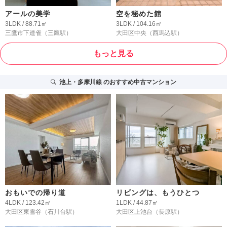
アールの美学
空を秘めた館
3LDK / 88.71㎡
3LDK / 104.16㎡
三鷹市下連雀
（三鷹駅）
大田区中央
（西馬込駅）
もっと見る
池上・多摩川線
のおすすめ中古マンション
おもいでの帰り道
リビングは、もうひとつ
4LDK / 123.42㎡
1LDK / 44.87㎡
大田区東雪谷
（石川台駅）
大田区上池台
（長原駅）