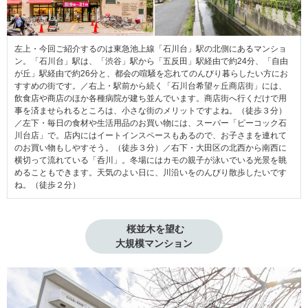
左上・今回ご紹介するのは東急池上線「石川台」駅の北側にあるマンショ
ン。「石川台」駅は、「渋谷」駅から「五反田」駅経由で約24分、「自由
が丘」駅経由で約26分と、都会の喧騒を忘れてのんびり暮らしたい方にお
すすめの街です。／右上・駅前から続く「石川台希望ヶ丘商店街」には、
飲食店や商店のほか各種病院が建ち並んでいます。商店街へ行くだけで用
事を済ませられるところは、小さな街のメリットですよね。（徒歩３分）
／左下・毎日の食材や生活用品のお買い物には、スーパー「ピーコック石
川台店」で。店内にはイートインスペースもあるので、お子さまを連れて
のお買い物もしやすそう。（徒歩３分）／右下・大田区の北西から南西に
横切って流れている「呑川」。冬場にはカモの親子が泳いでいる光景を眺
めることもできます。天気のよい日に、川沿いをのんびり散歩したいです
ね。（徒歩２分）
 桜並木を望む

大規模マンション