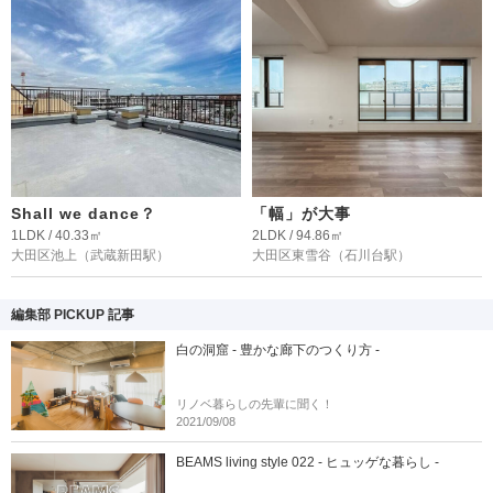
Shall we dance？
「幅」が大事
1LDK / 40.33㎡
2LDK / 94.86㎡
大田区池上
（武蔵新田駅）
大田区東雪谷
（石川台駅）
編集部 PICKUP 記事
白の洞窟 - 豊かな廊下のつくり方 -
リノベ暮らしの先輩に聞く！
2021/09/08
BEAMS living style 022 - ヒュッゲな暮らし -