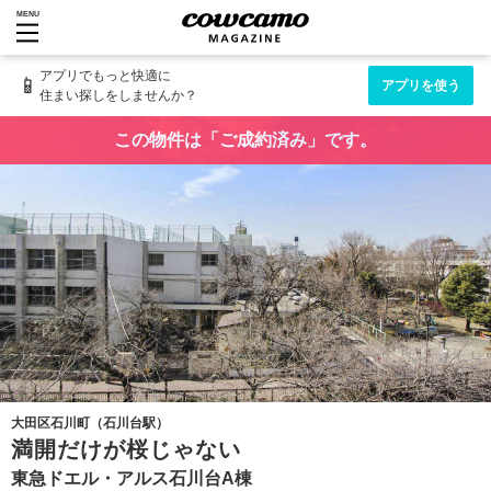
MENU
アプリでもっと快適に
📱
アプリを使う
住まい探しをしませんか？
この物件は「ご成約済み」です。
大田区石川町（石川台駅）
満開だけが桜じゃない
東急ドエル・アルス石川台A棟