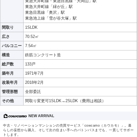
東急大井町線・東急目黒線「大岡山」駅
東急大井町線「緑が丘」駅
東急目黒線「奥沢」駅
東急池上線「雪が谷大塚」駅
間取り
1SLDK
広さ
70.52㎡
バルコニー
7.54㎡
構造
鉄筋コンクリート造
総戸数
133戸
築年月
1971年7月
改装年月
2018年2月
管理形態
全部委託
その他
間取り変更可1SLDK→2SLDK（費用は相談）
NEW ARRIVAL
中古・リノベーションマンションの売買サービス「cowcamo（カウカモ）」。暮
らしの妄想から購入、そして次の住まい手へのバトンパスまでも、一貫してサポー
トします。