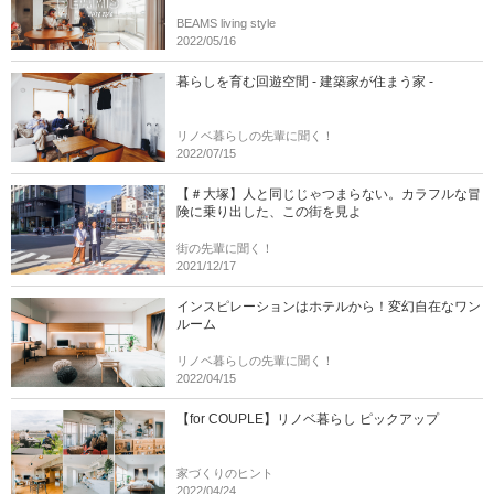
BEAMS living style
2022/05/16
暮らしを育む回遊空間 - 建築家が住まう家 -
リノベ暮らしの先輩に聞く！
2022/07/15
【＃大塚】人と同じじゃつまらない。カラフルな冒
険に乗り出した、この街を見よ
街の先輩に聞く！
2021/12/17
インスピレーションはホテルから！変幻自在なワン
ルーム
リノベ暮らしの先輩に聞く！
2022/04/15
【for COUPLE】リノベ暮らし ピックアップ
家づくりのヒント
2022/04/24