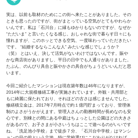
実は、以前も取材のためにこの街へ来たことがありました。その
ときも思ったのですが、街がまとっている空気がとてもやわらか
いんです。私は「石川台」に縁もゆかりもないのですが、なぜか
“ただいま” と言いたくなる感じ。おしゃれな街で暮らす日々にも
憧れますが、このホッとできる空気、一度味わっていただきたい
です。 “結婚するならこんな人” みたいな感じでしょうか？
（笑） とはいえ、決して活気がないわけではないんです。賑や
かな商店街がありますし、平日の日中でも人通りがありました。
たぶん、のんびり具合と賑やかさの具合がちょうどいいんだと思
います。
今回ご紹介したマンションは現在築年数は46年になりますが、
2014年に大規模修繕工事が実施されています。外観・共用部と
もに綺麗に保たれており、それほどの古さは感じませんでした。
修繕積立金は、2017年7月時点で約１億円貯まっており、管理体
制のよさがうかがえます。管理人さんの勤務時間が長めなのも安
心です。
別棟との間にある中庭はちょっとした公園ほどの大きさ
があるので、お子さまが小さいうちはここで遊べるのがいいです
ね。「洗足池小学校」まで徒歩７分、「石川台中学校」はマンシ
ョンの目の前という立地。特に学校選びにこだわりがなければ、