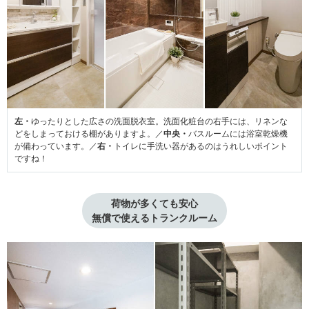
左・
ゆったりとした広さの洗面脱衣室。洗面化粧台の右手には、リネンな
どをしまっておける棚がありますよ。／
中央・
バスルームには浴室乾燥機
が備わっています。／
右・
トイレに手洗い器があるのはうれしいポイント
ですね！
荷物が多くても安心

無償で使えるトランクルーム