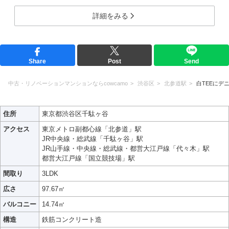
詳細をみる
Share
Post
Send
中古・リノベーションマンションならcowcamo
渋谷区
北参道駅
白TEEにデ
住所
東京都渋谷区千駄ヶ谷
アクセス
東京メトロ副都心線「北参道」駅
JR中央線・総武線「千駄ヶ谷」駅
JR山手線・中央線・総武線・都営大江戸線「代々木」駅
都営大江戸線「国立競技場」駅
間取り
3LDK
広さ
97.67㎡
バルコニー
14.74㎡
構造
鉄筋コンクリート造