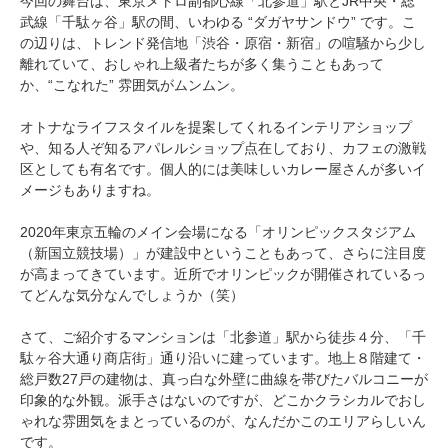
今回の舞台は、東京メトロ副都心線「北参道」駅とJR中央・総
武線「千駄ヶ谷」駅の間、いわゆる “ダガヤサンドウ” です。こ
の辺りは、トレンド発信地「渋谷・原宿・新宿」の喧騒から少し
離れていて、おしゃれ上級者たちが多く集うこともあって
か、“こなれた” 雰囲気がムンムン。
オトナなライフスタイルを提案してくれるインテリアショップ
や、知る人ぞ知るアパレルショップ点在しており、カフェの激戦
区としても有名です。個人的には美味しいカレー屋さんが多いイ
メージもありますね。
2020年東京五輪のメイン会場になる「オリンピックスタジアム
（新国立競技場）」が建設中ということもあって、さらに注目度
が高まってきています。近所でオリンピックが開催されているっ
てどんな気分なんでしょうか（笑）
さて、ご紹介するマンションは「北参道」駅から徒歩４分、「千
駄ヶ谷大通り商店街」通り沿いに建っています。地上８階建て・
総戸数27戸の建物は、真っ白な外壁に曲線を帯びたバルコニーが
印象的な外観。派手さはないのですが、どこかクラシカルでおし
ゃれな雰囲気をまとっているのが、なんだかこのエリアらしいん
です。