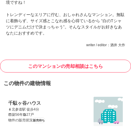
境ですね！
トレンディーなエリアに佇む、おしゃれさんなマンション。無駄
に着飾らず、サイズ感とこなれ感を心得ているから “白のTシャ
ツにデニムだけで決まっちゃう”。そんなスタイルがお好きなあ
なたにおすすめです。
writer / editor：酒井 大作
このマンションの売却相談はこちら
この物件の建物情報
千駄ヶ谷ハウス
北参道駅 徒歩4分
築56年
27戸
物件の販売状況
販売待ち