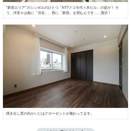
“新宿エリア” のシンボルのひとつ「NTTドコモ代々木ビル」の姿が！ そ
う、洋室Ａは南に「渋谷」、西に「新宿」を望むんです……贅沢！
掃き出し窓の向かいにはクローゼットが備わってます。