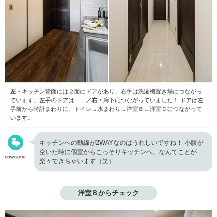
左・
キッチン背面には２面に
ドアがあり、右手は洗濯機置き場につながっ
ています。左手のドアは……／
右・
廊下につながっていました！ ドアは左
手前から時計まわりに、トイレ→水まわり→洋室Ｂ→洋室Ｃにつながって
います。
キッチンへの動線が2WAYなのはうれしいですね！ 小腹が
空いた時に個室からこっそりキッチンへ、なんてことが
cowcamo
楽々できちゃいます（笑）
洋室Ｂからチェック