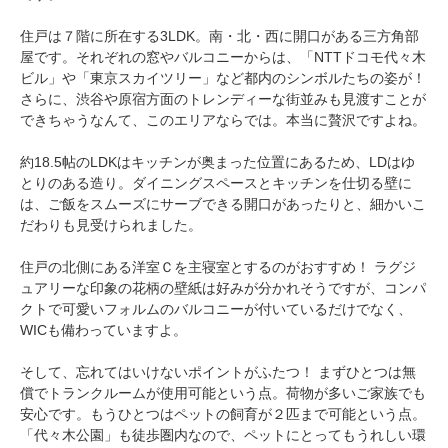
住戸は７階に所在する3LDK。南・北・西に開口がある三方角部
屋です。それぞれの窓やバルコニーからは、「NTTドコモ代々木
ビル」や「東京スカイツリー」など都内のシンボルたちの姿が！
さらに、渋谷や原宿方面のトレンディーな街並みも見渡すことが
できちゃうなんて、このエリアならでは。本当に贅沢ですよね。
約18.5帖のLDKはキッチンが奥まった位置にあるため、LDはゆ
とりのある造り。ダイニングスペースとキッチンを仕切る壁に
は、ご飯をスムーズにサーブできる開口があったりと、細かいこ
だわりも見受けられました。
住戸の北側にある洋室Ｃを主寝室とするのがおすすめ！ ラグジ
ュアリーな印象の花柄の壁紙は好みが分かれそうですが、コンパ
クトで可愛いフォルムのバルコニーが付いているだけでなく、
WICも備わっていますよ。
そして、忘れてはいけないポイントがふたつ！ まずひとつは無
償でトランクルームが使用可能という点。荷物が多いご家族でも
安心です。もうひとつはペットの飼育が２匹まで可能という点。
「代々木公園」も徒歩圏内なので、ペットにとってもうれしい環