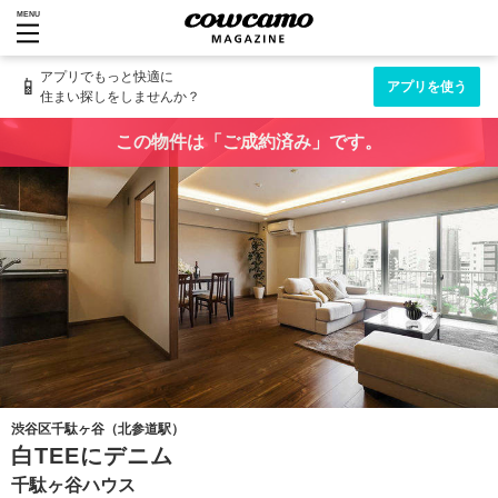
MENU
アプリでもっと快適に
📱
アプリを使う
住まい探しをしませんか？
この物件は「ご成約済み」です。
渋谷区千駄ヶ谷（北参道駅）
白TEEにデニム
千駄ヶ谷ハウス