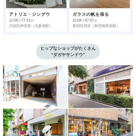
アトリエ・ジングウ
ガラスの帆を張る
1LDK / 77.52㎡
2LDK / 67.07㎡
渋谷区神宮前
（北参道駅）
新宿区四谷
（新宿御苑前駅）
ヒップなショップがたくさん

“ダガヤサンドウ”