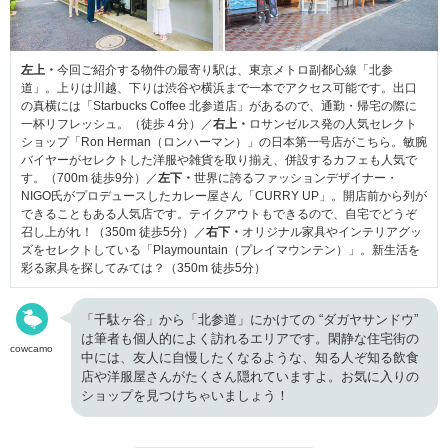
左上・
今回ご紹介する物件の最寄り駅は、東京メトロ副都心線「北参
道」。上りは
川越、下りは渋谷や横浜まで一本でアクセス可能です。出口
の真横には「Starbucks Coffee 北参道店」があるので、通勤・帰宅の際に
一杯リフレッシュ。（徒歩４分）／
右上・
ロサンゼルス発の人気セレクト
ショップ
「Ron Herman（ロンハーマン）」の
日本第一号店がこちら。敏腕
バイヤーがセレクトした洋服や雑貨を取り揃え、併設するカフェも人気で
す。（700m 徒歩9分）／
左下・
世界に誇るファッションデザイナー・
NIGO氏がプロデュースしたカレー屋さん「CURRY UP」。開店前から列が
できることもある人気店です。テイクアウトもできるので、自宅でどうぞ
召し上がれ！（350m 徒歩5分）／
右下・
オリジナル家具やインテリアグッ
ズをセレクトしている「Playmountain（プレイマウンテン）」。新生活を
彩る家具を探してみては？（350m 徒歩5分）
「千駄ヶ谷」から「北参道」にかけての “ダガヤサンドウ”
は筆者も個人的によく訪れるエリアです。閑静な住宅街の
cowcamo
中には、友人に自慢したくなるような、知る人ぞ知る飲食
店や洋服屋さんがたくさん隠れていますよ。お気に入りの
ショップを見つけちゃいましょう！