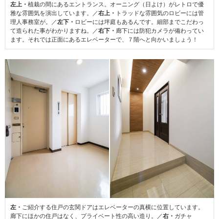
左上・
植栽の間にあるエントランス。オーニング（日よけ）がレトロで優
雅な雰囲気を演出しています。／
右上・
トラッドな雰囲気のロビーには管
理人事務室が。／
左下・
ロビーには坪庭もあるんです。細部までこだわっ
て造られた事がわかりますね。／
右下・
廊下には防犯カメラが備わってい
ます。それでは正面にあるエレベーターで、７階へと向かいましょう！
左・
ご紹介する住戸の玄関ドアはエレベーターの真横に位置しています。
廊下にほかの住戸はなく、プライベート性の高い造り。／
右・
ガチャ