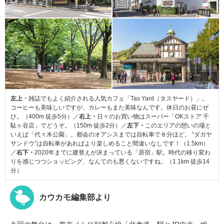
左上・
雑誌でもよく紹介される人気カフェ「Tas Yard（タスヤード）」。
コーヒーも美味しいですが、カレーもまた美味なんです。休日のお昼にぜ
ひ。（400m 徒歩5分）／
右上・
日々のお買い物はスーパー「OKストア 千
駄ヶ谷店」でどうぞ。（150m 徒歩2分）／
左下・
このエリアの憩いの場と
いえば「代々木公園」。都会のオアシスまでは自転車で８分ほど。 “ダガヤ
サンドウ”は自転車があればより楽しめること間違いなしです！（1.5km）
／
右下・
2020年までに建替えが決まっている「原宿」駅。時代の移り変わ
りを感じつつショッピング、なんてのも悪くないですね。（1.1km 徒歩14
分）
カウカモ編集部より