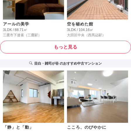
アールの美学
空を秘めた館
3LDK / 88.71㎡
3LDK / 104.16㎡
三鷹市下連雀
（三鷹駅）
大田区中央
（西馬込駅）
もっと見る
目白・雑司が谷
のおすすめ中古マンション
「静」と「動」
こころ、のびやかに