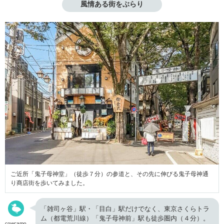
風情ある街をぶらり
ご近所「鬼子母神堂」（徒歩７分）の参道と、その先に伸びる鬼子母神通
り商店街を歩いてみました。
「雑司ヶ谷」駅・「目白」駅だけでなく、東京さくらトラ
ム（都電荒川線）「鬼子母神前」駅も徒歩圏内（４分）。
cowcamo