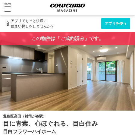
MENU
アプリでもっと快適に
📱
アプリを使う
住まい探しをしませんか？
この物件は「ご成約済み」です。
豊島区高田（雑司が谷駅）
目に青葉、心ほぐれる、目白住み
目白フラワーハイホーム