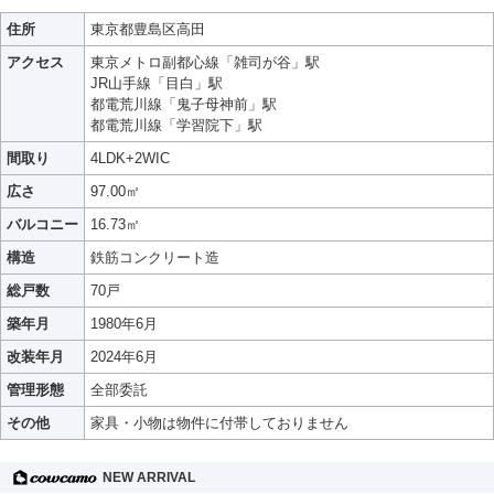
住所
東京都豊島区高田
アクセス
東京メトロ副都心線「雑司が谷」駅
JR山手線「目白」駅
都電荒川線「鬼子母神前」駅
都電荒川線「学習院下」駅
間取り
4LDK+2WIC
広さ
97.00㎡
バルコニー
16.73㎡
構造
鉄筋コンクリート造
総戸数
70戸
築年月
1980年6月
改装年月
2024年6月
管理形態
全部委託
その他
家具・小物は物件に付帯しておりません
NEW ARRIVAL