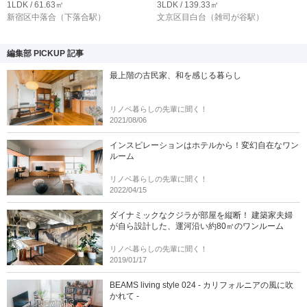
1LDK / 61.63㎡
3LDK / 139.33㎡
新宿区中落合
（下落合駅）
文京区目白台
（雑司が谷駅）
編集部 PICKUP 記事
最上階の古民家、和を感じる暮らし
リノベ暮らしの先輩に聞く！
2021/08/06
インスピレーションはホテルから！変幻自在なワン
ルーム
リノベ暮らしの先輩に聞く！
2022/04/15
ダイナミックなクジラが部屋を縦断！ 建築家夫婦
が自ら設計した、運河沿い約80㎡のワンルーム
リノベ暮らしの先輩に聞く！
2019/01/17
BEAMS living style 024 - カリフォルニアの風に吹
かれて -