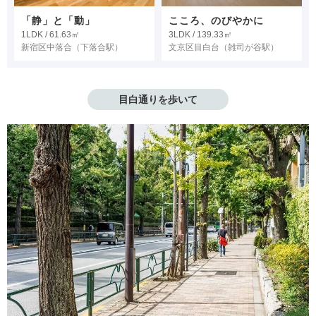
「静」と「動」
こころ、のびやかに
1LDK / 61.63㎡
3LDK / 139.33㎡
新宿区中落合
（下落合駅）
文京区目白台
（雑司が谷駅）
目白通りを歩いて