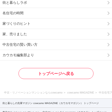
街と暮らしラボ
名住宅の時間
家づくりのヒント
家、売りました
中古住宅の賢い買い方
カウカモ編集部より
トップページへ戻る
中古・リノベーションマンションならcowcamo
cowcamo MAGAZINE
中古住宅
街と暮らしの先輩マガジン cowcamo MAGAZINE（カウカモマガジン） トップページ