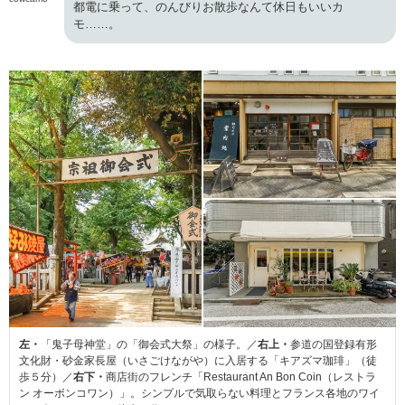
都電に乗って、のんびりお散歩なんて休日もいいカ
モ……。
左・
「鬼子母神堂」の「御会式大祭」の様子。／
右上・
参道の国登録有形
文化財・砂金家長屋（いさごけながや）に入居する「キアズマ珈琲」（徒
歩５分）／
右下・
商店街のフレンチ「Restaurant An Bon Coin（レストラ
ン オーボンコワン）」。シンプルで気取らない料理とフランス各地のワイ