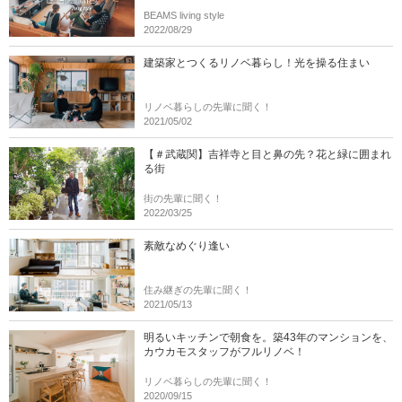
BEAMS living style
2022/08/29
建築家とつくるリノベ暮らし！光を操る住まい
リノベ暮らしの先輩に聞く！
2021/05/02
【＃武蔵関】吉祥寺と目と鼻の先？花と緑に囲まれ
る街
街の先輩に聞く！
2022/03/25
素敵なめぐり逢い
住み継ぎの先輩に聞く！
2021/05/13
明るいキッチンで朝食を。築43年のマンションを、
カウカモスタッフがフルリノベ！
リノベ暮らしの先輩に聞く！
2020/09/15