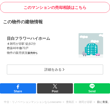
このマンションの売却相談はこちら
この物件の建物情報
目白フラワーハイホーム
雑司が谷駅 徒歩2分
築46年
70戸
物件の販売状況
販売待ち
詳細をみる
Share
Post
Send
中古・リノベーションマンションならcowcamo
豊島区
雑司が谷駅
目に青葉