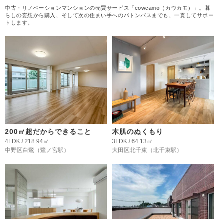
中古・リノベーションマンションの売買サービス「cowcamo（カウカモ）」。暮
らしの妄想から購入、そして次の住まい手へのバトンパスまでも、一貫してサポー
トします。
200㎡超だからできること
木肌のぬくもり
4LDK / 218.94㎡
3LDK / 64.13㎡
中野区白鷺
（鷺ノ宮駅）
大田区北千束
（北千束駅）