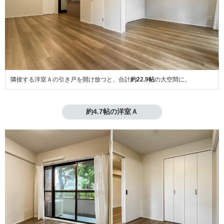
隣接する洋室Ａの引き戸を開け放つと、合計
約22.9帖
の大空間に。
約4.7帖の洋室Ａ