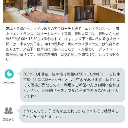
左上・
道路から、タイル敷きのアプローチを経て、エントランスへ。／
右
上・
エントランスにはオートロックを完備。管理人室では、管理人さんが
週5日間8:00〜16:30まで勤務されています。／
左下・
扉の先の吹き抜け空
間には、小さなお子さま向けの遊具が。奥のガラス張りの先には集会室が
あります。／
右下・
住戸前には広々としたポーチが備わり、プライベート
性が高い造りです。各階の共用廊下は吹き抜けを囲む形で、とっても明る
い！
2023年3月現在、駐車場（月額6,050〜13,200円）・自転車
置場（月額200〜300円）ともに空きがあります。位置によ
cowcamo
って価格が異なるので、利用をご希望の方はお問い合わせ
ください。比較的リーズナブルに利用できるのがうれしい
ですね♪
そうなんです。子どもが生まれてからは車中心で移動する
ことが多くなりました。
売主さま