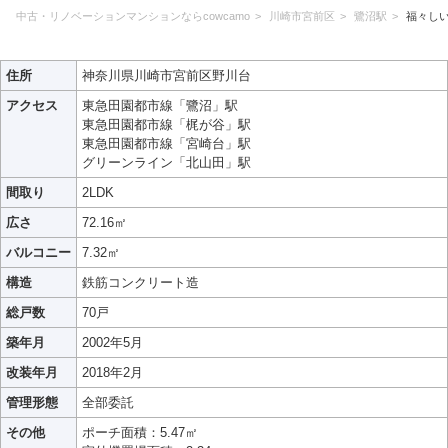
中古・リノベーションマンションならcowcamo
川崎市宮前区
鷺沼駅
福々し
住所
神奈川県川崎市宮前区野川台
アクセス
東急田園都市線「鷺沼」駅
東急田園都市線「梶が谷」駅
東急田園都市線「宮崎台」駅
グリーンライン「北山田」駅
間取り
2LDK
広さ
72.16㎡
バルコニー
7.32㎡
構造
鉄筋コンクリート造
総戸数
70戸
築年月
2002年5月
改装年月
2018年2月
管理形態
全部委託
その他
ポーチ面積：5.47㎡