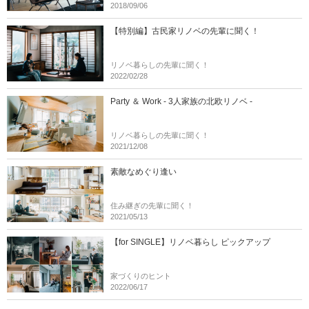
2018/09/06
【特別編】古民家リノベの先輩に聞く！
リノベ暮らしの先輩に聞く！
2022/02/28
Party ＆ Work - 3人家族の北欧リノベ -
リノベ暮らしの先輩に聞く！
2021/12/08
素敵なめぐり逢い
住み継ぎの先輩に聞く！
2021/05/13
【for SINGLE】リノベ暮らし ピックアップ
家づくりのヒント
2022/06/17