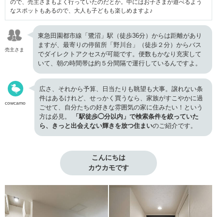
ので、売主さまもよく行っていたのだとか。中にはお子さまが遊べるよう
なスポットもあるので、大人も子どもも楽しめますよ♪
東急田園都市線「鷺沼」駅（徒歩36分）からは距離があり
ますが、最寄りの停留所「野川台」（徒歩２分）からバス
売主さま
でダイレクトアクセスが可能です。便数もかなり充実して
いて、朝の時間帯は約５分間隔で運行しているんですよ。
広さ、それから予算、日当たりも眺望も大事。譲れない条
件はあるけれど、せっかく買うなら、家族がすこやかに過
cowcamo
ごせて、自分たちの好きな雰囲気の家に住みたい！という
方は必見。
「駅徒歩◯分以内」で検索条件を絞っていた
ら、きっと出会えない輝きを放つ住まい
のご紹介です。
こんにちは

カウカモです