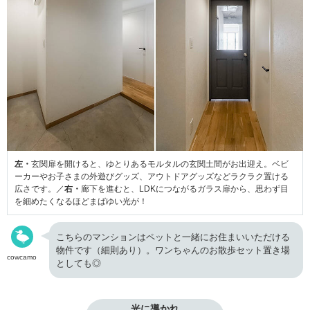
左・
玄関扉を開けると、ゆとりあるモルタルの玄関土間がお出迎え。ベビ
ーカーやお子さまの外遊びグッズ、アウトドアグッズなどラクラク置ける
広さです。／
右・
廊下を進むと、LDKにつながるガラス扉から、思わず目
を細めたくなるほどまばゆい光が！
こちらのマンションはペットと一緒にお住まいいただける
物件です（細則あり）。ワンちゃんのお散歩セット置き場
cowcamo
としても◎
光に導かれ
