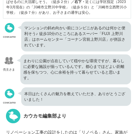
ばせるのに大活躍しそう。（徒歩２分）／
右下・
近くには学区指定（2023
年3月現在）の「川崎市立野川中学校」（徒歩５分）と「川崎市立西野川小
学校」（徒歩７分）があり、お子さまの通学は安心。
マンションの斜め向かい前にコンビニがあるのは何かと便
利そう♪ 徒歩10分のところにあるスーパー「FUJI 上野川
cowcamo
店」はホームセンター「コーナン宮前上野川店」が併設さ
れています。
まわりに公園が点在していて穏やかな環境ですが、暮らし
に必要な施設が揃っているんです。都心までほどよい距離
売主さま
感を保ちつつ、心に余裕を持って暮らせていると思いま
す。
本日はたくさんの魅力を教えていただき、ありがとうござ
いました！
cowcamo
カウカモ編集部より
リノベーション工事の設計をしたのは「リノベる」さん。家族が