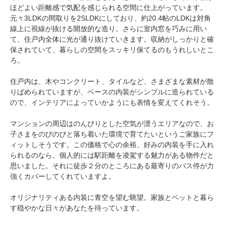
ほどよい距離感で気配を感じられる空間に仕上がっています。
元々3LDKの間取りを2SLDKにしており、約20.4帖のLDKは対角
線上に視線が抜ける開放的な造り。さらに室内窓を巧みに用い
て、住戸内全体に光が通り抜けていきます。収納がしっかりと確
保されていて、暮らしの空間をスッキリ保てるのもうれしいとこ
ろ。
住戸内は、木やコンクリート、タイルなど、さまざまな素材が散
りばめられていますが、ベースの内装がシンプルに造られている
ので、インテリアによっていかようにも表情を変えてくれそう。
マンションの周辺はのんびりとした空気が漂うエリアなので、お
子さまをのびのびと落ち着いた環境で育てたいというご家族にフ
ィットしそうです。この価格で心の余裕、好みの内装を手に入れ
られるのなら、個人的には駅距離を凌駕する魅力がある物件だと
思いました。それに徒歩２分のところにある最寄りのバス停が力
強くカバーしてくれていますよ。
オリジナリティある内装に青空を望む眺望。家族とペットと暮ら
す穏やかな日々があなたを待っています。