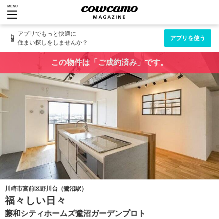
MENU
アプリでもっと快適に
📱
アプリを使う
住まい探しをしませんか？
この物件は「ご成約済み」です。
川崎市宮前区野川台（鷺沼駅）
福々しい日々
藤和シティホームズ鷺沼ガーデンプロト