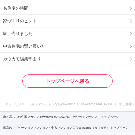
名住宅の時間
家づくりのヒント
家、売りました
中古住宅の賢い買い方
カウカモ編集部より
トップページへ戻る
中古・リノベーションマンションならcowcamo
cowcamo MAGAZINE
中古住宅
街と暮らしの先輩マガジン cowcamo MAGAZINE（カウカモマガジン） トップページ
東京のリノベーションマンション・中古マンションならcowcamo（カウカモ） トップページ