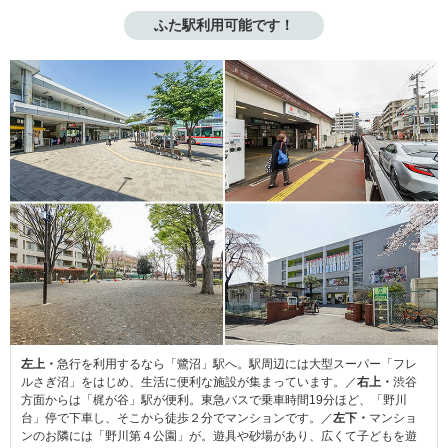
ふた駅利用可能です！
左上・
急行を利用するなら「鷺沼」駅へ。駅周辺には大型スーパー「フレ
ルさぎ沼」をはじめ、生活に便利な施設が集まっています。／
右上・
渋谷
方面からは「梶が谷」駅が便利。東急バスで乗車時間19分ほど、「野川
台」停で下車し、そこから徒歩２分でマンションです。／
左下・
マンショ
ンのお隣には「野川第４公園」が。遊具や砂場があり、広くて子どもを遊