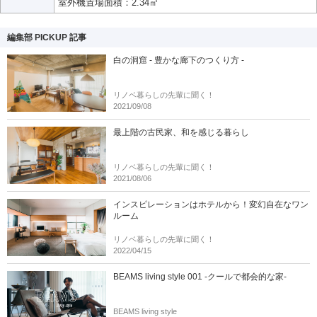
室外機置場面積：2.34㎡
編集部 PICKUP 記事
白の洞窟 - 豊かな廊下のつくり方 -
リノベ暮らしの先輩に聞く！
2021/09/08
最上階の古民家、和を感じる暮らし
リノベ暮らしの先輩に聞く！
2021/08/06
インスピレーションはホテルから！変幻自在なワン
ルーム
リノベ暮らしの先輩に聞く！
2022/04/15
BEAMS living style 001 -クールで都会的な家-
BEAMS living style