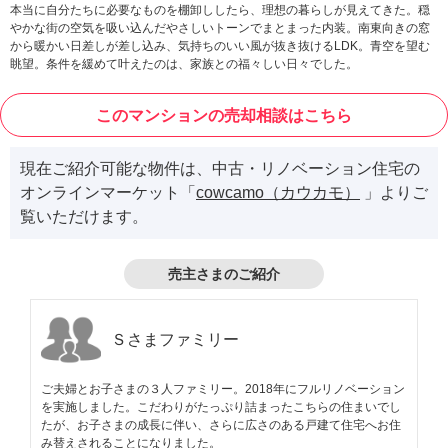
本当に自分たちに必要なものを棚卸ししたら、理想の暮らしが見えてきた。穏
やかな街の空気を吸い込んだやさしいトーンでまとまった内装。南東向きの窓
から暖かい日差しが差し込み、気持ちのいい風が抜き抜けるLDK。青空を望む
眺望。条件を緩めて叶えたのは、家族との福々しい日々でした。
このマンションの売却相談はこちら
現在ご紹介可能な物件は、中古・リノベーション住宅の
オンラインマーケット「
cowcamo（カウカモ）
」よりご
覧いただけます。
売主さまのご紹介
Ｓさまファミリー
ご夫婦とお子さまの３人ファミリー。2018年にフルリノベーション
を実施しました。こだわりがたっぷり詰まったこちらの住まいでし
たが、お子さまの成長に伴い、さらに広さのある戸建て住宅へお住
み替えされることになりました。