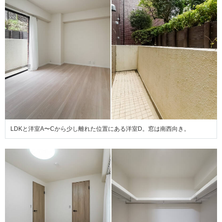
LDKと洋室A〜Cから少し離れた位置にある洋室D。窓は南西向き。