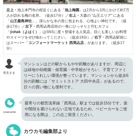
左上・
池上本門寺の程近くにある「
池上梅園
」は2月から3月にかけて約7万
人が訪れる梅の名所。（徒歩17分）／
右上・
大森の “山王エリア” にある
「
山王厳島神社
」。清らかな水の音に包まれる、心地よい神社です。（徒
歩17分）／
左下・
西馬込商店街の一角にひっそりと佇むカフェ
「
ýohak（よはく）
」はSNSに度々登場する人気店。目にも美しいお料理
やスイーツをぜひ味わってください。（徒歩19分）／
右下・
西馬込駅前に
はスーパー「
コンフォートマーケット 西馬込店
」があります。（徒歩17
分）
マンションはどの駅からもやや距離がありますが、周辺に
は緑地や幼稚園・保育園・中学校がそろい、子育てファミ
売主さま
リーにうれしい環境が整っています。マンションから徒歩6
分の距離には「サミットストア 大田中央店」があるので、
日々の買い物にも便利です。
最寄りの都営浅草線「西馬込」駅までは徒歩15分です。坂
や階段を避けられない立地であるため、ベビーカーをご使
cowcamo
用になる際は、この点ご留意ください。
カウカモ編集部より