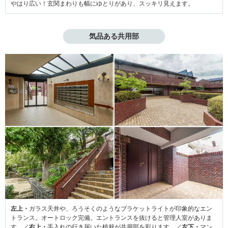
やはり広い！玄関まわりも幅にゆとりがあり、スッキリ見えます。
気品ある共用部
左上・
ガラス天井や、ろうそくのようなブラケットライトが印象的なエン
トランス。オートロック完備。エントランスを抜けると管理人室がありま
す。／
右上・
手入れの行き届いた植栽が共用部を彩ります。／
左下・
マン