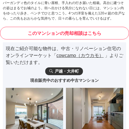
バーガンディ色のタイルに青い屋根、手入れの行き届いた植栽。高台に建つそ
の姿はまるでお城のよう。街へ出かける気分になれない日には、マンション内
をゆったり歩き、ベンチでひと息つこう。4つの洋室を備えた120㎡超の住戸な
ら、この先もおおらかな気持ちで、日々の暮らしを育んでいけるはず。
このマンションの売却相談はこちら
現在ご紹介可能な物件は、中古・リノベーション住宅の
オンラインマーケット「
cowcamo（カウカモ）
」よりご
覧いただけます。
戸越・大井町
現在販売中のおすすめ中古マンション