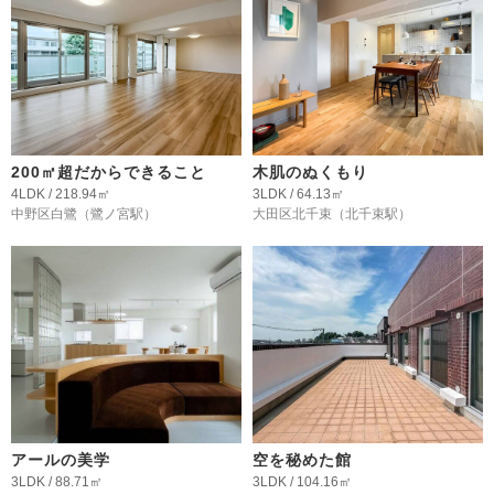
200㎡超だからできること
木肌のぬくもり
4LDK / 218.94㎡
3LDK / 64.13㎡
中野区白鷺
（鷺ノ宮駅）
大田区北千束
（北千束駅）
アールの美学
空を秘めた館
3LDK / 88.71㎡
3LDK / 104.16㎡