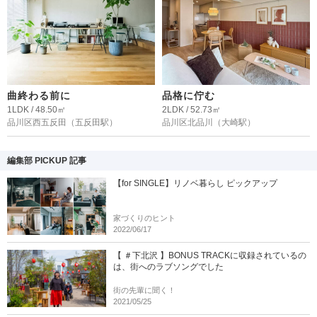
曲終わる前に
品格に佇む
1LDK / 48.50㎡
2LDK / 52.73㎡
品川区西五反田
（五反田駅）
品川区北品川
（大崎駅）
編集部 PICKUP 記事
【for SINGLE】リノベ暮らし ピックアップ
家づくりのヒント
2022/06/17
【 ＃下北沢 】BONUS TRACKに収録されているの
は、街へのラブソングでした
街の先輩に聞く！
2021/05/25