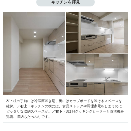
キッチンを拝見
左・
柱の手前には冷蔵庫置き場、奥にはカップボードを置けるスペースを
確保。／
右上・
キッチンの横には、食品ストックや調理家電をしまうのに
ピッタリな収納スペースが。／
右下・
3口IHクッキングヒーターと食洗機を
完備。収納もたっぷりです。