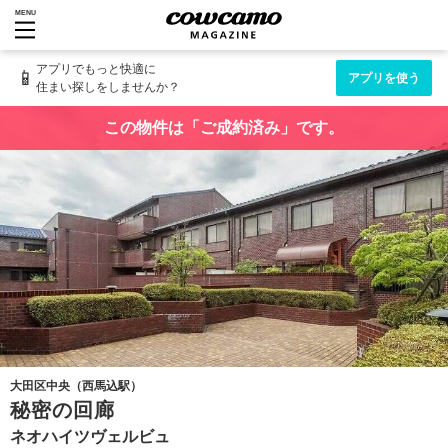
MENU
アプリでもっと快適に
📱
アプリを使う
住まい探しをしませんか？
この物件は「ご成約済み」です。
大田区中央（西馬込駅）
秘密の回廊
ネオハイツヴェルビュ