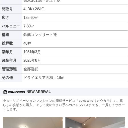
東急池上線「池上」駅
間取り
4LDK+2WIC
広さ
125.60㎡
バルコニー
7.80㎡
構造
鉄筋コンクリート造
総戸数
40戸
築年月
1981年3月
改装年月
2025年8月
管理形態
全部委託
その他
ドライエリア面積：18㎡
NEW ARRIVAL
中古・リノベーションマンションの売買サービス「cowcamo（カウカモ）」。暮
らしの妄想から購入、そして次の住まい手へのバトンパスまでも、一貫してサポー
トします。