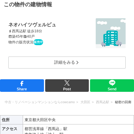
この物件の建物情報
ネオハイツヴェルビュ
西馬込駅 徒歩18分
築45年
40戸
物件の販売状況
販売中
詳細をみる
Share
Post
Send
中古・リノベーションマンションならcowcamo
大田区
西馬込駅
秘密の回廊
住所
東京都大田区中央
アクセス
都営浅草線「西馬込」駅