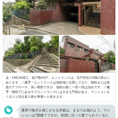
上・
1981年竣工、総戸数40戸。エントランスは、住戸所在の5階の高さに
あります。／
左下・
エントランスは傾斜地に位置しており、階段または坂
道のアプローチ。長い階段ですが、傾斜が緩く一段一段は浅めです。／
右
下・
階段下にあるサブエントランスには大きな門扉があり、マンションを
ぐるりと回る進入路が車庫へと続きます。
重厚で格式を感じさせる外観は、まるでお城のよう。マン
ションは7階建てですが、斜面に沿って建てられているた
cowcamo