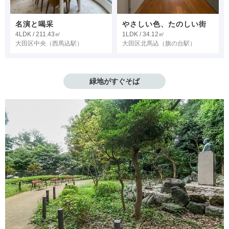
名演と喝采
やさしい色、たのしい街
4LDK / 211.43㎡
1LDK / 34.12㎡
大田区中央
（西馬込駅）
大田区北馬込
（旗の台駅）
緑地がすぐそば