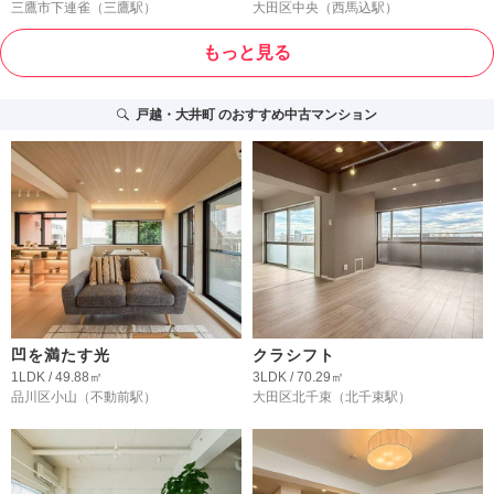
三鷹市下連雀
（三鷹駅）
大田区中央
（西馬込駅）
もっと見る
戸越・大井町
のおすすめ中古マンション
凹を満たす光
クラシフト
1LDK / 49.88㎡
3LDK / 70.29㎡
品川区小山
（不動前駅）
大田区北千束
（北千束駅）