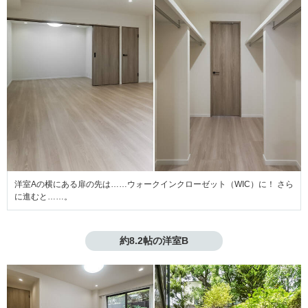
洋室Aの横にある扉の先は……ウォークインクローゼット（WIC）に！ さら
に進むと……。
約8.2帖の洋室B